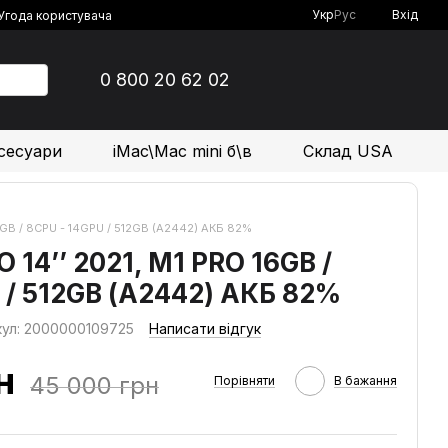
Укр
Рус
Вхід
Угода користувача
0 800 20 62 02
сесуари
iMac\Mac mini б\в
Склад USA
16GB / 8CPU - 14GPU / 512GB (А2442) АКБ 82%
14’’ 2021, M1 PRO 16GB /
 / 512GB (А2442) АКБ 82%
кул: 2000000109725
Написати відгук
н
45 000 грн
Порівняти
В бажання