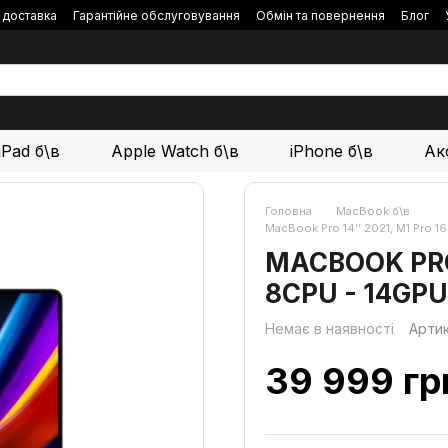
і доставка
Гарантійне обслуговування
Обмін та повернення
Блог
iPad б\в
Apple Watch б\в
iPhone б\в
Ак
Головна
MacBook б\в
MacBook Pro 14’’ 2021, M1 Pro 
MACBOOK PRO 
8CPU - 14GPU
Немає в наявності
Арти
39 999 гр