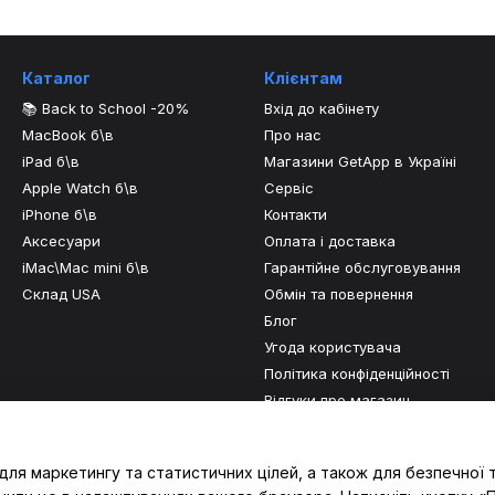
Каталог
Клієнтам
📚 Back to School -20%
Вхід до кабінету
MacBook б\в
Про нас
iPad б\в
Магазини GetApp в Україні
Apple Watch б\в
Сервіс
iPhone б\в
Контакти
Аксесуари
Оплата і доставка
iMac\Mac mini б\в
Гарантійне обслуговування
Склад USA
Обмін та повернення
Блог
Угода користувача
Політика конфіденційності
Відгуки про магазин
Ми в соцмережах
для маркетингу та статистичних цілей, а також для безпечної 