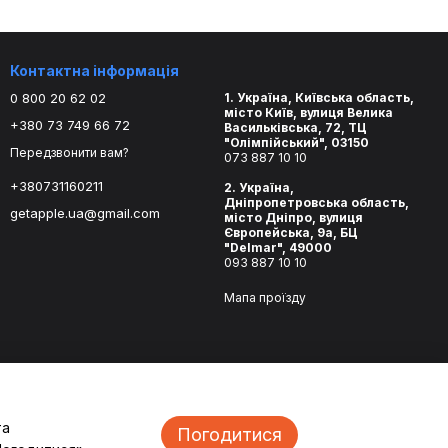
Контактна інформація
0 800 20 62 02
1. Україна, Київська область,
місто Київ, вулиця Велика
+380 73 749 66 72
Васильківська, 72, ТЦ
"Олімпійський", 03150
Передзвонити вам?
073 887 10 10
+380731160211
2. Україна,
Дніпропетровська область,
getapple.ua@gmail.com
місто Дніпро, вулиця
Європейська, 9а, БЦ
"Delmar", 49000
093 887 10 10
Мапа проїзду
та
Погодитися