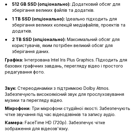
512 GB SSD (опціонально):
Додатковий обсяг для
зберігання великих файлів та додатків.
1 TB SSD (опціонально):
Ідеально підходить для
зберігання великих колекцій медіафайлів, проектів та
додатків.
2 TB SSD (опціонально):
Максимальний обсяг для
користувачів, яким потрібен великий обсяг для
зберігання даних.
Графіка:
Інтегрована Intel Iris Plus Graphics. Підходить для
базових графічних завдань, перегляду відео і простого
редагування фото.
Звук:
Стереодинаміки з підтримкою Dolby Atmos.
Забезпечують високоякісний звук для прослуховування
музики та перегляду відео.
Мікрофони:
Три мікрофони студійної якості. Забезпечують
чітке звучання під час відеодзвінків та запису аудіо.
Камера:
FaceTime HD (720p). Забезпечує чітке
зображення для відеозв'язку.