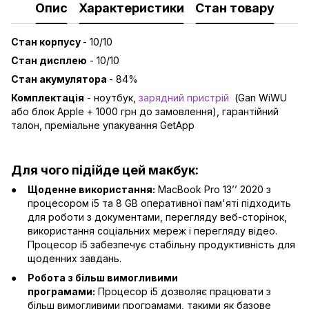
Опис
Характеристики
Стан товару
Стан корпусу
- 10/10
Стан дисплею
- 10/10
Стан акумулятора
- 84%
Комплектація
- ноутбук,
зарядний пристрій
(Gan WiWU
або блок Apple + 1000 грн до замовлення), гарантійний
талон, преміальне упакування GetApp
Для чого підійде цей макбук:
Щоденне використання:
MacBook Pro 13’’ 2020 з
процесором i5 та 8 GB оперативної пам'яті підходить
для роботи з документами, перегляду веб-сторінок,
використання соціальних мереж і перегляду відео.
Процесор i5 забезпечує стабільну продуктивність для
щоденних завдань.
Робота з більш вимогливими
програмами:
Процесор i5 дозволяє працювати з
більш вимогливими програмами, такими як базове