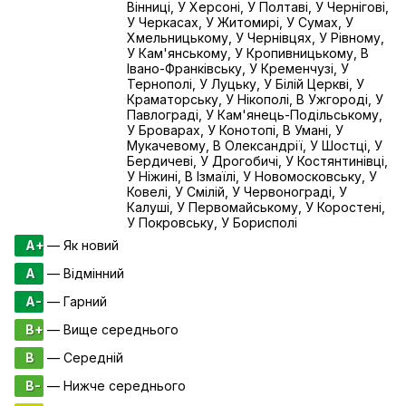
Вінниці, У Херсоні, У Полтаві, У Чернігові,
У Черкасах, У Житомирі, У Сумах, У
Хмельницькому, У Чернівцях, У Рівному,
У Кам'янському, У Кропивницькому, В
Івано-Франківську, У Кременчузі, У
Тернополі, У Луцьку, У Білій Церкві, У
Краматорську, У Нікополі, В Ужгороді, У
Павлограді, У Кам'янець-Подільському,
У Броварах, У Конотопі, В Умані, У
Мукачевому, В Олександрії, У Шостці, У
Бердичеві, У Дрогобичі, У Костянтинівці,
У Ніжині, В Ізмаїлі, У Новомосковську, У
Ковелі, У Смілій, У Червонограді, У
Калуші, У Первомайському, У Коростені,
У Покровську, У Борисполі
A+
— Як новий
A
— Відмінний
A-
— Гарний
B+
— Вище середнього
B
— Середній
B-
— Нижче середнього