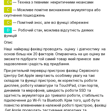
C+
— Техніка з певними некритичними нюансами
C
— Можливе помітне виснаження акумулятора або
скупчення пошкоджень
C-
— Помітний знос, але всі функції збережені
D
— Робочий стан, можлива відсутність деяких
функцій
Опис
Наші найкращі фахівці проводять оцінку і діагностику на
основі більш ніж 20 факторів. Опираючись на цю оцінку ви
зможете підібрати той самий товар який принесе вам
задоволення і радість від придбання.
При ретельній перевірці пристрою фахівці Сервісного
Центру Get Apple звертають особливу увагу на такі
складові та функції пристрою, як коректність роботи
дисплея, роботу клавіатури та TouchPad, стан портів,
динаміків та мікрофонів, швидкість роботи SSD та
здатність акумулятора до тривалої роботи, стабільність
підключення до Wi-Fi та Bluetooth. Крім того, щоб бути
повністю впевненими в належній роботі пристрою, фахівці
Get Apple проводять тестування апаратних та