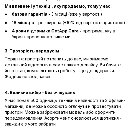
Ми впевнені у техніці, яку продаємо, тому у нас:
базова гарантія -
3 місяці (вже у вартості)
18 місяців -
розширена (+10% від вартості пристрою)
4 роки підтримки GetApp Care -
програма, яку в
Україні пропонуємо лише ми
3. Прозорість передусім
Перш ніж пристрій потрапить до вас, ми знімаємо
детальний відеоогляд саме вашого девайсу. Ви бачите
його стан, комплектність і роботу - ще до відправки.
Жодних несподіванок.
4. Великий вибір - без очікувань
У нас понад 500 одиниць техніки в наявності та 3 офлайн-
магазини, де можна особисто оглянути й протестувати
пристрій. Можна забронювати модель або оформити
передзамовлення. Асортимент оновлюється щотижня -
завжди є з чого вибрати.