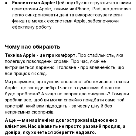
Екосистема Apple:
Цей ноутбук інтегрується з іншими
пристроями Apple, такими як iPhone, iPad, що дозволяє
легко синхронізувати дані та використовувати різні
функції в межах екосистеми Apple, забезпечуючи
ефективну роботу.
Чому нас обирають
Техніка Apple - це про комфорт.
Про стабільність, яка
полегшує повсякденні справи. Про час, який не
витрачається даремно. І головне - про впевненість, що
все працює як слід.
Ми розуміємо, що купівля оновленої або вживаної техніки
Apple - це завжди вибір. І часто з сумнівами. А раптом
буде проблема? А якщо не виправдає очікувань? Тому ми
зробили все, щоб ви могли спокійно придбати саме той
пристрій, який вам підходить - за чесну ціну й без
неприємних сюрпризів.
А ще — ми націлені на довгострокові відносини з
клієнтом. Нас цікавить не просто разовий продаж, а
довіра, яку хочеться зберегти надовго.