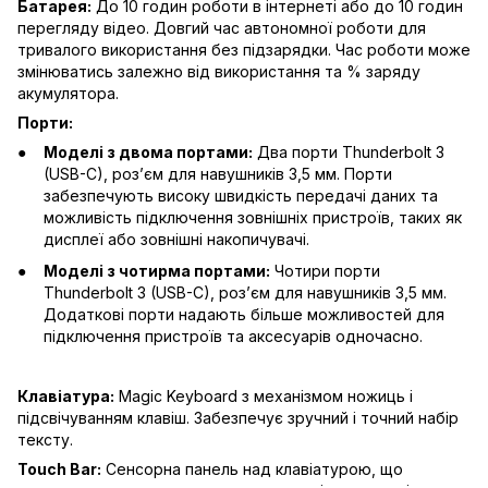
Батарея:
До 10 годин роботи в інтернеті або до 10 годин
перегляду відео. Довгий час автономної роботи для
тривалого використання без підзарядки. Час роботи може
змінюватись залежно від використання та % заряду
акумулятора.
Порти:
Моделі з двома портами:
Два порти Thunderbolt 3
(USB-C), роз’єм для навушників 3,5 мм. Порти
забезпечують високу швидкість передачі даних та
можливість підключення зовнішніх пристроїв, таких як
дисплеї або зовнішні накопичувачі.
Моделі з чотирма портами:
Чотири порти
Thunderbolt 3 (USB-C), роз’єм для навушників 3,5 мм.
Додаткові порти надають більше можливостей для
підключення пристроїв та аксесуарів одночасно.
Клавіатура:
Magic Keyboard з механізмом ножиць і
підсвічуванням клавіш. Забезпечує зручний і точний набір
тексту.
Touch Bar:
Сенсорна панель над клавіатурою, що