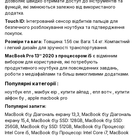
дозволяє швидко отримати доступ до інструментів та
функцій, які змінюються залежно від використаного
додатка.
Touch ID:
Інтегрований сенсор відбитків пальців для
безпечного розблокування ноутбука та підтвердження
покупок.
Розміри та вага:
Товщина: 1.56 см. Вага: 1.4 кг. Компактний
і легкий дизайн для зручності транспортування.
MacBook Pro 13’’ 2020 з процесором i5
є відмінним
вибором для користувачів, які потребують
продуктивного ноутбука для повсякденних завдань,
роботи з медіафайлами та більш вимогливими додатками.
Популярні категорії :
ноутбук епл
,
макбук еір
,
купити айпад
,
епл вотч
,
купити
айфон бу
,
apple macbook pro
Популярні запити:
MacBook б\у Діагональ екрану 13,3
,
MacBook б\у Діагональ
екрану 15,4
,
MacBook б\у SSD: 128GB
,
MacBook б\у SSD:
256GB
,
MacBook б\у SSD: 512GB
,
MacBook б\у Процесор:
Intel Core i5
,
MacBook б\у Процесор: Intel Core i7
,
MacBook