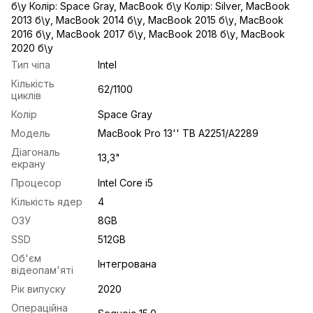
б\у Колір: Space Gray
,
MacBook б\у Колір: Silver
,
MacBook
2013 б\у
,
MacBook 2014 б\у
,
MacBook 2015 б\у
,
MacBook
2016 б\у
,
MacBook 2017 б\у
,
MacBook 2018 б\у
,
MacBook
2020 б\у
Тип чіпа
Intel
Кількість
62/1100
циклів
Колір
Space Gray
Модель
MacBook Pro 13'' TB A2251/A2289
Діагональ
13,3"
екрану
Процесор
Intel Core i5
Кількість ядер
4
ОЗУ
8GB
SSD
512GB
Об'єм
Інтегрована
відеопам'яті
Рік випуску
2020
Операційна