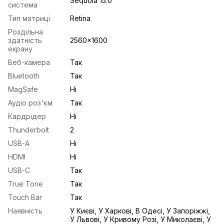
Sequoia 15.0
система
Тип матриці
Retina
Роздільна
здатність
2560x1600
екрану
Веб-камера
Так
Bluetooth
Так
MagSafe
Ні
Аудіо роз'єм
Так
Кардрідер
Ні
Thunderbolt
2
USB-A
Ні
HDMI
Ні
USB-С
Так
True Tone
Так
Touch Bar
Так
Наявність
У Києві, У Харкові, В Одесі, У Запоріжжі,
У Львові, У Кривому Розі, У Миколаєві, У