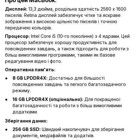
Про цей MacBook:
Дисплей:
13,3 дюйма, роздільна здатність 2560 x 1600
пікселів. Retina дисплей забезпечує чітке та яскраве
зображення з високою щільністю пікселів і точною
передачею кольорів.
Процесор:
Intel Core i5 (10-го покоління) з 4 ядрами. Цей
процесор забезпечує хорошу продуктивність для
повсякденних завдань, а також підходить для роботи з
більш вимогливими програмами, такими як базове
редагування відео і фото.
Оперативна пам'ять:
8 GB LPDDR4X:
Достатньо для більшості
повсякденних завдань та легкого багатозадачного
режиму.
16 GB LPDDR4X (опціонально):
Для покращеної
багатозадачності та роботи з більш вимогливими
додатками.
Зберігання даних:
256 GB SSD:
Швидкий накопичувач для зберігання
документів, медіафайлів та додатків.