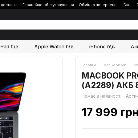
і доставка
Гарантійне обслуговування
Обмін та повернення
Блог
iPad б\в
Apple Watch б\в
iPhone б\в
Ак
Головна
MacBook б\в
Ma
MACBOOK PRO 1
(А2289) АКБ
Немає в наявності
Арти
17 999 гр