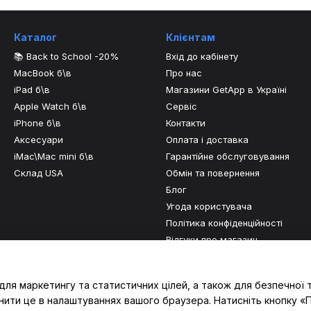
Каталог
Клієнтам
📚 Back to School -20%
Вхід до кабінету
MacBook б\в
Про нас
iPad б\в
Магазини GetApp в Україні
Apple Watch б\в
Сервіс
iPhone б\в
Контакти
Аксесуари
Оплата і доставка
iMac\Mac mini б\в
Гарантійне обслуговування
Склад USA
Обмін та повернення
Блог
Угода користувача
Політика конфіденційності
Відгуки про магазин
Ми в соцмережах
для маркетингу та статистичних цілей, а також для безпечної 
нити це в налаштуваннях вашого браузера. Натисніть кнопку «