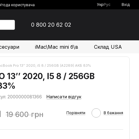
Укр
Рус
Вхід
Угода користувача
0 800 20 62 02
сесуари
iMac\Mac mini б\в
Склад USA
cBook Pro 13’’ 2020, i5 8 / 256GB (А2289) АКБ 83%
3’’ 2020, I5 8 / 256GB
 83%
кул: 2000000081366
Написати відгук
н
19 600 грн
Порівняти
В бажання