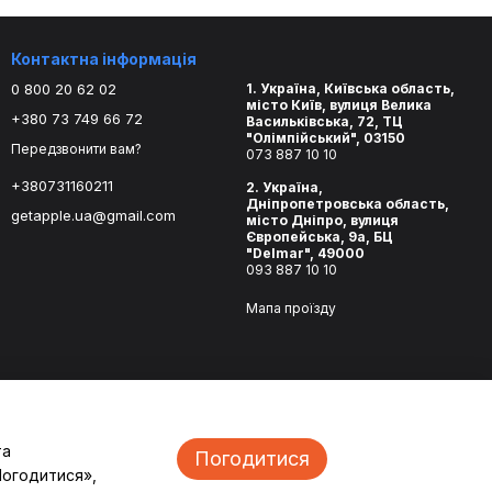
Контактна інформація
0 800 20 62 02
1. Україна, Київська область,
місто Київ, вулиця Велика
+380 73 749 66 72
Васильківська, 72, ТЦ
"Олімпійський", 03150
Передзвонити вам?
073 887 10 10
+380731160211
2. Україна,
Дніпропетровська область,
getapple.ua@gmail.com
місто Дніпро, вулиця
Європейська, 9а, БЦ
"Delmar", 49000
093 887 10 10
Мапа проїзду
та
Погодитися
Погодитися»,