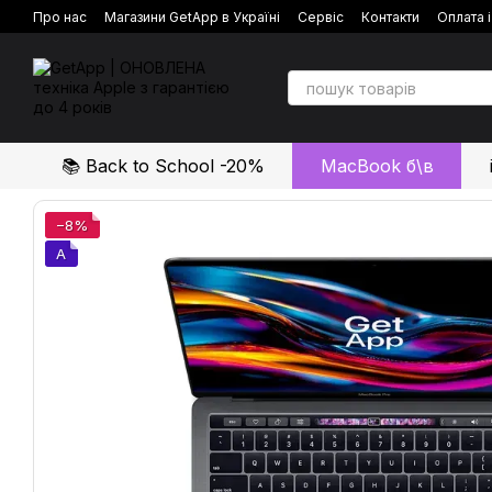
Перейти до основного контенту
Про нас
Магазини GetApp в Україні
Сервіс
Контакти
Оплата 
Політика конфіденційності
Відгуки про магазин
📚 Back to School -20%
MacBook б\в
−8%
A