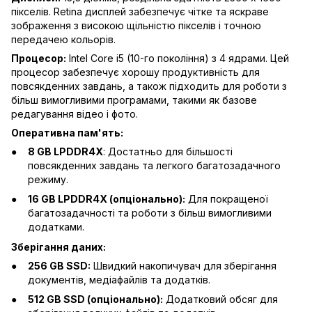
пікселів. Retina дисплей забезпечує чітке та яскраве
зображення з високою щільністю пікселів і точною
передачею кольорів.
Процесор:
Intel Core i5 (10-го покоління) з 4 ядрами. Цей
процесор забезпечує хорошу продуктивність для
повсякденних завдань, а також підходить для роботи з
більш вимогливими програмами, такими як базове
редагування відео і фото.
Оперативна пам'ять:
8 GB LPDDR4X
: Достатньо для більшості
повсякденних завдань та легкого багатозадачного
режиму.
16 GB LPDDR4X (опціонально):
Для покращеної
багатозадачності та роботи з більш вимогливими
додатками.
Зберігання даних:
256 GB SSD:
Швидкий накопичувач для зберігання
документів, медіафайлів та додатків.
512 GB SSD (опціонально):
Додатковий обсяг для