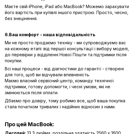
Маєте свій iPhone, iPad або MacBook? Можемо зарахувати
його вартість при купівлі іншого пристрою. Просто, чесно,
без знецінення.
6.Ваш комфорт - наша відповідальність
Ми не просто продаємо техніку - ми супроводжуємо вас
на кожному етапі: від першої консультації і вибору моделі,
до перевірки у відділенні Нової Пошти та підтримки після
покупки.
Всі наші процеси - від діагностики до гарантії - створені
для того, щоб ви відчували впевненість.
Маємо власний сервісний центр, команду технічної
підтримки, готову допомогти, і чесні умови, які не
змінюються після оплати.
Дбаємо про довіру, тому робимо все, щоб ваша покупка
стала початком тривалих і надійних відносин з нами.
Про цей MacBook:
Дисплей:
13,3 дюйма, роздільна здатність 2560 x 1600