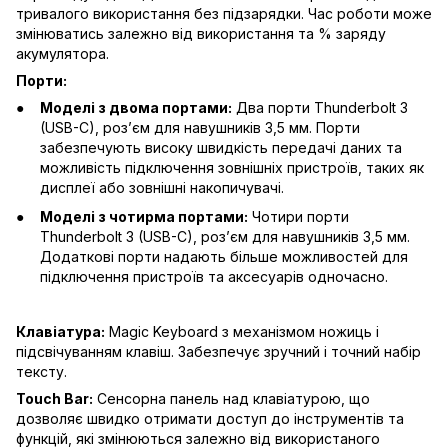
тривалого використання без підзарядки. Час роботи може
змінюватись залежно від використання та % заряду
акумулятора.
Порти:
Моделі з двома портами:
Два порти Thunderbolt 3
(USB-C), роз’єм для навушників 3,5 мм. Порти
забезпечують високу швидкість передачі даних та
можливість підключення зовнішніх пристроїв, таких як
дисплеї або зовнішні накопичувачі.
Моделі з чотирма портами:
Чотири порти
Thunderbolt 3 (USB-C), роз’єм для навушників 3,5 мм.
Додаткові порти надають більше можливостей для
підключення пристроїв та аксесуарів одночасно.
Клавіатура:
Magic Keyboard з механізмом ножиць і
підсвічуванням клавіш. Забезпечує зручний і точний набір
тексту.
Touch Bar:
Сенсорна панель над клавіатурою, що
дозволяє швидко отримати доступ до інструментів та
функцій, які змінюються залежно від використаного