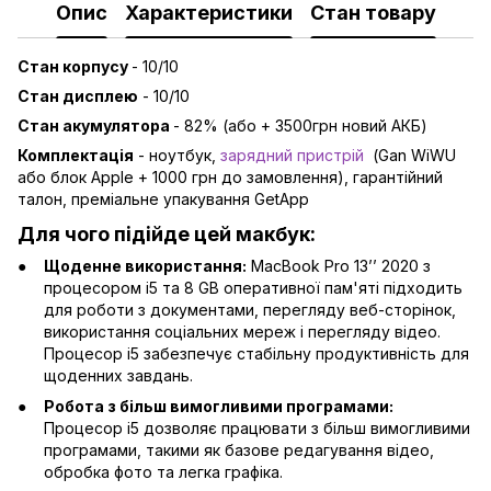
Опис
Характеристики
Стан товару
Стан корпусу
- 10/10
Стан дисплею
- 10/10
Стан акумулятора
- 82% (або + 3500грн новий АКБ)
Комплектація
- ноутбук,
зарядний пристрій
(Gan WiWU
або блок Apple + 1000 грн до замовлення), гарантійний
талон, преміальне упакування GetApp
Для чого підійде цей макбук:
Щоденне використання:
MacBook Pro 13’’ 2020 з
процесором i5 та 8 GB оперативної пам'яті підходить
для роботи з документами, перегляду веб-сторінок,
використання соціальних мереж і перегляду відео.
Процесор i5 забезпечує стабільну продуктивність для
щоденних завдань.
Робота з більш вимогливими програмами:
Процесор i5 дозволяє працювати з більш вимогливими
програмами, такими як базове редагування відео,
обробка фото та легка графіка.