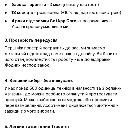
базова гарантія -
3 місяці (вже у вартості)
18 місяців -
розширена (+10% від вартості пристрою)
4 роки підтримки GetApp Care -
програма, яку в
Україні пропонуємо лише ми
3. Прозорість передусім
Перш ніж пристрій потрапить до вас, ми знімаємо
детальний відеоогляд саме вашого девайсу. Ви бачите
його стан, комплектність і роботу - ще до відправки.
Жодних несподіванок.
4. Великий вибір - без очікувань
У нас понад 500 одиниць техніки в наявності та 3 офлайн-
магазини, де можна особисто оглянути й протестувати
пристрій. Можна забронювати модель або оформити
передзамовлення. Асортимент оновлюється щотижня -
завжди є з чого вибрати.
5. Легкий та вигідний Trade-in