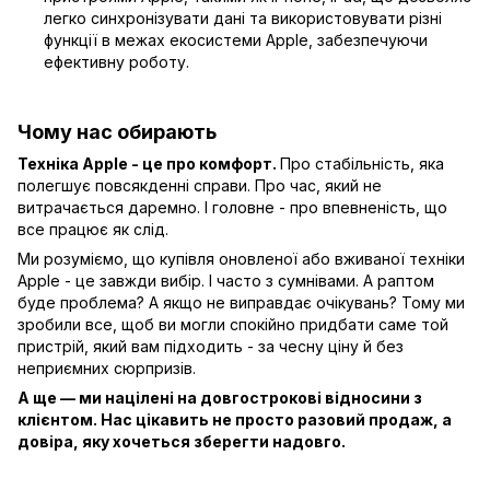
легко синхронізувати дані та використовувати різні
функції в межах екосистеми Apple, забезпечуючи
ефективну роботу.
Чому нас обирають
Техніка Apple - це про комфорт.
Про стабільність, яка
полегшує повсякденні справи. Про час, який не
витрачається даремно. І головне - про впевненість, що
все працює як слід.
Ми розуміємо, що купівля оновленої або вживаної техніки
Apple - це завжди вибір. І часто з сумнівами. А раптом
буде проблема? А якщо не виправдає очікувань? Тому ми
зробили все, щоб ви могли спокійно придбати саме той
пристрій, який вам підходить - за чесну ціну й без
неприємних сюрпризів.
А ще — ми націлені на довгострокові відносини з
клієнтом. Нас цікавить не просто разовий продаж, а
довіра, яку хочеться зберегти надовго.