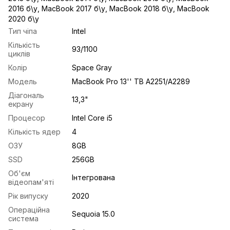
2016 б\у
,
MacBook 2017 б\у
,
MacBook 2018 б\у
,
MacBook
2020 б\у
Тип чіпа
Intel
Кількість
93/1100
циклів
Колір
Space Gray
Модель
MacBook Pro 13'' TB A2251/A2289
Діагональ
13,3"
екрану
Процесор
Intel Core i5
Кількість ядер
4
ОЗУ
8GB
SSD
256GB
Об'єм
Інтегрована
відеопам'яті
Рік випуску
2020
Операційна
Sequoia 15.0
система