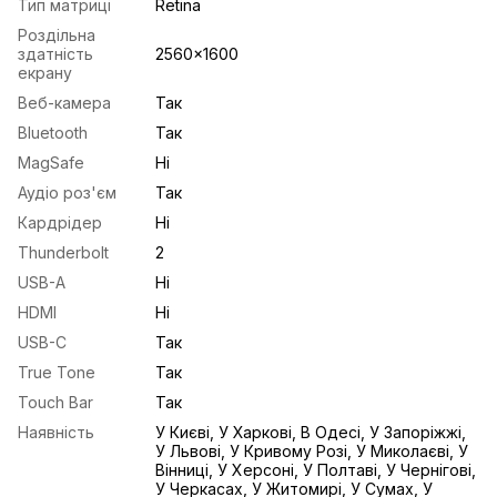
Тип матриці
Retina
Роздільна
здатність
2560x1600
екрану
Веб-камера
Так
Bluetooth
Так
MagSafe
Ні
Аудіо роз'єм
Так
Кардрідер
Ні
Thunderbolt
2
USB-A
Ні
HDMI
Ні
USB-С
Так
True Tone
Так
Touch Bar
Так
Наявність
У Києві, У Харкові, В Одесі, У Запоріжжі,
У Львові, У Кривому Розі, У Миколаєві, У
Вінниці, У Херсоні, У Полтаві, У Чернігові,
У Черкасах, У Житомирі, У Сумах, У