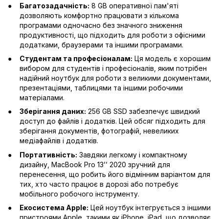
Багатозадачність:
8 GB оперативної пам'яті
дозволяють комфортно працювати з кількома
програмами одночасно без значного зниження
продуктивності, що підходить для роботи з офісними
додатками, браузерами та іншими програмами.
Студентам та професіоналам:
Ця модель є хорошим
вибором для студентів і професіоналів, яким потрібен
надійний ноутбук для роботи з великими документами,
презентаціями, таблицями та іншими робочими
матеріалами.
Зберігання даних:
256 GB SSD забезпечує швидкий
доступ до файлів і додатків. Цей обсяг підходить для
зберігання документів, фотографій, невеликих
медіафайлів і додатків.
Портативність:
Завдяки легкому і компактному
дизайну, MacBook Pro 13’’ 2020 зручний для
перенесення, що робить його відмінним варіантом для
тих, хто часто працює в дорозі або потребує
мобільного робочого інструменту.
Екосистема Apple:
Цей ноутбук інтегрується з іншими
пристроями Apple, такими як iPhone, iPad, що дозволяє