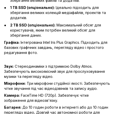
зберігання великих файлів та додатків.
1 TB SSD (опціонально):
Ідеально підходить для
зберігання великих колекцій медіафайлів, проектів та
додатків.
2 TB SSD (опціонально):
Максимальний обсяг для
користувачів, яким потрібен великий обсяг для
зберігання даних.
Графіка:
Інтегрована Intel Iris Plus Graphics. Підходить для
базових графічних завдань, перегляду відео і простого
редагування фото.
Звук:
Стереодинаміки з підтримкою Dolby Atmos.
Забезпечують високоякісний звук для прослуховування
музики та перегляду відео.
Мікрофони:
Три мікрофони студійної якості. Забезпечують
чітке звучання під час відеодзвінків та запису аудіо.
Камера:
FaceTime HD (720p). Забезпечує чітке
зображення для відеозв'язку.
Батарея:
До 10 годин роботи в інтернеті або до 10 годин
перегляду відео
.
Довгий час автономної роботи для