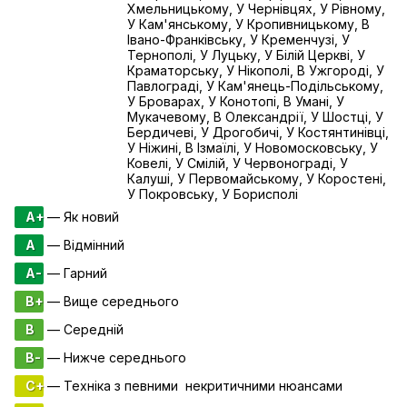
Хмельницькому, У Чернівцях, У Рівному,
У Кам'янському, У Кропивницькому, В
Івано-Франківську, У Кременчузі, У
Тернополі, У Луцьку, У Білій Церкві, У
Краматорську, У Нікополі, В Ужгороді, У
Павлограді, У Кам'янець-Подільському,
У Броварах, У Конотопі, В Умані, У
Мукачевому, В Олександрії, У Шостці, У
Бердичеві, У Дрогобичі, У Костянтинівці,
У Ніжині, В Ізмаїлі, У Новомосковську, У
Ковелі, У Смілій, У Червонограді, У
Калуші, У Первомайському, У Коростені,
У Покровську, У Борисполі
A+
— Як новий
A
— Відмінний
A-
— Гарний
B+
— Вище середнього
B
— Середній
B-
— Нижче середнього
C+
— Техніка з певними некритичними нюансами