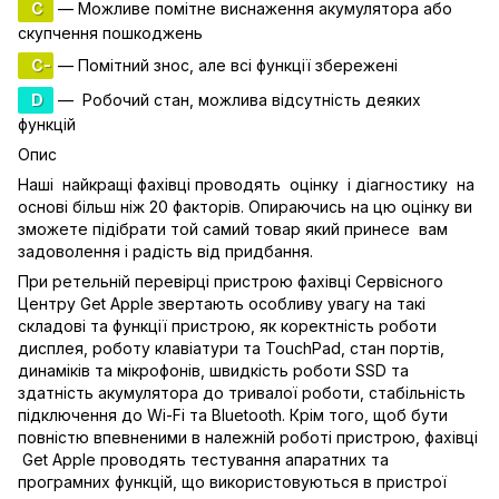
C
— Можливе помітне виснаження акумулятора або
скупчення пошкоджень
C-
— Помітний знос, але всі функції збережені
D
— Робочий стан, можлива відсутність деяких
функцій
Опис
Наші найкращі фахівці проводять оцінку і діагностику на
основі більш ніж 20 факторів. Опираючись на цю оцінку ви
зможете підібрати той самий товар який принесе вам
задоволення і радість від придбання.
При ретельній перевірці пристрою фахівці Сервісного
Центру Get Apple звертають особливу увагу на такі
складові та функції пристрою, як коректність роботи
дисплея, роботу клавіатури та TouchPad, стан портів,
динаміків та мікрофонів, швидкість роботи SSD та
здатність акумулятора до тривалої роботи, стабільність
підключення до Wi-Fi та Bluetooth. Крім того, щоб бути
повністю впевненими в належній роботі пристрою, фахівці
Get Apple проводять тестування апаратних та
програмних функцій, що використовуються в пристрої