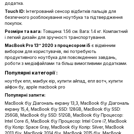
додатка.
Touch ID:
Інтегрований сенсор відбитків пальців для
безпечного розблокування ноутбука та підтвердження
покупок.
Розміри та вага:
Товщина: 1.56 см. Вага: 1.4 кг. Компактний
і легкий дизайн для зручності транспортування.
MacBook Pro 13’’ 2020 з процесором i5
є відмінним
вибором для користувачів, які потребують
продуктивного ноутбука для повсякденних завдань,
роботи з медіафайлами та більш вимогливими додатками.
Популярні категорії :
ноутбук епл,
макбук еір,
купити айпад,
епл вотч,
купити
айфон бу,
apple macbook pro
Популярні запити:
MacBook б\у Діагональ екрану 13,3
,
MacBook б\у Діагональ
екрану 15,4
,
MacBook б\у SSD: 128GB
,
MacBook б\у SSD:
256GB
,
MacBook б\у SSD: 512GB
,
MacBook б\у Процесор:
Intel Core i5
,
MacBook б\у Процесор: Intel Core i7
,
MacBook
б\у Колір: Space Gray
,
MacBook б\у Колір: Silver
,
MacBook
2013 б\у
,
MacBook 2014 б\у
,
MacBook 2015 б\у
,
MacBook