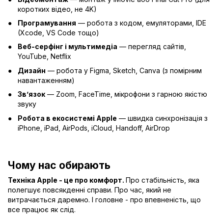
коротких відео, не 4K)
Програмування
— робота з кодом, емуляторами, IDE
(Xcode, VS Code тощо)
Веб-серфінг і мультимедіа
— перегляд сайтів,
YouTube, Netflix
Дизайн
— робота у Figma, Sketch, Canva (з помірним
навантаженням)
Зв’язок
— Zoom, FaceTime, мікрофони з гарною якістю
звуку
Робота в екосистемі Apple
— швидка синхронізація з
iPhone, iPad, AirPods, iCloud, Handoff, AirDrop
Чому нас обирають
Техніка Apple - це про комфорт.
Про стабільність, яка
полегшує повсякденні справи. Про час, який не
витрачається даремно. І головне - про впевненість, що
все працює як слід.