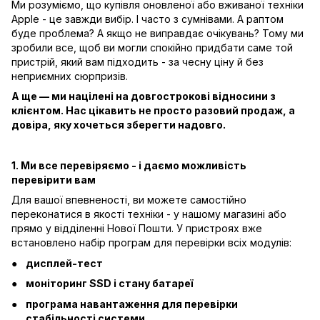
Ми розуміємо, що купівля оновленої або вживаної техніки
Apple - це завжди вибір. І часто з сумнівами. А раптом
буде проблема? А якщо не виправдає очікувань? Тому ми
зробили все, щоб ви могли спокійно придбати саме той
пристрій, який вам підходить - за чесну ціну й без
неприємних сюрпризів.
А ще — ми націлені на довгострокові відносини з
клієнтом. Нас цікавить не просто разовий продаж, а
довіра, яку хочеться зберегти надовго.
1. Ми все перевіряємо - і даємо можливість
перевірити вам
Для вашої впевненості, ви можете самостійно
переконатися в якості техніки - у нашому магазині або
прямо у відділенні Нової Пошти. У пристроях вже
встановлено набір програм для перевірки всіх модулів:
дисплей-тест
моніторинг SSD і стану батареї
програма навантаження для перевірки
стабільності системи