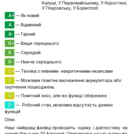
Калуші, У Первомайському, У Коростені,
У Покровську, У Борисполі
A+
— Як новий
A
— Відмінний
A-
— Гарний
B+
— Вище середнього
B
— Середній
B-
— Нижче середнього
C+
— Техніка з певними некритичними нюансами
C
— Можливе помітне виснаження акумулятора або
скупчення пошкоджень
C-
— Помітний знос, але всі функції збережені
D
— Робочий стан, можлива відсутність деяких
функцій
Опис
Наші найкращі фахівці проводять оцінку і діагностику на
основі більш ніж 20 факторів. Опираючись на цю оцінку ви