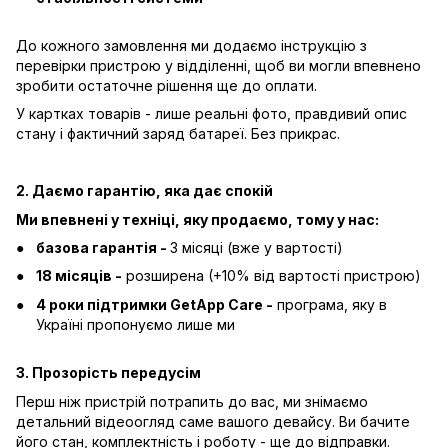
До кожного замовлення ми додаємо інструкцію з
перевірки пристрою у відділенні, щоб ви могли впевнено
зробити остаточне рішення ще до оплати.
У картках товарів - лише реальні фото, правдивий опис
стану і фактичний заряд батареї. Без прикрас.
2. Даємо гарантію, яка дає спокій
Ми впевнені у техніці, яку продаємо, тому у нас:
базова гарантія -
3 місяці (вже у вартості)
18 місяців -
розширена (+10% від вартості пристрою)
4 роки підтримки GetApp Care -
програма, яку в
Україні пропонуємо лише ми
3. Прозорість передусім
Перш ніж пристрій потрапить до вас, ми знімаємо
детальний відеоогляд саме вашого девайсу. Ви бачите
його стан, комплектність і роботу - ще до відправки.