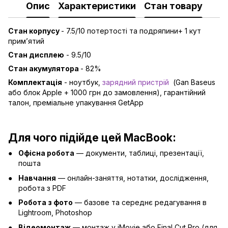
Опис
Характеристики
Стан товару
Стан корпусу
- 7.5/10 потертості та подряпини+ 1 кут
примʼятий
Стан дисплею
- 9.5/10
Стан акумулятора
- 82%
Комплектація
- ноутбук,
зарядний пристрій
(Gan Baseus
або блок Apple + 1000 грн до замовлення), гарантійний
талон, преміальне упакування GetApp
Для чого підійде цей
MacBook
:
Офісна робота
— документи, таблиці, презентації,
пошта
Навчання
— онлайн-заняття, нотатки, дослідження,
робота з PDF
Робота з фото
— базове та середнє редагування в
Lightroom, Photoshop
Відеомонтаж
— монтаж у iMovie або Final Cut Pro (для