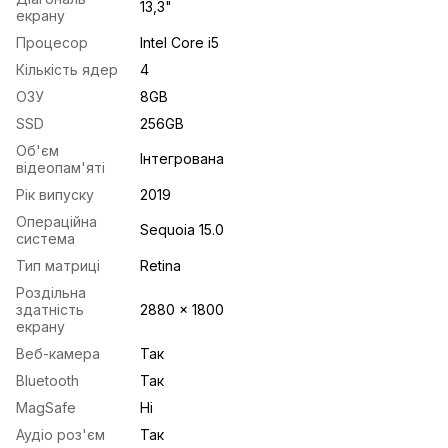
13,3"
екрану
Процесор
Intel Core i5
Кількість ядер
4
ОЗУ
8GB
SSD
256GB
Об'єм
Інтегрована
відеопам'яті
Рік випуску
2019
Операційна
Sequoia 15.0
система
Тип матриці
Retina
Роздільна
здатність
2880 x 1800
екрану
Веб-камера
Так
Bluetooth
Так
MagSafe
Ні
Аудіо роз'єм
Так