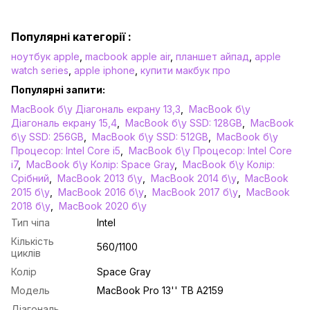
Популярні категорії :
ноутбук apple
,
macbook apple air
,
планшет айпад
,
apple
watch series
,
apple iphone
,
купити макбук про
Популярні запити:
MacBook б\у Діагональ екрану 13,3
,
MacBook б\у
Діагональ екрану 15,4
,
MacBook б\у SSD: 128GB
,
MacBook
б\у SSD: 256GB
,
MacBook б\у SSD: 512GB
,
MacBook б\у
Процесор: Intel Core i5
,
MacBook б\у Процесор: Intel Core
i7
,
MacBook б\у Колір: Space Gray
,
MacBook б\у Колір:
Срібний
,
MacBook 2013 б\у
,
MacBook 2014 б\у
,
MacBook
2015 б\у
,
MacBook 2016 б\у
,
MacBook 2017 б\у
,
MacBook
2018 б\у
,
MacBook 2020 б\у
Тип чіпа
Intel
Кількість
560/1100
циклів
Колір
Space Gray
Модель
MacBook Pro 13'' TB A2159
Діагональ