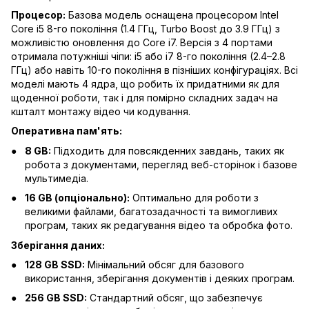
Процесор:
Базова модель оснащена процесором Intel
Core i5 8-го покоління (1.4 ГГц, Turbo Boost до 3.9 ГГц) з
можливістю оновлення до Core i7. Версія з 4 портами
отримала потужніші чіпи: i5 або i7 8-го покоління (2.4–2.8
ГГц) або навіть 10-го покоління в пізніших конфігураціях. Всі
моделі мають 4 ядра, що робить їх придатними як для
щоденної роботи, так і для помірно складних задач на
кшталт монтажу відео чи кодування.
Оперативна пам'ять:
8 GB:
Підходить для повсякденних завдань, таких як
робота з документами, перегляд веб-сторінок і базове
мультимедіа.
16 GB (опціонально):
Оптимально для роботи з
великими файлами, багатозадачності та вимогливих
програм, таких як редагування відео та обробка фото.
Зберігання даних:
128 GB SSD:
Мінімальний обсяг для базового
використання, зберігання документів і деяких програм.
256 GB SSD:
Стандартний обсяг, що забезпечує