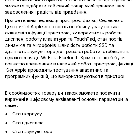
зможете підібрати той самий товар який принесе вам
задоволення і радість від придбання.
При ретельній перевірці пристрою фахівці Сервісного
Центру Get Apple звертають особливу увагу на такі
складові та функції пристрою, як коректність роботи
дисплея, роботу клавіатури та TouchPad, стан портів,
динаміків та мікрофонів, швидкість роботи SSD та
здатність акумулятора до тривалої роботи, стабільність
підключення до Wi-Fi та Bluetooth. Крім того, щоб бути
повністю впевненими в належній роботі пристрою, фахівці
Get Apple проводять тестування апаратних та
програмних функцій, що використовуються в пристрої
В особливостях товару ви також зможете побачити
виражені в цифровому еквіваленті основні параметри, а
саме :
Стан корпусу
Стан дисплею
Стан акумулятора