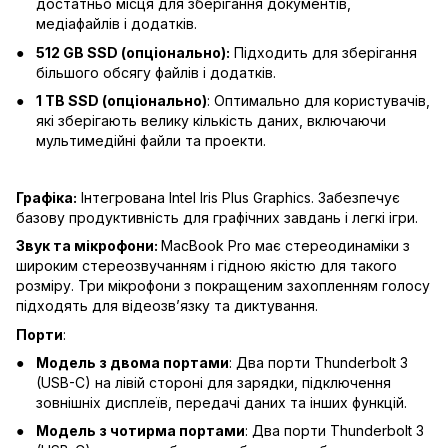
достатньо місця для зберігання документів,
медіафайлів і додатків.
512 GB SSD (опціонально):
Підходить для зберігання
більшого обсягу файлів і додатків.
1 TB SSD (опціонально)
: Оптимально для користувачів,
які зберігають велику кількість даних, включаючи
мультимедійні файли та проекти.
Графіка:
Інтегрована Intel Iris Plus Graphics. Забезпечує
базову продуктивність для графічних завдань і легкі ігри.
Звук та мікрофони:
MacBook Pro має стереодинаміки з
широким стереозвучанням і гідною якістю для такого
розміру. Три мікрофони з покращеним захопленням голосу
підходять для відеозвʼязку та диктування.
Порти
:
Модель з двома портами
: Два порти Thunderbolt 3
(USB-C) на лівій стороні для зарядки, підключення
зовнішніх дисплеїв, передачі даних та інших функцій.
Модель з чотирма портами
: Два порти Thunderbolt 3