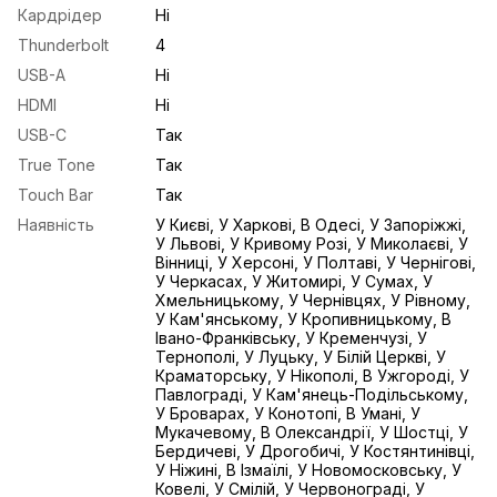
Кардрідер
Ні
Thunderbolt
4
USB-A
Ні
HDMI
Ні
USB-С
Так
True Tone
Так
Touch Bar
Так
Наявність
У Києві, У Харкові, В Одесі, У Запоріжжі,
У Львові, У Кривому Розі, У Миколаєві, У
Вінниці, У Херсоні, У Полтаві, У Чернігові,
У Черкасах, У Житомирі, У Сумах, У
Хмельницькому, У Чернівцях, У Рівному,
У Кам'янському, У Кропивницькому, В
Івано-Франківську, У Кременчузі, У
Тернополі, У Луцьку, У Білій Церкві, У
Краматорську, У Нікополі, В Ужгороді, У
Павлограді, У Кам'янець-Подільському,
У Броварах, У Конотопі, В Умані, У
Мукачевому, В Олександрії, У Шостці, У
Бердичеві, У Дрогобичі, У Костянтинівці,
У Ніжині, В Ізмаїлі, У Новомосковську, У
Ковелі, У Смілій, У Червонограді, У