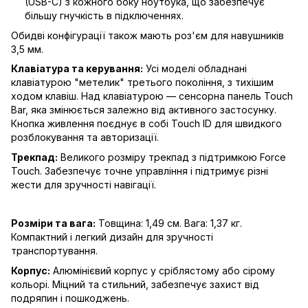
(USB-C) з кожного боку ноутбука, що забезпечує
більшу гнучкість в підключеннях.
Обидві конфігурації також мають роз'єм для навушників
3,5 мм.
Клавіатура та керування:
Усі моделі обладнані
клавіатурою "метелик" третього покоління, з тихішим
ходом клавіш. Над клавіатурою — сенсорна панель Touch
Bar, яка змінюється залежно від активного застосунку.
Кнопка живлення поєднує в собі Touch ID для швидкого
розблокування та авторизації.
Трекпад:
Великого розміру трекпад з підтримкою Force
Touch. Забезпечує точне управління і підтримує різні
жести для зручності навігації.
Розміри та вага:
Товщина: 1,49 см. Вага: 1,37 кг.
Компактний і легкий дизайн для зручності
транспортування.
Корпус:
Алюмінієвий корпус у сріблястому або сірому
кольорі. Міцний та стильний, забезпечує захист від
подряпин і пошкоджень.