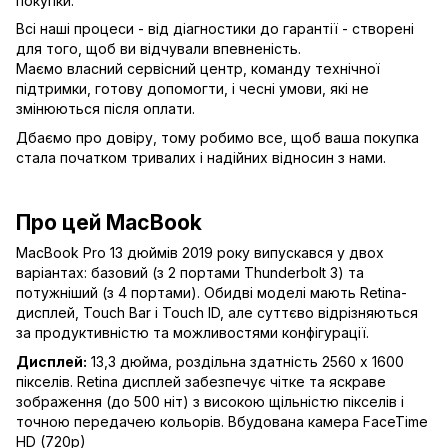
покупки.
Всі наші процеси - від діагностики до гарантії - створені
для того, щоб ви відчували впевненість.
Маємо власний сервісний центр, команду технічної
підтримки, готову допомогти, і чесні умови, які не
змінюються після оплати.
Дбаємо про довіру, тому робимо все, щоб ваша покупка
стала початком тривалих і надійних відносин з нами.
Про цей MacBook
MacBook Pro 13 дюймів 2019 року випускався у двох
варіантах: базовий (з 2 портами Thunderbolt 3) та
потужніший (з 4 портами). Обидві моделі мають Retina-
дисплей, Touch Bar і Touch ID, але суттєво відрізняються
за продуктивністю та можливостями конфігурації.
Дисплей:
13,3 дюйма, роздільна здатність 2560 x 1600
пікселів. Retina дисплей забезпечує чітке та яскраве
зображення (до 500 ніт) з високою щільністю пікселів і
точною передачею кольорів. Вбудована камера FaceTime
HD (720p)