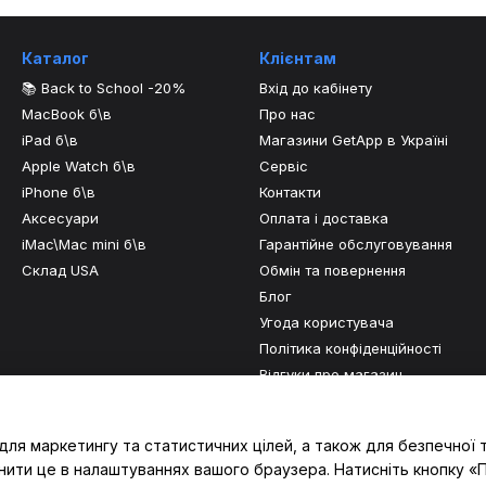
Каталог
Клієнтам
📚 Back to School -20%
Вхід до кабінету
MacBook б\в
Про нас
iPad б\в
Магазини GetApp в Україні
Apple Watch б\в
Сервіс
iPhone б\в
Контакти
Аксесуари
Оплата і доставка
iMac\Mac mini б\в
Гарантійне обслуговування
Склад USA
Обмін та повернення
Блог
Угода користувача
Політика конфіденційності
Відгуки про магазин
Ми в соцмережах
для маркетингу та статистичних цілей, а також для безпечної 
нити це в налаштуваннях вашого браузера. Натисніть кнопку «