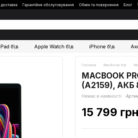
і доставка
Гарантійне обслуговування
Обмін та повернення
Блог
iPad б\в
Apple Watch б\в
iPhone б\в
Ак
Головна
MacBook б\в
Ma
MACBOOK PRO 1
(A2159), АКБ
Немає в наявності
Арти
15 799 гр