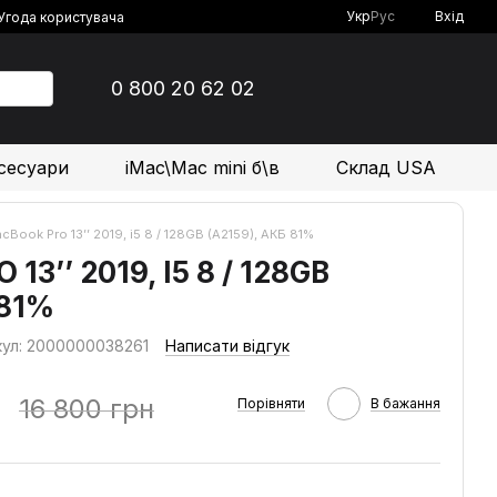
Укр
Рус
Вхід
Угода користувача
0 800 20 62 02
сесуари
iMac\Mac mini б\в
Склад USA
cBook Pro 13’’ 2019, i5 8 / 128GB (A2159), АКБ 81%
3’’ 2019, I5 8 / 128GB
 81%
кул: 2000000038261
Написати відгук
н
16 800 грн
Порівняти
В бажання