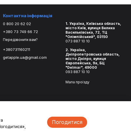
Контактна інформація
0 800 20 62 02
1. Україна, Київська область,
місто Київ, вулиця Велика
+380 73 749 66 72
Васильківська, 72, ТЦ
"Олімпійський", 03150
Передзвонити вам?
073 887 10 10
+380731160211
2. Україна,
Дніпропетровська область,
getapple.ua@gmail.com
місто Дніпро, вулиця
Європейська, 9а, БЦ
"Delmar", 49000
093 887 10 10
Мапа проїзду
та
Погодитися
Погодитися»,