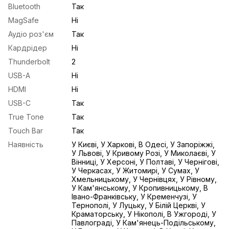
Bluetooth
Так
MagSafe
Ні
Аудіо роз'єм
Так
Кардрідер
Ні
Thunderbolt
2
USB-A
Ні
HDMI
Ні
USB-С
Так
True Tone
Так
Touch Bar
Так
Наявність
У Києві, У Харкові, В Одесі, У Запоріжжі,
У Львові, У Кривому Розі, У Миколаєві, У
Вінниці, У Херсоні, У Полтаві, У Чернігові,
У Черкасах, У Житомирі, У Сумах, У
Хмельницькому, У Чернівцях, У Рівному,
У Кам'янському, У Кропивницькому, В
Івано-Франківську, У Кременчузі, У
Тернополі, У Луцьку, У Білій Церкві, У
Краматорську, У Нікополі, В Ужгороді, У
Павлограді, У Кам'янець-Подільському,