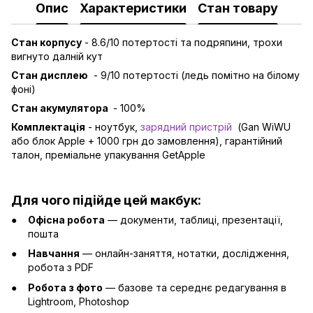
Опис
Характеристики
Стан товару
Стан корпусу
- 8.6/10 потертості та подряпини, трохи
вигнуто далній кут
Стан дисплею
- 9/10 потертості (ледь помітно на білому
фоні)
Стан акумулятора
- 100%
Комплектація
- ноутбук,
зарядний пристрій
(Gan WiWU
або блок Apple + 1000 грн до замовлення), гарантійний
талон, преміальне упакування GetApple
Для чого підійде цей макбук:
Офісна робота
— документи, таблиці, презентації,
пошта
Навчання
— онлайн-заняття, нотатки, дослідження,
робота з PDF
Робота з фото
— базове та середнє редагування в
Lightroom, Photoshop