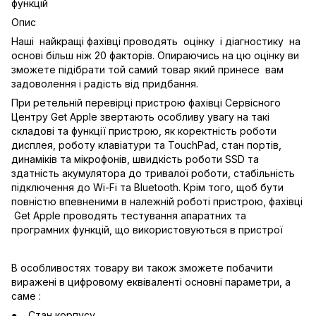
функцій
Опис
Наші найкращі фахівці проводять оцінку і діагностику на
основі більш ніж 20 факторів. Опираючись на цю оцінку ви
зможете підібрати той самий товар який принесе вам
задоволення і радість від придбання.
При ретельній перевірці пристрою фахівці Сервісного
Центру Get Apple звертають особливу увагу на такі
складові та функції пристрою, як коректність роботи
дисплея, роботу клавіатури та TouchPad, стан портів,
динаміків та мікрофонів, швидкість роботи SSD та
здатність акумулятора до тривалої роботи, стабільність
підключення до Wi-Fi та Bluetooth. Крім того, щоб бути
повністю впевненими в належній роботі пристрою, фахівці
Get Apple проводять тестування апаратних та
програмних функцій, що використовуються в пристрої
В особливостях товару ви також зможете побачити
виражені в цифровому еквіваленті основні параметри, а
саме :
Стан корпусу