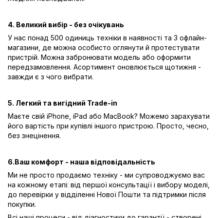
4. Великий вибір - без очікувань
У нас понад 500 одиниць техніки в наявності та 3 офлайн-
магазини, де можна особисто оглянути й протестувати
пристрій. Можна забронювати модель або оформити
передзамовлення. Асортимент оновлюється щотижня -
завжди є з чого вибрати.
5. Легкий та вигідний Trade-in
Маєте свій iPhone, iPad або MacBook? Можемо зарахувати
його вартість при купівлі іншого пристрою. Просто, чесно,
без знецінення.
6.Ваш комфорт - наша відповідальність
Ми не просто продаємо техніку - ми супроводжуємо вас
на кожному етапі: від першої консультації і вибору моделі,
до перевірки у відділенні Нової Пошти та підтримки після
покупки.
Всі наші процеси - від діагностики до гарантії - створені