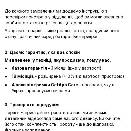
До кожного замовлення ми додаємо інструкцію з
перевірки пристрою у відділенні, щоб ви могли впевнено
зробити остаточне рішення ще до оплати.
У картках товарів - лише реальні фото, правдивий опис
стану і фактичний заряд батареї. Без прикрас.
2. Даємо гарантію, яка дає спокій
Ми впевнені у техніці, яку продаємо, тому у нас:
базова гарантія -
3 місяці (вже у вартості)
18 місяців -
розширена (+10% від вартості пристрою)
4 роки підтримки GetApp Care -
програма, яку в
Україні пропонуємо лише ми
3. Прозорість передусім
Перш ніж пристрій потрапить до вас, ми знімаємо
детальний відеоогляд саме вашого девайсу. Ви бачите
його стан, комплектність і роботу - ще до відправки.
Жодних несподіванок.