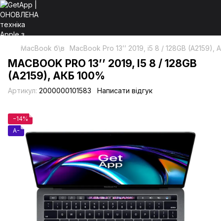
MacBook б\в
MacBook Pro 13’’ 2019, i5 8 / 128GB (A2159),
MACBOOK PRO 13’’ 2019, I5 8 / 128GB
(A2159), АКБ 100%
Артикул:
2000000101583
Написати відгук
−14%
A-