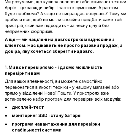
Ми розуміємо, що купівля оновленої або вживаної техніки
Apple - це завжди вибір. І часто з сумнівами. А раптом
буде проблема? А якщо не виправдає очікувань? Тому ми
зробили все, щоб ви могли спокійно придбати саме той
пристрій, який вам підходить - за чесну ціну й без
неприємних сюрпризів.
А ще — ми націлені на довгострокові відносини з
клієнтом. Нас цікавить не просто разовий продаж, а
довіра, яку хочеться зберегти надовго.
1. Ми все перевіряємо - і даємо можливість
перевірити вам
Для вашої впевненості, ви можете самостійно
переконатися в якості техніки - у нашому магазині або
прямо у відділенні Нової Пошти. У пристроях вже
встановлено набір програм для перевірки всіх модулів:
дисплей-тест
моніторинг SSD і стану батареї
програма навантаження для перевірки
стабільності системи