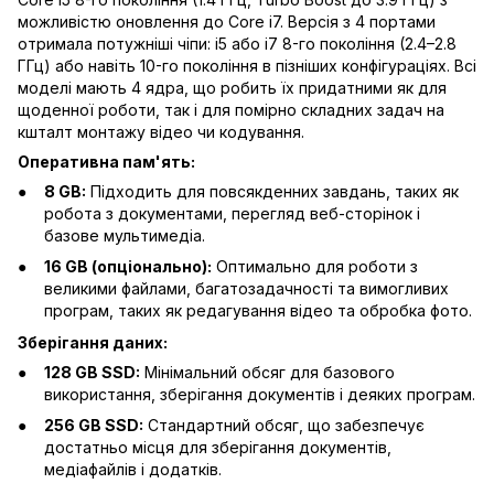
можливістю оновлення до Core i7. Версія з 4 портами
отримала потужніші чіпи: i5 або i7 8-го покоління (2.4–2.8
ГГц) або навіть 10-го покоління в пізніших конфігураціях. Всі
моделі мають 4 ядра, що робить їх придатними як для
щоденної роботи, так і для помірно складних задач на
кшталт монтажу відео чи кодування.
Оперативна пам'ять:
8 GB:
Підходить для повсякденних завдань, таких як
робота з документами, перегляд веб-сторінок і
базове мультимедіа.
16 GB (опціонально):
Оптимально для роботи з
великими файлами, багатозадачності та вимогливих
програм, таких як редагування відео та обробка фото.
Зберігання даних:
128 GB SSD:
Мінімальний обсяг для базового
використання, зберігання документів і деяких програм.
256 GB SSD:
Стандартний обсяг, що забезпечує
достатньо місця для зберігання документів,
медіафайлів і додатків.