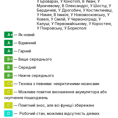
У Броварах, У Конотопі, В Умані, У
Мукачевому, В Олександрії, У Шостці, У
Бердичеві, У Дрогобичі, У Костянтинівці,
У Ніжині, В Ізмаїлі, У Новомосковську, У
Ковелі, У Смілій, У Червонограді, У
Калуші, У Первомайському, У Коростені,
У Покровську, У Борисполі
A+
— Як новий
A
— Відмінний
A-
— Гарний
B+
— Вище середнього
B
— Середній
B-
— Нижче середнього
C+
— Техніка з певними некритичними нюансами
C
— Можливе помітне виснаження акумулятора або
скупчення пошкоджень
C-
— Помітний знос, але всі функції збережені
D
— Робочий стан, можлива відсутність деяких