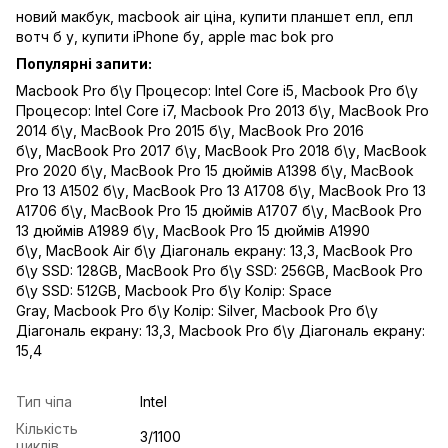
новий макбук,
macbook air ціна,
купити планшет епл,
епл
вотч б у,
купити iPhone бу,
apple mac bok pro
Популярні запити:
Macbook Pro б\у Процесор: Intel Core i5
,
Macbook Pro б\у
Процесор: Intel Core i7
,
Macbook Pro 2013 б\у
,
MacBook Pro
2014 б\у
,
MacBook Pro 2015 б\у
,
MacBook Pro 2016
б\у
,
MacBook Pro 2017 б\у
,
MacBook Pro 2018 б\у
,
MacBook
Pro 2020 б\у
,
MacBook Pro 15 дюймів A1398 б\у
,
MacBook
Pro 13 A1502 б\у
,
MacBook Pro 13 A1708 б\у
,
MacBook Pro 13
A1706 б\у
,
MacBook Pro 15 дюймів A1707 б\у
,
MacBook Pro
13 дюймів A1989 б\у
,
MacBook Pro 15 дюймів A1990
б\у
,
MacBook Air б\у Діагональ екрану: 13,3
,
MacBook Pro
б\у SSD: 128GB
,
MacBook Pro б\у SSD: 256GB
,
MacBook Pro
б\у SSD: 512GB
,
Macbook Pro б\у Колір: Space
Gray
,
Macbook Pro б\у Колір: Silver
,
Macbook Pro б\у
Діагональ екрану: 13,3
,
Macbook Pro б\у Діагональ екрану:
15,4
Тип чіпа
Intel
Кількість
3/1100
циклів