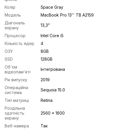
Колір
Space Gray
Модель
MacBook Pro 13'' TB A2159
Діагональ
13,3"
екрану
Процесор
Intel Core i5
Кількість ядер
4
ОЗУ
8GB
SSD
128GB
Об'єм
Інтегрована
відеопам'яті
Рік випуску
2019
Операційна
Sequoia 15.0
система
Тип матриці
Retina
Роздільна
здатність
2560 x 1600
екрану
Веб-камера
Так