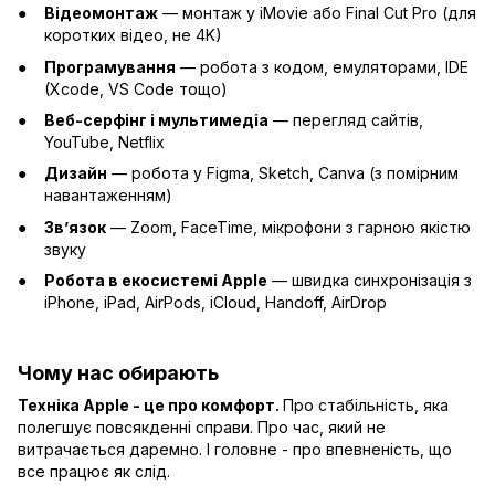
Відеомонтаж
— монтаж у iMovie або Final Cut Pro (для
коротких відео, не 4K)
Програмування
— робота з кодом, емуляторами, IDE
(Xcode, VS Code тощо)
Веб-серфінг і мультимедіа
— перегляд сайтів,
YouTube, Netflix
Дизайн
— робота у Figma, Sketch, Canva (з помірним
навантаженням)
Зв’язок
— Zoom, FaceTime, мікрофони з гарною якістю
звуку
Робота в екосистемі Apple
— швидка синхронізація з
iPhone, iPad, AirPods, iCloud, Handoff, AirDrop
Чому нас обирають
Техніка Apple - це про комфорт.
Про стабільність, яка
полегшує повсякденні справи. Про час, який не
витрачається даремно. І головне - про впевненість, що
все працює як слід.