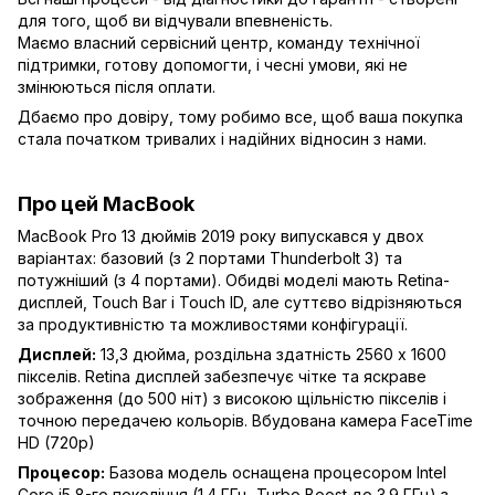
для того, щоб ви відчували впевненість.
Маємо власний сервісний центр, команду технічної
підтримки, готову допомогти, і чесні умови, які не
змінюються після оплати.
Дбаємо про довіру, тому робимо все, щоб ваша покупка
стала початком тривалих і надійних відносин з нами.
Про цей MacBook
MacBook Pro 13 дюймів 2019 року випускався у двох
варіантах: базовий (з 2 портами Thunderbolt 3) та
потужніший (з 4 портами). Обидві моделі мають Retina-
дисплей, Touch Bar і Touch ID, але суттєво відрізняються
за продуктивністю та можливостями конфігурації.
Дисплей:
13,3 дюйма, роздільна здатність 2560 x 1600
пікселів. Retina дисплей забезпечує чітке та яскраве
зображення (до 500 ніт) з високою щільністю пікселів і
точною передачею кольорів. Вбудована камера FaceTime
HD (720p)
Процесор:
Базова модель оснащена процесором Intel
Core i5 8-го покоління (1.4 ГГц, Turbo Boost до 3.9 ГГц) з