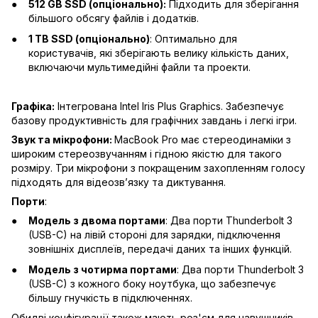
512 GB SSD (опціонально):
Підходить для зберігання
більшого обсягу файлів і додатків.
1 TB SSD (опціонально)
: Оптимально для
користувачів, які зберігають велику кількість даних,
включаючи мультимедійні файли та проекти.
Графіка:
Інтегрована Intel Iris Plus Graphics. Забезпечує
базову продуктивність для графічних завдань і легкі ігри.
Звук та мікрофони:
MacBook Pro має стереодинаміки з
широким стереозвучанням і гідною якістю для такого
розміру. Три мікрофони з покращеним захопленням голосу
підходять для відеозвʼязку та диктування.
Порти
:
Модель з двома портами
: Два порти Thunderbolt 3
(USB-C) на лівій стороні для зарядки, підключення
зовнішніх дисплеїв, передачі даних та інших функцій.
Модель з чотирма портами
: Два порти Thunderbolt 3
(USB-C) з кожного боку ноутбука, що забезпечує
більшу гнучкість в підключеннях.
Обидві конфігурації також мають роз'єм для навушників