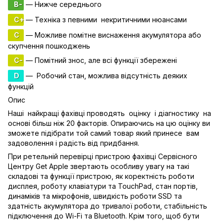
B-
— Нижче середнього
C+
— Техніка з певними некритичними нюансами
C
— Можливе помітне виснаження акумулятора або
скупчення пошкоджень
C-
— Помітний знос, але всі функції збережені
D
— Робочий стан, можлива відсутність деяких
функцій
Опис
Наші найкращі фахівці проводять оцінку і діагностику на
основі більш ніж 20 факторів. Опираючись на цю оцінку ви
зможете підібрати той самий товар який принесе вам
задоволення і радість від придбання.
При ретельній перевірці пристрою фахівці Сервісного
Центру Get Apple звертають особливу увагу на такі
складові та функції пристрою, як коректність роботи
дисплея, роботу клавіатури та TouchPad, стан портів,
динаміків та мікрофонів, швидкість роботи SSD та
здатність акумулятора до тривалої роботи, стабільність
підключення до Wi-Fi та Bluetooth. Крім того, щоб бути