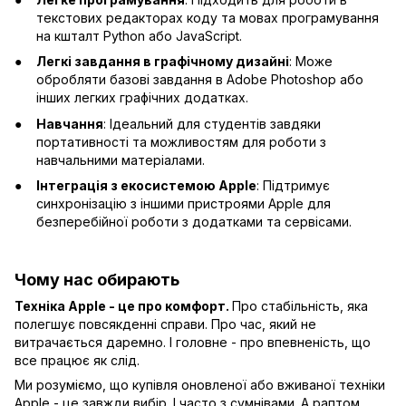
текстових редакторах коду та мовах програмування
на кшталт Python або JavaScript.
Легкі завдання в графічному дизайні
: Може
обробляти базові завдання в Adobe Photoshop або
інших легких графічних додатках.
Навчання
: Ідеальний для студентів завдяки
портативності та можливостям для роботи з
навчальними матеріалами.
Інтеграція з екосистемою Apple
: Підтримує
синхронізацію з іншими пристроями Apple для
безперебійної роботи з додатками та сервісами.
Чому нас обирають
Техніка Apple - це про комфорт.
Про стабільність, яка
полегшує повсякденні справи. Про час, який не
витрачається даремно. І головне - про впевненість, що
все працює як слід.
Ми розуміємо, що купівля оновленої або вживаної техніки
Apple - це завжди вибір. І часто з сумнівами. А раптом