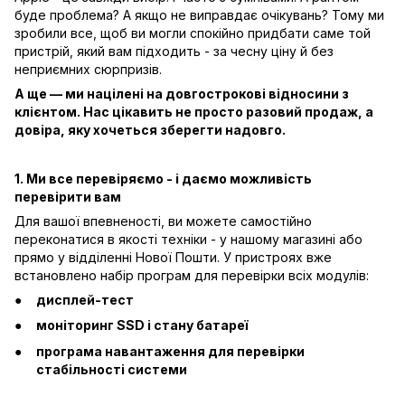
буде проблема? А якщо не виправдає очікувань? Тому ми
зробили все, щоб ви могли спокійно придбати саме той
пристрій, який вам підходить - за чесну ціну й без
неприємних сюрпризів.
А ще — ми націлені на довгострокові відносини з
клієнтом. Нас цікавить не просто разовий продаж, а
довіра, яку хочеться зберегти надовго.
1. Ми все перевіряємо - і даємо можливість
перевірити вам
Для вашої впевненості, ви можете самостійно
переконатися в якості техніки - у нашому магазині або
прямо у відділенні Нової Пошти. У пристроях вже
встановлено набір програм для перевірки всіх модулів:
дисплей-тест
моніторинг SSD і стану батареї
програма навантаження для перевірки
стабільності системи