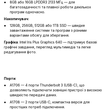
8GB або 16GB LPDDR3 2133 МГц — для
багатозадачності та плавної роботи декількох
програм одночасно.
Накопичувач
:
128GB, 256GB, 512GB або 1TB SSD — швидке
завантаження системи та програм з різними
варіантами обсягу для зберігання.
Графіка
: Intel Iris Plus Graphics 640 — підтримує базові
графічні завдання, перегляд мультимедіа та легке
редагування фото.
Порти
:
A1706 — 4 порти Thunderbolt 3 (USB-C), що
дозволяють підключати зовнішні пристрої з високою
швидкістю передачі даних.
A1708 — 2 порти USB-C, компактна версія для
простіших потреб підключення.