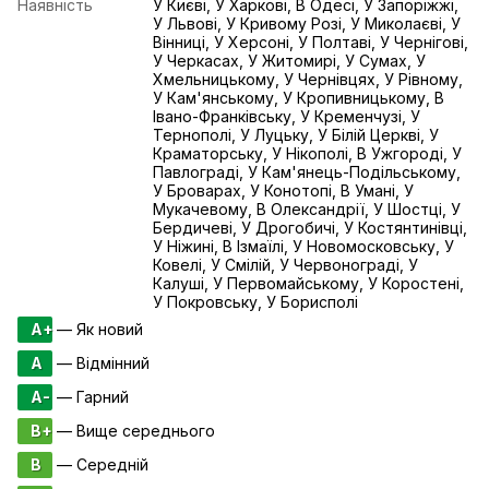
Наявність
У Києві, У Харкові, В Одесі, У Запоріжжі,
У Львові, У Кривому Розі, У Миколаєві, У
Вінниці, У Херсоні, У Полтаві, У Чернігові,
У Черкасах, У Житомирі, У Сумах, У
Хмельницькому, У Чернівцях, У Рівному,
У Кам'янському, У Кропивницькому, В
Івано-Франківську, У Кременчузі, У
Тернополі, У Луцьку, У Білій Церкві, У
Краматорську, У Нікополі, В Ужгороді, У
Павлограді, У Кам'янець-Подільському,
У Броварах, У Конотопі, В Умані, У
Мукачевому, В Олександрії, У Шостці, У
Бердичеві, У Дрогобичі, У Костянтинівці,
У Ніжині, В Ізмаїлі, У Новомосковську, У
Ковелі, У Смілій, У Червонограді, У
Калуші, У Первомайському, У Коростені,
У Покровську, У Борисполі
A+
— Як новий
A
— Відмінний
A-
— Гарний
B+
— Вище середнього
B
— Середній