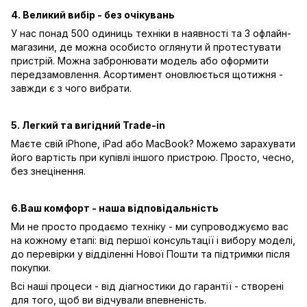
4. Великий вибір - без очікувань
У нас понад 500 одиниць техніки в наявності та 3 офлайн-
магазини, де можна особисто оглянути й протестувати
пристрій. Можна забронювати модель або оформити
передзамовлення. Асортимент оновлюється щотижня -
завжди є з чого вибрати.
5. Легкий та вигідний Trade-in
Маєте свій iPhone, iPad або MacBook? Можемо зарахувати
його вартість при купівлі іншого пристрою. Просто, чесно,
без знецінення.
6.Ваш комфорт - наша відповідальність
Ми не просто продаємо техніку - ми супроводжуємо вас
на кожному етапі: від першої консультації і вибору моделі,
до перевірки у відділенні Нової Пошти та підтримки після
покупки.
Всі наші процеси - від діагностики до гарантії - створені
для того, щоб ви відчували впевненість.