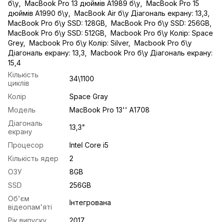
б\у
,
MacBook Pro 13 дюймів A1989 б\у
,
MacBook Pro 15
дюймів A1990 б\у
,
MacBook Air б\у Діагональ екрану: 13,3
,
MacBook Pro б\у SSD: 128GB
,
MacBook Pro б\у SSD: 256GB
,
MacBook Pro б\у SSD: 512GB
,
Macbook Pro б\у Колір: Space
Grey
,
Macbook Pro б\у Колір: Silver
,
Macbook Pro б\у
Діагональ екрану: 13,3
,
Macbook Pro б\у Діагональ екрану:
15,4
Кількість
34\1100
циклів
Колір
Space Gray
Модель
MacBook Pro 13'' A1708
Діагональ
13,3"
екрану
Процесор
Intel Core i5
Кількість ядер
2
ОЗУ
8GB
SSD
256GB
Об'єм
Інтегрована
відеопам'яті
Рік випуску
2017