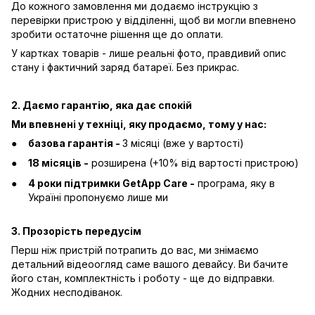
До кожного замовлення ми додаємо інструкцію з
перевірки пристрою у відділенні, щоб ви могли впевнено
зробити остаточне рішення ще до оплати.
У картках товарів - лише реальні фото, правдивий опис
стану і фактичний заряд батареї. Без прикрас.
2. Даємо гарантію, яка дає спокій
Ми впевнені у техніці, яку продаємо, тому у нас:
базова гарантія -
3 місяці (вже у вартості)
18 місяців -
розширена (+10% від вартості пристрою)
4 роки підтримки GetApp Care -
програма, яку в
Україні пропонуємо лише ми
3. Прозорість передусім
Перш ніж пристрій потрапить до вас, ми знімаємо
детальний відеоогляд саме вашого девайсу. Ви бачите
його стан, комплектність і роботу - ще до відправки.
Жодних несподіванок.