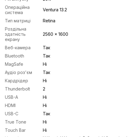
Операційна
Ventura 13.2
система
Тип матриці
Retina
Роздільна
здатність
2560 x 1600
екрану
Веб-камера
Так
Bluetooth
Так
MagSafe
Ні
Аудіо роз'єм
Так
Кардрідер
Ні
Thunderbolt
2
USB-A
Ні
HDMI
Ні
USB-С
Так
True Tone
Ні
Touch Bar
Ні