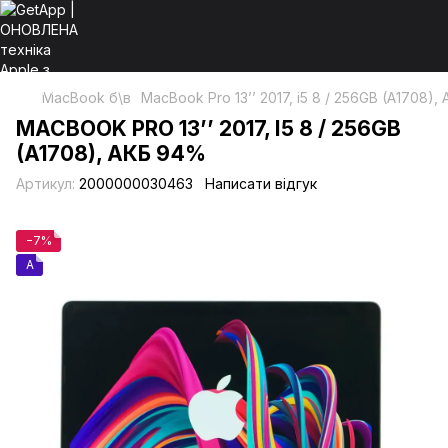
MacBook б\в
MacBook Pro 13’’ 2017, i5 8 / 256GB (A1708)
MACBOOK PRO 13’’ 2017, I5 8 / 256GB
(A1708), АКБ 94%
Артикул:
2000000030463
Написати відгук
−7%
A