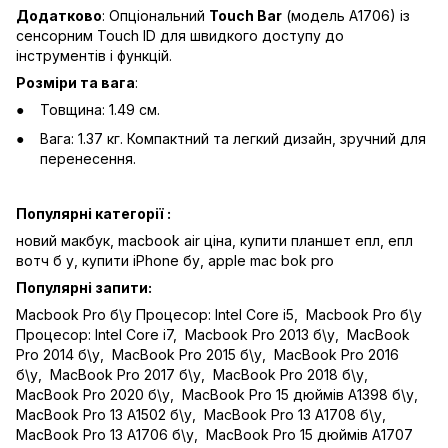
Додатково
: Опціональний
Touch Bar
(модель A1706) із
сенсорним Touch ID для швидкого доступу до
інструментів і функцій.
Розміри та вага
:
Товщина: 1.49 см.
Вага: 1.37 кг. Компактний та легкий дизайн, зручний для
перенесення.
Популярні категорії :
новий макбук
,
macbook air ціна
,
купити планшет епл
,
епл
вотч б у
,
купити iPhone бу
,
apple mac bok pro
Популярні запити:
Macbook Pro б\у Процесор: Intel Core i5
,
Macbook Pro б\у
Процесор: Intel Core i7
,
Macbook Pro 2013 б\у
,
MacBook
Pro 2014 б\у
,
MacBook Pro 2015 б\у
,
MacBook Pro 2016
б\у
,
MacBook Pro 2017 б\у
,
MacBook Pro 2018 б\у
,
MacBook Pro 2020 б\у
,
MacBook Pro 15 дюймів A1398 б\у
,
MacBook Pro 13 A1502 б\у
,
MacBook Pro 13 A1708 б\у
,
MacBook Pro 13 A1706 б\у
,
MacBook Pro 15 дюймів A1707