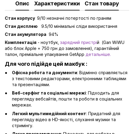
Опис
Характеристики
Стан товару
Стан корпусу
9/10 незначні потертості по граням
Стан дисплею
9.5/10 мінімальні сліди використання
Стан акумулятора
94%
Комплектація
- ноутбук,
зарядний пристрі
й
(Gan WiWU
або блок Apple + 750 грн до замовлення), гарантійний
талон, преміальне упакування GetApp
детальніше
.
Для чого підійде цей макбук :
Офісна робота та документи
: Відмінно справляється
з текстовими редакторами, електронними таблицями
та презентаціями.
Веб-серфінг та соціальні мережі
: Підходить для
перегляду вебсайтів, пошти та роботи в соціальних
мережах.
Легкий мультимедійний контент
: Придатний для
перегляду відео в HD-якості, слухання музики та
стримінгу.
Легке програмування
: Підходить для роботи в