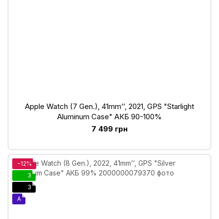
Apple Watch (7 Gen.), 41mm’’, 2021, GPS "Starlight
Aluminum Case" АКБ 90-100%
7 499 грн
−12%
3
3
A