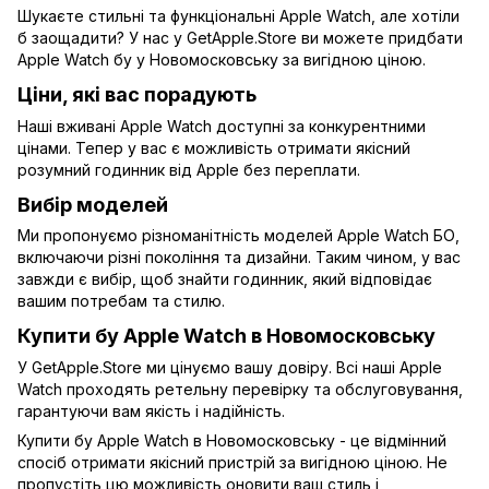
Шукаєте стильні та функціональні Apple Watch, але хотіли
б заощадити? У нас у GetApple.Store ви можете придбати
Apple Watch бу у Новомосковську за вигідною ціною.
Ціни, які вас порадують
Наші вживані Apple Watch доступні за конкурентними
цінами. Тепер у вас є можливість отримати якісний
розумний годинник від Apple без переплати.
Вибір моделей
Ми пропонуємо різноманітність моделей Apple Watch БО,
включаючи різні покоління та дизайни. Таким чином, у вас
завжди є вибір, щоб знайти годинник, який відповідає
вашим потребам та стилю.
Купити бу Apple Watch в Новомосковську
У GetApple.Store ми цінуємо вашу довіру. Всі наші Apple
Watch проходять ретельну перевірку та обслуговування,
гарантуючи вам якість і надійність.
Купити бу Apple Watch в Новомосковську - це відмінний
спосіб отримати якісний пристрій за вигідною ціною. Не
пропустіть цю можливість оновити ваш стиль і