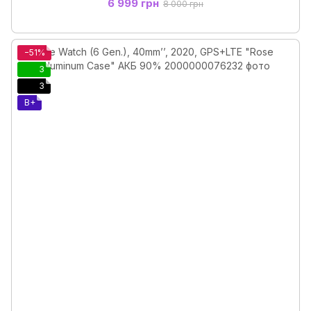
6 999 грн
8 000 грн
−51%
3
3
B+