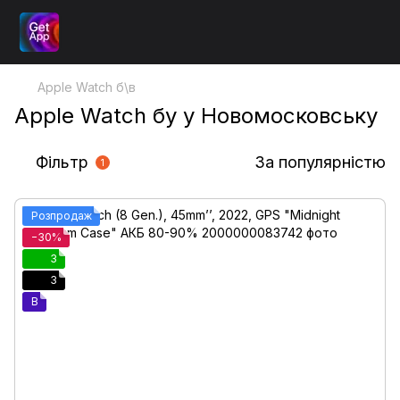
Apple Watch б\в
Apple Watch бу у Новомосковську
Фільтр
За популярністю
1
Розпродаж
−30%
3
3
B