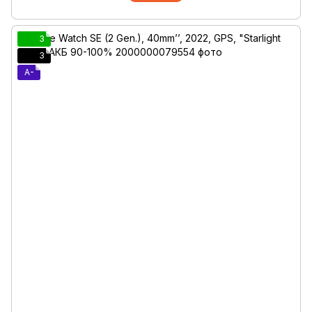
3
3
A-