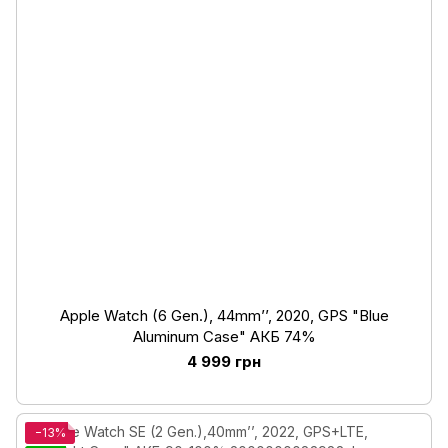
Apple Watch (6 Gen.), 44mm’’, 2020, GPS "Blue
Aluminum Case" АКБ 74%
4 999 грн
−13%