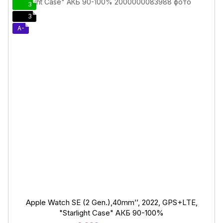
3
3
A-
Apple Watch SE (2 Gen.),40mm’’, 2022, GPS+LTE,
"Starlight Case" АКБ 90-100%