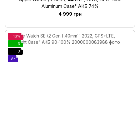
Aluminum Case" АКБ 74%
4 999 грн
−13%
3
3
A-