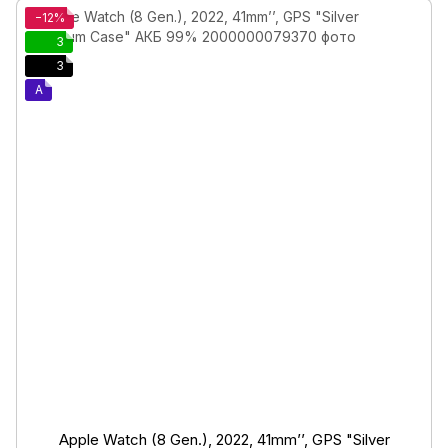
−12%
3
3
A
Apple Watch (8 Gen.), 2022, 41mm’’, GPS "Silver