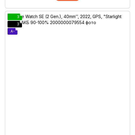
3
3
A-