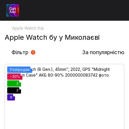
Apple Watch б\в
Apple Watch бу у Миколаєві
Фільтр
За популярністю
1
Розпродаж
−30%
3
3
B