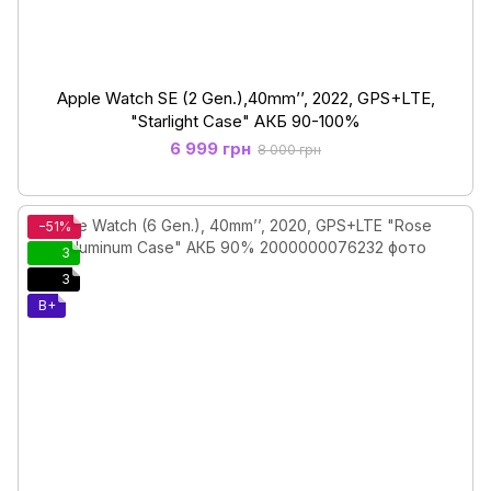
Apple Watch SE (2 Gen.),40mm’’, 2022, GPS+LTE,
"Starlight Case" АКБ 90-100%
6 999 грн
8 000 грн
−51%
3
3
B+