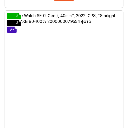
3
3
A-