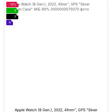
−12%
3
3
A
Apple Watch (8 Gen.), 2022, 41mm’’, GPS "Silver