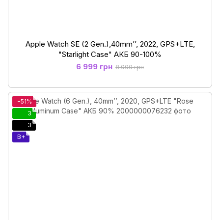
Apple Watch SE (2 Gen.),40mm’’, 2022, GPS+LTE,
"Starlight Case" АКБ 90-100%
6 999 грн
8 000 грн
−51%
3
3
B+