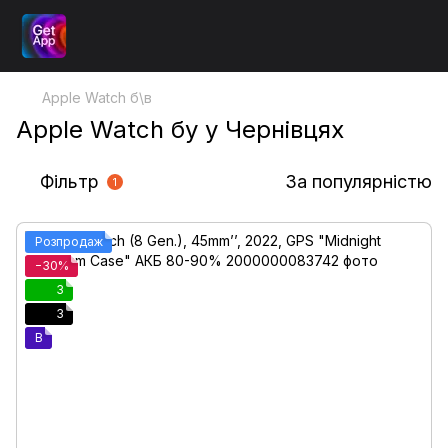
Apple Watch б\в
Apple Watch бу у Чернівцях
Фільтр
За популярністю
1
Розпродаж
−30%
3
3
B