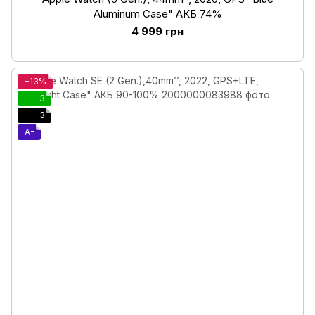
Aluminum Case" АКБ 74%
4 999 грн
−13%
3
3
A-