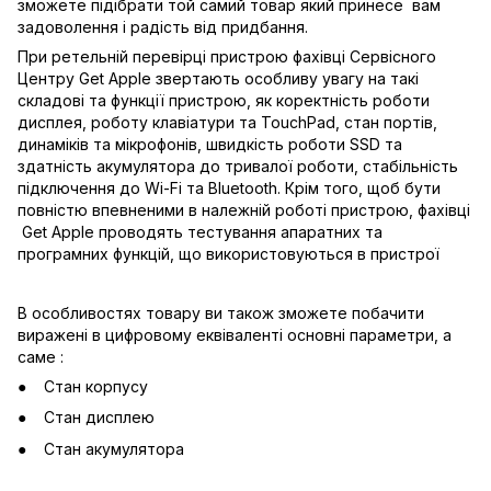
зможете підібрати той самий товар який принесе вам
задоволення і радість від придбання.
При ретельній перевірці пристрою фахівці Сервісного
Центру Get Apple звертають особливу увагу на такі
складові та функції пристрою, як коректність роботи
дисплея, роботу клавіатури та TouchPad, стан портів,
динаміків та мікрофонів, швидкість роботи SSD та
здатність акумулятора до тривалої роботи, стабільність
підключення до Wi-Fi та Bluetooth. Крім того, щоб бути
повністю впевненими в належній роботі пристрою, фахівці
Get Apple проводять тестування апаратних та
програмних функцій, що використовуються в пристрої
В особливостях товару ви також зможете побачити
виражені в цифровому еквіваленті основні параметри, а
саме :
Стан корпусу
Стан дисплею
Стан акумулятора