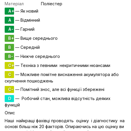
Матеріал
Поліестер
A+
— Як новий
A
— Відмінний
A-
— Гарний
B+
— Вище середнього
B
— Середній
B-
— Нижче середнього
C+
— Техніка з певними некритичними нюансами
C
— Можливе помітне виснаження акумулятора або
скупчення пошкоджень
C-
— Помітний знос, але всі функції збережені
D
— Робочий стан, можлива відсутність деяких
функцій
Опис
Наші найкращі фахівці проводять оцінку і діагностику на
основі більш ніж 20 факторів. Опираючись на цю оцінку ви