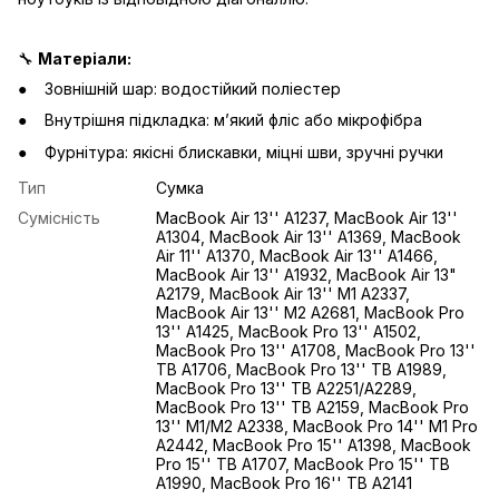
🔧
Матеріали:
Зовнішній шар: водостійкий поліестер
Внутрішня підкладка: м’який фліс або мікрофібра
Фурнітура: якісні блискавки, міцні шви, зручні ручки
Тип
Сумка
Сумісність
MacBook Air 13'' A1237, MacBook Air 13''
A1304, MacBook Air 13'' A1369, MacBook
Air 11'' A1370, MacBook Air 13'' A1466,
MacBook Air 13'' A1932, MacBook Air 13"
A2179, MacBook Air 13'' M1 A2337,
MacBook Air 13'' M2 A2681, MacBook Pro
13'' A1425, MacBook Pro 13'' A1502,
MacBook Pro 13'' A1708, MacBook Pro 13''
TB A1706, MacBook Pro 13'' TB A1989,
MacBook Pro 13'' TB A2251/A2289,
MacBook Pro 13'' TB A2159, MacBook Pro
13'' M1/M2 A2338, MacBook Pro 14'' M1 Pro
A2442, MacBook Pro 15'' A1398, MacBook
Pro 15'' TB A1707, MacBook Pro 15'' TB
A1990, MacBook Pro 16'' TB A2141