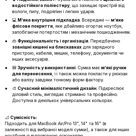
водостійкого поліестеру
, що захищає пристрій від
вологи, пилу, подряпин і легких ударів.
💻
М’яка внутрішня підкладка
. Всередині —
м’яке
флісове покриття
, яке дбайливо огортає ноутбук,
запобігаючи потертостям і механічним пошкодженням.
👜
Функціональність і організація
. Передбачено
зовнішні кишені на блискавках
для зарядного
пристрою, кабелів, мишки, телефону, документів чи
інших аксесуарів.
🎒
Зручність у використанні
. Сумка має
м’які ручки
для перенесення
, її також можна покласти у рюкзак
або валізу завдяки тонкому форм-фактору.
🎨
Сучасний мінімалістичний дизайн
. Підкреслює
діловий стиль, виглядає стримано та професійно.
Доступна в декількох універсальних кольорах.
📐
Сумісність:
Підходить для MacBook Air/Pro 13", 14" та 16" (в
залежності від вибраної моделі сумки), а також для інших
ноутбуків із відповідною діагоналлю.