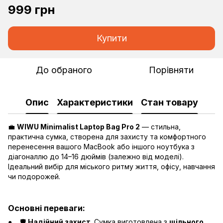
999 грн
Купити
До обраного
Порівняти
Опис
Характеристики
Стан товару
💼
WIWU Minimalist Laptop Bag Pro 2
— стильна,
практична сумка, створена для захисту та комфортного
перенесення вашого MacBook або іншого ноутбука з
діагоналлю до 14–16 дюймів (залежно від моделі).
Ідеальний вибір для міського ритму життя, офісу, навчання
чи подорожей.
Основні переваги:
🛡️
Надійний захист
. Сумка виготовлена з
щільного