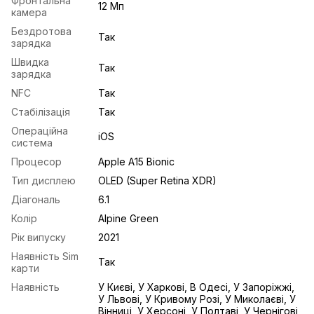
Фронтальна
12 Мп
камера
Бездротова
Так
зарядка
Швидка
Так
зарядка
NFC
Так
Стабілізація
Так
Операційна
iOS
система
Процесор
Apple A15 Bionic
Тип дисплею
OLED (Super Retina XDR)
Діагональ
6.1
Колір
Alpine Green
Рік випуску
2021
Наявність Sim
Так
карти
Наявність
У Києві, У Харкові, В Одесі, У Запоріжжі,
У Львові, У Кривому Розі, У Миколаєві, У
Вінниці, У Херсоні, У Полтаві, У Чернігові,