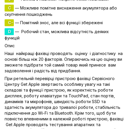
C
— Можливе помітне виснаження акумулятора або
скупчення пошкоджень
C-
— Помітний знос, але всі функції збережені
D
— Робочий стан, можлива відсутність деяких
функцій
Опис
Наші найкращі фахівці проводять оцінку і діагностику на
основі більш ніж 20 факторів. Опираючись на цю оцінку ви
зможете підібрати той самий товар який принесе вам
задоволення і радість від придбання.
При ретельній перевірці пристрою фахівці Сервісного
Центру Get Apple звертають особливу увагу на такі
складові та функції пристрою, як коректність роботи
дисплея, роботу клавіатури та TouchPad, стан портів,
динаміків та мікрофонів, швидкість роботи SSD та
здатність акумулятора до тривалої роботи, стабільність
підключення до Wi-Fi та Bluetooth. Крім того, щоб бути
повністю впевненими в належній роботі пристрою, фахівці
Get Apple проводять тестування апаратних та