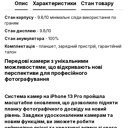
Опис
Характеристики
Стан товару
Стан корпусу
- 9.8/10 мінімальні сліди використання по
граням
Стан дисплею
- 9.8/10
Стан акумулятора
- 100%
Комплектація
- планшет, зарядний пристрій, гарантійний
талон
Передові камери з унікальними
можливостями, що відкривають нові
перспективи для професійного
фотографування
Система камер на iPhone 13 Pro пройшла
масштабне оновлення, що дозволило підняти
планку фотографічного досвіду на новий
рівень. Завдяки удосконаленим камерам та
новим функціям, ви зможете робити
неймовірно якісні та креативні знімки зі свого