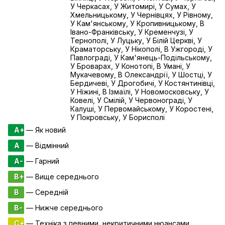
У Черкасах, У Житомирі, У Сумах, У
Хмельницькому, У Чернівцях, У Рівному,
У Кам'янському, У Кропивницькому, В
Івано-Франківську, У Кременчузі, У
Тернополі, У Луцьку, У Білій Церкві, У
Краматорську, У Нікополі, В Ужгороді, У
Павлограді, У Кам'янець-Подільському,
У Броварах, У Конотопі, В Умані, У
Мукачевому, В Олександрії, У Шостці, У
Бердичеві, У Дрогобичі, У Костянтинівці,
У Ніжині, В Ізмаїлі, У Новомосковську, У
Ковелі, У Смілій, У Червонограді, У
Калуші, У Первомайському, У Коростені,
У Покровську, У Борисполі
A+
— Як новий
A
— Відмінний
A-
— Гарний
B+
— Вище середнього
B
— Середній
B-
— Нижче середнього
C+
— Техніка з певними некритичними нюансами