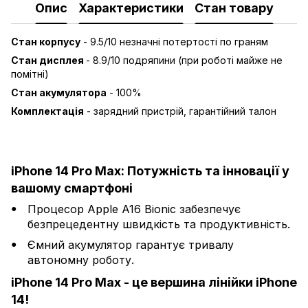
Опис
Характеристики
Стан товару
Стан корпусу
-
9.5
/10 незначні потертості по граням
Стан дисплея
- 8.9
/10 подряпини (при роботі майже не
помітні)
Стан акумулятора
- 100
%
Комплектація
-
зарядний пристрій, гарантійний талон
iPhone 14 Pro Max: Потужність та інновації у
вашому смартфоні
Процесор Apple A16 Bionic забезпечує
безпрецедентну швидкість та продуктивність.
Ємний акумулятор гарантує тривалу
автономну роботу.
iPhone 14 Pro Max - це вершина лінійки iPhone
14!