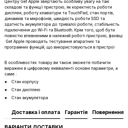
Центру Get Apple звертають особливу увагу на такі
складові та функції пристрою, як коректність роботи
дисплея, роботу клавіатури та TouchPad, стан портів,
динаміків та мікрофонів, швидкість роботи SSD та
здатність акумулятора до тривалої роботи, стабільність
підключення до Wi-Fi та Bluetooth. Крім того, щоб бути
повністю впевненими в належній роботі пристрою, фахівці
Get Apple проводять тестування апаратних та
програмних функцій, що використовуються в пристрої
В особливостях товару ви також зможете побачити
виражені в цифровому еквіваленті основні параметри, а
саме :
Стан корпусу
Стан дисплею
Стан акумулятора
Доставка і оплата
Гарантія
Повернення
ВАРІАНТИ ДОСТАВКИ