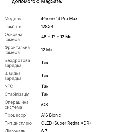
допомогою MagSafe.
Модель
iPhone 14 Pro Max
Пам'ять
128GB
Основна
48 + 12 + 12 Мп
камера
Фронтальна
12 Мп
камера
Бездротова
Так
зарядка
Швидка
Так
зарядка
NFC
Так
Стабілізація
Так
Операційна
iOS
система
Процесор
А16 Bionic
Тип дисплею
OLED (Super Retina XDR)
Діагональ
6.7