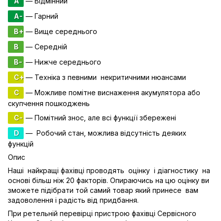
A
— Відмінний
A-
— Гарний
B+
— Вище середнього
B
— Середній
B-
— Нижче середнього
C+
— Техніка з певними некритичними нюансами
C
— Можливе помітне виснаження акумулятора або
скупчення пошкоджень
C-
— Помітний знос, але всі функції збережені
D
— Робочий стан, можлива відсутність деяких
функцій
Опис
Наші найкращі фахівці проводять оцінку і діагностику на
основі більш ніж 20 факторів. Опираючись на цю оцінку ви
зможете підібрати той самий товар який принесе вам
задоволення і радість від придбання.
При ретельній перевірці пристрою фахівці Сервісного