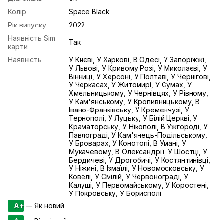
Колір
Space Black
Рік випуску
2022
Наявність Sim
Так
карти
Наявність
У Києві, У Харкові, В Одесі, У Запоріжжі,
У Львові, У Кривому Розі, У Миколаєві, У
Вінниці, У Херсоні, У Полтаві, У Чернігові,
У Черкасах, У Житомирі, У Сумах, У
Хмельницькому, У Чернівцях, У Рівному,
У Кам'янському, У Кропивницькому, В
Івано-Франківську, У Кременчузі, У
Тернополі, У Луцьку, У Білій Церкві, У
Краматорську, У Нікополі, В Ужгороді, У
Павлограді, У Кам'янець-Подільському,
У Броварах, У Конотопі, В Умані, У
Мукачевому, В Олександрії, У Шостці, У
Бердичеві, У Дрогобичі, У Костянтинівці,
У Ніжині, В Ізмаїлі, У Новомосковську, У
Ковелі, У Смілій, У Червонограді, У
Калуші, У Первомайському, У Коростені,
У Покровську, У Борисполі
A+
— Як новий