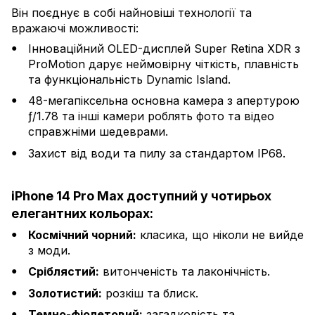
Він поєднує в собі найновіші технології та
вражаючі можливості:
Інноваційний OLED-дисплей Super Retina XDR з
ProMotion дарує неймовірну чіткість, плавність
та функціональність Dynamic Island.
48-мегапіксельна основна камера з апертурою
ƒ/1.78 та інші камери роблять фото та відео
справжніми шедеврами.
Захист від води та пилу за стандартом IP68.
iPhone 14 Pro Max доступний у чотирьох
елегантних кольорах:
Космічний чорний:
класика, що ніколи не вийде
з моди.
Сріблястий:
витонченість та лаконічність.
Золотистий:
розкіш та блиск.
Темно-фіолетовий:
загадковість та