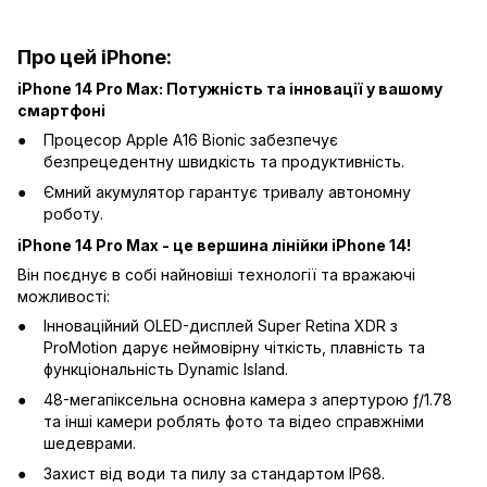
Про цей iPhone:
iPhone 14 Pro Max: Потужність та інновації у вашому
смартфоні
Процесор Apple A16 Bionic забезпечує
безпрецедентну швидкість та продуктивність.
Ємний акумулятор гарантує тривалу автономну
роботу.
iPhone 14 Pro Max - це вершина лінійки iPhone 14!
Він поєднує в собі найновіші технології та вражаючі
можливості:
Інноваційний OLED-дисплей Super Retina XDR з
ProMotion дарує неймовірну чіткість, плавність та
функціональність Dynamic Island.
48-мегапіксельна основна камера з апертурою ƒ/1.78
та інші камери роблять фото та відео справжніми
шедеврами.
Захист від води та пилу за стандартом IP68.