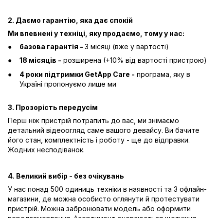
2. Даємо гарантію, яка дає спокій
Ми впевнені у техніці, яку продаємо, тому у нас:
базова гарантія -
3 місяці (вже у вартості)
18 місяців -
розширена (+10% від вартості пристрою)
4 роки підтримки GetApp Care -
програма, яку в
Україні пропонуємо лише ми
3. Прозорість передусім
Перш ніж пристрій потрапить до вас, ми знімаємо
детальний відеоогляд саме вашого девайсу. Ви бачите
його стан, комплектність і роботу - ще до відправки.
Жодних несподіванок.
4. Великий вибір - без очікувань
У нас понад 500 одиниць техніки в наявності та 3 офлайн-
магазини, де можна особисто оглянути й протестувати
пристрій. Можна забронювати модель або оформити