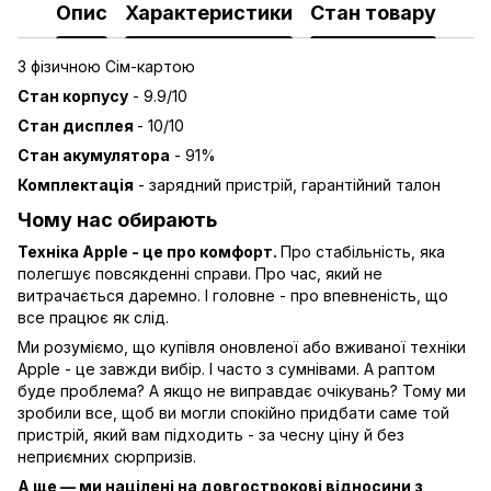
Опис
Характеристики
Стан товару
З фізичною Сім-картою
Стан корпусу
- 9.9/10
Стан дисплея
- 10/10
Стан акумулятора
- 91
%
Комплектація
-
зарядний пристрій, гарантійний талон
Чому нас обирають
Техніка Apple - це про комфорт.
Про стабільність, яка
полегшує повсякденні справи. Про час, який не
витрачається даремно. І головне - про впевненість, що
все працює як слід.
Ми розуміємо, що купівля оновленої або вживаної техніки
Apple - це завжди вибір. І часто з сумнівами. А раптом
буде проблема? А якщо не виправдає очікувань? Тому ми
зробили все, щоб ви могли спокійно придбати саме той
пристрій, який вам підходить - за чесну ціну й без
неприємних сюрпризів.
А ще — ми націлені на довгострокові відносини з