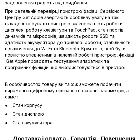
задоволення і радість від придбання.
При ретельній перевірці пристрою фахівці Сервісного
Центру Get Apple звертають особливу увагу на такі
складові та функції пристрою, як коректність роботи
дисплея, роботу клавіатури та TouchPad, стан портів,
динаміків та мікрофонів, швидкість роботи SSD та
здатність акумулятора до тривалої роботи, стабільність
підключення до Wi-Fi та Bluetooth. Крім того, щоб бути
повністю впевненими в належній роботі пристрою, фахівці
Get Apple проводять тестування апаратних та
програмних функцій, що використовуються в пристрої
В особливостях товару ви також зможете побачити
виражені в цифровому еквіваленті основні параметри, а
саме :
Стан корпусу
Стан дисплею
Стан акумулятора
Доставка і оплата
Гарантія
Повернення