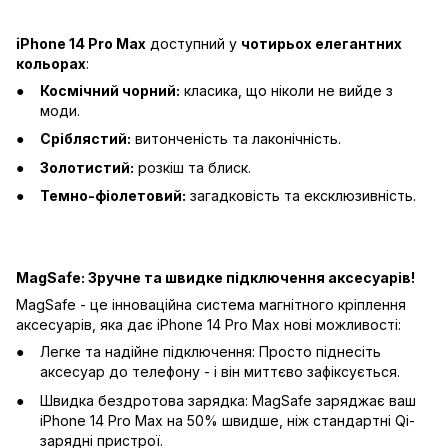
iPhone 14 Pro Max
доступний у
чотирьох елегантних
кольорах
:
Космічний чорний:
класика, що ніколи не вийде з
моди.
Сріблястий:
витонченість та лаконічність.
Золотистий:
розкіш та блиск.
Темно-фіолетовий:
загадковість та ексклюзивність.
MagSafe: Зручне та швидке підключення аксесуарів!
MagSafe - це інноваційна система магнітного кріплення
аксесуарів, яка дає iPhone 14 Pro Max нові можливості:
Легке та надійне підключення: Просто піднесіть
аксесуар до телефону - і він миттєво зафіксується.
Швидка бездротова зарядка: MagSafe заряджає ваш
iPhone 14 Pro Max на 50% швидше, ніж стандартні Qi-
зарядні пристрої.