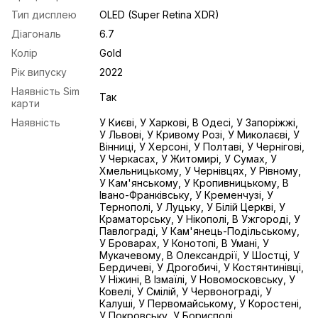
Тип дисплею
OLED (Super Retina XDR)
Діагональ
6.7
Колір
Gold
Рік випуску
2022
Наявність Sim
Так
карти
Наявність
У Києві, У Харкові, В Одесі, У Запоріжжі,
У Львові, У Кривому Розі, У Миколаєві, У
Вінниці, У Херсоні, У Полтаві, У Чернігові,
У Черкасах, У Житомирі, У Сумах, У
Хмельницькому, У Чернівцях, У Рівному,
У Кам'янському, У Кропивницькому, В
Івано-Франківську, У Кременчузі, У
Тернополі, У Луцьку, У Білій Церкві, У
Краматорську, У Нікополі, В Ужгороді, У
Павлограді, У Кам'янець-Подільському,
У Броварах, У Конотопі, В Умані, У
Мукачевому, В Олександрії, У Шостці, У
Бердичеві, У Дрогобичі, У Костянтинівці,
У Ніжині, В Ізмаїлі, У Новомосковську, У
Ковелі, У Смілій, У Червонограді, У
Калуші, У Первомайському, У Коростені,
У Покровську, У Борисполі