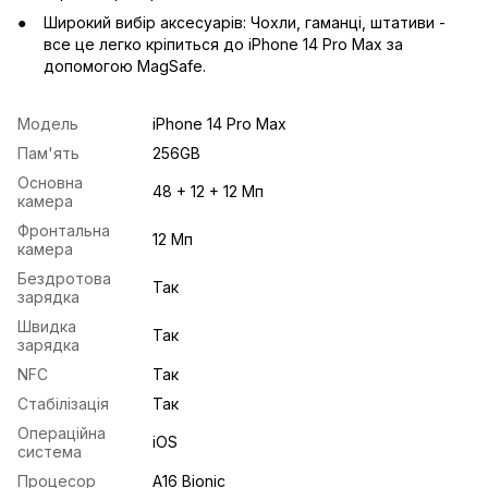
Широкий вибір аксесуарів: Чохли, гаманці, штативи -
все це легко кріпиться до iPhone 14 Pro Max за
допомогою MagSafe.
Модель
iPhone 14 Pro Max
Пам'ять
256GB
Основна
48 + 12 + 12 Мп
камера
Фронтальна
12 Мп
камера
Бездротова
Так
зарядка
Швидка
Так
зарядка
NFC
Так
Стабілізація
Так
Операційна
iOS
система
Процесор
А16 Bionic