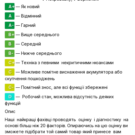
A+
— Як новий
A
— Відмінний
A-
— Гарний
B+
— Вище середнього
B
— Середній
B-
— Нижче середнього
C+
— Техніка з певними некритичними нюансами
C
— Можливе помітне виснаження акумулятора або
скупчення пошкоджень
C-
— Помітний знос, але всі функції збережені
D
— Робочий стан, можлива відсутність деяких
функцій
Опис
Наші найкращі фахівці проводять оцінку і діагностику на
основі більш ніж 20 факторів. Опираючись на цю оцінку ви
зможете підібрати той самий товар який принесе вам