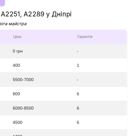
 A2251, А2289 у Дніпрі
бота майстра
Ціна
Гарантія
0 грн
-
400
1
5500-7000
-
800
6
6000-8500
6
4500
6