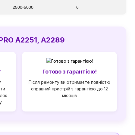
2500-5000
6
PRO A2251, А2289
т
Готово з гарантією!
у
Після ремонту ви отримаєте повністю
ити
справний пристрій з гарантією до 12
мляє
місяців
у