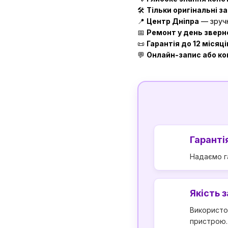
🛠
Тільки оригінальні з
📍
Центр Дніпра
— зручн
📅
Ремонт у день зверн
📜
Гарантія до 12 місяці
💬
Онлайн-запис або к
Гарантія
Надаємо га
Якість 
Використо
пристрою.