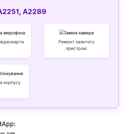
A2251, А2289
 відеокарти
Ремонт залитого
пристрою
на корпусу
tApp:
их днів