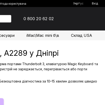
Укр
Рус
Вхід
Угода користувача
0 800 20 62 02
сесуари
iMac\Mac mini б\в
Склад USA
, А2289 у Дніпрі
ирма портами Thunderbolt 3, клавіатурою Magic Keyboard та
пристрій не заряджається, перегрівається або порти
 Безкоштовна діагностика за 10–15 хвилин дозволяє швидко