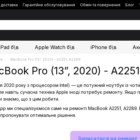
і доставка
Гарантійне обслуговування
Обмін та повернення
Блог
iPad б\в
Apple Watch б\в
iPhone б\в
Ак
ok
MacBook Pro (13”, 2020) - A2251, А2289
Book Pro (13”, 2020) - A2251
я 2020 року з процесором Intel) — це потужний ноутбук із чот
е навіть сучасна техніка Apple іноді потребує ремонту. Якщо 
и знаємо, що з цим робити.
App ми спеціалізуємося саме на ремонті MacBook A2251, А2289.
запропонувати оптимальне рішення.
Записатися на ремонт