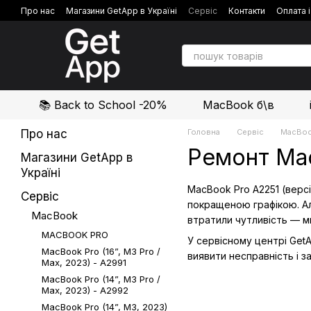
Перейти до основного контенту
Про нас
Магазини GetApp в Україні
Сервіс
Контакти
Оплата 
Політика конфіденційності
Відгуки про магазин
📚 Back to School -20%
MacBook б\в
Про нас
Головна
Сервіс
MacBo
Ремонт Mac
Магазини GetApp в
Україні
MacBook Pro A2251 (версі
Сервіс
покращеною графікою. Ал
MacBook
втратили чутливість — м
MACBOOK PRO
У сервісному центрі Get
MacBook Pro (16”, M3 Pro /
виявити несправність і 
Max, 2023) - A2991
MacBook Pro (14”, M3 Pro /
Max, 2023) - A2992
MacBook Pro (14”, M3, 2023)