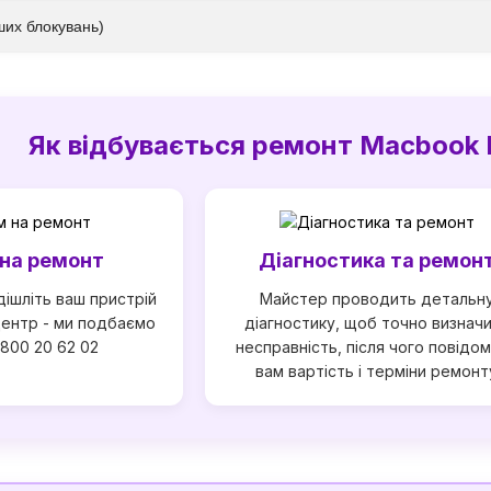
ших блокувань)
Як відбувається ремонт Macbook 
на ремонт
Діагностика та ремон
дішліть ваш пристрій
Майстер проводить детальн
центр - ми подбаємо
діагностику, щоб точно визнач
0800 20 62 02
несправність, після чого повідо
вам вартість і терміни ремонт