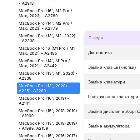
- A2918
MacBook Pro (16”, M2 Pro /
Max, 2023) - A2780
MacBook Pro (14”, M2 Pro /
Max, 2023) - A2779
MacBook Pro (13”, M2, 2022)
Послуга
- A2338
MacBook Pro 16 (M1 Pro / M1
Діагностика
Max, 2021) – A2485
MacBook Pro (14”, M1Pro /
Max, 2021) - A2442
Заміна клавіші (кнопки)
MacBook Pro (13”, M1, 2020) -
A2338
Заміна клавіатури
MacBook Pro (13”, 2020) -
A2251, А2289
Гравірування клавіатури
MacBook Pro (16”, 2019) -
A2141
MacBook Pro (15”, 2018-2019)
Заміна дисплея в зборі б
- A1990
MacBook Pro (13”, 2018-2019)
Заміна акумулятора
- A1989, А2159
MacBook Pro (15”, 2016-2017)