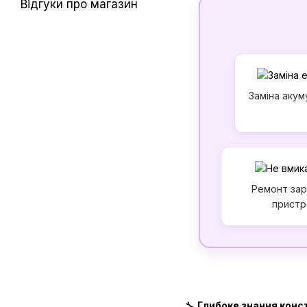
Відгуки про магазин
Заміна акум
Ремонт за
прист
🔧
Глибоке знання конс