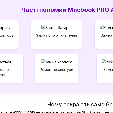
Часті поломки Macbook PRO 
улятора
Заміна блоку живлення
Заміна
рядного
Ремонт клавіатури
Замі
рою
Чому обирають саме Ge
трукції
A2251, А2289 — працюємо з моделями 2020 року з перш