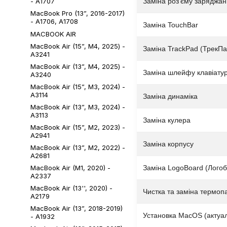
Заміна роз'єму заряджа
- A1707
MacBook Pro (13”, 2016-2017)
- A1706, А1708
Заміна TouchBar
MACBOOK AIR
MacBook Air (15”, М4, 2025) -
Заміна TrackPad (ТрекПа
А3241
MacBook Air (13”, М4, 2025) -
Заміна шлейфу клавіату
A3240
MacBook Air (15”, M3, 2024) -
A3114
Заміна динаміка
MacBook Air (13”, M3, 2024) -
A3113
Заміна кулера
MacBook Air (15”, M2, 2023) -
A2941
Заміна корпусу
MacBook Air (13”, M2, 2022) -
A2681
Заміна LogoBoard (Лого
MacBook Air (M1, 2020) -
A2337
MacBook Air (13'', 2020) -
Чистка та заміна термоп
A2179
MacBook Air (13”, 2018-2019)
Установка MacOS (актуа
- A1932