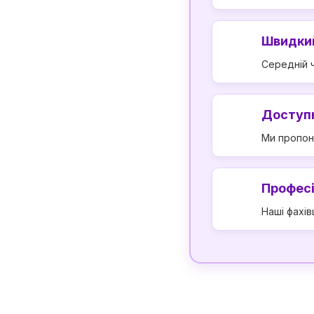
Швидки
Середній ч
Доступн
Ми пропон
Професі
Наші фахів