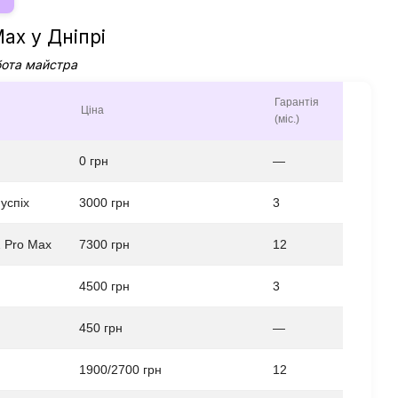
ax у Дніпрі
бота майстра
Гарантія
Ціна
(міс.)
0 грн
—
успіх
3000 грн
3
2 Pro Max
7300 грн
12
4500 грн
3
450 грн
—
1900/2700 грн
12