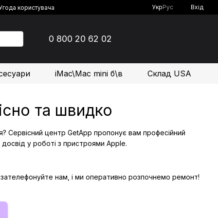
Укр
Рус
Вхід
Угода користувача
0 800 20 62 02
сесуари
iMac\Mac mini б\в
Склад USA
кісно та швидко
я? Сервісний центр GetApp пропонує вам професійний
 досвід у роботі з пристроями Apple.
о зателефонуйте нам, і ми оперативно розпочнемо ремонт!