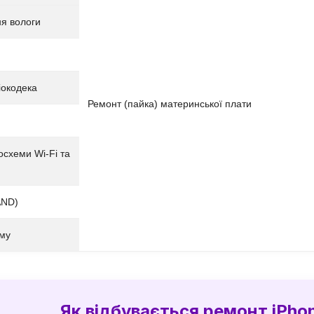
ня вологи
іокодека
Ремонт (пайка) материнської плати
осхеми Wi-Fi та
AND)
му
Як відбувається ремонт iPhon