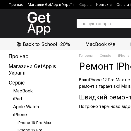
Перейти до основного контенту
Про нас
Магазини GetApp в Україні
Сервіс
Контакти
Оплата 
Політика конфіденційності
Відгуки про магазин
📚 Back to School -20%
MacBook б\в
Про нас
Головна
Сервіс
iPhone
Ремонт iPh
Магазини GetApp в
Україні
Ваш iPhone 12 Pro Max 
Сервіс
ремонт з гарантією! Ми в
MacBook
Швидкий ремонт 
iPad
Apple Watch
Потрібно терміново відр
iPhone
iPhone 16 Pro Max
iPhone 16 Pro