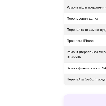
Ремонт після потраплян
Перенесення даних
Перепайка та заміна ауд
Прошивка iPhone
Ремонт (перепайка) мікр
Bluetooth
Заміна флеш-пам’яті (N
Перепайка (ребол) моде