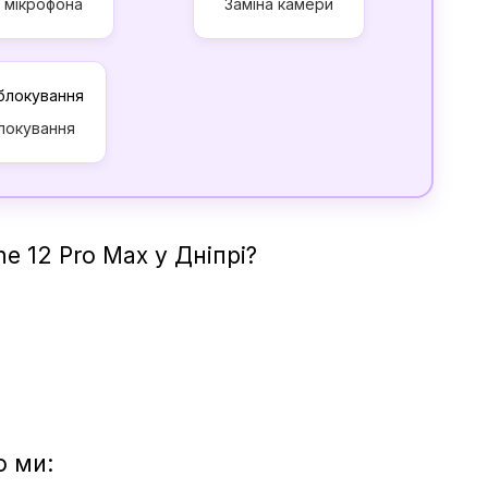
а мікрофона
Заміна камери
локування
e 12 Pro Max у Дніпрі?
о ми: