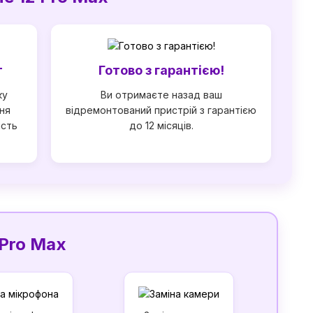
т
Готово з гарантією!
ку
Ви отримаєте назад ваш
ня
відремонтований пристрій з гарантією
ість
до 12 місяців.
 Pro Max