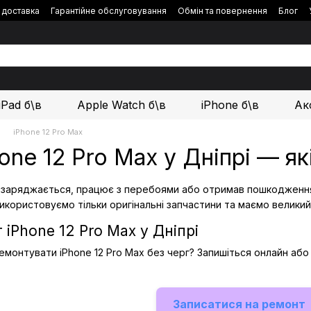
і доставка
Гарантійне обслуговування
Обмін та повернення
Блог
iPad б\в
Apple Watch б\в
iPhone б\в
Ак
iPhone 12 Pro Max
one 12 Pro Max у Дніпрі — я
не заряджається, працює з перебоями або отримав пошкодженн
икористовуємо тільки оригінальні запчастини та маємо великий
iPhone 12 Pro Max у Дніпрі
емонтувати iPhone 12 Pro Max без черг? Запишіться онлайн аб
Записатися на ремонт