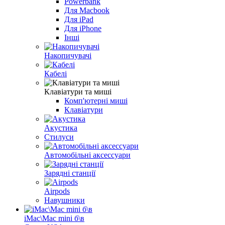
Powerbank
Для Macbook
Для iPad
Для iPhone
Інші
Накопичувачі
Кабелі
Клавіатури та миші
Комп'ютерні миші
Клавіатури
Акустика
Стилуси
Aвтомобільні аксессуари
Зарядні станції
Airpods
Навушники
iMac\Mac mini б\в