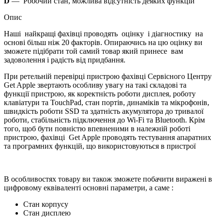
D
— Робочий стан, можлива відсутність деяких функцій
Опис
Наші найкращі фахівці проводять оцінку і діагностику на
основі більш ніж 20 факторів. Опираючись на цю оцінку ви
зможете підібрати той самий товар який принесе вам
задоволення і радість від придбання.
При ретельній перевірці пристрою фахівці Сервісного Центру
Get Apple звертають особливу увагу на такі складові та
функції пристрою, як коректність роботи дисплея, роботу
клавіатури та TouchPad, стан портів, динаміків та мікрофонів,
швидкість роботи SSD та здатність акумулятора до тривалої
роботи, стабільність підключення до Wi-Fi та Bluetooth. Крім
того, щоб бути повністю впевненими в належній роботі
пристрою, фахівці Get Apple проводять тестування апаратних
та програмних функцій, що використовуються в пристрої
В особливостях товару ви також зможете побачити виражені в
цифровому еквіваленті основні параметри, а саме :
Стан корпусу
Стан дисплею