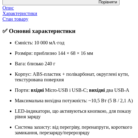
Порівняти
Опис
Характеристики
Стан товару
✅ Основні характеристики
Ємність: 10 000 мА·год
Розміри: приблизно 144 × 68 × 16 мм
Вага: близько 240 г
Корпус: ABS-пластик + полікарбонат, округлені кути,
текстурована поверхня
Порти:
вхідні
Micro-USB і USB-C;
вихідні
два USB-A
Максимальна вихідна потужність: ~10,5 Вт (5 В / 2,1 А)
LED-індикатори, що активуються кнопкою, для показу
рівня заряду
Система захисту: від перегріву, перенапруги, короткого
замикання, перезаряду/перерозряду