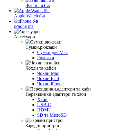
iPad mini б\в
Apple Watch б\в
iPhone б\в
Аксесуари
Сумки,рюкзаки
Сумки для Mac
Рюкзаки
Чохли та кейси
Чохли Maс
Чохли Ipad
Чохли iPhone
Перехідники,адаптери та хаби
Хаби
USB-C
HDMI
SD та MicroSD
Зарядні пристрої