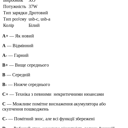
Виробник
XO
Потужність
37W
Тип зарядки
Дротовий
Тип роз'єму
usb-c, usb-a
Колір
Білий
A+
— Як новий
A
— Відмінний
A-
— Гарний
B+
— Вище середнього
B
— Середній
B-
— Нижче середнього
C+
— Техніка з певними некритичними нюансами
C
— Можливе помітне виснаження акумулятора або
скупчення пошкоджень
C-
— Помітний знос, але всі функції збережені