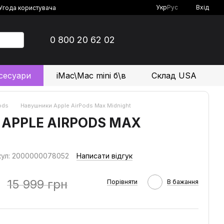
Укр
Рус
Вхід
Угода користувача
0 800 20 62 02
сесуари
iMac\Mac mini б\в
Склад USA
ods
Навушники Apple AirPods Max Midnight
APPLE AIRPODS MAX
кул: 2000000078052
Написати відгук
15 999 грн
Порівняти
В бажання