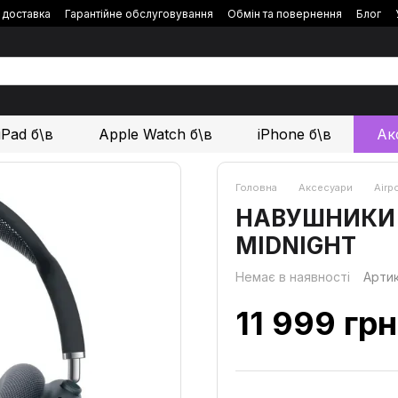
і доставка
Гарантійне обслуговування
Обмін та повернення
Блог
iPad б\в
Apple Watch б\в
iPhone б\в
Ак
Головна
Аксесуари
Airp
НАВУШНИКИ 
MIDNIGHT
Немає в наявності
Арти
11 999 грн