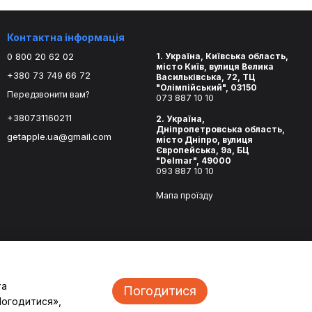
Контактна інформація
0 800 20 62 02
1. Україна, Київська область,
місто Київ, вулиця Велика
+380 73 749 66 72
Васильківська, 72, ТЦ
"Олімпійський", 03150
Передзвонити вам?
073 887 10 10
+380731160211
2. Україна,
Дніпропетровська область,
getapple.ua@gmail.com
місто Дніпро, вулиця
Європейська, 9а, БЦ
"Delmar", 49000
093 887 10 10
Мапа проїзду
та
Погодитися
Погодитися»,