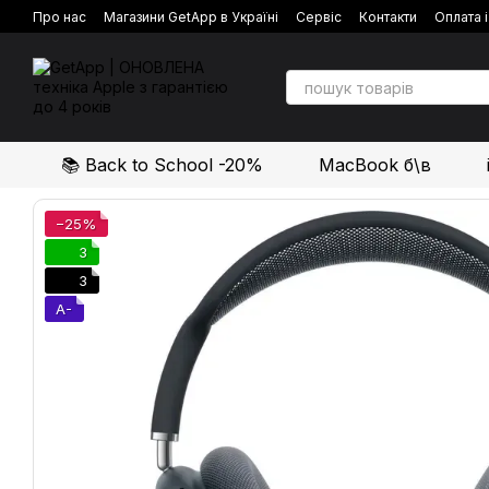
Перейти до основного контенту
Про нас
Магазини GetApp в Україні
Сервіс
Контакти
Оплата 
Політика конфіденційності
Відгуки про магазин
📚 Back to School -20%
MacBook б\в
−25%
3
3
A-