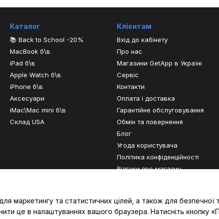
Каталог
Клієнтам
📚 Back to School -20%
Вхід до кабінету
MacBook б\в
Про нас
iPad б\в
Магазини GetApp в Україні
Apple Watch б\в
Сервіс
iPhone б\в
Контакти
Аксесуари
Оплата і доставка
iMac\Mac mini б\в
Гарантійне обслуговування
Склад USA
Обмін та повернення
Блог
Угода користувача
Політика конфіденційності
Відгуки про магазин
Ми в соцмережах
для маркетингу та статистичних цілей, а також для безпечної 
нити це в налаштуваннях вашого браузера. Натисніть кнопку «