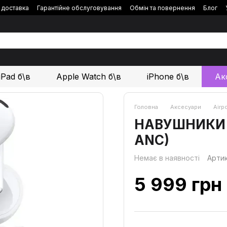
і доставка
Гарантійне обслуговування
Обмін та повернення
Блог
iPad б\в
Apple Watch б\в
iPhone б\в
Ак
Головна
Аксесуари
Airp
НАВУШНИКИ A
ANC)
Немає в наявності
Арти
5 999 грн