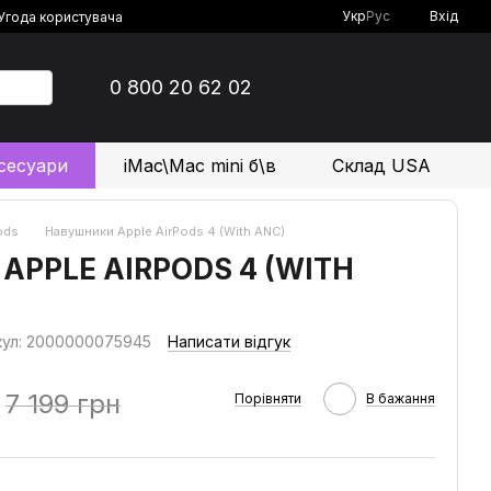
Укр
Рус
Вхід
Угода користувача
0 800 20 62 02
сесуари
iMac\Mac mini б\в
Склад USA
ods
Навушники Apple AirPods 4 (With ANC)
PPLE AIRPODS 4 (WITH
кул: 2000000075945
Написати відгук
7 199 грн
Порівняти
В бажання