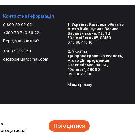
Контактна інформація
0 800 20 62 02
1. Україна, Київська область,
місто Київ, вулиця Велика
+380 73 749 66 72
Васильківська, 72, ТЦ
"Олімпійський", 03150
Передзвонити вам?
073 887 10 10
+380731160211
2. Україна,
Дніпропетровська область,
getapple.ua@gmail.com
місто Дніпро, вулиця
Європейська, 9а, БЦ
"Delmar", 49000
093 887 10 10
Мапа проїзду
та
Погодитися
Погодитися»,