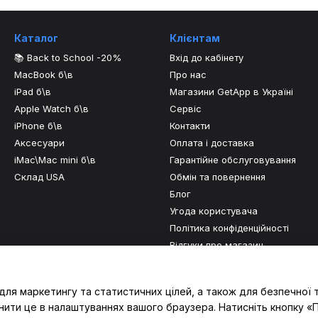
Каталог
Клієнтам
📚 Back to School -20%
Вхід до кабінету
MacBook б\в
Про нас
iPad б\в
Магазини GetApp в Україні
Apple Watch б\в
Сервіс
iPhone б\в
Контакти
Аксесуари
Оплата і доставка
iMac\Mac mini б\в
Гарантійне обслуговування
Склад USA
Обмін та повернення
Блог
Угода користувача
Політика конфіденційності
Відгуки про магазин
Ми в соцмережах
для маркетингу та статистичних цілей, а також для безпечної 
нити це в налаштуваннях вашого браузера. Натисніть кнопку «