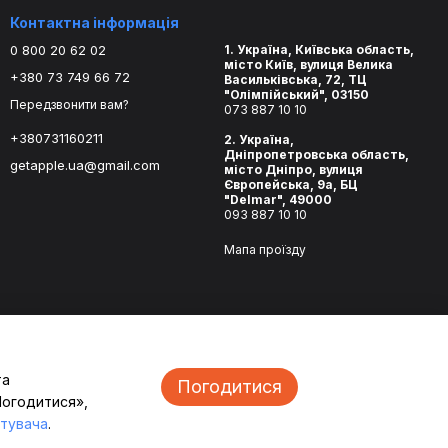
Контактна інформація
0 800 20 62 02
1. Україна, Київська область,
місто Київ, вулиця Велика
+380 73 749 66 72
Васильківська, 72, ТЦ
"Олімпійський", 03150
Передзвонити вам?
073 887 10 10
+380731160211
2. Україна,
Дніпропетровська область,
getapple.ua@gmail.com
місто Дніпро, вулиця
Європейська, 9а, БЦ
"Delmar", 49000
093 887 10 10
Мапа проїзду
та
Погодитися
Погодитися»,
стувача
.