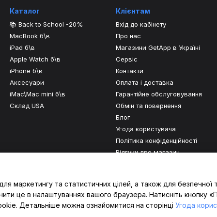
Каталог
Клієнтам
📚 Back to School -20%
Вхід до кабінету
MacBook б\в
Про нас
iPad б\в
Магазини GetApp в Україні
Apple Watch б\в
Сервіс
iPhone б\в
Контакти
Аксесуари
Оплата і доставка
iMac\Mac mini б\в
Гарантійне обслуговування
Склад USA
Обмін та повернення
Блог
Угода користувача
Політика конфіденційності
Відгуки про магазин
Ми в соцмережах
для маркетингу та статистичних цілей, а також для безпечної 
нити це в налаштуваннях вашого браузера. Натисніть кнопку «
ookie. Детальніше можна ознайомитися на сторінці
Угода кори