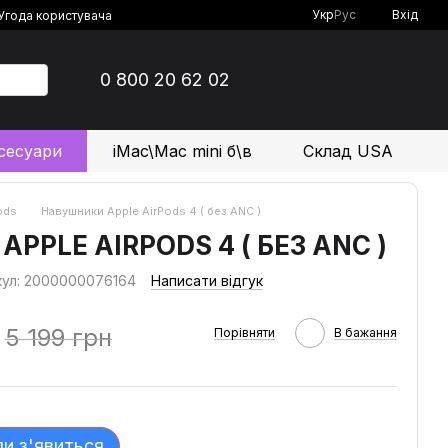
Укр
Рус
Вхід
Угода користувача
0 800 20 62 02
сесуари
iMac\Mac mini б\в
Склад USA
ods
Навушники Apple AirPods 4 ( без ANC )
PPLE AIRPODS 4 ( БЕЗ ANC )
кул: 2000000076164
Написати відгук
5 199 грн
Порівняти
В бажання
ли з'явиться