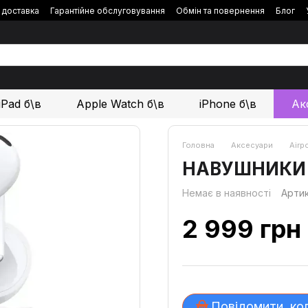
і доставка
Гарантійне обслуговування
Обмін та повернення
Блог
iPad б\в
Apple Watch б\в
iPhone б\в
Ак
Головна
Аксесуари
Airp
НАВУШНИКИ A
Немає в наявності
Арти
2 999 грн
Повідомити, ко