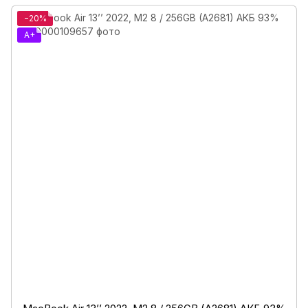
−20%
A+