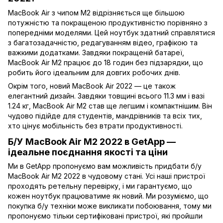
MacBook Air з чипом M2 відрізняється ще більшою
потужністю та покращеною продуктивністю порівняно з
попередніми моделями. Цей ноутбук здатний справлятися
з багатозадачністю, редагуванням відео, графікою та
важкими додатками. Завдяки покращеній батареї,
MacBook Air M2 працює до 18 годин без підзарядки, що
робить його ідеальним для довгих робочих днів.
Окрім того, новий MacBook Air 2022 — це також
елегантний дизайн. Завдяки товщині всього 11.3 мм і вазі
1.24 кг, MacBook Air M2 став ще легшим і компактнішим. Він
чудово підійде для студентів, мандрівників та всіх тих,
хто цінує мобільність без втрати продуктивності.
Б/У MacBook Air M2 2022 в GetApp —
ідеальне поєднання якості та ціни
Ми в GetApp пропонуємо вам можливість придбати б/у
MacBook Air M2 2022 в чудовому стані. Усі наші пристрої
проходять ретельну перевірку, і ми гарантуємо, що
кожен ноутбук працюватиме як новий. Ми розуміємо, що
покупка б/у техніки може викликати побоювання, тому ми
пропонуємо тільки сертифіковані пристрої, які пройшли