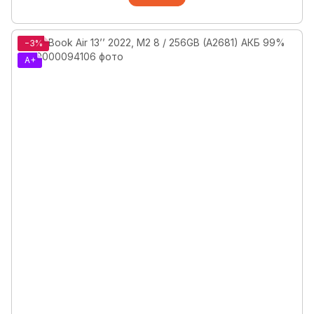
−3%
A+