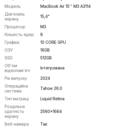
Модель
MacBook Air 15'' М3 A3114
Діагональ
15,4"
екрану
Процесор
М3
Кількість ядер
8
Графіка
10 CORE GPU
ОЗУ
16GB
SSD
512GB
Об'єм
Інтегрована
відеопам'яті
Рік випуску
2024
Операційна
Tahoe 26.0
система
Тип матриці
Liquid Retina
Роздільна
здатність
2560x1664
екрану
Веб-камера
Так