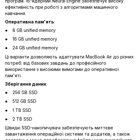
програм. 16-ядерний Neural Engine забезпечує високу
ефективність при роботі з алгоритмами машинного
навчання.
Оперативна пам'ять
:
8 GB unified memory
16 GB unified memory
24 GB unified memory
Ці варіанти дозволяють адаптувати MacBook Air до різних
потреб: від базових завдань до професійного
використання з високими вимогами до оперативної
пам'яті.
Зберігання даних
:
256 GB SSD
512 GB SSD
1 TB SSD
2 TB SSD
Швидкі SSD-накопичувачі забезпечують миттєве
завантаження операційної системи та додатків, а також