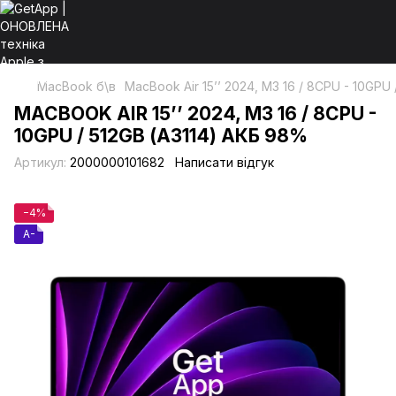
MacBook б\в
MacBook Air 15’’ 2024, М3 16 / 8CPU - 10GPU
MACBOOK AIR 15’’ 2024, М3 16 / 8CPU -
10GPU / 512GB (А3114) АКБ 98%
Артикул:
2000000101682
Написати відгук
−4%
A-