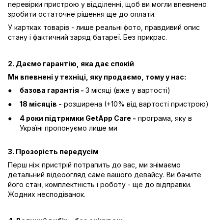
перевірки пристрою у відділенні, щоб ви могли впевнено
зробити остаточне рішення ще до оплати.
У картках товарів - лише реальні фото, правдивий опис
стану і фактичний заряд батареї. Без прикрас.
2. Даємо гарантію, яка дає спокій
Ми впевнені у техніці, яку продаємо, тому у нас:
базова гарантія -
3 місяці (вже у вартості)
18 місяців -
розширена (+10% від вартості пристрою)
4 роки підтримки GetApp Care -
програма, яку в
Україні пропонуємо лише ми
3. Прозорість передусім
Перш ніж пристрій потрапить до вас, ми знімаємо
детальний відеоогляд саме вашого девайсу. Ви бачите
його стан, комплектність і роботу - ще до відправки.
Жодних несподіванок.