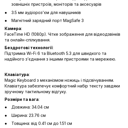
зовнішніх пристроїв, моніторів та аксесуарів
3.5 мм аудіороз'єм для навушників
Магнітний зарядний порт MagSafe 3
Камера
:
FaceTime HD (1080p). Чітке зображення для відеодзвінків
та онлайн-спілкування.
Бездротові технології
:
Підтримка Wi-Fi 6 та Bluetooth 5.3 для швидкого та
надійного з’єднання з іншими пристроями та мережею.
Клавіатура
:
Magic Keyboard з механізмом ножиць і підсвічуванням.
Клавіатура забезпечує комфортний набір тексту завдяки
зручному тактильному відгуку.
Розміри та вага
:
Довжина: 34.04 см
Ширина: 23.76 см
Товщина: від 0.41 см до 1.51 см