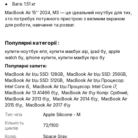
Вага: 1.51 кг
MacBook Air 15’’ 2024, M3 — це ідеальний ноутбук для тих,
хто потребує потужного пристрою з великим екраном
для роботи, навчання та розваг.
Популярні категорії :
купити ноутбук епл
,
купити макбук аїр
,
ipad бу
,
apple
watch бу
,
iphone купити
,
купити макбук про бу
Популярні запити:
MacBook Air b\u SSD: 128GB
,
MacBook Air b\u SSD: 256GB
,
MacBook Air b\u SSD: 512GB
,
MacBook Air b\u Процесор:
Intel Core i5
,
MacBook Air b\u Процесор: Intel Core i7
,
MacBook Air 13 A1466 б\у
,
MacBook Air б\у Колір: Срібний
,
MacBook Air 2013 б\у
,
MacBook Air 2014 б\у
,
MacBook Air
2015 б\у
,
MacBook Air 2017 б\у
Тип чіпа
Apple Silicone - M
Кількість
72/1100
циклів
Колір
Space Gray