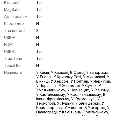
Bluetooth
Так
MagSafe
Так
Аудіо роз'єм
Так
Кардрідер
Ні
Thunderbolt
2
USB-A
Ні
HDMI
Ні
USB-С
Так
True Tone
Так
Touch Bar
Ні
Наявність
У Києві, У Харкові, В Одесі, У Запоріжжі,
У Львові, У Кривому Розі, У Миколаєві, У
Вінниці, У Херсоні, У Полтаві, У Чернігові,
У Черкасах, У Житомирі, У Сумах, У
Хмельницькому, У Чернівцях, У Рівному,
У Кам'янському, У Кропивницькому, В
Івано-Франківську, У Кременчузі, У
Тернополі, У Луцьку, У Білій Церкві, У
Краматорську, У Нікополі, В Ужгороді, У
Павлограді, У Кам'янець-Подільському,