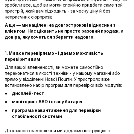
зробили все, щоб ви могли спокійно придбати саме той
пристрій, який вам підходить - за чесну ціну й без
неприємних сюрпризів.
А ще — ми націлені на довгострокові відносини з
клієнтом. Нас цікавить не просто разовий продаж, а
довіра, яку хочеться зберегти надовго.
1. Ми все перевіряємо - і даємо можливість
перевірити вам
Для вашої впевненості, ви можете самостійно
переконатися в якості техніки - у нашому магазині або
прямо у відділенні Нової Пошти. У пристроях вже
встановлено набір програм для перевірки всіх модулів:
дисплей-тест
моніторинг SSD і стану батареї
програма навантаження для перевірки
стабільності системи
До кожного замовлення ми додаємо інструкцію з