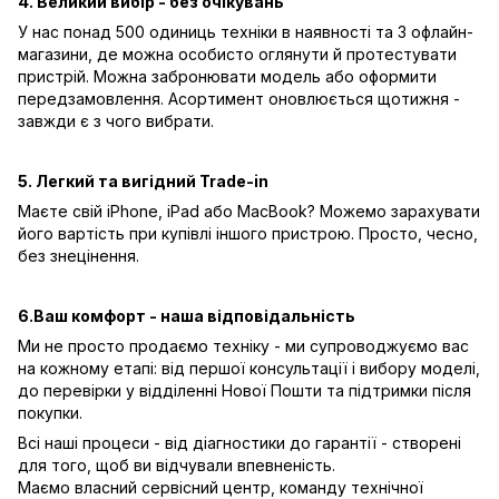
4. Великий вибір - без очікувань
У нас понад 500 одиниць техніки в наявності та 3 офлайн-
магазини, де можна особисто оглянути й протестувати
пристрій. Можна забронювати модель або оформити
передзамовлення. Асортимент оновлюється щотижня -
завжди є з чого вибрати.
5. Легкий та вигідний Trade-in
Маєте свій iPhone, iPad або MacBook? Можемо зарахувати
його вартість при купівлі іншого пристрою. Просто, чесно,
без знецінення.
6.Ваш комфорт - наша відповідальність
Ми не просто продаємо техніку - ми супроводжуємо вас
на кожному етапі: від першої консультації і вибору моделі,
до перевірки у відділенні Нової Пошти та підтримки після
покупки.
Всі наші процеси - від діагностики до гарантії - створені
для того, щоб ви відчували впевненість.
Маємо власний сервісний центр, команду технічної