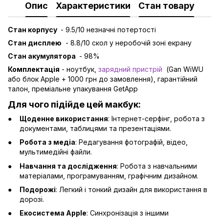
Опис
Характеристики
Стан товару
Стан корпусу
- 9.5/10
незначні потертості
Стан дисплею
- 8.8/10 скол у неробочій зоні екрану
Стан акумулятора
- 98%
Комплектація
- ноутбук,
зарядний пристрій
(Gan WiWU
або блок Apple + 1000 грн до замовлення), гарантійний
талон, преміальне упакування GetApp
Для чого підійде цей макбук:
Щоденне використання
: Інтернет-серфінг, робота з
документами, таблицями та презентаціями.
Робота з медіа
: Редагування фотографій, відео,
мультимедійні файли.
Навчання та дослідження
: Робота з навчальними
матеріалами, програмуванням, графічним дизайном.
Подорожі
: Легкий і тонкий дизайн для використання в
дорозі.
Екосистема Apple
: Синхронізація з іншими