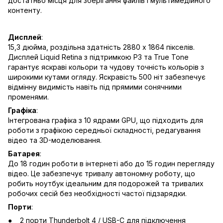
достатньо місця для зберігання файлів і мультимедійного
контенту.
Дисплей
:
15,3 дюйма, роздільна здатність 2880 x 1864 пікселів.
Дисплей Liquid Retina з підтримкою P3 та True Tone
гарантує яскраві кольори та чудову точність кольорів з
широкими кутами огляду. Яскравість 500 ніт забезпечує
відмінну видимість навіть під прямими сонячними
променями.
Графіка
:
Інтегрована графіка з 10 ядрами GPU, що підходить для
роботи з графікою середньої складності, редагування
відео та 3D-моделювання.
Батарея
:
До 18 годин роботи в інтернеті або до 15 годин перегляду
відео. Це забезпечує тривалу автономну роботу, що
робить ноутбук ідеальним для подорожей та тривалих
робочих сесій без необхідності частої підзарядки.
Порти
:
2 порти Thunderbolt 4 / USB-C для підключення