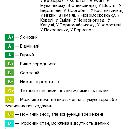
У Броварах, У Конотопі, В Умані, У
Мукачевому, В Олександрії, У Шостці, У
Бердичеві, У Дрогобичі, У Костянтинівці,
У Ніжині, В Ізмаїлі, У Новомосковську, У
Ковелі, У Смілій, У Червонограді, У
Калуші, У Первомайському, У Коростені,
У Покровську, У Борисполі
A+
— Як новий
A
— Відмінний
A-
— Гарний
B+
— Вище середнього
B
— Середній
B-
— Нижче середнього
C+
— Техніка з певними некритичними нюансами
C
— Можливе помітне виснаження акумулятора або
скупчення пошкоджень
C-
— Помітний знос, але всі функції збережені
D
— Робочий стан, можлива відсутність деяких