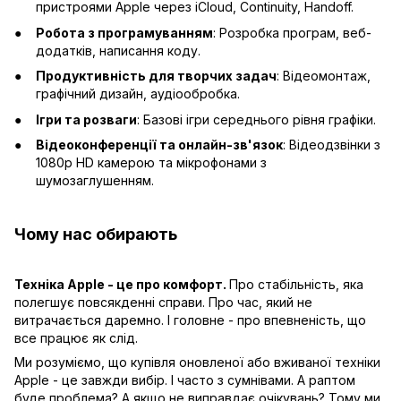
пристроями Apple через iCloud, Continuity, Handoff.
Робота з програмуванням
: Розробка програм, веб-
додатків, написання коду.
Продуктивність для творчих задач
: Відеомонтаж,
графічний дизайн, аудіообробка.
Ігри та розваги
: Базові ігри середнього рівня графіки.
Відеоконференції та онлайн-зв'язок
: Відеодзвінки з
1080p HD камерою та мікрофонами з
шумозаглушенням.
Чому нас обирають
Техніка Apple - це про комфорт.
Про стабільність, яка
полегшує повсякденні справи. Про час, який не
витрачається даремно. І головне - про впевненість, що
все працює як слід.
Ми розуміємо, що купівля оновленої або вживаної техніки
Apple - це завжди вибір. І часто з сумнівами. А раптом
буде проблема? А якщо не виправдає очікувань? Тому ми