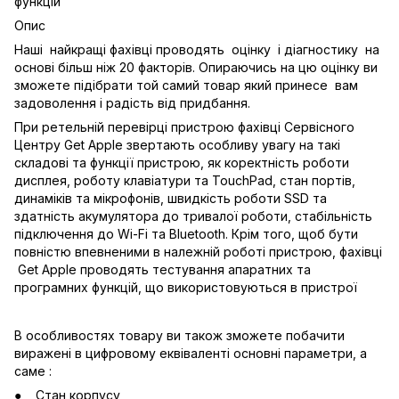
функцій
Опис
Наші найкращі фахівці проводять оцінку і діагностику на
основі більш ніж 20 факторів. Опираючись на цю оцінку ви
зможете підібрати той самий товар який принесе вам
задоволення і радість від придбання.
При ретельній перевірці пристрою фахівці Сервісного
Центру Get Apple звертають особливу увагу на такі
складові та функції пристрою, як коректність роботи
дисплея, роботу клавіатури та TouchPad, стан портів,
динаміків та мікрофонів, швидкість роботи SSD та
здатність акумулятора до тривалої роботи, стабільність
підключення до Wi-Fi та Bluetooth. Крім того, щоб бути
повністю впевненими в належній роботі пристрою, фахівці
Get Apple проводять тестування апаратних та
програмних функцій, що використовуються в пристрої
В особливостях товару ви також зможете побачити
виражені в цифровому еквіваленті основні параметри, а
саме :
Стан корпусу