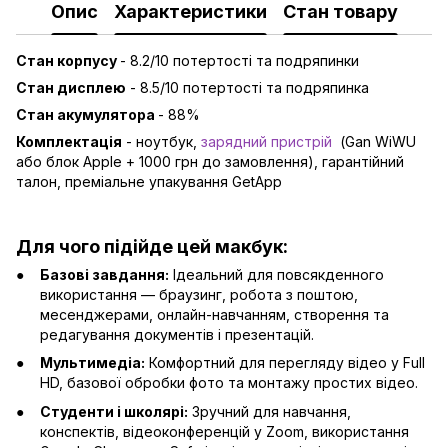
Опис
Характеристики
Стан товару
Стан корпусу
- 8.2/10 потертості та подряпинки
Стан дисплею
- 8.5/10 потертості та подряпинка
Стан акумулятора
- 88%
Комплектація
- ноутбук,
зарядний пристрій
(Gan WiWU
або блок Apple + 1000 грн до замовлення), гарантійний
талон, преміальне упакування GetApp
Для чого підійде цей макбук:
Базові завдання:
Ідеальний для повсякденного
використання — браузинг, робота з поштою,
месенджерами, онлайн-навчанням, створення та
редагування документів і презентацій.
Мультимедіа:
Комфортний для перегляду відео у Full
HD, базової обробки фото та монтажу простих відео.
Студенти і школярі:
Зручний для навчання,
конспектів, відеоконференцій у Zoom, використання