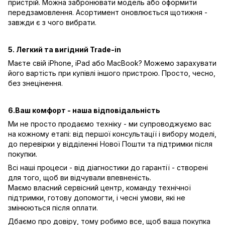
пристрій. Можна забронювати модель або оформити
передзамовлення. Асортимент оновлюється щотижня -
завжди є з чого вибрати.
5. Легкий та вигідний Trade-in
Маєте свій iPhone, iPad або MacBook? Можемо зарахувати
його вартість при купівлі іншого пристрою. Просто, чесно,
без знецінення.
6.Ваш комфорт - наша відповідальність
Ми не просто продаємо техніку - ми супроводжуємо вас
на кожному етапі: від першої консультації і вибору моделі,
до перевірки у відділенні Нової Пошти та підтримки після
покупки.
Всі наші процеси - від діагностики до гарантії - створені
для того, щоб ви відчували впевненість.
Маємо власний сервісний центр, команду технічної
підтримки, готову допомогти, і чесні умови, які не
змінюються після оплати.
Дбаємо про довіру, тому робимо все, щоб ваша покупка