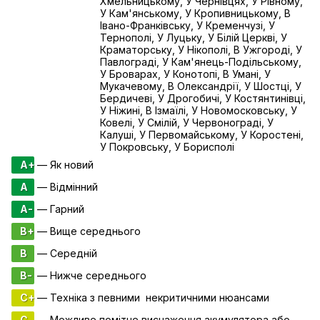
Хмельницькому, У Чернівцях, У Рівному,
У Кам'янському, У Кропивницькому, В
Івано-Франківську, У Кременчузі, У
Тернополі, У Луцьку, У Білій Церкві, У
Краматорську, У Нікополі, В Ужгороді, У
Павлограді, У Кам'янець-Подільському,
У Броварах, У Конотопі, В Умані, У
Мукачевому, В Олександрії, У Шостці, У
Бердичеві, У Дрогобичі, У Костянтинівці,
У Ніжині, В Ізмаїлі, У Новомосковську, У
Ковелі, У Смілій, У Червонограді, У
Калуші, У Первомайському, У Коростені,
У Покровську, У Борисполі
A+
— Як новий
A
— Відмінний
A-
— Гарний
B+
— Вище середнього
B
— Середній
B-
— Нижче середнього
C+
— Техніка з певними некритичними нюансами
C
— Можливе помітне виснаження акумулятора або