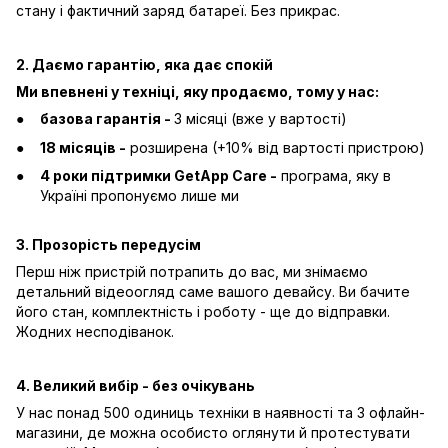
стану і фактичний заряд батареї. Без прикрас.
2. Даємо гарантію, яка дає спокій
Ми впевнені у техніці, яку продаємо, тому у нас:
базова гарантія -
3 місяці (вже у вартості)
18 місяців -
розширена (+10% від вартості пристрою)
4 роки підтримки GetApp Care -
програма, яку в
Україні пропонуємо лише ми
3. Прозорість передусім
Перш ніж пристрій потрапить до вас, ми знімаємо
детальний відеоогляд саме вашого девайсу. Ви бачите
його стан, комплектність і роботу - ще до відправки.
Жодних несподіванок.
4. Великий вибір - без очікувань
У нас понад 500 одиниць техніки в наявності та 3 офлайн-
магазини, де можна особисто оглянути й протестувати