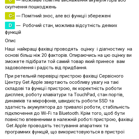
скупчення пошкоджень
C-
— Помітний знос, але всі функції збережені
D
— Робочий стан, можлива відсутність деяких
функцій
Опис
Наші найкращі фахівці проводять оцінку і діагностику на
основі більш ніж 20 факторів. Опираючись на цю оцінку ви
зможете підібрати той самий товар який принесе вам
задоволення і радість від придбання.
При ретельній перевірці пристрою фахівці Сервісного
Центру Get Apple звертають особливу увагу на такі
складові та функції пристрою, як коректність роботи
дисплея, роботу клавіатури та TouchPad, стан портів,
динаміків та мікрофонів, швидкість роботи SSD та
здатність акумулятора до тривалої роботи, стабільність
підключення до Wi-Fi та Bluetooth. Крім того, щоб бути
повністю впевненими в належній роботі пристрою, фахівці
Get Apple проводять тестування апаратних та
програмних функцій, що використовуються в пристрої