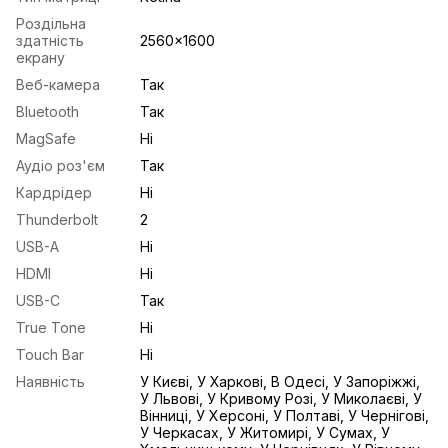
Роздільна
здатність
2560x1600
екрану
Веб-камера
Так
Bluetooth
Так
MagSafe
Ні
Аудіо роз'єм
Так
Кардрідер
Ні
Thunderbolt
2
USB-A
Ні
HDMI
Ні
USB-С
Так
True Tone
Ні
Touch Bar
Ні
Наявність
У Києві, У Харкові, В Одесі, У Запоріжжі,
У Львові, У Кривому Розі, У Миколаєві, У
Вінниці, У Херсоні, У Полтаві, У Чернігові,
У Черкасах, У Житомирі, У Сумах, У