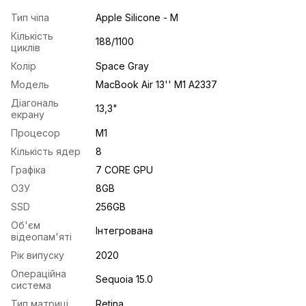
Тип чіпа
Apple Silicone - M
Кількість
188/1100
циклів
Колір
Space Gray
Модель
MacBook Air 13'' M1 A2337
Діагональ
13,3"
екрану
Процесор
M1
Кількість ядер
8
Графіка
7 CORE GPU
ОЗУ
8GB
SSD
256GB
Об'єм
Інтегрована
відеопам'яті
Рік випуску
2020
Операційна
Sequoia 15.0
система
Тип матриці
Retina