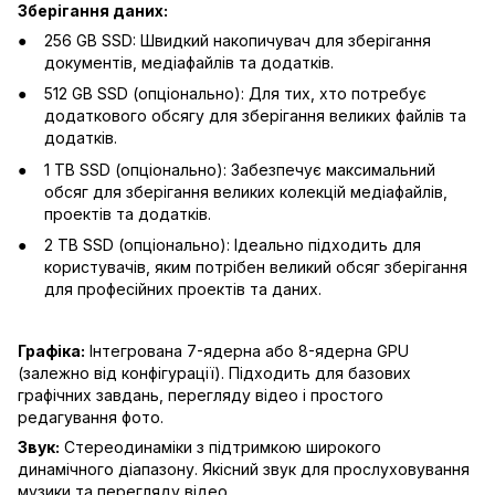
Зберігання даних:
256 GB SSD: Швидкий накопичувач для зберігання
документів, медіафайлів та додатків.
512 GB SSD (опціонально): Для тих, хто потребує
додаткового обсягу для зберігання великих файлів та
додатків.
1 TB SSD (опціонально): Забезпечує максимальний
обсяг для зберігання великих колекцій медіафайлів,
проектів та додатків.
2 TB SSD (опціонально): Ідеально підходить для
користувачів, яким потрібен великий обсяг зберігання
для професійних проектів та даних.
Графіка:
Інтегрована 7-ядерна або 8-ядерна GPU
(залежно від конфігурації). Підходить для базових
графічних завдань, перегляду відео і простого
редагування фото.
Звук:
Стереодинаміки з підтримкою широкого
динамічного діапазону. Якісний звук для прослуховування
музики та перегляду відео.