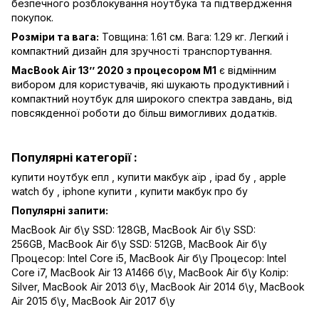
безпечного розблокування ноутбука та підтвердження
покупок.
Розміри та вага:
Товщина: 1.61 см. Вага: 1.29 кг. Легкий і
компактний дизайн для зручності транспортування.
MacBook Air 13’’ 2020 з процесором M1
є відмінним
вибором для користувачів, які шукають продуктивний і
компактний ноутбук для широкого спектра завдань, від
повсякденної роботи до більш вимогливих додатків.
Популярні категорії :
купити ноутбук епл
,
купити макбук аїр
,
ipad бу
,
apple
watch бу
,
iphone купити
,
купити макбук про бу
Популярні запити:
MacBook Air б\у SSD: 128GB
,
MacBook Air б\у SSD:
256GB
,
MacBook Air б\у SSD: 512GB
,
MacBook Air б\у
Процесор: Intel Core i5
,
MacBook Air б\у Процесор: Intel
Core i7
,
MacBook Air 13 A1466 б\у
,
MacBook Air б\у Колір:
Silver
,
MacBook Air 2013 б\у
,
MacBook Air 2014 б\у
,
MacBook
Air 2015 б\у
,
MacBook Air 2017 б\у