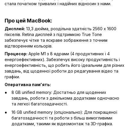
стала початком тривалих і надійних відносин з нами.
Про цей MacBook:
Дисплей:
13,3 дюйма, роздільна здатність 2560 x 1600
пікселів. Retina дисплей з підтримкою True Tone
забезпечує чітке та яскраве зображення з точним
відтворенням кольорів.
Процесор:
Apple M1 з 8 ядрами (4 продуктивних і 4
енергоефективних). Забезпечує високу продуктивність і
енергоефективність, що робить його ідеальним для різних
завдань, від щоденної роботи до редагування відео та
графіки.
Оперативна пам'ять:
8 GB unified memory: Достатньо для щоденних
завдань, роботи з декількома додатками одночасно
та легкої багатозадачності.
16 GB unified memory (опціонально): Для покращеної
багатозадачності та роботи з більш вимогливими
додатками, такими як відеомонтаж та 3D-графіка.