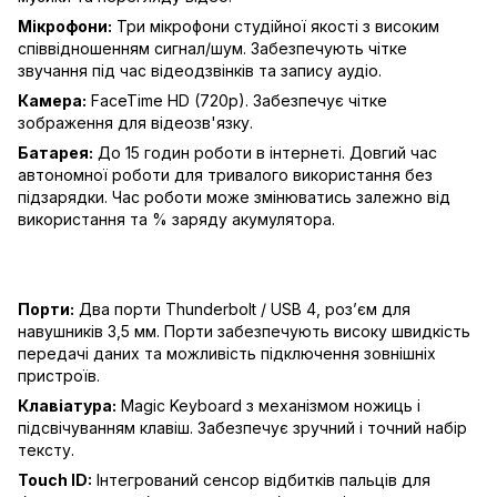
Мікрофони:
Три мікрофони студійної якості з високим
співвідношенням сигнал/шум. Забезпечують чітке
звучання під час відеодзвінків та запису аудіо.
Камера:
FaceTime HD (720p). Забезпечує чітке
зображення для відеозв'язку.
Батарея:
До 15 годин роботи в інтернеті. Довгий час
автономної роботи для тривалого використання без
підзарядки. Час роботи може змінюватись залежно від
використання та % заряду акумулятора.
Порти:
Два порти Thunderbolt / USB 4, роз’єм для
навушників 3,5 мм. Порти забезпечують високу швидкість
передачі даних та можливість підключення зовнішніх
пристроїв.
Клавіатура:
Magic Keyboard з механізмом ножиць і
підсвічуванням клавіш. Забезпечує зручний і точний набір
тексту.
Touch ID:
Інтегрований сенсор відбитків пальців для