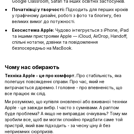
Google Classroom, Safari та інших освітніх застосунків.
Початківці у творчості:
Підходить для перших кроків
у графічному дизайні, роботі з фото та блогінгу, без
великих вимог до потужності.
Екосистема Apple:
Чудово інтегрується з iPhone, iPad
та іншими пристроями Apple — iCloud, AirDrop, Handoff,
спільні нотатки, дзвінки та повідомлення
безпосередньо на MacBook.
Чому нас обирають
Техніка Apple - це про комфорт.
Про стабільність, яка
полегшує повсякденні справи. Про час, який не
витрачається даремно. І головне - про впевненість, що
все працює як слід.
Ми розуміємо, що купівля оновленої або вживаної техніки
Apple - це завжди вибір. І часто з сумнівами. А раптом
буде проблема? А якщо не виправдає очікувань? Тому ми
зробили все, щоб ви могли спокійно придбати саме той
пристрій, який вам підходить - за чесну ціну й без
неприємних сюрпризів.