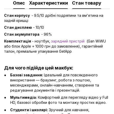
Опис
Характеристики
Стан товару
Стан корпусу
- 9.5/10 дрібні подряпини та вм'ятина на
задній кришці
Стан дисплею
- 10/10
Стан акумулятора
- 96%
Комплектація
- ноутбук,
зарядний пристрій
(Gan WiWU
або блок Apple + 1000 грн до замовлення), гарантійний
талон, преміальне упакування GetApp
Для чого підійде цей макбук:
Базові завдання:
Ідеальний для повсякденного
використання — браузинг, робота з поштою,
месенджерами, онлайн-навчанням, створення та
редагування документів і презентацій.
Мультимедіа:
Комфортний для перегляду відео у Full
HD, базової обробки фото та монтажу простих відео.
Студенти і школярі:
Зручний для навчання,