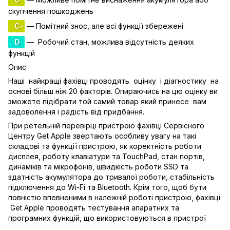
скупчення пошкоджень
C-
— Помітний знос, але всі функції збережені
D
— Робочий стан, можлива відсутність деяких
функцій
Опис
Наші найкращі фахівці проводять оцінку і діагностику на
основі більш ніж 20 факторів. Опираючись на цю оцінку ви
зможете підібрати той самий товар який принесе вам
задоволення і радість від придбання.
При ретельній перевірці пристрою фахівці Сервісного
Центру Get Apple звертають особливу увагу на такі
складові та функції пристрою, як коректність роботи
дисплея, роботу клавіатури та TouchPad, стан портів,
динаміків та мікрофонів, швидкість роботи SSD та
здатність акумулятора до тривалої роботи, стабільність
підключення до Wi-Fi та Bluetooth. Крім того, щоб бути
повністю впевненими в належній роботі пристрою, фахівці
Get Apple проводять тестування апаратних та
програмних функцій, що використовуються в пристрої