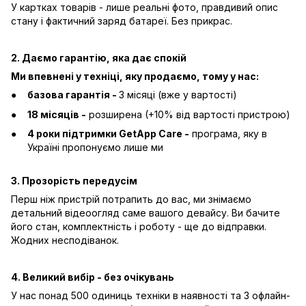
У картках товарів - лише реальні фото, правдивий опис
стану і фактичний заряд батареї. Без прикрас.
2. Даємо гарантію, яка дає спокій
Ми впевнені у техніці, яку продаємо, тому у нас:
базова гарантія -
3 місяці (вже у вартості)
18 місяців -
розширена (+10% від вартості пристрою)
4 роки підтримки GetApp Care -
програма, яку в
Україні пропонуємо лише ми
3. Прозорість передусім
Перш ніж пристрій потрапить до вас, ми знімаємо
детальний відеоогляд саме вашого девайсу. Ви бачите
його стан, комплектність і роботу - ще до відправки.
Жодних несподіванок.
4. Великий вибір - без очікувань
У нас понад 500 одиниць техніки в наявності та 3 офлайн-