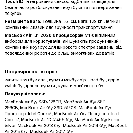
Touch ID:
Інтегрований сенсор відбитків пальців для
безпечного розблокування ноутбука та підтвердження
покупок.
Розміри та вага:
Товщина: 1.61 см. Вага: 1.29 кг. Легкий і
компактний дизайн для зручності транспортування.
MacBook Air 13’’ 2020 з процесором M1
є відмінним
вибором для користувачів, які шукають продуктивний і
компактний ноутбук для широкого спектра завдань, від
повсякденної роботи до більш вимогливих додатків.
Популярні категорії :
купити ноутбук епл
,
купити макбук аїр
,
ipad бу
,
apple
watch бу
,
iphone купити
,
купити макбук про бу
Популярні запити:
MacBook Air б\у SSD: 128GB
,
MacBook Air б\у SSD:
256GB
,
MacBook Air б\у SSD: 512GB
,
MacBook Air б\у
Процесор: Intel Core i5
,
MacBook Air б\у Процесор: Intel
Core i7
,
MacBook Air 13 A1466 б\у
,
MacBook Air б\у Колір:
Silver
,
MacBook Air 2013 б\у
,
MacBook Air 2014 б\у
,
MacBook
Air 2015 б\у
,
MacBook Air 2017 б\у