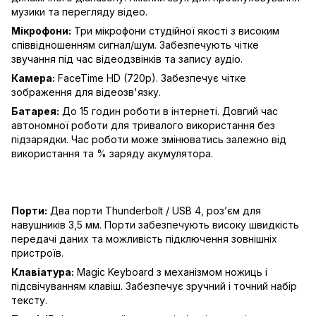
музики та перегляду відео.
Мікрофони:
Три мікрофони студійної якості з високим
співвідношенням сигнал/шум. Забезпечують чітке
звучання під час відеодзвінків та запису аудіо.
Камера:
FaceTime HD (720p). Забезпечує чітке
зображення для відеозв'язку.
Батарея:
До 15 годин роботи в інтернеті. Довгий час
автономної роботи для тривалого використання без
підзарядки. Час роботи може змінюватись залежно від
використання та % заряду акумулятора.
Порти:
Два порти Thunderbolt / USB 4, роз’єм для
навушників 3,5 мм. Порти забезпечують високу швидкість
передачі даних та можливість підключення зовнішніх
пристроїв.
Клавіатура:
Magic Keyboard з механізмом ножиць і
підсвічуванням клавіш. Забезпечує зручний і точний набір
тексту.