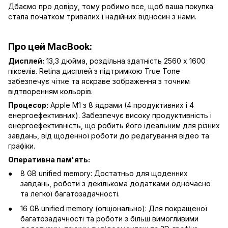
Дбаємо про довіру, тому робимо все, щоб ваша покупка
стала початком тривалих і надійних відносин з нами.
Про цей MacBook:
Дисплей:
13,3 дюйма, роздільна здатність 2560 x 1600
пікселів. Retina дисплей з підтримкою True Tone
забезпечує чітке та яскраве зображення з точним
відтворенням кольорів.
Процесор:
Apple M1 з 8 ядрами (4 продуктивних і 4
енергоефективних). Забезпечує високу продуктивність і
енергоефективність, що робить його ідеальним для різних
завдань, від щоденної роботи до редагування відео та
графіки.
Оперативна пам'ять:
8 GB unified memory: Достатньо для щоденних
завдань, роботи з декількома додатками одночасно
та легкої багатозадачності.
16 GB unified memory (опціонально): Для покращеної
багатозадачності та роботи з більш вимогливими