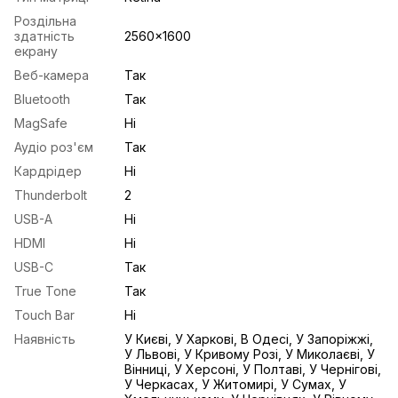
Роздільна
здатність
2560x1600
екрану
Веб-камера
Так
Bluetooth
Так
MagSafe
Ні
Аудіо роз'єм
Так
Кардрідер
Ні
Thunderbolt
2
USB-A
Ні
HDMI
Ні
USB-С
Так
True Tone
Так
Touch Bar
Ні
Наявність
У Києві, У Харкові, В Одесі, У Запоріжжі,
У Львові, У Кривому Розі, У Миколаєві, У
Вінниці, У Херсоні, У Полтаві, У Чернігові,
У Черкасах, У Житомирі, У Сумах, У