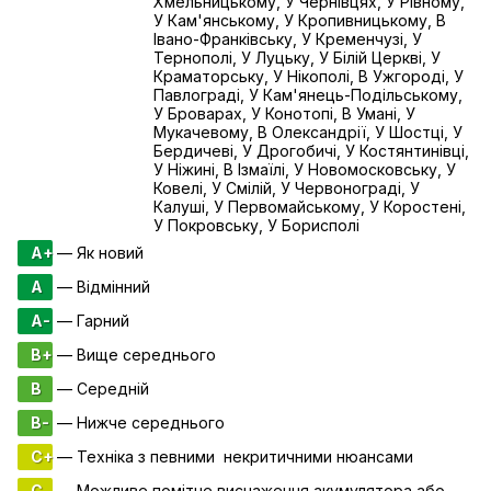
Хмельницькому, У Чернівцях, У Рівному,
У Кам'янському, У Кропивницькому, В
Івано-Франківську, У Кременчузі, У
Тернополі, У Луцьку, У Білій Церкві, У
Краматорську, У Нікополі, В Ужгороді, У
Павлограді, У Кам'янець-Подільському,
У Броварах, У Конотопі, В Умані, У
Мукачевому, В Олександрії, У Шостці, У
Бердичеві, У Дрогобичі, У Костянтинівці,
У Ніжині, В Ізмаїлі, У Новомосковську, У
Ковелі, У Смілій, У Червонограді, У
Калуші, У Первомайському, У Коростені,
У Покровську, У Борисполі
A+
— Як новий
A
— Відмінний
A-
— Гарний
B+
— Вище середнього
B
— Середній
B-
— Нижче середнього
C+
— Техніка з певними некритичними нюансами
C
— Можливе помітне виснаження акумулятора або