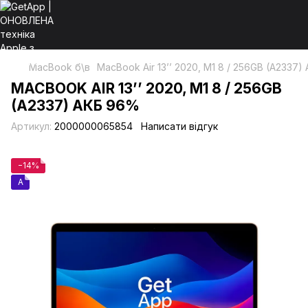
MacBook б\в
MacBook Air 13’’ 2020, М1 8 / 256GB (A2337
MACBOOK AIR 13’’ 2020, М1 8 / 256GB
(A2337) АКБ 96%
Артикул:
2000000065854
Написати відгук
−14%
A