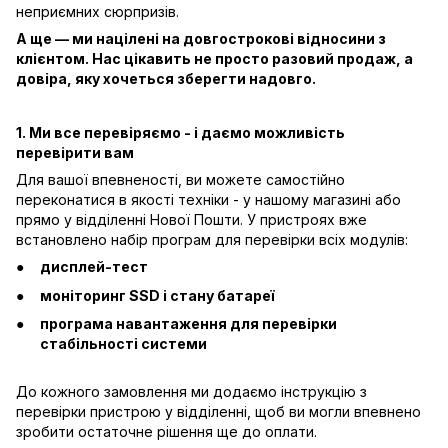
неприємних сюрпризів.
А ще — ми націлені на довгострокові відносини з
клієнтом. Нас цікавить не просто разовий продаж, а
довіра, яку хочеться зберегти надовго.
1. Ми все перевіряємо - і даємо можливість
перевірити вам
Для вашої впевненості, ви можете самостійно
переконатися в якості техніки - у нашому магазині або
прямо у відділенні Нової Пошти. У пристроях вже
встановлено набір програм для перевірки всіх модулів:
дисплей-тест
моніторинг SSD і стану батареї
програма навантаження для перевірки
стабільності системи
До кожного замовлення ми додаємо інструкцію з
перевірки пристрою у відділенні, щоб ви могли впевнено
зробити остаточне рішення ще до оплати.