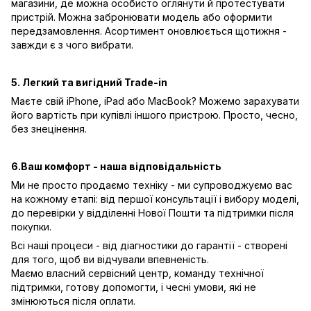
магазини, де можна особисто оглянути й протестувати
пристрій. Можна забронювати модель або оформити
передзамовлення. Асортимент оновлюється щотижня -
завжди є з чого вибрати.
5. Легкий та вигідний Trade-in
Маєте свій iPhone, iPad або MacBook? Можемо зарахувати
його вартість при купівлі іншого пристрою. Просто, чесно,
без знецінення.
6.Ваш комфорт - наша відповідальність
Ми не просто продаємо техніку - ми супроводжуємо вас
на кожному етапі: від першої консультації і вибору моделі,
до перевірки у відділенні Нової Пошти та підтримки після
покупки.
Всі наші процеси - від діагностики до гарантії - створені
для того, щоб ви відчували впевненість.
Маємо власний сервісний центр, команду технічної
підтримки, готову допомогти, і чесні умови, які не
змінюються після оплати.