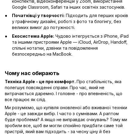
конспектів, відеоконференцій у Zoom, використання
Google Classroom, Safari та інших освітніх застосунків.
Початківці у творчості:
Підходить для перших кроків
у графічному дизайні, роботі з фото та блогінгу, без
великих вимог до потужності.
Екосистема Apple:
Чудово інтегрується з iPhone, iPad
та іншими пристроями Apple — iCloud, AirDrop, Handoff,
спільні нотатки, дзвінки та повідомлення
безпосередньо на MacBook.
Чому нас обирають
Техніка Apple - це про комфорт.
Про стабільність, яка
полегшує повсякденні справи. Про час, який не
витрачається даремно. І головне - про впевненість, що
все працює як слід.
Ми розуміємо, що купівля оновленої або вживаної техніки
Apple - це завжди вибір. І часто з сумнівами. А раптом
буде проблема? А якщо не виправдає очікувань? Тому ми
зробили все, щоб ви могли спокійно придбати саме той
пристрій, який вам підходить - за чесну ціну й без