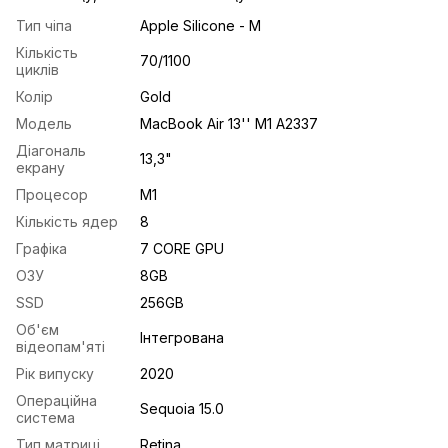
Тип чіпа
Apple Silicone - M
Кількість
70/1100
циклів
Колір
Gold
Модель
MacBook Air 13'' M1 A2337
Діагональ
13,3"
екрану
Процесор
M1
Кількість ядер
8
Графіка
7 CORE GPU
ОЗУ
8GB
SSD
256GB
Об'єм
Інтегрована
відеопам'яті
Рік випуску
2020
Операційна
Sequoia 15.0
система
Тип матриці
Retina