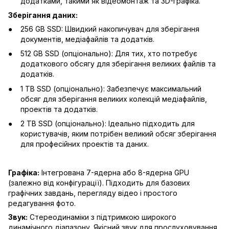
додатками, такими як відеомонтаж та 3D-графіка.
Зберігання даних:
256 GB SSD: Швидкий накопичувач для зберігання
документів, медіафайлів та додатків.
512 GB SSD (опціонально): Для тих, хто потребує
додаткового обсягу для зберігання великих файлів та
додатків.
1 TB SSD (опціонально): Забезпечує максимальний
обсяг для зберігання великих колекцій медіафайлів,
проектів та додатків.
2 TB SSD (опціонально): Ідеально підходить для
користувачів, яким потрібен великий обсяг зберігання
для професійних проектів та даних.
Графіка:
Інтегрована 7-ядерна або 8-ядерна GPU
(залежно від конфігурації). Підходить для базових
графічних завдань, перегляду відео і простого
редагування фото.
Звук:
Стереодинаміки з підтримкою широкого
динамічного діапазону. Якісний звук для прослуховування