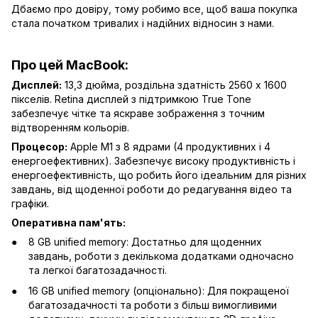
Дбаємо про довіру, тому робимо все, щоб ваша покупка
стала початком тривалих і надійних відносин з нами.
Про цей MacBook:
Дисплей:
13,3 дюйма, роздільна здатність 2560 x 1600
пікселів. Retina дисплей з підтримкою True Tone
забезпечує чітке та яскраве зображення з точним
відтворенням кольорів.
Процесор:
Apple M1 з 8 ядрами (4 продуктивних і 4
енергоефективних). Забезпечує високу продуктивність і
енергоефективність, що робить його ідеальним для різних
завдань, від щоденної роботи до редагування відео та
графіки.
Оперативна пам'ять:
8 GB unified memory: Достатньо для щоденних
завдань, роботи з декількома додатками одночасно
та легкої багатозадачності.
16 GB unified memory (опціонально): Для покращеної
багатозадачності та роботи з більш вимогливими