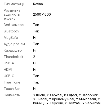
Тип матриці
Retina
Роздільна
здатність
2560x1600
екрану
Веб-камера
Так
Bluetooth
Так
MagSafe
Ні
Аудіо роз'єм
Так
Кардрідер
Ні
Thunderbolt
2
USB-A
Ні
HDMI
Ні
USB-С
Так
True Tone
Так
Touch Bar
Ні
Наявність
У Києві, У Харкові, В Одесі, У Запоріжжі,
У Львові, У Кривому Розі, У Миколаєві, У
Вінниці, У Херсоні, У Полтаві, У Чернігові,