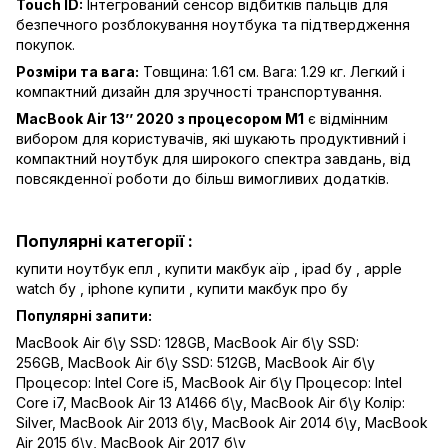
Touch ID:
Інтегрований сенсор відбитків пальців для
безпечного розблокування ноутбука та підтвердження
покупок.
Розміри та вага:
Товщина: 1.61 см. Вага: 1.29 кг. Легкий і
компактний дизайн для зручності транспортування.
MacBook Air 13’’ 2020 з процесором M1
є відмінним
вибором для користувачів, які шукають продуктивний і
компактний ноутбук для широкого спектра завдань, від
повсякденної роботи до більш вимогливих додатків.
Популярні категорії :
купити ноутбук епл
,
купити макбук аїр
,
ipad бу
,
apple
watch бу
,
iphone купити
,
купити макбук про бу
Популярні запити:
MacBook Air б\у SSD: 128GB
,
MacBook Air б\у SSD:
256GB
,
MacBook Air б\у SSD: 512GB
,
MacBook Air б\у
Процесор: Intel Core i5
,
MacBook Air б\у Процесор: Intel
Core i7
,
MacBook Air 13 A1466 б\у
,
MacBook Air б\у Колір:
Silver
,
MacBook Air 2013 б\у
,
MacBook Air 2014 б\у
,
MacBook
Air 2015 б\у
,
MacBook Air 2017 б\у