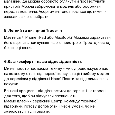
магазини, де можна особисто оглянути й протестувати
пристрій. Можна забронювати модель або оформити
передзамовлення. Асортимент оновлюється щотижня -
завжди є з чого вибрати.
5. Легкий та вигідний Trade-in
Маєте свій iPhone, iPad або MacBook? Можемо зарахувати
його вартість при купівлі іншого пристрою. Просто, чесно,
без знецінення.
6.Ваш комфорт - наша відповідальність
Ми не просто продаємо техніку - ми супроводжуємо вас
на кожному етапі: від першої консультації і вибору моделі,
до перевірки у відділенні Нової Пошти та підтримки після
покупки.
Всі наші процеси - від діагностики до гарантії - створені
для того, щоб ви відчували впевненість.
Маємо власний сервісний центр, команду технічної
підтримки, готову допомогти, і чесні умови, які не
змінюються після оплати.