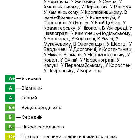
У Черкасах, У Житомирі, У Сумах, У
Хмельницькому, У Чернівцях, У Рівному,
У Кам'янському, У Кропивницькому, В
Івано-Франківську, У Кременчузі, У
Тернополі, У Луцьку, У Білій Церкві, У
Краматорську, У Нікополі, В Ужгороді, У
Павлограді, У Кам'янець-Подільському,
У Броварах, У Конотопі, В Умані, У
Мукачевому, В Олександрії, У Шостці, У
Бердичеві, У Дрогобичі, У Костянтинівці,
У Ніжині, В Ізмаїлі, У Новомосковську, У
Ковелі, У Смілій, У Червонограді, У
Калуші, У Первомайському, У Коростені,
У Покровську, У Борисполі
A+
— Як новий
A
— Відмінний
A-
— Гарний
B+
— Вище середнього
B
— Середній
B-
— Нижче середнього
C+
— Техніка з певними некритичними нюансами