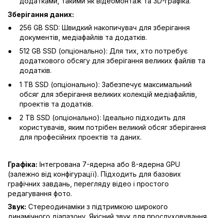
додатками, такими як відеомонтаж та 3D-графіка.
Зберігання даних:
256 GB SSD: Швидкий накопичувач для зберігання
документів, медіафайлів та додатків.
512 GB SSD (опціонально): Для тих, хто потребує
додаткового обсягу для зберігання великих файлів та
додатків.
1 TB SSD (опціонально): Забезпечує максимальний
обсяг для зберігання великих колекцій медіафайлів,
проектів та додатків.
2 TB SSD (опціонально): Ідеально підходить для
користувачів, яким потрібен великий обсяг зберігання
для професійних проектів та даних.
Графіка:
Інтегрована 7-ядерна або 8-ядерна GPU
(залежно від конфігурації). Підходить для базових
графічних завдань, перегляду відео і простого
редагування фото.
Звук:
Стереодинаміки з підтримкою широкого
динамічного діапазону. Якісний звук для прослуховування