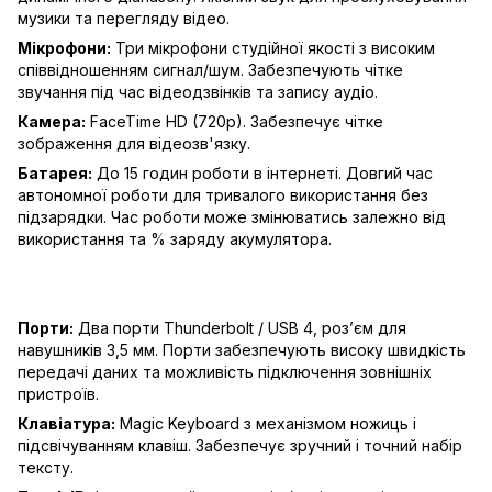
музики та перегляду відео.
Мікрофони:
Три мікрофони студійної якості з високим
співвідношенням сигнал/шум. Забезпечують чітке
звучання під час відеодзвінків та запису аудіо.
Камера:
FaceTime HD (720p). Забезпечує чітке
зображення для відеозв'язку.
Батарея:
До 15 годин роботи в інтернеті. Довгий час
автономної роботи для тривалого використання без
підзарядки. Час роботи може змінюватись залежно від
використання та % заряду акумулятора.
Порти:
Два порти Thunderbolt / USB 4, роз’єм для
навушників 3,5 мм. Порти забезпечують високу швидкість
передачі даних та можливість підключення зовнішніх
пристроїв.
Клавіатура:
Magic Keyboard з механізмом ножиць і
підсвічуванням клавіш. Забезпечує зручний і точний набір
тексту.