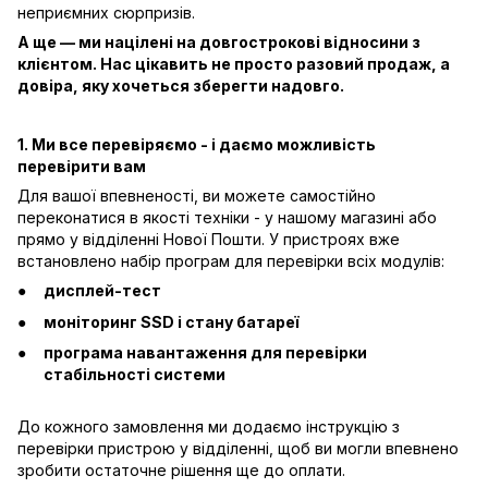
неприємних сюрпризів.
А ще — ми націлені на довгострокові відносини з
клієнтом. Нас цікавить не просто разовий продаж, а
довіра, яку хочеться зберегти надовго.
1. Ми все перевіряємо - і даємо можливість
перевірити вам
Для вашої впевненості, ви можете самостійно
переконатися в якості техніки - у нашому магазині або
прямо у відділенні Нової Пошти. У пристроях вже
встановлено набір програм для перевірки всіх модулів:
дисплей-тест
моніторинг SSD і стану батареї
програма навантаження для перевірки
стабільності системи
До кожного замовлення ми додаємо інструкцію з
перевірки пристрою у відділенні, щоб ви могли впевнено
зробити остаточне рішення ще до оплати.