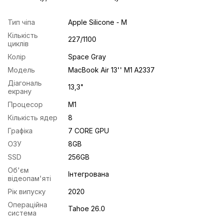
Тип чіпа
Apple Silicone - M
Кількість
227/1100
циклів
Колір
Space Gray
Модель
MacBook Air 13'' M1 A2337
Діагональ
13,3"
екрану
Процесор
M1
Кількість ядер
8
Графіка
7 CORE GPU
ОЗУ
8GB
SSD
256GB
Об'єм
Інтегрована
відеопам'яті
Рік випуску
2020
Операційна
Tahoe 26.0
система