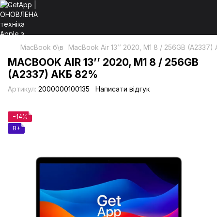
MacBook б\в
MacBook Air 13’’ 2020, М1 8 / 256GB (A2337
MACBOOK AIR 13’’ 2020, М1 8 / 256GB
(A2337) АКБ 82%
Артикул:
2000000100135
Написати відгук
−14%
B+