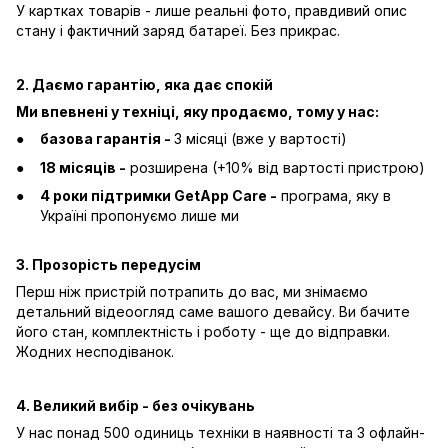
У картках товарів - лише реальні фото, правдивий опис
стану і фактичний заряд батареї. Без прикрас.
2. Даємо гарантію, яка дає спокій
Ми впевнені у техніці, яку продаємо, тому у нас:
базова гарантія -
3 місяці (вже у вартості)
18 місяців -
розширена (+10% від вартості пристрою)
4 роки підтримки GetApp Care -
програма, яку в
Україні пропонуємо лише ми
3. Прозорість передусім
Перш ніж пристрій потрапить до вас, ми знімаємо
детальний відеоогляд саме вашого девайсу. Ви бачите
його стан, комплектність і роботу - ще до відправки.
Жодних несподіванок.
4. Великий вибір - без очікувань
У нас понад 500 одиниць техніки в наявності та 3 офлайн-