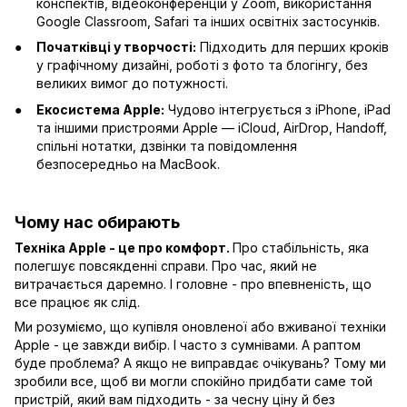
конспектів, відеоконференцій у Zoom, використання
Google Classroom, Safari та інших освітніх застосунків.
Початківці у творчості:
Підходить для перших кроків
у графічному дизайні, роботі з фото та блогінгу, без
великих вимог до потужності.
Екосистема Apple:
Чудово інтегрується з iPhone, iPad
та іншими пристроями Apple — iCloud, AirDrop, Handoff,
спільні нотатки, дзвінки та повідомлення
безпосередньо на MacBook.
Чому нас обирають
Техніка Apple - це про комфорт.
Про стабільність, яка
полегшує повсякденні справи. Про час, який не
витрачається даремно. І головне - про впевненість, що
все працює як слід.
Ми розуміємо, що купівля оновленої або вживаної техніки
Apple - це завжди вибір. І часто з сумнівами. А раптом
буде проблема? А якщо не виправдає очікувань? Тому ми
зробили все, щоб ви могли спокійно придбати саме той
пристрій, який вам підходить - за чесну ціну й без