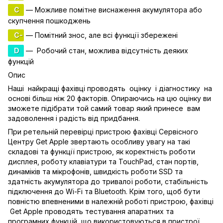
C
— Можливе помітне виснаження акумулятора або
скупчення пошкоджень
C-
— Помітний знос, але всі функції збережені
D
— Робочий стан, можлива відсутність деяких
функцій
Опис
Наші найкращі фахівці проводять оцінку і діагностику на
основі більш ніж 20 факторів. Опираючись на цю оцінку ви
зможете підібрати той самий товар який принесе вам
задоволення і радість від придбання.
При ретельній перевірці пристрою фахівці Сервісного
Центру Get Apple звертають особливу увагу на такі
складові та функції пристрою, як коректність роботи
дисплея, роботу клавіатури та TouchPad, стан портів,
динаміків та мікрофонів, швидкість роботи SSD та
здатність акумулятора до тривалої роботи, стабільність
підключення до Wi-Fi та Bluetooth. Крім того, щоб бути
повністю впевненими в належній роботі пристрою, фахівці
Get Apple проводять тестування апаратних та
програмних функцій, що використовуються в пристрої