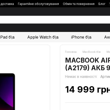
і доставка
Гарантійне обслуговування
Обмін та повернення
Блог
iPad б\в
Apple Watch б\в
iPhone б\в
Ак
Головна
MacBook б\в
Ma
MACBOOK AIR 1
(A2179) АКБ 
Немає в наявності
Арти
14 999 гр