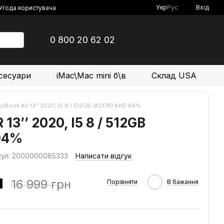
Укр
Рус
Вхід
Угода користувача
0 800 20 62 02
сесуари
iMac\Mac mini б\в
Склад USA
cBook Air 13’’ 2020, і5 8 / 512GB (A2179) АКБ 94%
3’’ 2020, І5 8 / 512GB
94%
кул: 2000000085333
Написати відгук
н
16 999 грн
Порівняти
В бажання