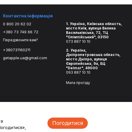
Контактна інформація
0 800 20 62 02
1. Україна, Київська область,
місто Київ, вулиця Велика
+380 73 749 66 72
Васильківська, 72, ТЦ
"Олімпійський", 03150
Передзвонити вам?
073 887 10 10
+380731160211
2. Україна,
Дніпропетровська область,
getapple.ua@gmail.com
місто Дніпро, вулиця
Європейська, 9а, БЦ
"Delmar", 49000
093 887 10 10
Мапа проїзду
та
Погодитися
Погодитися»,