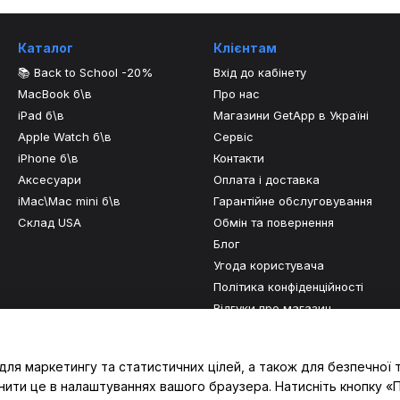
Каталог
Клієнтам
📚 Back to School -20%
Вхід до кабінету
MacBook б\в
Про нас
iPad б\в
Магазини GetApp в Україні
Apple Watch б\в
Сервіс
iPhone б\в
Контакти
Аксесуари
Оплата і доставка
iMac\Mac mini б\в
Гарантійне обслуговування
Склад USA
Обмін та повернення
Блог
Угода користувача
Політика конфіденційності
Відгуки про магазин
Ми в соцмережах
для маркетингу та статистичних цілей, а також для безпечної 
нити це в налаштуваннях вашого браузера. Натисніть кнопку «