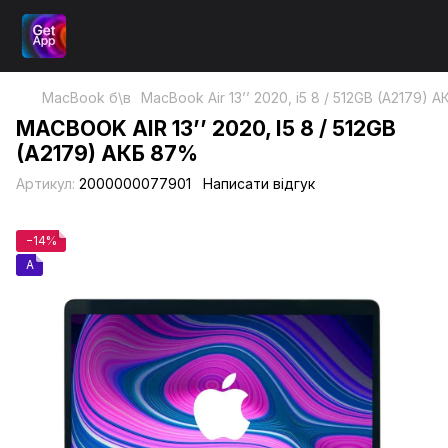
MacBook б\в
MacBook Air 13’’ 2020, i5 8 / 512GB (A2179) 
MACBOOK AIR 13’’ 2020, I5 8 / 512GB
(A2179) АКБ 87%
Артикул:
2000000077901
Написати відгук
−14%
A