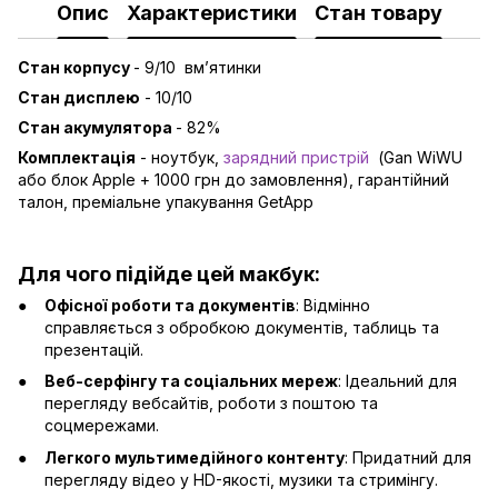
Опис
Характеристики
Стан товару
Стан корпусу
- 9/10 вмʼятинки
Стан дисплею
- 10/10
Стан акумулятора
- 82%
Комплектація
- ноутбук,
зарядний пристрій
(Gan WiWU
або блок Apple + 1000 грн до замовлення), гарантійний
талон, преміальне упакування GetApp
Для чого підійде цей макбук:
Офісної роботи та документів
: Відмінно
справляється з обробкою документів, таблиць та
презентацій.
Веб-серфінгу та соціальних мереж
: Ідеальний для
перегляду вебсайтів, роботи з поштою та
соцмережами.
Легкого мультимедійного контенту
: Придатний для
перегляду відео у HD-якості, музики та стримінгу.