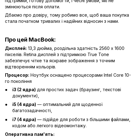
підтримки, готову допомогти, і чесні умови, які не
змінюються після оплати.
Дбаємо про довіру, тому робимо все, щоб ваша покупка
стала початком тривалих і надійних відносин з нами.
Про цей MacBook:
Дисплей:
13,3 дюйма, роздільна здатність 2560 x 1600
пікселів. Retina дисплей з підтримкою True Tone
забезпечує чітке та яскраве зображення з точним
відтворенням кольорів.
Процесор:
Ноутбук оснащено процесорами Intel Core 10-
го покоління
i3 (2 ядра)
для простих задач (браузинг, текстові
документи),
i5 (4 ядра)
— оптимальний для щоденної
багатозадачності,
i7 (4 ядра)
— підійде для роботи з більшими файлами,
кодом або легкого відеомонтажу.
Оперативна пам'ять: