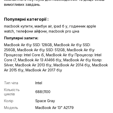
вимогливих завдань.
Популярні категорії :
macbook купити,
макбук air
,
ipad б у,
годинник apple
watch
,
телефони айфони,
macbook pro ціна
Популярні запити:
MacBook Air б\у SSD: 128GB
,
MacBook Air б\у SSD:
256GB
,
MacBook Air б\у SSD: 512GB
,
MacBook Air б\у
Процесор: Intel Core i5
,
MacBook Air б\у Процесор: Intel
Core i7
,
MacBook Air 13 A1466 б\у
,
MacBook Air б\у Колір:
Silver
,
MacBook Air 2013 б\у
,
MacBook Air 2014 б\у
,
MacBook
Air 2015 б\у
,
MacBook Air 2017 б\у
Тип чіпа
Intel
Кількість
688\1100
циклів
Колір
Space Gray
Модель
MacBook Air 13" A2179