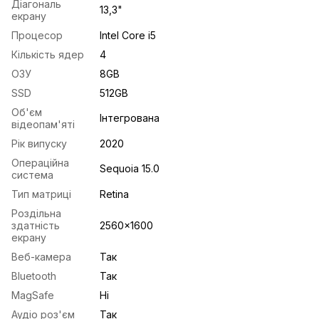
Діагональ
13,3"
екрану
Процесор
Intel Core i5
Кількість ядер
4
ОЗУ
8GB
SSD
512GB
Об'єм
Інтегрована
відеопам'яті
Рік випуску
2020
Операційна
Sequoia 15.0
система
Тип матриці
Retina
Роздільна
здатність
2560x1600
екрану
Веб-камера
Так
Bluetooth
Так
MagSafe
Ні
Аудіо роз'єм
Так