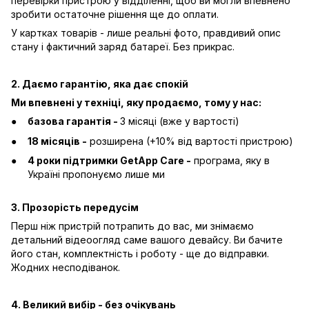
перевірки пристрою у відділенні, щоб ви могли впевнено
зробити остаточне рішення ще до оплати.
У картках товарів - лише реальні фото, правдивий опис
стану і фактичний заряд батареї. Без прикрас.
2. Даємо гарантію, яка дає спокій
Ми впевнені у техніці, яку продаємо, тому у нас:
базова гарантія -
3 місяці (вже у вартості)
18 місяців -
розширена (+10% від вартості пристрою)
4 роки підтримки GetApp Care -
програма, яку в
Україні пропонуємо лише ми
3. Прозорість передусім
Перш ніж пристрій потрапить до вас, ми знімаємо
детальний відеоогляд саме вашого девайсу. Ви бачите
його стан, комплектність і роботу - ще до відправки.
Жодних несподіванок.
4. Великий вибір - без очікувань