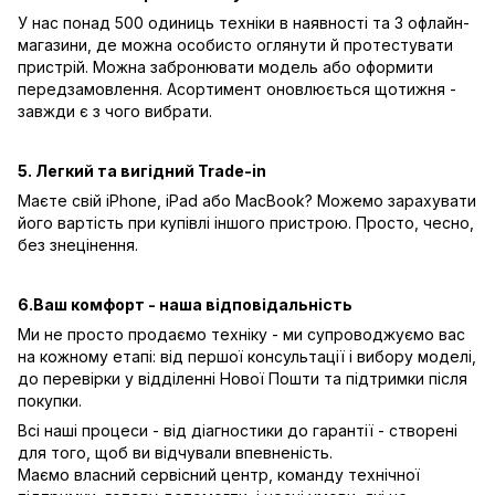
У нас понад 500 одиниць техніки в наявності та 3 офлайн-
магазини, де можна особисто оглянути й протестувати
пристрій. Можна забронювати модель або оформити
передзамовлення. Асортимент оновлюється щотижня -
завжди є з чого вибрати.
5. Легкий та вигідний Trade-in
Маєте свій iPhone, iPad або MacBook? Можемо зарахувати
його вартість при купівлі іншого пристрою. Просто, чесно,
без знецінення.
6.Ваш комфорт - наша відповідальність
Ми не просто продаємо техніку - ми супроводжуємо вас
на кожному етапі: від першої консультації і вибору моделі,
до перевірки у відділенні Нової Пошти та підтримки після
покупки.
Всі наші процеси - від діагностики до гарантії - створені
для того, щоб ви відчували впевненість.
Маємо власний сервісний центр, команду технічної