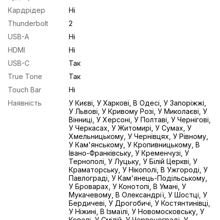
Кардрідер
Ні
Thunderbolt
2
USB-A
Ні
HDMI
Ні
USB-С
Так
True Tone
Так
Touch Bar
Ні
Наявність
У Києві, У Харкові, В Одесі, У Запоріжжі,
У Львові, У Кривому Розі, У Миколаєві, У
Вінниці, У Херсоні, У Полтаві, У Чернігові,
У Черкасах, У Житомирі, У Сумах, У
Хмельницькому, У Чернівцях, У Рівному,
У Кам'янському, У Кропивницькому, В
Івано-Франківську, У Кременчузі, У
Тернополі, У Луцьку, У Білій Церкві, У
Краматорську, У Нікополі, В Ужгороді, У
Павлограді, У Кам'янець-Подільському,
У Броварах, У Конотопі, В Умані, У
Мукачевому, В Олександрії, У Шостці, У
Бердичеві, У Дрогобичі, У Костянтинівці,
У Ніжині, В Ізмаїлі, У Новомосковську, У
Ковелі, У Смілій, У Червонограді, У