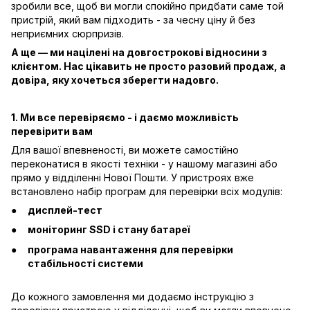
зробили все, щоб ви могли спокійно придбати саме той
пристрій, який вам підходить - за чесну ціну й без
неприємних сюрпризів.
А ще — ми націлені на довгострокові відносини з
клієнтом. Нас цікавить не просто разовий продаж, а
довіра, яку хочеться зберегти надовго.
1. Ми все перевіряємо - і даємо можливість
перевірити вам
Для вашої впевненості, ви можете самостійно
переконатися в якості техніки - у нашому магазині або
прямо у відділенні Нової Пошти. У пристроях вже
встановлено набір програм для перевірки всіх модулів:
дисплей-тест
моніторинг SSD і стану батареї
програма навантаження для перевірки
стабільності системи
До кожного замовлення ми додаємо інструкцію з