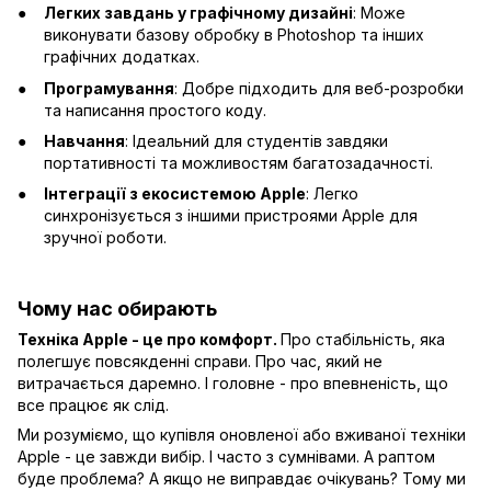
Легких завдань у графічному дизайні
: Може
виконувати базову обробку в Photoshop та інших
графічних додатках.
Програмування
: Добре підходить для веб-розробки
та написання простого коду.
Навчання
: Ідеальний для студентів завдяки
портативності та можливостям багатозадачності.
Інтеграції з екосистемою Apple
: Легко
синхронізується з іншими пристроями Apple для
зручної роботи.
Чому нас обирають
Техніка Apple - це про комфорт.
Про стабільність, яка
полегшує повсякденні справи. Про час, який не
витрачається даремно. І головне - про впевненість, що
все працює як слід.
Ми розуміємо, що купівля оновленої або вживаної техніки
Apple - це завжди вибір. І часто з сумнівами. А раптом
буде проблема? А якщо не виправдає очікувань? Тому ми