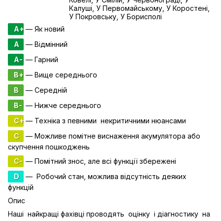
Калуші, У Первомайському, У Коростені,
У Покровську, У Борисполі
A+
— Як новий
A
— Відмінний
A-
— Гарний
B+
— Вище середнього
B
— Середній
B-
— Нижче середнього
C+
— Техніка з певними некритичними нюансами
C
— Можливе помітне виснаження акумулятора або
скупчення пошкоджень
C-
— Помітний знос, але всі функції збережені
D
— Робочий стан, можлива відсутність деяких
функцій
Опис
Наші найкращі фахівці проводять оцінку і діагностику на