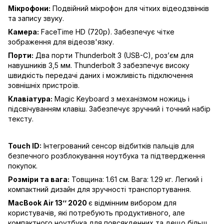
Мікрофони:
Подвійний мікрофон для чітких відеодзвінків
та запису звуку.
Камера:
FaceTime HD (720p). Забезпечує чітке
зображення для відеозв'язку.
Порти:
Два порти Thunderbolt 3 (USB-C), роз’єм для
навушників 3,5 мм. Thunderbolt 3 забезпечує високу
швидкість передачі даних і можливість підключення
зовнішніх пристроїв.
Клавіатура:
Magic Keyboard з механізмом ножиць і
підсвічуванням клавіш. Забезпечує зручний і точний набір
тексту.
Touch ID:
Інтегрований сенсор відбитків пальців для
безпечного розблокування ноутбука та підтвердження
покупок.
Розміри та вага:
Товщина: 1.61 см. Вага: 1.29 кг. Легкий і
компактний дизайн для зручності транспортування.
MacBook Air 13’’ 2020
є відмінним вибором для
користувачів, які потребують продуктивного, але
компактного ноутбука для повсякденних та дещо більш