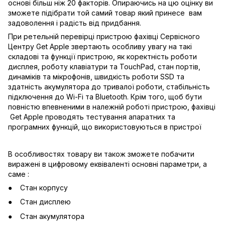
основі більш ніж 20 факторів. Опираючись на цю оцінку ви
зможете підібрати той самий товар який принесе вам
задоволення і радість від придбання.
При ретельній перевірці пристрою фахівці Сервісного
Центру Get Apple звертають особливу увагу на такі
складові та функції пристрою, як коректність роботи
дисплея, роботу клавіатури та TouchPad, стан портів,
динаміків та мікрофонів, швидкість роботи SSD та
здатність акумулятора до тривалої роботи, стабільність
підключення до Wi-Fi та Bluetooth. Крім того, щоб бути
повністю впевненими в належній роботі пристрою, фахівці
Get Apple проводять тестування апаратних та
програмних функцій, що використовуються в пристрої
В особливостях товару ви також зможете побачити
виражені в цифровому еквіваленті основні параметри, а
саме :
Стан корпусу
Стан дисплею
Стан акумулятора