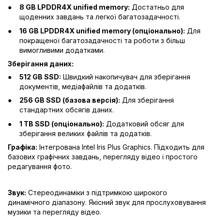
8 GB LPDDR4X unified memory:
Достатньо для
щоденних завдань та легкої багатозадачності.
16 GB LPDDR4X unified memory (опціонально):
Для
покращеної багатозадачності та роботи з більш
вимогливими додатками.
Зберігання даних:
512 GB SSD:
Швидкий накопичувач для зберігання
документів, медіафайлів та додатків.
256 GB SSD (базова версія):
Для зберігання
стандартних обсягів даних.
1 TB SSD (опціонально):
Додатковий обсяг для
зберігання великих файлів та додатків.
Графіка:
Інтегрована Intel Iris Plus Graphics. Підходить для
базових графічних завдань, перегляду відео і простого
редагування фото.
Звук:
Стереодинаміки з підтримкою широкого
динамічного діапазону. Якісний звук для прослуховування
музики та перегляду відео.