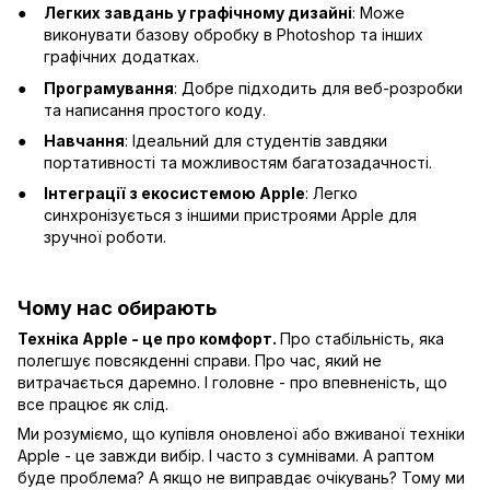
Легких завдань у графічному дизайні
: Може
виконувати базову обробку в Photoshop та інших
графічних додатках.
Програмування
: Добре підходить для веб-розробки
та написання простого коду.
Навчання
: Ідеальний для студентів завдяки
портативності та можливостям багатозадачності.
Інтеграції з екосистемою Apple
: Легко
синхронізується з іншими пристроями Apple для
зручної роботи.
Чому нас обирають
Техніка Apple - це про комфорт.
Про стабільність, яка
полегшує повсякденні справи. Про час, який не
витрачається даремно. І головне - про впевненість, що
все працює як слід.
Ми розуміємо, що купівля оновленої або вживаної техніки
Apple - це завжди вибір. І часто з сумнівами. А раптом
буде проблема? А якщо не виправдає очікувань? Тому ми