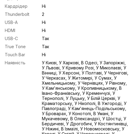
Кардрідер
Ні
Thunderbolt
2
USB-A
Ні
HDMI
Ні
USB-С
Так
True Tone
Так
Touch Bar
Ні
Наявність
У Києві, У Харкові, В Одесі, У Запоріжжі,
У Львові, У Кривому Розі, У Миколаєві, У
Вінниці, У Херсоні, У Полтаві, У Чернігові,
У Черкасах, У Житомирі, У Сумах, У
Хмельницькому, У Чернівцях, У Рівному,
У Кам'янському, У Кропивницькому, В
Івано-Франківську, У Кременчузі, У
Тернополі, У Луцьку, У Білій Церкві, У
Краматорську, У Нікополі, В Ужгороді, У
Павлограді, У Кам'янець-Подільському,
У Броварах, У Конотопі, В Умані, У
Мукачевому, В Олександрії, У Шостці, У
Бердичеві, У Дрогобичі, У Костянтинівці,
У Ніжині, В Ізмаїлі, У Новомосковську, У
Ковелі, У Смілій, У Червонограді, У