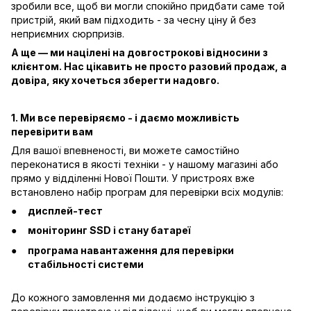
зробили все, щоб ви могли спокійно придбати саме той
пристрій, який вам підходить - за чесну ціну й без
неприємних сюрпризів.
А ще — ми націлені на довгострокові відносини з
клієнтом. Нас цікавить не просто разовий продаж, а
довіра, яку хочеться зберегти надовго.
1. Ми все перевіряємо - і даємо можливість
перевірити вам
Для вашої впевненості, ви можете самостійно
переконатися в якості техніки - у нашому магазині або
прямо у відділенні Нової Пошти. У пристроях вже
встановлено набір програм для перевірки всіх модулів:
дисплей-тест
моніторинг SSD і стану батареї
програма навантаження для перевірки
стабільності системи
До кожного замовлення ми додаємо інструкцію з