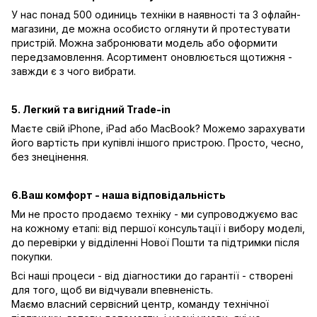
У нас понад 500 одиниць техніки в наявності та 3 офлайн-
магазини, де можна особисто оглянути й протестувати
пристрій. Можна забронювати модель або оформити
передзамовлення. Асортимент оновлюється щотижня -
завжди є з чого вибрати.
5. Легкий та вигідний Trade-in
Маєте свій iPhone, iPad або MacBook? Можемо зарахувати
його вартість при купівлі іншого пристрою. Просто, чесно,
без знецінення.
6.Ваш комфорт - наша відповідальність
Ми не просто продаємо техніку - ми супроводжуємо вас
на кожному етапі: від першої консультації і вибору моделі,
до перевірки у відділенні Нової Пошти та підтримки після
покупки.
Всі наші процеси - від діагностики до гарантії - створені
для того, щоб ви відчували впевненість.
Маємо власний сервісний центр, команду технічної