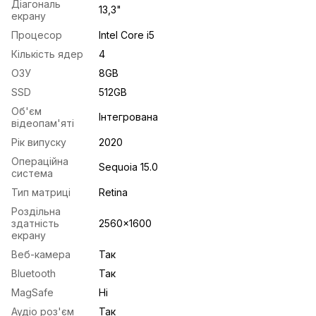
Діагональ
13,3"
екрану
Процесор
Intel Core i5
Кількість ядер
4
ОЗУ
8GB
SSD
512GB
Об'єм
Інтегрована
відеопам'яті
Рік випуску
2020
Операційна
Sequoia 15.0
система
Тип матриці
Retina
Роздільна
здатність
2560x1600
екрану
Веб-камера
Так
Bluetooth
Так
MagSafe
Ні
Аудіо роз'єм
Так