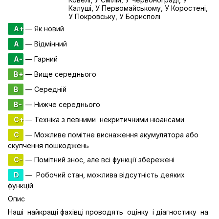
Калуші, У Первомайському, У Коростені,
У Покровську, У Борисполі
A+
— Як новий
A
— Відмінний
A-
— Гарний
B+
— Вище середнього
B
— Середній
B-
— Нижче середнього
C+
— Техніка з певними некритичними нюансами
C
— Можливе помітне виснаження акумулятора або
скупчення пошкоджень
C-
— Помітний знос, але всі функції збережені
D
— Робочий стан, можлива відсутність деяких
функцій
Опис
Наші найкращі фахівці проводять оцінку і діагностику на