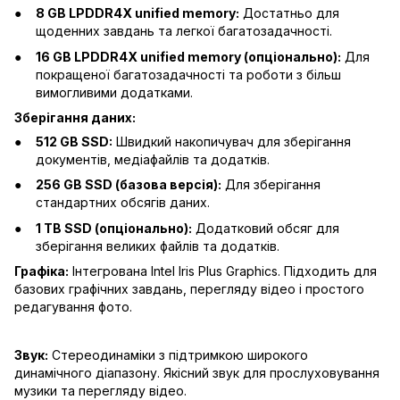
8 GB LPDDR4X unified memory:
Достатньо для
щоденних завдань та легкої багатозадачності.
16 GB LPDDR4X unified memory (опціонально):
Для
покращеної багатозадачності та роботи з більш
вимогливими додатками.
Зберігання даних:
512 GB SSD:
Швидкий накопичувач для зберігання
документів, медіафайлів та додатків.
256 GB SSD (базова версія):
Для зберігання
стандартних обсягів даних.
1 TB SSD (опціонально):
Додатковий обсяг для
зберігання великих файлів та додатків.
Графіка:
Інтегрована Intel Iris Plus Graphics. Підходить для
базових графічних завдань, перегляду відео і простого
редагування фото.
Звук:
Стереодинаміки з підтримкою широкого
динамічного діапазону. Якісний звук для прослуховування
музики та перегляду відео.