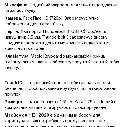
Мікрофони:
Подвійний мікрофон для чітких відеодзвінків
та запису звуку.
Камера:
FaceTime HD (720p). Забезпечує чітке
зображення для відеозв'язку.
Порти:
Два порти Thunderbolt 3 (USB-C), роз’єм для
навушників 3,5 мм. Thunderbolt 3 забезпечує високу
швидкість передачі даних і можливість підключення
зовнішніх пристроїв.
Клавіатура:
Magic Keyboard з механізмом ножиць і
підсвічуванням клавіш. Забезпечує зручний і точний набір
тексту.
Touch ID:
Інтегрований сенсор відбитків пальців для
безпечного розблокування ноутбука та підтвердження
покупок.
Розміри та вага:
Товщина: 1.61 см. Вага: 1.29 кг. Легкий і
компактний дизайн для зручності транспортування.
MacBook Air 13’’ 2020
є відмінним вибором для
користувачів, які потребують продуктивного, але
компактного ноутбука для повсякденних та дещо більш