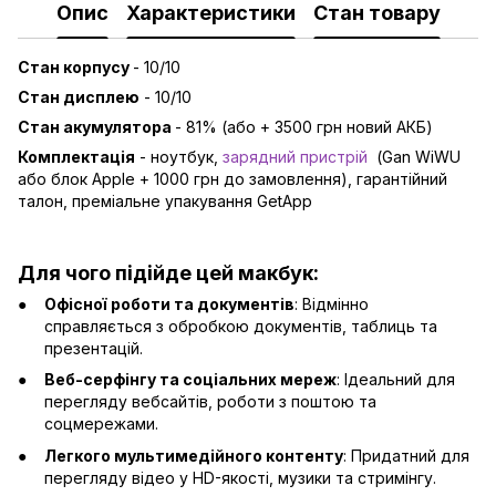
Опис
Характеристики
Стан товару
Стан корпусу
- 10/10
Стан дисплею
- 10/10
Стан акумулятора
- 81% (або + 3500 грн новий АКБ)
Комплектація
- ноутбук,
зарядний пристрій
(Gan WiWU
або блок Apple + 1000 грн до замовлення), гарантійний
талон, преміальне упакування GetApp
Для чого підійде цей макбук:
Офісної роботи та документів
: Відмінно
справляється з обробкою документів, таблиць та
презентацій.
Веб-серфінгу та соціальних мереж
: Ідеальний для
перегляду вебсайтів, роботи з поштою та
соцмережами.
Легкого мультимедійного контенту
: Придатний для
перегляду відео у HD-якості, музики та стримінгу.