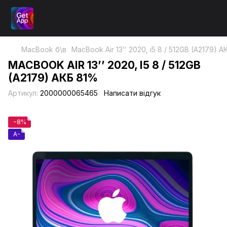
MacBook б\в
MacBook Air 13’’ 2020, i5 8 / 512GB (A2179) 
MACBOOK AIR 13’’ 2020, I5 8 / 512GB
(A2179) АКБ 81%
Артикул:
2000000065465
Написати відгук
−8%
A-