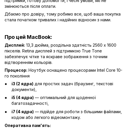
підтримки, готову допомогти, і чесні умови, які не
змінюються після оплати.
Дбаємо про довіру, тому робимо все, щоб ваша покупка
стала початком тривалих і надійних відносин з нами.
Про цей MacBook:
Дисплей:
13,3 дюйма, роздільна здатність 2560 x 1600
пікселів. Retina дисплей з підтримкою True Tone
забезпечує чітке та яскраве зображення з точним
відтворенням кольорів.
Процесор:
Ноутбук оснащено процесорами Intel Core 10-
го покоління
i3 (2 ядра)
для простих задач (браузинг, текстові
документи),
i5 (4 ядра)
— оптимальний для щоденної
багатозадачності,
i7 (4 ядра)
— підійде для роботи з більшими файлами,
кодом або легкого відеомонтажу.
Оперативна пам'ять: