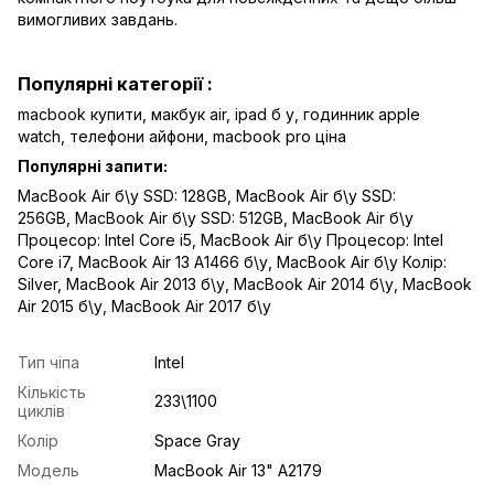
вимогливих завдань.
Популярні категорії :
macbook купити,
макбук air
,
ipad б у,
годинник apple
watch
,
телефони айфони,
macbook pro ціна
Популярні запити:
MacBook Air б\у SSD: 128GB
,
MacBook Air б\у SSD:
256GB
,
MacBook Air б\у SSD: 512GB
,
MacBook Air б\у
Процесор: Intel Core i5
,
MacBook Air б\у Процесор: Intel
Core i7
,
MacBook Air 13 A1466 б\у
,
MacBook Air б\у Колір:
Silver
,
MacBook Air 2013 б\у
,
MacBook Air 2014 б\у
,
MacBook
Air 2015 б\у
,
MacBook Air 2017 б\у
Тип чіпа
Intel
Кількість
233\1100
циклів
Колір
Space Gray
Модель
MacBook Air 13" A2179