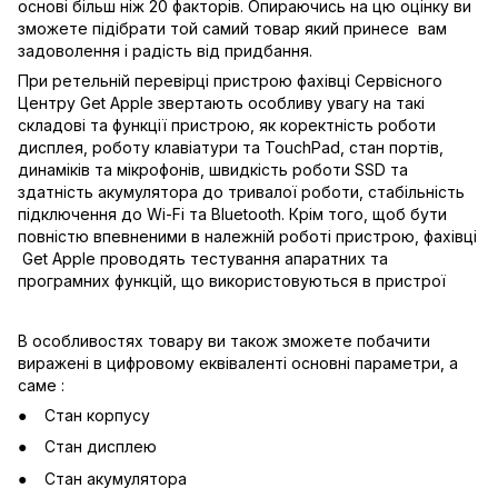
основі більш ніж 20 факторів. Опираючись на цю оцінку ви
зможете підібрати той самий товар який принесе вам
задоволення і радість від придбання.
При ретельній перевірці пристрою фахівці Сервісного
Центру Get Apple звертають особливу увагу на такі
складові та функції пристрою, як коректність роботи
дисплея, роботу клавіатури та TouchPad, стан портів,
динаміків та мікрофонів, швидкість роботи SSD та
здатність акумулятора до тривалої роботи, стабільність
підключення до Wi-Fi та Bluetooth. Крім того, щоб бути
повністю впевненими в належній роботі пристрою, фахівці
Get Apple проводять тестування апаратних та
програмних функцій, що використовуються в пристрої
В особливостях товару ви також зможете побачити
виражені в цифровому еквіваленті основні параметри, а
саме :
Стан корпусу
Стан дисплею
Стан акумулятора