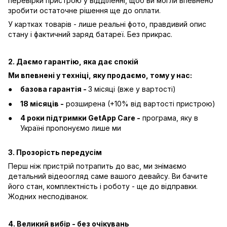
перевірки пристрою у відділенні, щоб ви могли впевнено
зробити остаточне рішення ще до оплати.
У картках товарів - лише реальні фото, правдивий опис
стану і фактичний заряд батареї. Без прикрас.
2. Даємо гарантію, яка дає спокій
Ми впевнені у техніці, яку продаємо, тому у нас:
базова гарантія -
3 місяці (вже у вартості)
18 місяців -
розширена (+10% від вартості пристрою)
4 роки підтримки GetApp Care -
програма, яку в
Україні пропонуємо лише ми
3. Прозорість передусім
Перш ніж пристрій потрапить до вас, ми знімаємо
детальний відеоогляд саме вашого девайсу. Ви бачите
його стан, комплектність і роботу - ще до відправки.
Жодних несподіванок.
4. Великий вибір - без очікувань