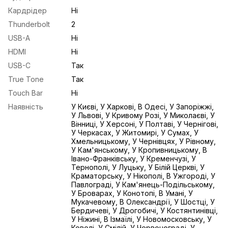
Кардрідер
Ні
Thunderbolt
2
USB-A
Ні
HDMI
Ні
USB-С
Так
True Tone
Так
Touch Bar
Ні
Наявність
У Києві, У Харкові, В Одесі, У Запоріжжі,
У Львові, У Кривому Розі, У Миколаєві, У
Вінниці, У Херсоні, У Полтаві, У Чернігові,
У Черкасах, У Житомирі, У Сумах, У
Хмельницькому, У Чернівцях, У Рівному,
У Кам'янському, У Кропивницькому, В
Івано-Франківську, У Кременчузі, У
Тернополі, У Луцьку, У Білій Церкві, У
Краматорську, У Нікополі, В Ужгороді, У
Павлограді, У Кам'янець-Подільському,
У Броварах, У Конотопі, В Умані, У
Мукачевому, В Олександрії, У Шостці, У
Бердичеві, У Дрогобичі, У Костянтинівці,
У Ніжині, В Ізмаїлі, У Новомосковську, У
Ковелі, У Смілій, У Червонограді, У