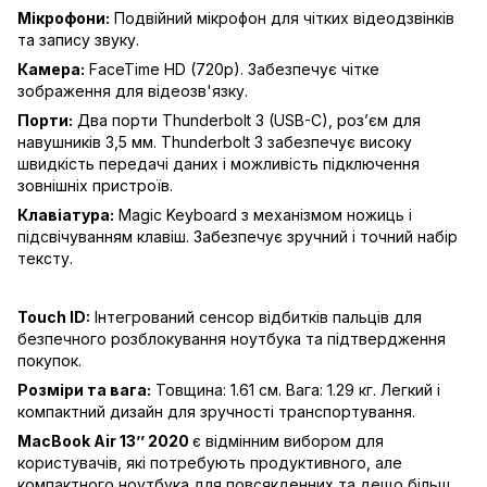
Мікрофони:
Подвійний мікрофон для чітких відеодзвінків
та запису звуку.
Камера:
FaceTime HD (720p). Забезпечує чітке
зображення для відеозв'язку.
Порти:
Два порти Thunderbolt 3 (USB-C), роз’єм для
навушників 3,5 мм. Thunderbolt 3 забезпечує високу
швидкість передачі даних і можливість підключення
зовнішніх пристроїв.
Клавіатура:
Magic Keyboard з механізмом ножиць і
підсвічуванням клавіш. Забезпечує зручний і точний набір
тексту.
Touch ID:
Інтегрований сенсор відбитків пальців для
безпечного розблокування ноутбука та підтвердження
покупок.
Розміри та вага:
Товщина: 1.61 см. Вага: 1.29 кг. Легкий і
компактний дизайн для зручності транспортування.
MacBook Air 13’’ 2020
є відмінним вибором для
користувачів, які потребують продуктивного, але
компактного ноутбука для повсякденних та дещо більш