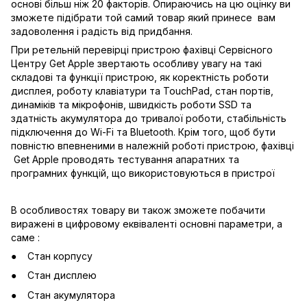
основі більш ніж 20 факторів. Опираючись на цю оцінку ви
зможете підібрати той самий товар який принесе вам
задоволення і радість від придбання.
При ретельній перевірці пристрою фахівці Сервісного
Центру Get Apple звертають особливу увагу на такі
складові та функції пристрою, як коректність роботи
дисплея, роботу клавіатури та TouchPad, стан портів,
динаміків та мікрофонів, швидкість роботи SSD та
здатність акумулятора до тривалої роботи, стабільність
підключення до Wi-Fi та Bluetooth. Крім того, щоб бути
повністю впевненими в належній роботі пристрою, фахівці
Get Apple проводять тестування апаратних та
програмних функцій, що використовуються в пристрої
В особливостях товару ви також зможете побачити
виражені в цифровому еквіваленті основні параметри, а
саме :
Стан корпусу
Стан дисплею
Стан акумулятора