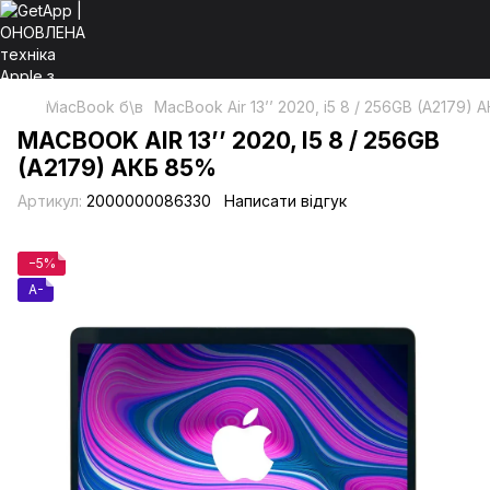
MacBook б\в
MacBook Air 13’’ 2020, i5 8 / 256GB (A2179)
MACBOOK AIR 13’’ 2020, I5 8 / 256GB
(A2179) АКБ 85%
Артикул:
2000000086330
Написати відгук
−5%
A-