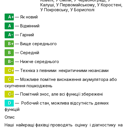
Калуші, У Первомайському, У Коростені,
У Покровську, У Борисполі
A+
— Як новий
A
— Відмінний
A-
— Гарний
B+
— Вище середнього
B
— Середній
B-
— Нижче середнього
C+
— Техніка з певними некритичними нюансами
C
— Можливе помітне виснаження акумулятора або
скупчення пошкоджень
C-
— Помітний знос, але всі функції збережені
D
— Робочий стан, можлива відсутність деяких
функцій
Опис
Наші найкращі фахівці проводять оцінку і діагностику на