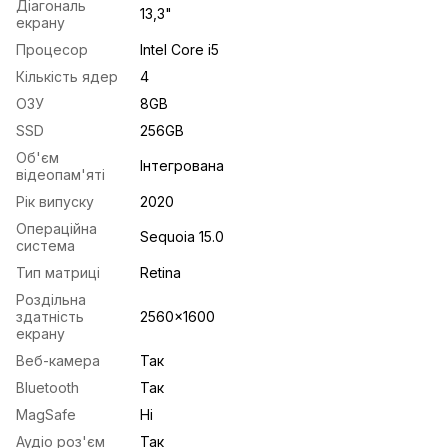
Діагональ
13,3"
екрану
Процесор
Intel Core i5
Кількість ядер
4
ОЗУ
8GB
SSD
256GB
Об'єм
Інтегрована
відеопам'яті
Рік випуску
2020
Операційна
Sequoia 15.0
система
Тип матриці
Retina
Роздільна
здатність
2560x1600
екрану
Веб-камера
Так
Bluetooth
Так
MagSafe
Ні
Аудіо роз'єм
Так