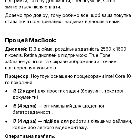
підтримки, готову допомогти, і чесні умови, які не
змінюються після оплати.
Дбаємо про довіру, тому робимо все, щоб ваша покупка
стала початком тривалих і надійних відносин з нами.
Про цей MacBook:
Дисплей:
13,3 дюйма, роздільна здатність 2560 x 1600
пікселів. Retina дисплей з підтримкою True Tone
забезпечує чітке та яскраве зображення з точним
відтворенням кольорів.
Процесор:
Ноутбук оснащено процесорами Intel Core 10-
го покоління
i3 (2 ядра)
для простих задач (браузинг, текстові
документи),
i5 (4 ядра)
— оптимальний для щоденної
багатозадачності,
i7 (4 ядра)
— підійде для роботи з більшими файлами,
кодом або легкого відеомонтажу.
Оперативна пам'ять: