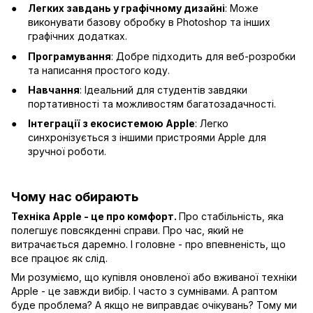
Легких завдань у графічному дизайні
: Може
виконувати базову обробку в Photoshop та інших
графічних додатках.
Програмування
: Добре підходить для веб-розробки
та написання простого коду.
Навчання
: Ідеальний для студентів завдяки
портативності та можливостям багатозадачності.
Інтеграції з екосистемою Apple
: Легко
синхронізується з іншими пристроями Apple для
зручної роботи.
Чому нас обирають
Техніка Apple - це про комфорт.
Про стабільність, яка
полегшує повсякденні справи. Про час, який не
витрачається даремно. І головне - про впевненість, що
все працює як слід.
Ми розуміємо, що купівля оновленої або вживаної техніки
Apple - це завжди вибір. І часто з сумнівами. А раптом
буде проблема? А якщо не виправдає очікувань? Тому ми