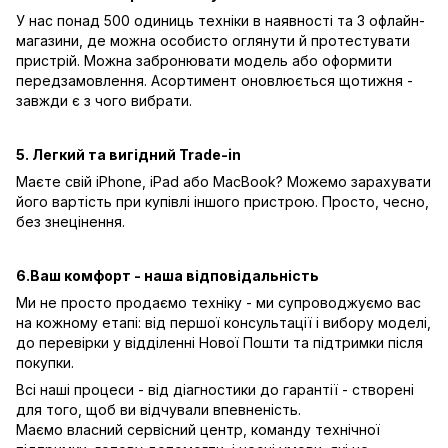
У нас понад 500 одиниць техніки в наявності та 3 офлайн-
магазини, де можна особисто оглянути й протестувати
пристрій. Можна забронювати модель або оформити
передзамовлення. Асортимент оновлюється щотижня -
завжди є з чого вибрати.
5. Легкий та вигідний Trade-in
Маєте свій iPhone, iPad або MacBook? Можемо зарахувати
його вартість при купівлі іншого пристрою. Просто, чесно,
без знецінення.
6.Ваш комфорт - наша відповідальність
Ми не просто продаємо техніку - ми супроводжуємо вас
на кожному етапі: від першої консультації і вибору моделі,
до перевірки у відділенні Нової Пошти та підтримки після
покупки.
Всі наші процеси - від діагностики до гарантії - створені
для того, щоб ви відчували впевненість.
Маємо власний сервісний центр, команду технічної