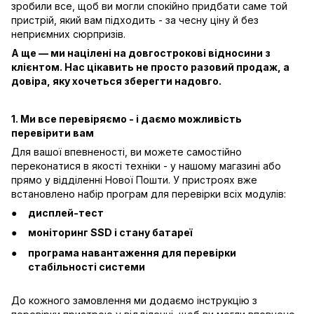
зробили все, щоб ви могли спокійно придбати саме той
пристрій, який вам підходить - за чесну ціну й без
неприємних сюрпризів.
А ще — ми націлені на довгострокові відносини з
клієнтом. Нас цікавить не просто разовий продаж, а
довіра, яку хочеться зберегти надовго.
1. Ми все перевіряємо - і даємо можливість
перевірити вам
Для вашої впевненості, ви можете самостійно
переконатися в якості техніки - у нашому магазині або
прямо у відділенні Нової Пошти. У пристроях вже
встановлено набір програм для перевірки всіх модулів:
дисплей-тест
моніторинг SSD і стану батареї
програма навантаження для перевірки
стабільності системи
До кожного замовлення ми додаємо інструкцію з