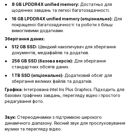
8 GB LPDDR4X unified memory:
Достатньо для
щоденних завдань та легкої багатозадачності.
16 GB LPDDR4X unified memory (опціонально):
Для
покращеної багатозадачності та роботи з більш
вимогливими додатками.
Зберігання даних:
512 GB SSD:
Швидкий накопичувач для зберігання
документів, медіафайлів та додатків.
256 GB SSD (базова версія):
Для зберігання
стандартних обсягів даних.
1 TB SSD (опціонально):
Додатковий обсяг для
зберігання великих файлів та додатків.
Графіка:
Інтегрована Intel Iris Plus Graphics. Підходить для
базових графічних завдань, перегляду відео і простого
редагування фото.
Звук:
Стереодинаміки з підтримкою широкого
динамічного діапазону. Якісний звук для прослуховування
музики та перегляду відео.