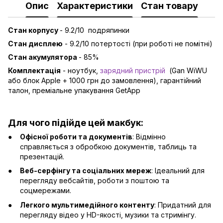
Опис
Характеристики
Стан товару
Стан корпусу
- 9.2/10 подряпинки
Стан дисплею
- 9.2/10 потертості (при роботі не помітні)
Стан акумулятора
- 85%
Комплектація
- ноутбук,
зарядний пристрій
(Gan WiWU
або блок Apple + 1000 грн до замовлення), гарантійний
талон, преміальне упакування GetApp
Для чого підійде цей макбук:
Офісної роботи та документів
: Відмінно
справляється з обробкою документів, таблиць та
презентацій.
Веб-серфінгу та соціальних мереж
: Ідеальний для
перегляду вебсайтів, роботи з поштою та
соцмережами.
Легкого мультимедійного контенту
: Придатний для
перегляду відео у HD-якості, музики та стримінгу.