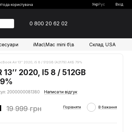
Укр
Рус
Вхід
Угода користувача
0 800 20 62 02
сесуари
iMac\Mac mini б\в
Склад USA
cBook Air 13’’ 2020, i5 8 / 512GB (A2179) АКБ 79%
3’’ 2020, I5 8 / 512GB
79%
кул: 2000000081380
Написати відгук
н
19 999 грн
Порівняти
В бажання