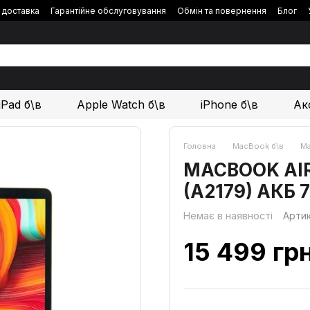
і доставка
Гарантійне обслуговування
Обмін та повернення
Блог
iPad б\в
Apple Watch б\в
iPhone б\в
Ак
Головна
MacBook б\в
Ma
MACBOOK AIR 1
(A2179) АКБ 
Немає в наявності
Арти
15 499 гр