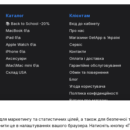
Каталог
Клієнтам
📚 Back to School -20%
Вхід до кабінету
MacBook б\в
Про нас
iPad б\в
Магазини GetApp в Україні
Apple Watch б\в
Сервіс
iPhone б\в
Контакти
Аксесуари
Оплата і доставка
iMac\Mac mini б\в
Гарантійне обслуговування
Склад USA
Обмін та повернення
Блог
Угода користувача
Політика конфіденційності
Відгуки про магазин
Ми в соцмережах
для маркетингу та статистичних цілей, а також для безпечної 
нити це в налаштуваннях вашого браузера. Натисніть кнопку «