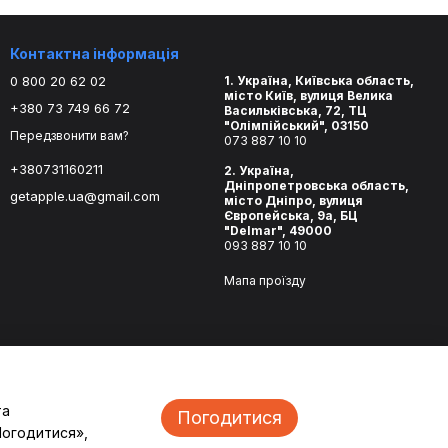
Контактна інформація
0 800 20 62 02
1. Україна, Київська область,
місто Київ, вулиця Велика
+380 73 749 66 72
Васильківська, 72, ТЦ
"Олімпійський", 03150
Передзвонити вам?
073 887 10 10
+380731160211
2. Україна,
Дніпропетровська область,
getapple.ua@gmail.com
місто Дніпро, вулиця
Європейська, 9а, БЦ
"Delmar", 49000
093 887 10 10
Мапа проїзду
та
Погодитися
Погодитися»,