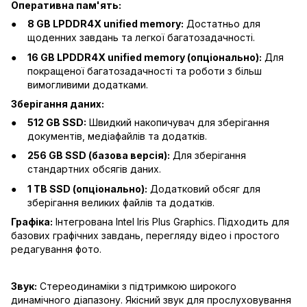
Оперативна пам'ять:
8 GB LPDDR4X unified memory:
Достатньо для
щоденних завдань та легкої багатозадачності.
16 GB LPDDR4X unified memory (опціонально):
Для
покращеної багатозадачності та роботи з більш
вимогливими додатками.
Зберігання даних:
512 GB SSD:
Швидкий накопичувач для зберігання
документів, медіафайлів та додатків.
256 GB SSD (базова версія):
Для зберігання
стандартних обсягів даних.
1 TB SSD (опціонально):
Додатковий обсяг для
зберігання великих файлів та додатків.
Графіка:
Інтегрована Intel Iris Plus Graphics. Підходить для
базових графічних завдань, перегляду відео і простого
редагування фото.
Звук:
Стереодинаміки з підтримкою широкого
динамічного діапазону. Якісний звук для прослуховування