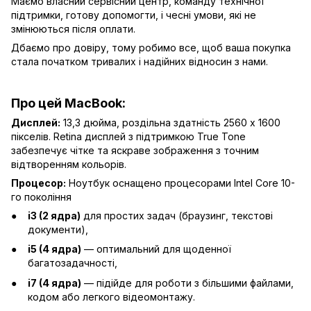
Маємо власний сервісний центр, команду технічної
підтримки, готову допомогти, і чесні умови, які не
змінюються після оплати.
Дбаємо про довіру, тому робимо все, щоб ваша покупка
стала початком тривалих і надійних відносин з нами.
Про цей MacBook:
Дисплей:
13,3 дюйма, роздільна здатність 2560 x 1600
пікселів. Retina дисплей з підтримкою True Tone
забезпечує чітке та яскраве зображення з точним
відтворенням кольорів.
Процесор:
Ноутбук оснащено процесорами Intel Core 10-
го покоління
i3 (2 ядра)
для простих задач (браузинг, текстові
документи),
i5 (4 ядра)
— оптимальний для щоденної
багатозадачності,
i7 (4 ядра)
— підійде для роботи з більшими файлами,
кодом або легкого відеомонтажу.