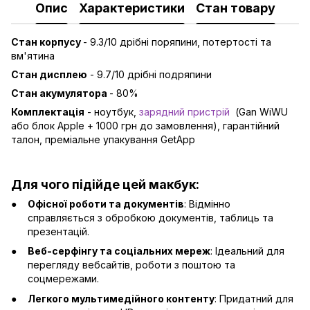
Опис
Характеристики
Стан товару
Стан корпусу
- 9.3/10 дрібні поряпини, потертості та
вм'ятина
Стан дисплею
- 9.7/10 дрібні подряпини
Стан акумулятора
- 80%
Комплектація
- ноутбук,
зарядний пристрій
(Gan WiWU
або блок Apple + 1000 грн до замовлення), гарантійний
талон, преміальне упакування GetApp
Для чого підійде цей макбук:
Офісної роботи та документів
: Відмінно
справляється з обробкою документів, таблиць та
презентацій.
Веб-серфінгу та соціальних мереж
: Ідеальний для
перегляду вебсайтів, роботи з поштою та
соцмережами.
Легкого мультимедійного контенту
: Придатний для