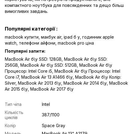
компактного ноутбука для повсякденних та дещо більш
вимогливих завдань.
Популярні категорії :
macbook купити,
макбук air
,
ipad б у,
годинник apple
watch
,
телефони айфони,
macbook pro ціна
Популярні запити:
MacBook Air б\у SSD: 128GB
,
MacBook Air б\у SSD:
256GB
,
MacBook Air б\у SSD: 512GB
,
MacBook Air б\у
Процесор: Intel Core i5
,
MacBook Air б\у Процесор: Intel
Core i7
,
MacBook Air 13 A1466 б\у
,
MacBook Air б\у Колір:
Silver
,
MacBook Air 2013 б\у
,
MacBook Air 2014 б\у
,
MacBook
Air 2015 б\у
,
MacBook Air 2017 б\у
Тип чіпа
Intel
Кількість
387/1100
циклів
Колір
Space Gray
Модель
MacBook Air 13" A2179