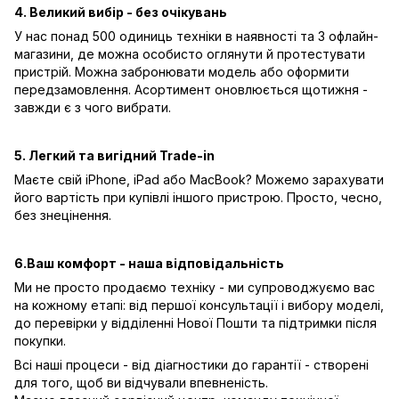
4. Великий вибір - без очікувань
У нас понад 500 одиниць техніки в наявності та 3 офлайн-
магазини, де можна особисто оглянути й протестувати
пристрій. Можна забронювати модель або оформити
передзамовлення. Асортимент оновлюється щотижня -
завжди є з чого вибрати.
5. Легкий та вигідний Trade-in
Маєте свій iPhone, iPad або MacBook? Можемо зарахувати
його вартість при купівлі іншого пристрою. Просто, чесно,
без знецінення.
6.Ваш комфорт - наша відповідальність
Ми не просто продаємо техніку - ми супроводжуємо вас
на кожному етапі: від першої консультації і вибору моделі,
до перевірки у відділенні Нової Пошти та підтримки після
покупки.
Всі наші процеси - від діагностики до гарантії - створені
для того, щоб ви відчували впевненість.