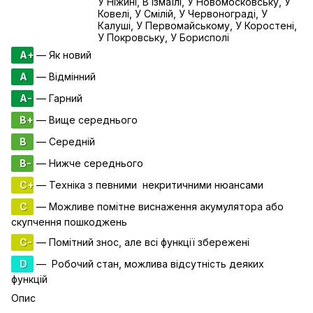
У Ніжині, В Ізмаїлі, У Новомосковську, У
Ковелі, У Смілій, У Червонограді, У
Калуші, У Первомайському, У Коростені,
У Покровську, У Борисполі
A+
— Як новий
A
— Відмінний
A-
— Гарний
B+
— Вище середнього
B
— Середній
B-
— Нижче середнього
C+
— Техніка з певними некритичними нюансами
C
— Можливе помітне виснаження акумулятора або
скупчення пошкоджень
C-
— Помітний знос, але всі функції збережені
D
— Робочий стан, можлива відсутність деяких
функцій
Опис