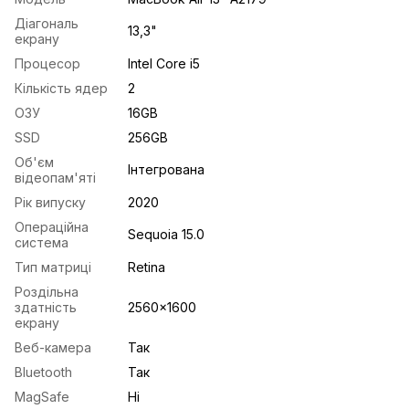
Діагональ
13,3"
екрану
Процесор
Intel Core i5
Кількість ядер
2
ОЗУ
16GB
SSD
256GB
Об'єм
Інтегрована
відеопам'яті
Рік випуску
2020
Операційна
Sequoia 15.0
система
Тип матриці
Retina
Роздільна
здатність
2560x1600
екрану
Веб-камера
Так
Bluetooth
Так
MagSafe
Ні