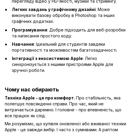
перегляду відео у HD-якості, музики та стримінгу.
Легких завдань у графічному дизайні
: Може
виконувати базову обробку в Photoshop та інших
графічних додатках.
Програмування
: Добре підходить для веб-розробки
та написання простого коду.
Навчання
: Ідеальний для студентів завдяки
портативності та можливостям багатозадачності.
Інтеграції з екосистемою Apple
: Легко
синхронізується з іншими пристроями Apple для
зручної роботи.
Чому нас обирають
Техніка Apple - це про комфорт.
Про стабільність, яка
полегшує повсякденні справи. Про час, який не
витрачається даремно. І головне - про впевненість, що
все працює як слід.
Ми розуміємо, що купівля оновленої або вживаної техніки
Apple - це завжди вибір. І часто з сумнівами. А раптом