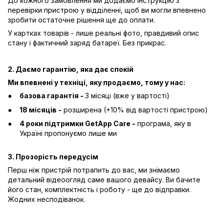
До кожного замовлення ми додаємо інструкцію з
перевірки пристрою у відділенні, щоб ви могли впевнено
зробити остаточне рішення ще до оплати.
У картках товарів - лише реальні фото, правдивий опис
стану і фактичний заряд батареї. Без прикрас.
2. Даємо гарантію, яка дає спокій
Ми впевнені у техніці, яку продаємо, тому у нас:
базова гарантія -
3 місяці (вже у вартості)
18 місяців -
розширена (+10% від вартості пристрою)
4 роки підтримки GetApp Care -
програма, яку в
Україні пропонуємо лише ми
3. Прозорість передусім
Перш ніж пристрій потрапить до вас, ми знімаємо
детальний відеоогляд саме вашого девайсу. Ви бачите
його стан, комплектність і роботу - ще до відправки.
Жодних несподіванок.