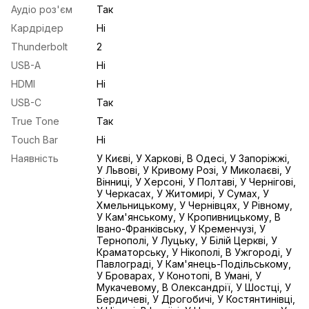
Аудіо роз'єм
Так
Кардрідер
Ні
Thunderbolt
2
USB-A
Ні
HDMI
Ні
USB-С
Так
True Tone
Так
Touch Bar
Ні
Наявність
У Києві, У Харкові, В Одесі, У Запоріжжі,
У Львові, У Кривому Розі, У Миколаєві, У
Вінниці, У Херсоні, У Полтаві, У Чернігові,
У Черкасах, У Житомирі, У Сумах, У
Хмельницькому, У Чернівцях, У Рівному,
У Кам'янському, У Кропивницькому, В
Івано-Франківську, У Кременчузі, У
Тернополі, У Луцьку, У Білій Церкві, У
Краматорську, У Нікополі, В Ужгороді, У
Павлограді, У Кам'янець-Подільському,
У Броварах, У Конотопі, В Умані, У
Мукачевому, В Олександрії, У Шостці, У
Бердичеві, У Дрогобичі, У Костянтинівці,