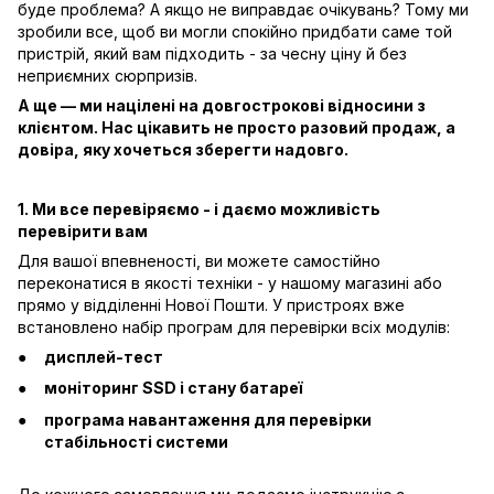
буде проблема? А якщо не виправдає очікувань? Тому ми
зробили все, щоб ви могли спокійно придбати саме той
пристрій, який вам підходить - за чесну ціну й без
неприємних сюрпризів.
А ще — ми націлені на довгострокові відносини з
клієнтом. Нас цікавить не просто разовий продаж, а
довіра, яку хочеться зберегти надовго.
1. Ми все перевіряємо - і даємо можливість
перевірити вам
Для вашої впевненості, ви можете самостійно
переконатися в якості техніки - у нашому магазині або
прямо у відділенні Нової Пошти. У пристроях вже
встановлено набір програм для перевірки всіх модулів:
дисплей-тест
моніторинг SSD і стану батареї
програма навантаження для перевірки
стабільності системи