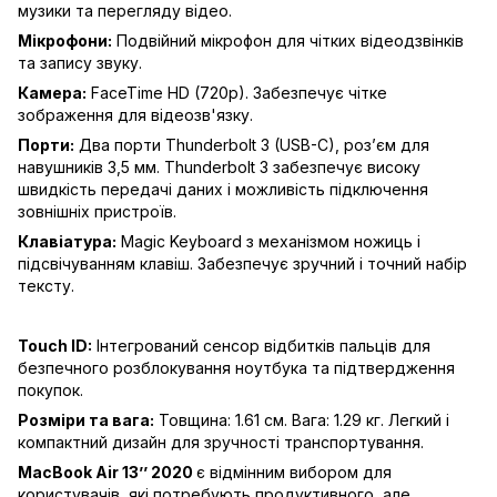
музики та перегляду відео.
Мікрофони:
Подвійний мікрофон для чітких відеодзвінків
та запису звуку.
Камера:
FaceTime HD (720p). Забезпечує чітке
зображення для відеозв'язку.
Порти:
Два порти Thunderbolt 3 (USB-C), роз’єм для
навушників 3,5 мм. Thunderbolt 3 забезпечує високу
швидкість передачі даних і можливість підключення
зовнішніх пристроїв.
Клавіатура:
Magic Keyboard з механізмом ножиць і
підсвічуванням клавіш. Забезпечує зручний і точний набір
тексту.
Touch ID:
Інтегрований сенсор відбитків пальців для
безпечного розблокування ноутбука та підтвердження
покупок.
Розміри та вага:
Товщина: 1.61 см. Вага: 1.29 кг. Легкий і
компактний дизайн для зручності транспортування.
MacBook Air 13’’ 2020
є відмінним вибором для
користувачів, які потребують продуктивного, але