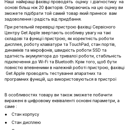
Наші найкращі фахівці проводять оцінку і діагностику на
основі більш ніж 20 факторів. Опираючись на цю оцінку ви
зможете підібрати той самий товар який принесе вам
задоволення і радість від придбання.
При ретельній перевірці пристрою фахівці Сервісного
Центру Get Apple звертають особливу увагу на такі
складові та функції пристрою, як коректність роботи
дисплея, роботу клавіатури та TouchPad, стан портів,
динаміків та мікрофонів, швидкість роботи SSD та
здатність акумулятора до тривалої роботи, стабільність
підключення до Wi-Fi та Bluetooth. Крім того, щоб бути
повністю впевненими в належній роботі пристрою, фахівці
Get Apple проводять тестування апаратних та
програмних функцій, що використовуються в пристрої
В особливостях товару ви також зможете побачити
виражені в цифровому еквіваленті основні параметри, а
саме :
Стан корпусу
Стан дисплею