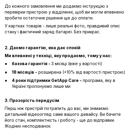
До кожного замовлення ми додаємо інструкцію з
перевірки пристрою у відділенні, щоб ви могли впевнено
зробити остаточне рішення ще до оплати.
У картках товарів - лише реальні фото, правдивий опис
стану і фактичний заряд батареї. Без прикрас.
2. Даємо гарантію, яка дає спокій
Ми впевнені у техніці, яку продаємо, тому у нас:
базова гарантія -
3 місяці (вже у вартості)
18 місяців -
розширена (+10% від вартості пристрою)
4 роки підтримки GetApp Care -
програма, яку в
Україні пропонуємо лише ми
3. Прозорість передусім
Перш ніж пристрій потрапить до вас, ми знімаємо
детальний відеоогляд саме вашого девайсу. Ви бачите
його стан, комплектність і роботу - ще до відправки.
Жодних несподіванок.