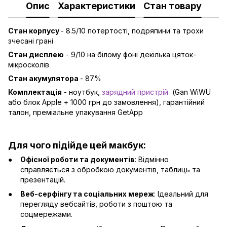
Опис
Характеристики
Стан товару
Стан корпусу
- 8.5/10 потертості, подряпини та трохи
зчесані грані
Стан дисплею
- 9/10 на білому фоні декілька цяток-
мікросколів
Стан акумулятора
- 87%
Комплектація
- ноутбук,
зарядний пристрій
(Gan WiWU
або блок Apple + 1000 грн до замовлення), гарантійний
талон, преміальне упакування GetApp
Для чого підійде цей макбук:
Офісної роботи та документів
: Відмінно
справляється з обробкою документів, таблиць та
презентацій.
Веб-серфінгу та соціальних мереж
: Ідеальний для
перегляду вебсайтів, роботи з поштою та
соцмережами.