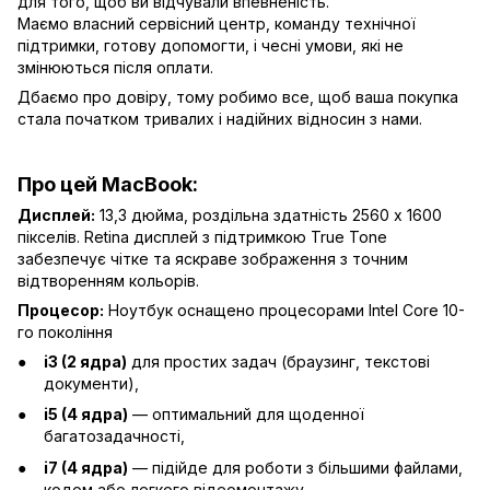
для того, щоб ви відчували впевненість.
Маємо власний сервісний центр, команду технічної
підтримки, готову допомогти, і чесні умови, які не
змінюються після оплати.
Дбаємо про довіру, тому робимо все, щоб ваша покупка
стала початком тривалих і надійних відносин з нами.
Про цей MacBook:
Дисплей:
13,3 дюйма, роздільна здатність 2560 x 1600
пікселів. Retina дисплей з підтримкою True Tone
забезпечує чітке та яскраве зображення з точним
відтворенням кольорів.
Процесор:
Ноутбук оснащено процесорами Intel Core 10-
го покоління
i3 (2 ядра)
для простих задач (браузинг, текстові
документи),
i5 (4 ядра)
— оптимальний для щоденної
багатозадачності,
i7 (4 ядра)
— підійде для роботи з більшими файлами,
кодом або легкого відеомонтажу.