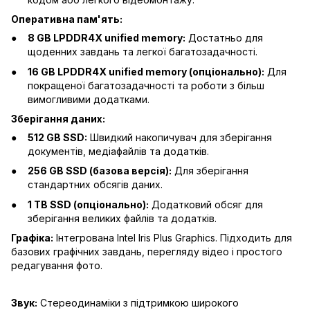
Оперативна пам'ять:
8 GB LPDDR4X unified memory:
Достатньо для
щоденних завдань та легкої багатозадачності.
16 GB LPDDR4X unified memory (опціонально):
Для
покращеної багатозадачності та роботи з більш
вимогливими додатками.
Зберігання даних:
512 GB SSD:
Швидкий накопичувач для зберігання
документів, медіафайлів та додатків.
256 GB SSD (базова версія):
Для зберігання
стандартних обсягів даних.
1 TB SSD (опціонально):
Додатковий обсяг для
зберігання великих файлів та додатків.
Графіка:
Інтегрована Intel Iris Plus Graphics. Підходить для
базових графічних завдань, перегляду відео і простого
редагування фото.
Звук:
Стереодинаміки з підтримкою широкого