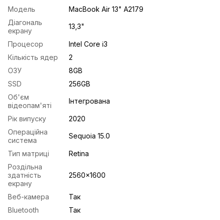
Модель
MacBook Air 13" A2179
Діагональ
13,3"
екрану
Процесор
Intel Core i3
Кількість ядер
2
ОЗУ
8GB
SSD
256GB
Об'єм
Інтегрована
відеопам'яті
Рік випуску
2020
Операційна
Sequoia 15.0
система
Тип матриці
Retina
Роздільна
здатність
2560x1600
екрану
Веб-камера
Так
Bluetooth
Так