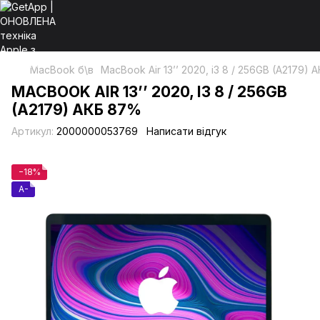
MacBook б\в
MacBook Air 13’’ 2020, i3 8 / 256GB (A2179)
MACBOOK AIR 13’’ 2020, I3 8 / 256GB
(A2179) АКБ 87%
Артикул:
2000000053769
Написати відгук
−18%
A-