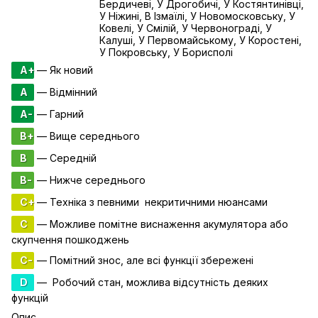
Бердичеві, У Дрогобичі, У Костянтинівці,
У Ніжині, В Ізмаїлі, У Новомосковську, У
Ковелі, У Смілій, У Червонограді, У
Калуші, У Первомайському, У Коростені,
У Покровську, У Борисполі
A+
— Як новий
A
— Відмінний
A-
— Гарний
B+
— Вище середнього
B
— Середній
B-
— Нижче середнього
C+
— Техніка з певними некритичними нюансами
C
— Можливе помітне виснаження акумулятора або
скупчення пошкоджень
C-
— Помітний знос, але всі функції збережені
D
— Робочий стан, можлива відсутність деяких
функцій
Опис