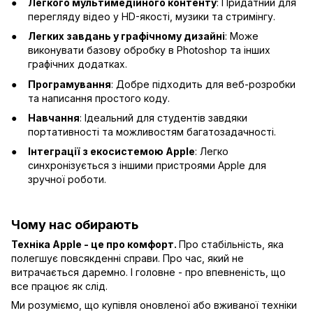
Легкого мультимедійного контенту
: Придатний для
перегляду відео у HD-якості, музики та стримінгу.
Легких завдань у графічному дизайні
: Може
виконувати базову обробку в Photoshop та інших
графічних додатках.
Програмування
: Добре підходить для веб-розробки
та написання простого коду.
Навчання
: Ідеальний для студентів завдяки
портативності та можливостям багатозадачності.
Інтеграції з екосистемою Apple
: Легко
синхронізується з іншими пристроями Apple для
зручної роботи.
Чому нас обирають
Техніка Apple - це про комфорт.
Про стабільність, яка
полегшує повсякденні справи. Про час, який не
витрачається даремно. І головне - про впевненість, що
все працює як слід.
Ми розуміємо, що купівля оновленої або вживаної техніки