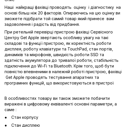
Наші найкращі фахівці проводять оцінку і діагностику на
основі більш ніж 20 факторів. Опираючись на цю оцінку ви
зможете підібрати той самий товар який принесе вам
задоволення і радість від придбання.
При ретельній перевірці пристрою фахівці Сервісного
Центру Get Apple звертають особливу увагу на такі
складові та функції пристрою, як коректність роботи
дисплея, роботу клавіатури та TouchPad, стан портів,
динаміків та мікрофонів, швидкість роботи SSD та
здатність акумулятора до тривалої роботи, стабільність
підключення до Wi-Fi та Bluetooth. Крім того, щоб бути
повністю впевненими в належній роботі пристрою, фахівці
Get Apple проводять тестування апаратних та
програмних функцій, що використовуються в пристрої
В особливостях товару ви також зможете побачити
виражені в цифровому еквіваленті основні параметри, а
саме :
Стан корпусу
Стан дисплею