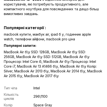
користувачів, які потребують продуктивного, але
компактного ноутбука для повсякденних та дещо більш
вимогливих завдань.
Популярні категорії :
macbook купити,
макбук air
,
ipad б у,
годинник apple
watch
,
телефони айфони,
macbook pro ціна
Популярні запити:
MacBook Air б\у SSD: 128GB
,
MacBook Air б\у SSD:
256GB
,
MacBook Air б\у SSD: 512GB
,
MacBook Air б\у
Процесор: Intel Core i5
,
MacBook Air б\у Процесор: Intel
Core i7
,
MacBook Air 13 A1466 б\у
,
MacBook Air б\у Колір:
Silver
,
MacBook Air 2013 б\у
,
MacBook Air 2014 б\у
,
MacBook
Air 2015 б\у
,
MacBook Air 2017 б\у
Тип чіпа
Intel
Кількість
296\1100
циклів
Колір
Space Gray