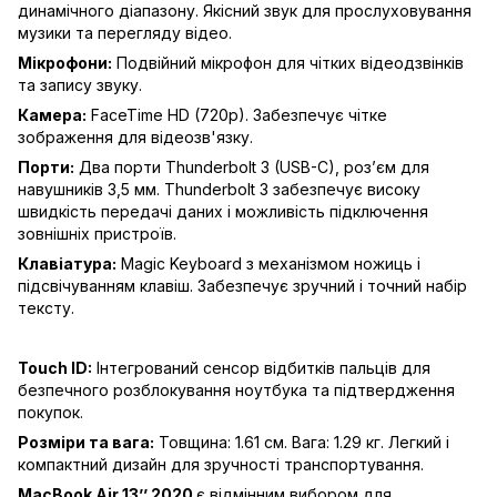
динамічного діапазону. Якісний звук для прослуховування
музики та перегляду відео.
Мікрофони:
Подвійний мікрофон для чітких відеодзвінків
та запису звуку.
Камера:
FaceTime HD (720p). Забезпечує чітке
зображення для відеозв'язку.
Порти:
Два порти Thunderbolt 3 (USB-C), роз’єм для
навушників 3,5 мм. Thunderbolt 3 забезпечує високу
швидкість передачі даних і можливість підключення
зовнішніх пристроїв.
Клавіатура:
Magic Keyboard з механізмом ножиць і
підсвічуванням клавіш. Забезпечує зручний і точний набір
тексту.
Touch ID:
Інтегрований сенсор відбитків пальців для
безпечного розблокування ноутбука та підтвердження
покупок.
Розміри та вага:
Товщина: 1.61 см. Вага: 1.29 кг. Легкий і
компактний дизайн для зручності транспортування.
MacBook Air 13’’ 2020
є відмінним вибором для