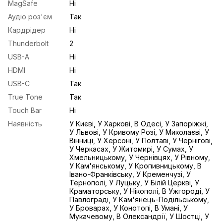
MagSafe
Ні
Аудіо роз'єм
Так
Кардрідер
Ні
Thunderbolt
2
USB-A
Ні
HDMI
Ні
USB-С
Так
True Tone
Так
Touch Bar
Ні
Наявність
У Києві, У Харкові, В Одесі, У Запоріжжі,
У Львові, У Кривому Розі, У Миколаєві, У
Вінниці, У Херсоні, У Полтаві, У Чернігові,
У Черкасах, У Житомирі, У Сумах, У
Хмельницькому, У Чернівцях, У Рівному,
У Кам'янському, У Кропивницькому, В
Івано-Франківську, У Кременчузі, У
Тернополі, У Луцьку, У Білій Церкві, У
Краматорську, У Нікополі, В Ужгороді, У
Павлограді, У Кам'янець-Подільському,
У Броварах, У Конотопі, В Умані, У
Мукачевому, В Олександрії, У Шостці, У