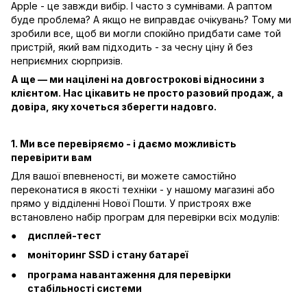
Apple - це завжди вибір. І часто з сумнівами. А раптом
буде проблема? А якщо не виправдає очікувань? Тому ми
зробили все, щоб ви могли спокійно придбати саме той
пристрій, який вам підходить - за чесну ціну й без
неприємних сюрпризів.
А ще — ми націлені на довгострокові відносини з
клієнтом. Нас цікавить не просто разовий продаж, а
довіра, яку хочеться зберегти надовго.
1. Ми все перевіряємо - і даємо можливість
перевірити вам
Для вашої впевненості, ви можете самостійно
переконатися в якості техніки - у нашому магазині або
прямо у відділенні Нової Пошти. У пристроях вже
встановлено набір програм для перевірки всіх модулів:
дисплей-тест
моніторинг SSD і стану батареї
програма навантаження для перевірки
стабільності системи