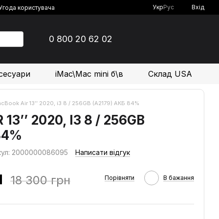
Укр
Рус
Вхід
Угода користувача
0 800 20 62 02
сесуари
iMac\Mac mini б\в
Склад USA
cBook Air 13’’ 2020, i3 8 / 256GB (A2179) АКБ 84%
3’’ 2020, I3 8 / 256GB
84%
кул: 2000000086095
Написати відгук
н
18 300 грн
Порівняти
В бажання