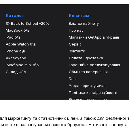
Каталог
Клієнтам
📚 Back to School -20%
Вхід до кабінету
MacBook б\в
Про нас
iPad б\в
Магазини GetApp в Україні
Apple Watch б\в
Сервіс
iPhone б\в
Контакти
Аксесуари
Оплата і доставка
iMac\Mac mini б\в
Гарантійне обслуговування
Склад USA
Обмін та повернення
Блог
Угода користувача
Політика конфіденційності
Відгуки про магазин
Ми в соцмережах
для маркетингу та статистичних цілей, а також для безпечної 
нити це в налаштуваннях вашого браузера. Натисніть кнопку «