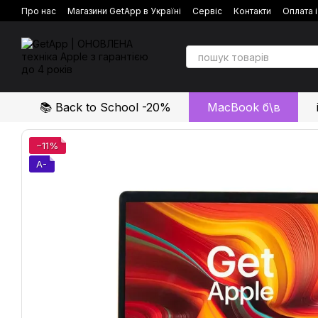
Перейти до основного контенту
Про нас
Магазини GetApp в Україні
Сервіс
Контакти
Оплата 
Політика конфіденційності
Відгуки про магазин
📚 Back to School -20%
MacBook б\в
−11%
A-