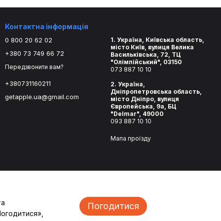
Контактна інформація
0 800 20 62 02
1. Україна, Київська область,
місто Київ, вулиця Велика
+380 73 749 66 72
Васильківська, 72, ТЦ
"Олімпійський", 03150
Передзвонити вам?
073 887 10 10
+380731160211
2. Україна,
Дніпропетровська область,
getapple.ua@gmail.com
місто Дніпро, вулиця
Європейська, 9а, БЦ
"Delmar", 49000
093 887 10 10
Мапа проїзду
та
Погодитися
Погодитися»,