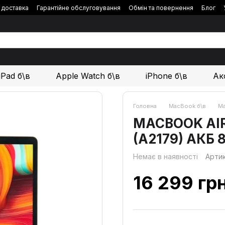
і доставка
Гарантійне обслуговування
Обмін та повернення
Блог
iPad б\в
Apple Watch б\в
iPhone б\в
Ак
Головна
MacBook б\в
Ma
MACBOOK AIR 1
(A2179) АКБ 
Немає в наявності
Арти
16 299 гр