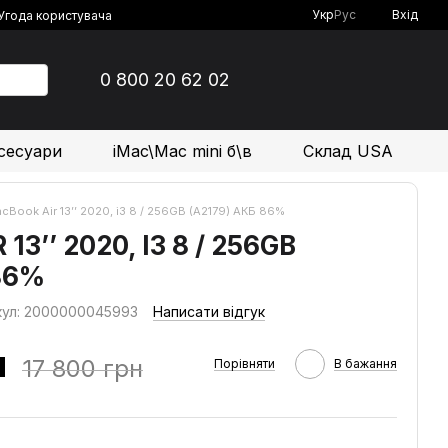
Укр
Рус
Вхід
Угода користувача
0 800 20 62 02
сесуари
iMac\Mac mini б\в
Склад USA
cBook Air 13’’ 2020, i3 8 / 256GB (A2179) АКБ 86%
3’’ 2020, I3 8 / 256GB
86%
кул: 2000000045993
Написати відгук
н
17 800 грн
Порівняти
В бажання