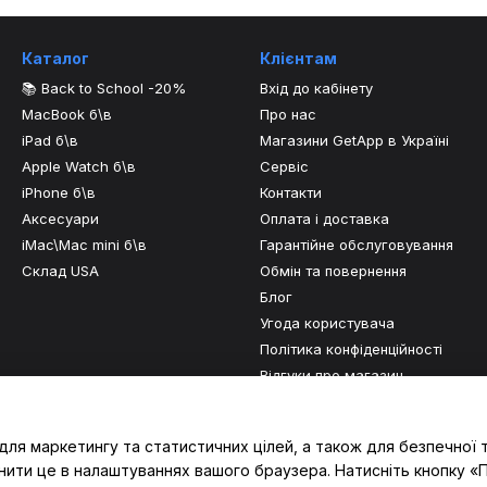
Каталог
Клієнтам
📚 Back to School -20%
Вхід до кабінету
MacBook б\в
Про нас
iPad б\в
Магазини GetApp в Україні
Apple Watch б\в
Сервіс
iPhone б\в
Контакти
Аксесуари
Оплата і доставка
iMac\Mac mini б\в
Гарантійне обслуговування
Склад USA
Обмін та повернення
Блог
Угода користувача
Політика конфіденційності
Відгуки про магазин
Ми в соцмережах
для маркетингу та статистичних цілей, а також для безпечної 
нити це в налаштуваннях вашого браузера. Натисніть кнопку «