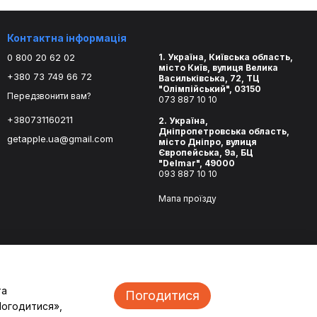
Контактна інформація
0 800 20 62 02
1. Україна, Київська область,
місто Київ, вулиця Велика
+380 73 749 66 72
Васильківська, 72, ТЦ
"Олімпійський", 03150
Передзвонити вам?
073 887 10 10
+380731160211
2. Україна,
Дніпропетровська область,
getapple.ua@gmail.com
місто Дніпро, вулиця
Європейська, 9а, БЦ
"Delmar", 49000
093 887 10 10
Мапа проїзду
та
Погодитися
Погодитися»,