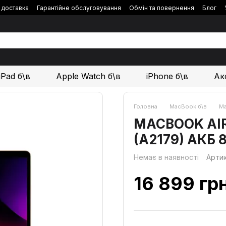
і доставка
Гарантійне обслуговування
Обмін та повернення
Блог
iPad б\в
Apple Watch б\в
iPhone б\в
Ак
Головна
MacBook б\в
Ma
MACBOOK AIR 1
(A2179) АКБ 
Немає в наявності
Арти
16 899 гр