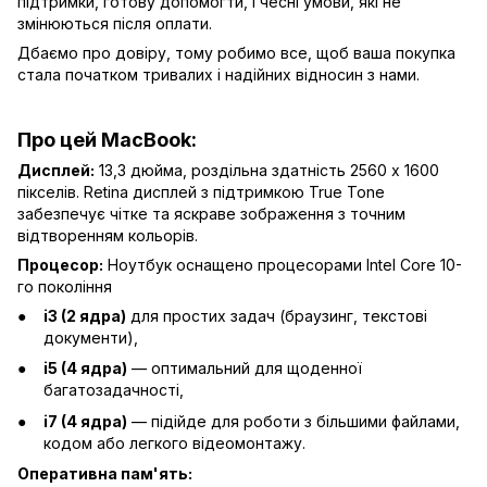
підтримки, готову допомогти, і чесні умови, які не
змінюються після оплати.
Дбаємо про довіру, тому робимо все, щоб ваша покупка
стала початком тривалих і надійних відносин з нами.
Про цей MacBook:
Дисплей:
13,3 дюйма, роздільна здатність 2560 x 1600
пікселів. Retina дисплей з підтримкою True Tone
забезпечує чітке та яскраве зображення з точним
відтворенням кольорів.
Процесор:
Ноутбук оснащено процесорами Intel Core 10-
го покоління
i3 (2 ядра)
для простих задач (браузинг, текстові
документи),
i5 (4 ядра)
— оптимальний для щоденної
багатозадачності,
i7 (4 ядра)
— підійде для роботи з більшими файлами,
кодом або легкого відеомонтажу.
Оперативна пам'ять: