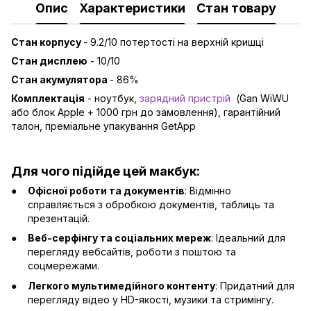
Опис
Характеристики
Стан товару
Стан корпусу
- 9.2/10 потертості на верхній кришці
Стан дисплею
- 10/10
Стан акумулятора
- 86%
Комплектація
- ноутбук,
зарядний пристрій
(Gan WiWU
або блок Apple + 1000 грн до замовлення), гарантійний
талон, преміальне упакування GetApp
Для чого підійде цей макбук:
Офісної роботи та документів
: Відмінно
справляється з обробкою документів, таблиць та
презентацій.
Веб-серфінгу та соціальних мереж
: Ідеальний для
перегляду вебсайтів, роботи з поштою та
соцмережами.
Легкого мультимедійного контенту
: Придатний для
перегляду відео у HD-якості, музики та стримінгу.