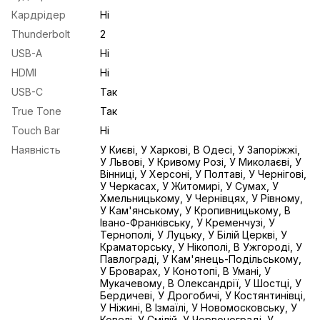
Кардрідер
Ні
Thunderbolt
2
USB-A
Ні
HDMI
Ні
USB-С
Так
True Tone
Так
Touch Bar
Ні
Наявність
У Києві, У Харкові, В Одесі, У Запоріжжі,
У Львові, У Кривому Розі, У Миколаєві, У
Вінниці, У Херсоні, У Полтаві, У Чернігові,
У Черкасах, У Житомирі, У Сумах, У
Хмельницькому, У Чернівцях, У Рівному,
У Кам'янському, У Кропивницькому, В
Івано-Франківську, У Кременчузі, У
Тернополі, У Луцьку, У Білій Церкві, У
Краматорську, У Нікополі, В Ужгороді, У
Павлограді, У Кам'янець-Подільському,
У Броварах, У Конотопі, В Умані, У
Мукачевому, В Олександрії, У Шостці, У
Бердичеві, У Дрогобичі, У Костянтинівці,
У Ніжині, В Ізмаїлі, У Новомосковську, У
Ковелі, У Смілій, У Червонограді, У