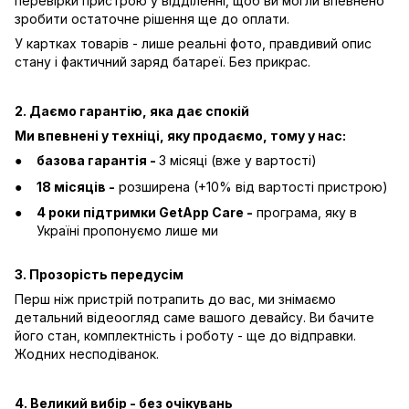
перевірки пристрою у відділенні, щоб ви могли впевнено
зробити остаточне рішення ще до оплати.
У картках товарів - лише реальні фото, правдивий опис
стану і фактичний заряд батареї. Без прикрас.
2. Даємо гарантію, яка дає спокій
Ми впевнені у техніці, яку продаємо, тому у нас:
базова гарантія -
3 місяці (вже у вартості)
18 місяців -
розширена (+10% від вартості пристрою)
4 роки підтримки GetApp Care -
програма, яку в
Україні пропонуємо лише ми
3. Прозорість передусім
Перш ніж пристрій потрапить до вас, ми знімаємо
детальний відеоогляд саме вашого девайсу. Ви бачите
його стан, комплектність і роботу - ще до відправки.
Жодних несподіванок.
4. Великий вибір - без очікувань