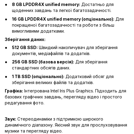
8 GB LPDDR4X unified memory:
Достатньо для
щоденних завдань та легкої багатозадачності.
16 GB LPDDR4X unified memory (опціонально):
Для
покращеної багатозадачності та роботи з більш
вимогливими додатками.
Зберігання даних:
512 GB SSD:
Швидкий накопичувач для зберігання
документів, медіафайлів та додатків.
256 GB SSD (базова версія):
Для зберігання
стандартних обсягів даних.
1 TB SSD (опціонально):
Додатковий обсяг для
зберігання великих файлів та додатків.
Графіка:
Інтегрована Intel Iris Plus Graphics. Підходить для
базових графічних завдань, перегляду відео і простого
редагування фото.
Звук:
Стереодинаміки з підтримкою широкого
динамічного діапазону. Якісний звук для прослуховування
музики та перегляду відео.