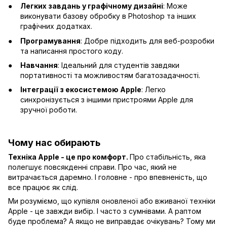
Легких завдань у графічному дизайні
: Може
виконувати базову обробку в Photoshop та інших
графічних додатках.
Програмування
: Добре підходить для веб-розробки
та написання простого коду.
Навчання
: Ідеальний для студентів завдяки
портативності та можливостям багатозадачності.
Інтеграції з екосистемою Apple
: Легко
синхронізується з іншими пристроями Apple для
зручної роботи.
Чому нас обирають
Техніка Apple - це про комфорт.
Про стабільність, яка
полегшує повсякденні справи. Про час, який не
витрачається даремно. І головне - про впевненість, що
все працює як слід.
Ми розуміємо, що купівля оновленої або вживаної техніки
Apple - це завжди вибір. І часто з сумнівами. А раптом
буде проблема? А якщо не виправдає очікувань? Тому ми