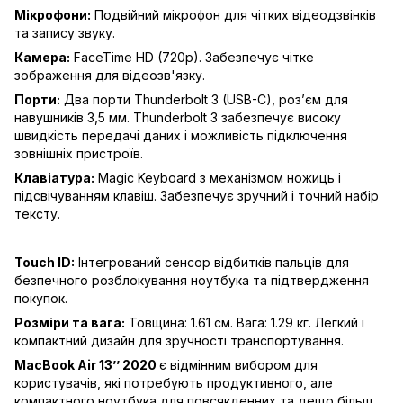
Мікрофони:
Подвійний мікрофон для чітких відеодзвінків
та запису звуку.
Камера:
FaceTime HD (720p). Забезпечує чітке
зображення для відеозв'язку.
Порти:
Два порти Thunderbolt 3 (USB-C), роз’єм для
навушників 3,5 мм. Thunderbolt 3 забезпечує високу
швидкість передачі даних і можливість підключення
зовнішніх пристроїв.
Клавіатура:
Magic Keyboard з механізмом ножиць і
підсвічуванням клавіш. Забезпечує зручний і точний набір
тексту.
Touch ID:
Інтегрований сенсор відбитків пальців для
безпечного розблокування ноутбука та підтвердження
покупок.
Розміри та вага:
Товщина: 1.61 см. Вага: 1.29 кг. Легкий і
компактний дизайн для зручності транспортування.
MacBook Air 13’’ 2020
є відмінним вибором для
користувачів, які потребують продуктивного, але
компактного ноутбука для повсякденних та дещо більш