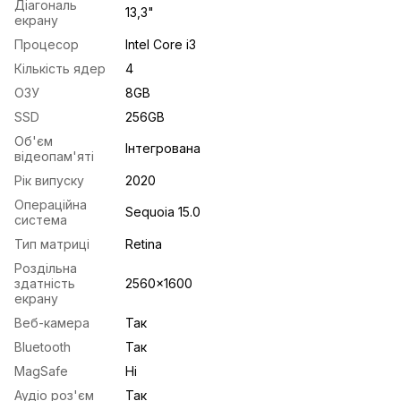
Діагональ
13,3"
екрану
Процесор
Intel Core i3
Кількість ядер
4
ОЗУ
8GB
SSD
256GB
Об'єм
Інтегрована
відеопам'яті
Рік випуску
2020
Операційна
Sequoia 15.0
система
Тип матриці
Retina
Роздільна
здатність
2560x1600
екрану
Веб-камера
Так
Bluetooth
Так
MagSafe
Ні
Аудіо роз'єм
Так