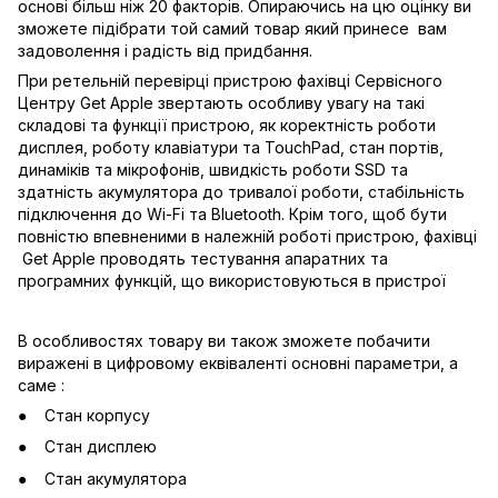
основі більш ніж 20 факторів. Опираючись на цю оцінку ви
зможете підібрати той самий товар який принесе вам
задоволення і радість від придбання.
При ретельній перевірці пристрою фахівці Сервісного
Центру Get Apple звертають особливу увагу на такі
складові та функції пристрою, як коректність роботи
дисплея, роботу клавіатури та TouchPad, стан портів,
динаміків та мікрофонів, швидкість роботи SSD та
здатність акумулятора до тривалої роботи, стабільність
підключення до Wi-Fi та Bluetooth. Крім того, щоб бути
повністю впевненими в належній роботі пристрою, фахівці
Get Apple проводять тестування апаратних та
програмних функцій, що використовуються в пристрої
В особливостях товару ви також зможете побачити
виражені в цифровому еквіваленті основні параметри, а
саме :
Стан корпусу
Стан дисплею
Стан акумулятора