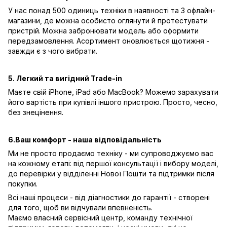
У нас понад 500 одиниць техніки в наявності та 3 офлайн-
магазини, де можна особисто оглянути й протестувати
пристрій. Можна забронювати модель або оформити
передзамовлення. Асортимент оновлюється щотижня -
завжди є з чого вибрати.
5. Легкий та вигідний Trade-in
Маєте свій iPhone, iPad або MacBook? Можемо зарахувати
його вартість при купівлі іншого пристрою. Просто, чесно,
без знецінення.
6.Ваш комфорт - наша відповідальність
Ми не просто продаємо техніку - ми супроводжуємо вас
на кожному етапі: від першої консультації і вибору моделі,
до перевірки у відділенні Нової Пошти та підтримки після
покупки.
Всі наші процеси - від діагностики до гарантії - створені
для того, щоб ви відчували впевненість.
Маємо власний сервісний центр, команду технічної