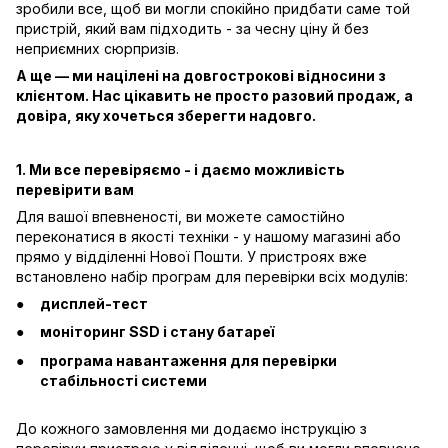
зробили все, щоб ви могли спокійно придбати саме той
пристрій, який вам підходить - за чесну ціну й без
неприємних сюрпризів.
А ще — ми націлені на довгострокові відносини з
клієнтом. Нас цікавить не просто разовий продаж, а
довіра, яку хочеться зберегти надовго.
1. Ми все перевіряємо - і даємо можливість
перевірити вам
Для вашої впевненості, ви можете самостійно
переконатися в якості техніки - у нашому магазині або
прямо у відділенні Нової Пошти. У пристроях вже
встановлено набір програм для перевірки всіх модулів:
дисплей-тест
моніторинг SSD і стану батареї
програма навантаження для перевірки
стабільності системи
До кожного замовлення ми додаємо інструкцію з