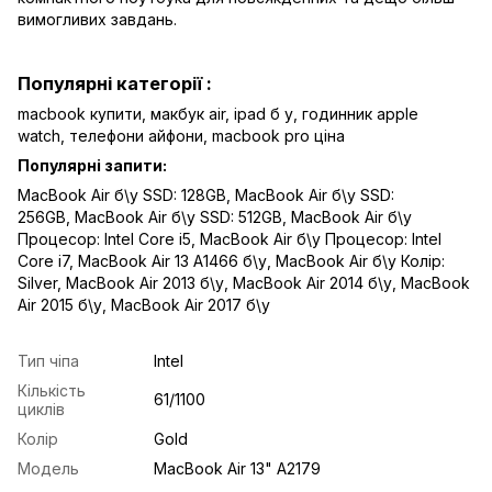
вимогливих завдань.
Популярні категорії :
macbook купити,
макбук air
,
ipad б у,
годинник apple
watch
,
телефони айфони,
macbook pro ціна
Популярні запити:
MacBook Air б\у SSD: 128GB
,
MacBook Air б\у SSD:
256GB
,
MacBook Air б\у SSD: 512GB
,
MacBook Air б\у
Процесор: Intel Core i5
,
MacBook Air б\у Процесор: Intel
Core i7
,
MacBook Air 13 A1466 б\у
,
MacBook Air б\у Колір:
Silver
,
MacBook Air 2013 б\у
,
MacBook Air 2014 б\у
,
MacBook
Air 2015 б\у
,
MacBook Air 2017 б\у
Тип чіпа
Intel
Кількість
61/1100
циклів
Колір
Gold
Модель
MacBook Air 13" A2179