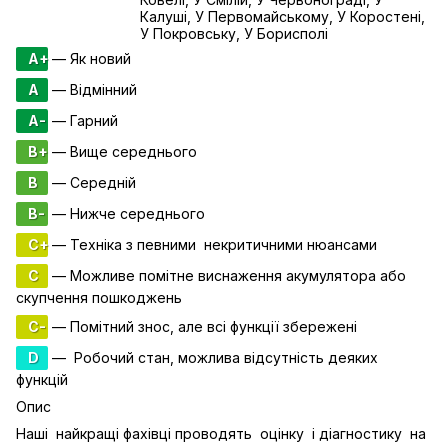
Калуші, У Первомайському, У Коростені,
У Покровську, У Борисполі
A+
— Як новий
A
— Відмінний
A-
— Гарний
B+
— Вище середнього
B
— Середній
B-
— Нижче середнього
C+
— Техніка з певними некритичними нюансами
C
— Можливе помітне виснаження акумулятора або
скупчення пошкоджень
C-
— Помітний знос, але всі функції збережені
D
— Робочий стан, можлива відсутність деяких
функцій
Опис
Наші найкращі фахівці проводять оцінку і діагностику на