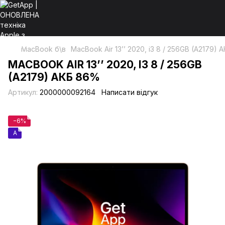
MacBook б\в
MacBook Air 13’’ 2020, i3 8 / 256GB (A2179)
MACBOOK AIR 13’’ 2020, I3 8 / 256GB
(A2179) АКБ 86%
Артикул:
2000000092164
Написати відгук
−6%
A