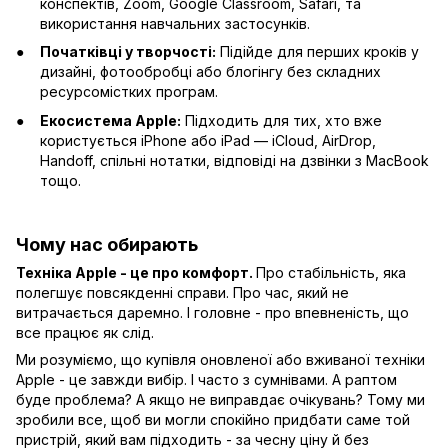
конспектів, Zoom, Google Classroom, Safari, та
використання навчальних застосунків.
Початківці у творчості:
Підійде для перших кроків у
дизайні, фотообробці або блогінгу без складних
ресурсомістких програм.
Екосистема Apple:
Підходить для тих, хто вже
користується iPhone або iPad — iCloud, AirDrop,
Handoff, спільні нотатки, відповіді на дзвінки з MacBook
тощо.
Чому нас обирають
Техніка Apple - це про комфорт.
Про стабільність, яка
полегшує повсякденні справи. Про час, який не
витрачається даремно. І головне - про впевненість, що
все працює як слід.
Ми розуміємо, що купівля оновленої або вживаної техніки
Apple - це завжди вибір. І часто з сумнівами. А раптом
буде проблема? А якщо не виправдає очікувань? Тому ми
зробили все, щоб ви могли спокійно придбати саме той
пристрій, який вам підходить - за чесну ціну й без