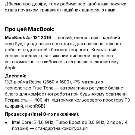
Дбаємо про довіру, тому робимо все, щоб ваша покупка
стала початком тривалих і надійних відносин з нами.
Про цей MacBook:
MacBook Air 13" 2019
— легкий, елегантний і надійний
ноутбук, що ідеально підходить для навчання, офісної
роботи, подорожей і базової творчості. Компактний
корпус поєднується з якісним дисплеєм, хорошою
автономністю та глибокою інтеграцією в екосистему
Apple.
Дисплей:
13,3 дюйма Retina (2560 × 1600), IPS-матриця з
технологією True Tone — автоматично регулює баланс
білого для комфортної роботи при будь-якому освітленні.
Яскравість — 400 ніт, підтримка кольорового простору P3
(ширший, ніж sRGB).
Процесори (Intel 8-го покоління):
Intel Core i5 (1.6 GHz, Turbo Boost до 3.6 GHz, 2 ядра / 4
потоки) — стандартна конфігурація