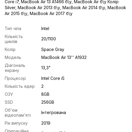
Core i7
,
MacBook Air 13 A1466 б\у
,
MacBook Air б\у Колір:
Silver
,
MacBook Air 2013 б\у
,
MacBook Air 2014 б\у
,
MacBook
Air 2015 б\у
,
MacBook Air 2017 б\у
Тип чіпа
Intel
Кількість
20/1100
циклів
Колір
Space Gray
Модель
MacBook Air 13'' A1932
Діагональ
13,3"
екрану
Процесор
Intel Core i5
Кількість ядер
2
ОЗУ
8GB
SSD
256GB
Об'єм
Інтегрована
відеопам'яті
Рік випуску
2019
Операційна