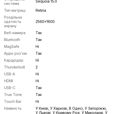
Sequoia 15.0
система
Тип матриці
Retina
Роздільна
здатність
2560x1600
екрану
Веб-камера
Так
Bluetooth
Так
MagSafe
Ні
Аудіо роз'єм
Так
Кардрідер
Ні
Thunderbolt
2
USB-A
Ні
HDMI
Ні
USB-С
Так
True Tone
Так
Touch Bar
Ні
Наявність
У Києві, У Харкові, В Одесі, У Запоріжжі,
У Львові, У Кривому Розі, У Миколаєві, У