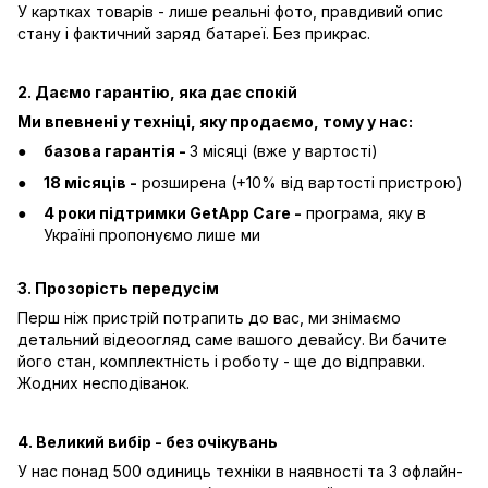
У картках товарів - лише реальні фото, правдивий опис
стану і фактичний заряд батареї. Без прикрас.
2. Даємо гарантію, яка дає спокій
Ми впевнені у техніці, яку продаємо, тому у нас:
базова гарантія -
3 місяці (вже у вартості)
18 місяців -
розширена (+10% від вартості пристрою)
4 роки підтримки GetApp Care -
програма, яку в
Україні пропонуємо лише ми
3. Прозорість передусім
Перш ніж пристрій потрапить до вас, ми знімаємо
детальний відеоогляд саме вашого девайсу. Ви бачите
його стан, комплектність і роботу - ще до відправки.
Жодних несподіванок.
4. Великий вибір - без очікувань
У нас понад 500 одиниць техніки в наявності та 3 офлайн-