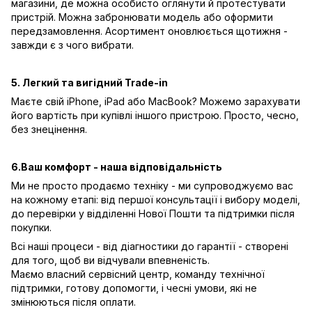
магазини, де можна особисто оглянути й протестувати
пристрій. Можна забронювати модель або оформити
передзамовлення. Асортимент оновлюється щотижня -
завжди є з чого вибрати.
5. Легкий та вигідний Trade-in
Маєте свій iPhone, iPad або MacBook? Можемо зарахувати
його вартість при купівлі іншого пристрою. Просто, чесно,
без знецінення.
6.Ваш комфорт - наша відповідальність
Ми не просто продаємо техніку - ми супроводжуємо вас
на кожному етапі: від першої консультації і вибору моделі,
до перевірки у відділенні Нової Пошти та підтримки після
покупки.
Всі наші процеси - від діагностики до гарантії - створені
для того, щоб ви відчували впевненість.
Маємо власний сервісний центр, команду технічної
підтримки, готову допомогти, і чесні умови, які не
змінюються після оплати.