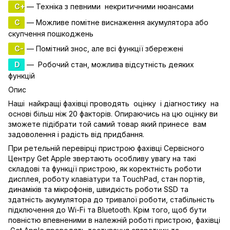
C+
— Техніка з певними некритичними нюансами
C
— Можливе помітне виснаження акумулятора або
скупчення пошкоджень
C-
— Помітний знос, але всі функції збережені
D
— Робочий стан, можлива відсутність деяких
функцій
Опис
Наші найкращі фахівці проводять оцінку і діагностику на
основі більш ніж 20 факторів. Опираючись на цю оцінку ви
зможете підібрати той самий товар який принесе вам
задоволення і радість від придбання.
При ретельній перевірці пристрою фахівці Сервісного
Центру Get Apple звертають особливу увагу на такі
складові та функції пристрою, як коректність роботи
дисплея, роботу клавіатури та TouchPad, стан портів,
динаміків та мікрофонів, швидкість роботи SSD та
здатність акумулятора до тривалої роботи, стабільність
підключення до Wi-Fi та Bluetooth. Крім того, щоб бути
повністю впевненими в належній роботі пристрою, фахівці