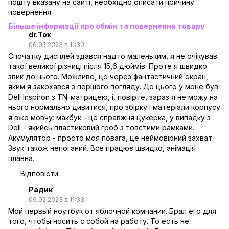
пошту вказану на сайті, необхідно описати причину
повернення.
Більше інформації про обмін та повернення товару
dr.Tox
06.05.2023 в 11:30
Спочатку дисплей здався надто маленьким, я не очікував
такої великої різниці після 15,6 дюймів. Проте я швидко
звик до нього. Можливо, це через фантастичний екран,
яким я закохався з першого погляду. До цього у мене був
Dell Inspiron з TN-матрицею, і, повірте, зараз я не можу на
нього нормально дивитися, про збірку і матеріали корпусу
я вже мовчу: макбук - це справжня цукерка, у випадку з
Dell - якийсь пластиковий гроб з товстими рамками.
Акумулятор - просто моя повага, це неймовірний захват.
Звук також непоганий. Все працює швидко, анімація
плавна.
Відповісти
Радик
09.02.2023 в 11:33
Мой первый ноутбук от яблочной компании. Брал его для
того, чтобы носить с собой на работу. То есть не