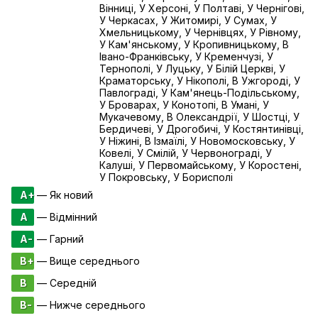
Вінниці, У Херсоні, У Полтаві, У Чернігові,
У Черкасах, У Житомирі, У Сумах, У
Хмельницькому, У Чернівцях, У Рівному,
У Кам'янському, У Кропивницькому, В
Івано-Франківську, У Кременчузі, У
Тернополі, У Луцьку, У Білій Церкві, У
Краматорську, У Нікополі, В Ужгороді, У
Павлограді, У Кам'янець-Подільському,
У Броварах, У Конотопі, В Умані, У
Мукачевому, В Олександрії, У Шостці, У
Бердичеві, У Дрогобичі, У Костянтинівці,
У Ніжині, В Ізмаїлі, У Новомосковську, У
Ковелі, У Смілій, У Червонограді, У
Калуші, У Первомайському, У Коростені,
У Покровську, У Борисполі
A+
— Як новий
A
— Відмінний
A-
— Гарний
B+
— Вище середнього
B
— Середній
B-
— Нижче середнього