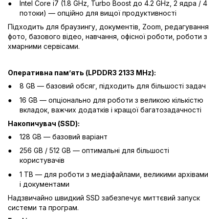
Intel Core i7 (1.8 GHz, Turbo Boost до 4.2 GHz, 2 ядра / 4
потоки) — опційно для вищої продуктивності
Підходить для браузингу, документів, Zoom, редагування
фото, базового відео, навчання, офісної роботи, роботи з
хмарними сервісами.
Оперативна памʼять (LPDDR3 2133 MHz):
8 GB — базовий обсяг, підходить для більшості задач
16 GB — опціонально для роботи з великою кількістю
вкладок, важчих додатків і кращої багатозадачності
Накопичувач (SSD):
128 GB — базовий варіант
256 GB / 512 GB — оптимальні для більшості
користувачів
1 TB — для роботи з медіафайлами, великими архівами
і документами
Надзвичайно швидкий SSD забезпечує миттєвий запуск
системи та програм.