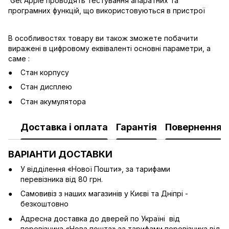
Get Apple проводять тестування апаратних та
програмних функцій, що використовуються в пристрої
В особливостях товару ви також зможете побачити
виражені в цифровому еквіваленті основні параметри, а
саме :
Стан корпусу
Стан дисплею
Стан акумулятора
Доставка і оплата
Гарантія
Повернення
ВАРІАНТИ ДОСТАВКИ
У відділення «Нової Пошти», за тарифами
перевізника від 80 грн.
Cамовивіз з наших магазинів у Києві та Дніпрі -
безкоштовно
Адресна доставка до дверей по Україні від
перевізника «Нова пошта» за тарифами перевізника від