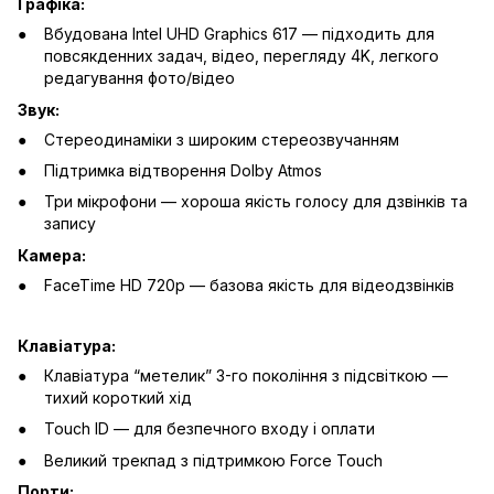
Графіка:
Вбудована Intel UHD Graphics 617 — підходить для
повсякденних задач, відео, перегляду 4K, легкого
редагування фото/відео
Звук:
Стереодинаміки з широким стереозвучанням
Підтримка відтворення Dolby Atmos
Три мікрофони — хороша якість голосу для дзвінків та
запису
Камера:
FaceTime HD 720p — базова якість для відеодзвінків
Клавіатура:
Клавіатура “метелик” 3-го покоління з підсвіткою —
тихий короткий хід
Touch ID — для безпечного входу і оплати
Великий трекпад з підтримкою Force Touch
Порти: