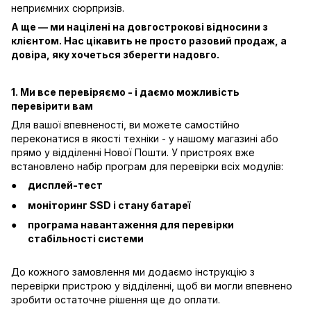
неприємних сюрпризів.
А ще — ми націлені на довгострокові відносини з
клієнтом. Нас цікавить не просто разовий продаж, а
довіра, яку хочеться зберегти надовго.
1. Ми все перевіряємо - і даємо можливість
перевірити вам
Для вашої впевненості, ви можете самостійно
переконатися в якості техніки - у нашому магазині або
прямо у відділенні Нової Пошти. У пристроях вже
встановлено набір програм для перевірки всіх модулів:
дисплей-тест
моніторинг SSD і стану батареї
програма навантаження для перевірки
стабільності системи
До кожного замовлення ми додаємо інструкцію з
перевірки пристрою у відділенні, щоб ви могли впевнено
зробити остаточне рішення ще до оплати.