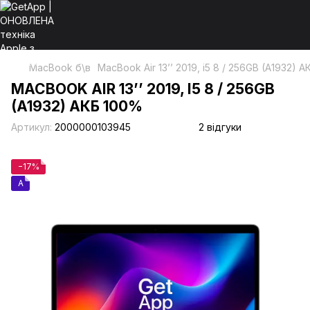
MacBook б\в
MacBook Air 13’’ 2019, i5 8 / 256GB (A1932) 
MACBOOK AIR 13’’ 2019, I5 8 / 256GB
(A1932) АКБ 100%
Артикул:
2000000103945
2 відгуки
−17%
A