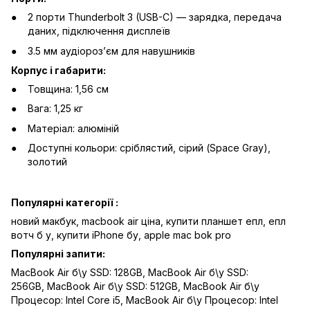
2 порти Thunderbolt 3 (USB-C) — зарядка, передача
даних, підключення дисплеїв
3.5 мм аудіорозʼєм для навушників
Корпус і габарити:
Товщина: 1,56 см
Вага: 1,25 кг
Матеріал: алюміній
Доступні кольори: сріблястий, сірий (Space Gray),
золотий
Популярні категорії :
новий макбук,
macbook air ціна,
купити планшет епл,
епл
вотч б у,
купити iPhone бу,
apple mac bok pro
Популярні запити:
MacBook Air б\у SSD: 128GB
,
MacBook Air б\у SSD:
256GB
,
MacBook Air б\у SSD: 512GB
,
MacBook Air б\у
Процесор: Intel Core i5
,
MacBook Air б\у Процесор: Intel