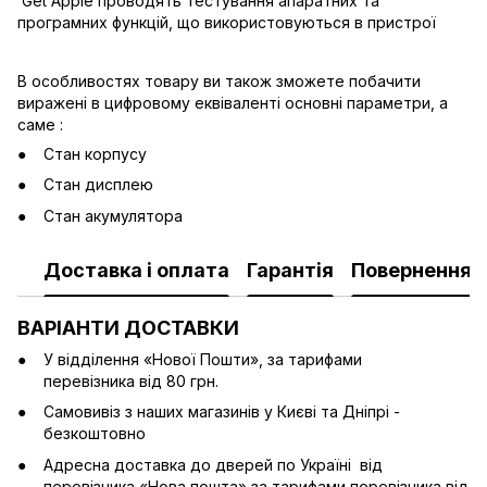
Get Apple проводять тестування апаратних та
програмних функцій, що використовуються в пристрої
В особливостях товару ви також зможете побачити
виражені в цифровому еквіваленті основні параметри, а
саме :
Стан корпусу
Стан дисплею
Стан акумулятора
Доставка і оплата
Гарантія
Повернення
ВАРІАНТИ ДОСТАВКИ
У відділення «Нової Пошти», за тарифами
перевізника від 80 грн.
Cамовивіз з наших магазинів у Києві та Дніпрі -
безкоштовно
Адресна доставка до дверей по Україні від
перевізника «Нова пошта» за тарифами перевізника від