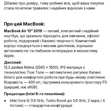
Дбаємо про довіру, тому робимо все, щоб ваша покупка
стала початком тривалих і надійних відносин з нами.
Про цей MacBook:
MacBook Air 13" 2019
— легкий, елегантний і надійний
ноутбук, що ідеально підходить для навчання, офісної
роботи, подорожей і базової творчості. Компактний
корпус поєднується з якісним дисплеєм, хорошою
автономністю та глибокою інтеграцією в екосистему
Apple.
Дисплей:
13,3 дюйма Retina (2560 × 1600), IPS-матриця з
технологією True Tone — автоматично регулює баланс
білого для комфортної роботи при будь-якому освітленні.
Яскравість — 400 ніт, підтримка кольорового простору P3
(ширший, ніж sRGB).
Процесори (Intel 8-го покоління):
Intel Core i5 (1.6 GHz, Turbo Boost до 3.6 GHz, 2 ядра / 4
потоки) — стандартна конфігурація