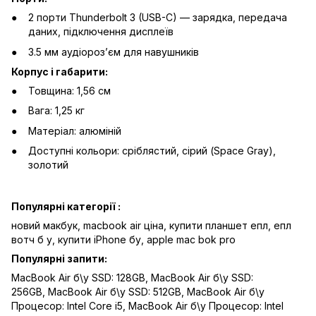
2 порти Thunderbolt 3 (USB-C) — зарядка, передача
даних, підключення дисплеїв
3.5 мм аудіорозʼєм для навушників
Корпус і габарити:
Товщина: 1,56 см
Вага: 1,25 кг
Матеріал: алюміній
Доступні кольори: сріблястий, сірий (Space Gray),
золотий
Популярні категорії :
новий макбук,
macbook air ціна,
купити планшет епл,
епл
вотч б у,
купити iPhone бу,
apple mac bok pro
Популярні запити:
MacBook Air б\у SSD: 128GB
,
MacBook Air б\у SSD:
256GB
,
MacBook Air б\у SSD: 512GB
,
MacBook Air б\у
Процесор: Intel Core i5
,
MacBook Air б\у Процесор: Intel