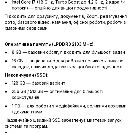
Intel Core i7 (1.8 GHz, Turbo Boost до 4.2 GHz, 2 ядра / 4
потоки) — опційно для вищої продуктивності
Підходить для браузингу, документів, Zoom, редагування
фото, базового відео, навчання, офісної роботи, роботи з
хмарними сервісами.
Оперативна памʼять (LPDDR3 2133 MHz):
8 GB — базовий обсяг, підходить для більшості задач
16 GB — опціонально для роботи з великою кількістю
вкладок, важчих додатків і кращої багатозадачності
Накопичувач (SSD):
128 GB — базовий варіант
256 GB / 512 GB — оптимальні для більшості
користувачів
1 TB — для роботи з медіафайлами, великими архівами
і документами
Надзвичайно швидкий SSD забезпечує миттєвий запуск
системи та програм.