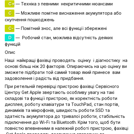
C+
— Техніка з певними некритичними нюансами
C
— Можливе помітне виснаження акумулятора або
скупчення пошкоджень
C-
— Помітний знос, але всі функції збережені
D
— Робочий стан, можлива відсутність деяких
функцій
Опис
Наші найкращі фахівці проводять оцінку і діагностику на
основі більш ніж 20 факторів. Опираючись на цю оцінку ви
зможете підібрати той самий товар який принесе вам
задоволення і радість від придбання.
При ретельній перевірці пристрою фахівці Сервісного
Центру Get Apple звертають особливу увагу на такі
складові та функції пристрою, як коректність роботи
дисплея, роботу клавіатури та TouchPad, стан портів,
динаміків та мікрофонів, швидкість роботи SSD та
здатність акумулятора до тривалої роботи, стабільність
підключення до Wi-Fi та Bluetooth. Крім того, щоб бути
повністю впевненими в належній роботі пристрою, фахівці