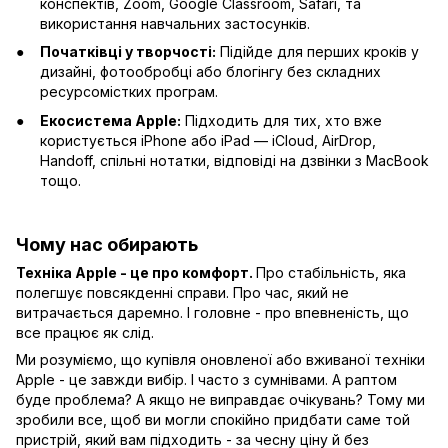
конспектів, Zoom, Google Classroom, Safari, та
використання навчальних застосунків.
Початківці у творчості:
Підійде для перших кроків у
дизайні, фотообробці або блогінгу без складних
ресурсомістких програм.
Екосистема Apple:
Підходить для тих, хто вже
користується iPhone або iPad — iCloud, AirDrop,
Handoff, спільні нотатки, відповіді на дзвінки з MacBook
тощо.
Чому нас обирають
Техніка Apple - це про комфорт.
Про стабільність, яка
полегшує повсякденні справи. Про час, який не
витрачається даремно. І головне - про впевненість, що
все працює як слід.
Ми розуміємо, що купівля оновленої або вживаної техніки
Apple - це завжди вибір. І часто з сумнівами. А раптом
буде проблема? А якщо не виправдає очікувань? Тому ми
зробили все, щоб ви могли спокійно придбати саме той
пристрій, який вам підходить - за чесну ціну й без