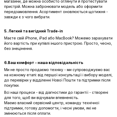
магазини, де можна особисто оглянути й протестувати
пристрій. Можна забронювати модель або оформити
передзамовлення. Асортимент оновлюється щотижня -
завжди є з чого вибрати.
5. Легкий та вигідний Trade-in
Маєте свій iPhone, iPad або MacBook? Можемо зарахувати
його вартість при купівлі іншого пристрою. Просто, чесно,
без знецінення.
6.Ваш комфорт - наша відповідальність
Ми не просто продаємо техніку - ми супроводжуємо вас
на кожному етапі: від першої консультації і вибору моделі,
до перевірки у відділенні Нової Пошти та підтримки після
покупки.
Всі наші процеси - від діагностики до гарантії - створені
для того, щоб ви відчували впевненість.
Маємо власний сервісний центр, команду технічної
підтримки, готову допомогти, і чесні умови, які не
змінюються після оплати.