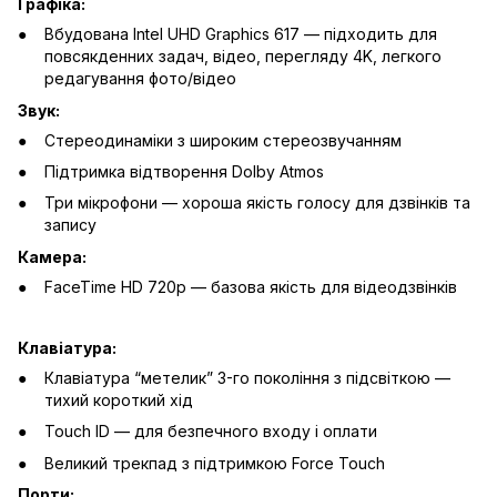
Графіка:
Вбудована Intel UHD Graphics 617 — підходить для
повсякденних задач, відео, перегляду 4K, легкого
редагування фото/відео
Звук:
Стереодинаміки з широким стереозвучанням
Підтримка відтворення Dolby Atmos
Три мікрофони — хороша якість голосу для дзвінків та
запису
Камера:
FaceTime HD 720p — базова якість для відеодзвінків
Клавіатура:
Клавіатура “метелик” 3-го покоління з підсвіткою —
тихий короткий хід
Touch ID — для безпечного входу і оплати
Великий трекпад з підтримкою Force Touch
Порти: