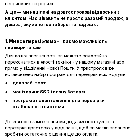
неприємних сюрпризів.
А ще — ми націлені на довгострокові відносини з
клієнтом. Нас цікавить не просто разовий продаж, а
довіра, яку хочеться зберегти надовго.
1. Ми все перевіряємо - і даємо можливість
перевірити вам
Для вашої впевненості, ви можете самостійно
переконатися в якості техніки - у нашому магазині або
прямо у відділенні Нової Пошти. У пристроях вже
встановлено набір програм для перевірки всіх модулів:
дисплей-тест
моніторинг SSD і стану батареї
програма навантаження для перевірки
стабільності системи
До кожного замовлення ми додаємо інструкцію з
перевірки пристрою у відділенні, щоб ви могли впевнено
зробити остаточне рішення ще до оплати.