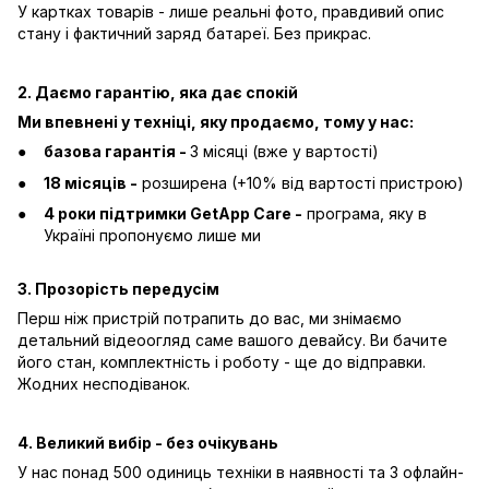
У картках товарів - лише реальні фото, правдивий опис
стану і фактичний заряд батареї. Без прикрас.
2. Даємо гарантію, яка дає спокій
Ми впевнені у техніці, яку продаємо, тому у нас:
базова гарантія -
3 місяці (вже у вартості)
18 місяців -
розширена (+10% від вартості пристрою)
4 роки підтримки GetApp Care -
програма, яку в
Україні пропонуємо лише ми
3. Прозорість передусім
Перш ніж пристрій потрапить до вас, ми знімаємо
детальний відеоогляд саме вашого девайсу. Ви бачите
його стан, комплектність і роботу - ще до відправки.
Жодних несподіванок.
4. Великий вибір - без очікувань
У нас понад 500 одиниць техніки в наявності та 3 офлайн-