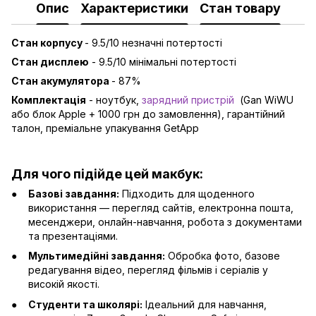
Опис
Характеристики
Стан товару
Стан корпусу
- 9.5/10 незначні потертості
Стан дисплею
- 9.5/10 мінімальні потертості
Стан акумулятора
- 87%
Комплектація
- ноутбук,
зарядний пристрій
(Gan WiWU
або блок Apple + 1000 грн до замовлення), гарантійний
талон, преміальне упакування GetApp
Для чого підійде цей макбук:
Базові завдання:
Підходить для щоденного
використання — перегляд сайтів, електронна пошта,
месенджери, онлайн-навчання, робота з документами
та презентаціями.
Мультимедійні завдання:
Обробка фото, базове
редагування відео, перегляд фільмів і серіалів у
високій якості.
Студенти та школярі:
Ідеальний для навчання,