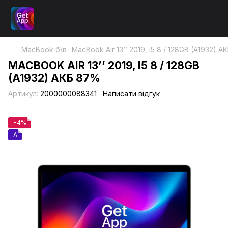
MacBook б\в
MacBook Air 13’’ 2019, i5 8 / 128GB (A1932) 
MACBOOK AIR 13’’ 2019, I5 8 / 128GB
(A1932) АКБ 87%
Артикул:
2000000088341
Написати відгук
−4%
A