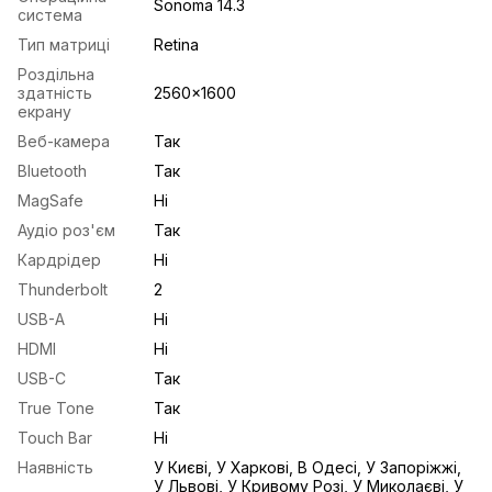
Sonoma 14.3
система
Тип матриці
Retina
Роздільна
здатність
2560x1600
екрану
Веб-камера
Так
Bluetooth
Так
MagSafe
Ні
Аудіо роз'єм
Так
Кардрідер
Ні
Thunderbolt
2
USB-A
Ні
HDMI
Ні
USB-С
Так
True Tone
Так
Touch Bar
Ні
Наявність
У Києві, У Харкові, В Одесі, У Запоріжжі,
У Львові, У Кривому Розі, У Миколаєві, У