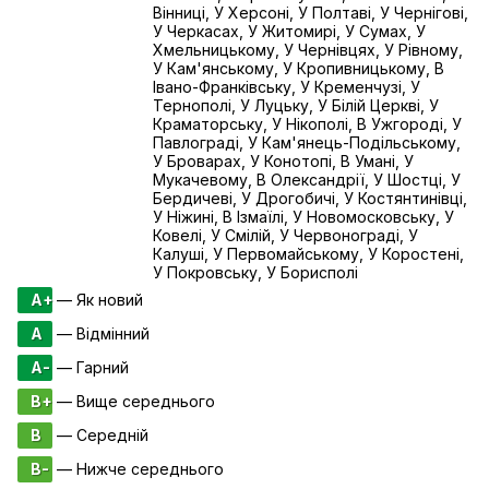
Вінниці, У Херсоні, У Полтаві, У Чернігові,
У Черкасах, У Житомирі, У Сумах, У
Хмельницькому, У Чернівцях, У Рівному,
У Кам'янському, У Кропивницькому, В
Івано-Франківську, У Кременчузі, У
Тернополі, У Луцьку, У Білій Церкві, У
Краматорську, У Нікополі, В Ужгороді, У
Павлограді, У Кам'янець-Подільському,
У Броварах, У Конотопі, В Умані, У
Мукачевому, В Олександрії, У Шостці, У
Бердичеві, У Дрогобичі, У Костянтинівці,
У Ніжині, В Ізмаїлі, У Новомосковську, У
Ковелі, У Смілій, У Червонограді, У
Калуші, У Первомайському, У Коростені,
У Покровську, У Борисполі
A+
— Як новий
A
— Відмінний
A-
— Гарний
B+
— Вище середнього
B
— Середній
B-
— Нижче середнього