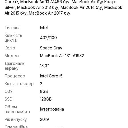
Core i7
,
MacBook Air 13 A1466 б\у
,
MacBook Air б\у Колір:
Silver
,
MacBook Air 2013 б\у
,
MacBook Air 2014 б\у
,
MacBook
Air 2015 б\у
,
MacBook Air 2017 б\у
Тип чіпа
Intel
Кількість
402/1100
циклів
Колір
Space Gray
Модель
MacBook Air 13'' A1932
Діагональ
13,3"
екрану
Процесор
Intel Core i5
Кількість ядер
2
ОЗУ
8GB
SSD
128GB
Об'єм
Інтегрована
відеопам'яті
Рік випуску
2019
Операційна