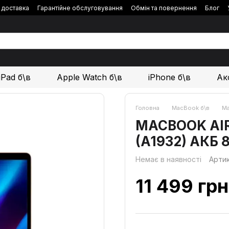
і доставка
Гарантійне обслуговування
Обмін та повернення
Блог
iPad б\в
Apple Watch б\в
iPhone б\в
Ак
Головна
MacBook б\в
Ma
MACBOOK AIR 1
(A1932) АКБ 
Немає в наявності
Арти
11 499 грн