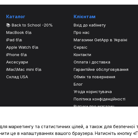
Каталог
Клієнтам
📚 Back to School -20%
Вхід до кабінету
MacBook б\в
Про нас
iPad б\в
Магазини GetApp в Україні
Apple Watch б\в
Сервіс
iPhone б\в
Контакти
Аксесуари
Оплата і доставка
iMac\Mac mini б\в
Гарантійне обслуговування
Склад USA
Обмін та повернення
Блог
Угода користувача
Політика конфіденційності
Відгуки про магазин
Ми в соцмережах
для маркетингу та статистичних цілей, а також для безпечної 
нити це в налаштуваннях вашого браузера. Натисніть кнопку «