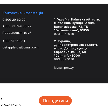
Контактна інформація
0 800 20 62 02
1. Україна, Київська область,
місто Київ, вулиця Велика
+380 73 749 66 72
Васильківська, 72, ТЦ
"Олімпійський", 03150
Передзвонити вам?
073 887 10 10
+380731160211
2. Україна,
Дніпропетровська область,
getapple.ua@gmail.com
місто Дніпро, вулиця
Європейська, 9а, БЦ
"Delmar", 49000
093 887 10 10
Мапа проїзду
та
Погодитися
Погодитися»,