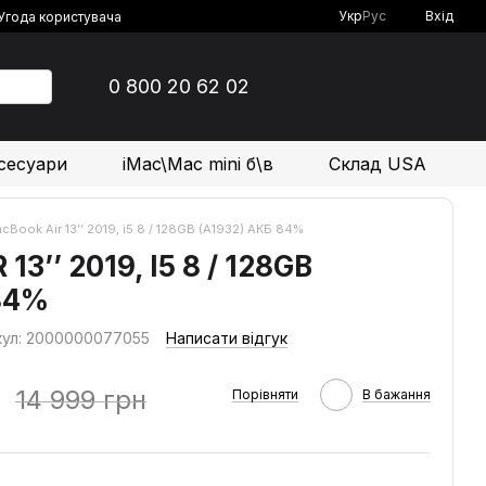
Укр
Рус
Вхід
Угода користувача
0 800 20 62 02
сесуари
iMac\Mac mini б\в
Склад USA
cBook Air 13’’ 2019, i5 8 / 128GB (A1932) АКБ 84%
3’’ 2019, I5 8 / 128GB
84%
кул: 2000000077055
Написати відгук
14 999 грн
Порівняти
В бажання