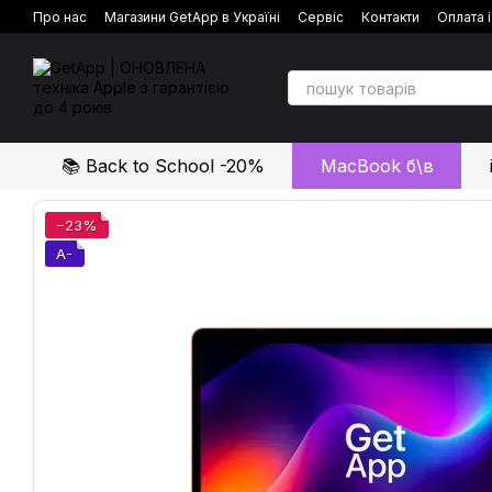
Перейти до основного контенту
Про нас
Магазини GetApp в Україні
Сервіс
Контакти
Оплата 
Політика конфіденційності
Відгуки про магазин
📚 Back to School -20%
MacBook б\в
−23%
A-