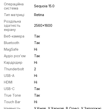
Операційна
Sequoia 15.0
система
Тип матриці
Retina
Роздільна
здатність
2560x1600
екрану
Веб-камера
Так
Bluetooth
Так
MagSafe
Ні
Аудіо роз'єм
Так
Кардрідер
Ні
Thunderbolt
2
USB-A
Ні
HDMI
Ні
USB-С
Так
True Tone
Так
Touch Bar
Ні
Наявність
У Києві, У Харкові, В Одесі, У Запоріжжі,