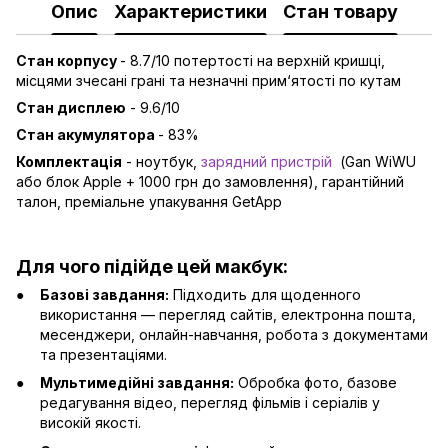
Опис
Характеристики
Стан товару
Стан корпусу
- 8.7/10 потертості на верхній кришці,
місцями зчесані грані та незначні прим‘ятості по кутам
Стан дисплею
- 9.6/10
Стан акумулятора
- 83%
Комплектація
- ноутбук,
зарядний пристрій
(Gan WiWU
або блок Apple + 1000 грн до замовлення), гарантійний
талон, преміальне упакування GetApp
Для чого підійде цей макбук:
Базові завдання:
Підходить для щоденного
використання — перегляд сайтів, електронна пошта,
месенджери, онлайн-навчання, робота з документами
та презентаціями.
Мультимедійні завдання:
Обробка фото, базове
редагування відео, перегляд фільмів і серіалів у
високій якості.