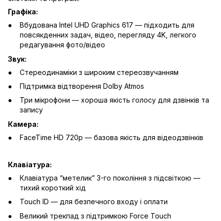
Графіка:
Вбудована Intel UHD Graphics 617 — підходить для
повсякденних задач, відео, перегляду 4K, легкого
редагування фото/відео
Звук:
Стереодинаміки з широким стереозвучанням
Підтримка відтворення Dolby Atmos
Три мікрофони — хороша якість голосу для дзвінків та
запису
Камера:
FaceTime HD 720p — базова якість для відеодзвінків
Клавіатура:
Клавіатура “метелик” 3-го покоління з підсвіткою —
тихий короткий хід
Touch ID — для безпечного входу і оплати
Великий трекпад з підтримкою Force Touch