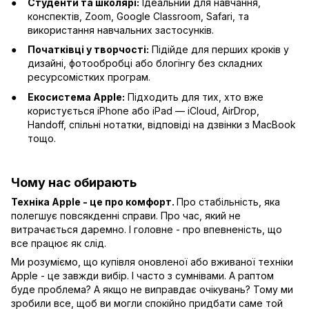
Студенти та школярі:
Ідеальний для навчання,
конспектів, Zoom, Google Classroom, Safari, та
використання навчальних застосунків.
Початківці у творчості:
Підійде для перших кроків у
дизайні, фотообробці або блогінгу без складних
ресурсомістких програм.
Екосистема Apple:
Підходить для тих, хто вже
користується iPhone або iPad — iCloud, AirDrop,
Handoff, спільні нотатки, відповіді на дзвінки з MacBook
тощо.
Чому нас обирають
Техніка Apple - це про комфорт.
Про стабільність, яка
полегшує повсякденні справи. Про час, який не
витрачається даремно. І головне - про впевненість, що
все працює як слід.
Ми розуміємо, що купівля оновленої або вживаної техніки
Apple - це завжди вибір. І часто з сумнівами. А раптом
буде проблема? А якщо не виправдає очікувань? Тому ми
зробили все, щоб ви могли спокійно придбати саме той