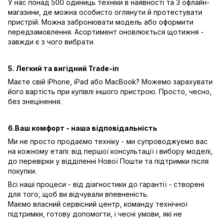
У нас понад 500 одиниць техніки в наявності та 3 офлайн-
магазини, де можна особисто оглянути й протестувати
пристрій. Можна забронювати модель або оформити
передзамовлення. Асортимент оновлюється щотижня -
завжди є з чого вибрати.
5. Легкий та вигідний Trade-in
Маєте свій iPhone, iPad або MacBook? Можемо зарахувати
його вартість при купівлі іншого пристрою. Просто, чесно,
без знецінення.
6.Ваш комфорт - наша відповідальність
Ми не просто продаємо техніку - ми супроводжуємо вас
на кожному етапі: від першої консультації і вибору моделі,
до перевірки у відділенні Нової Пошти та підтримки після
покупки.
Всі наші процеси - від діагностики до гарантії - створені
для того, щоб ви відчували впевненість.
Маємо власний сервісний центр, команду технічної
підтримки, готову допомогти, і чесні умови, які не