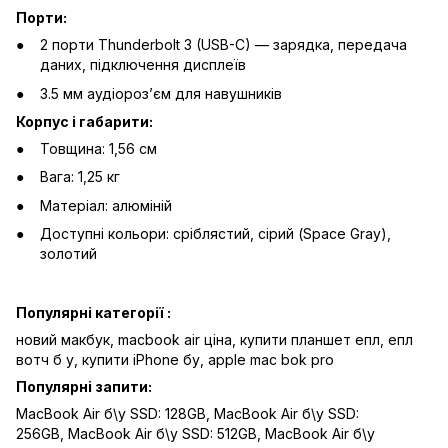
Порти:
2 порти Thunderbolt 3 (USB-C) — зарядка, передача
даних, підключення дисплеїв
3.5 мм аудіорозʼєм для навушників
Корпус і габарити:
Товщина: 1,56 см
Вага: 1,25 кг
Матеріал: алюміній
Доступні кольори: сріблястий, сірий (Space Gray),
золотий
Популярні категорії :
новий макбук,
macbook air ціна,
купити планшет епл,
епл
вотч б у,
купити iPhone бу,
apple mac bok pro
Популярні запити:
MacBook Air б\у SSD: 128GB
,
MacBook Air б\у SSD:
256GB
,
MacBook Air б\у SSD: 512GB
,
MacBook Air б\у