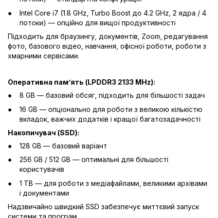
Intel Core i7 (1.8 GHz, Turbo Boost до 4.2 GHz, 2 ядра / 4
потоки) — опційно для вищої продуктивності
Підходить для браузингу, документів, Zoom, редагування
фото, базового відео, навчання, офісної роботи, роботи з
хмарними сервісами.
Оперативна памʼять (LPDDR3 2133 MHz):
8 GB — базовий обсяг, підходить для більшості задач
16 GB — опціонально для роботи з великою кількістю
вкладок, важчих додатків і кращої багатозадачності
Накопичувач (SSD):
128 GB — базовий варіант
256 GB / 512 GB — оптимальні для більшості
користувачів
1 TB — для роботи з медіафайлами, великими архівами
і документами
Надзвичайно швидкий SSD забезпечує миттєвий запуск
системи та програм.