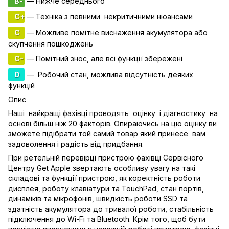
B-
— Нижче середнього
C+
— Техніка з певними некритичними нюансами
C
— Можливе помітне виснаження акумулятора або
скупчення пошкоджень
C-
— Помітний знос, але всі функції збережені
D
— Робочий стан, можлива відсутність деяких
функцій
Опис
Наші найкращі фахівці проводять оцінку і діагностику на
основі більш ніж 20 факторів. Опираючись на цю оцінку ви
зможете підібрати той самий товар який принесе вам
задоволення і радість від придбання.
При ретельній перевірці пристрою фахівці Сервісного
Центру Get Apple звертають особливу увагу на такі
складові та функції пристрою, як коректність роботи
дисплея, роботу клавіатури та TouchPad, стан портів,
динаміків та мікрофонів, швидкість роботи SSD та
здатність акумулятора до тривалої роботи, стабільність
підключення до Wi-Fi та Bluetooth. Крім того, щоб бути