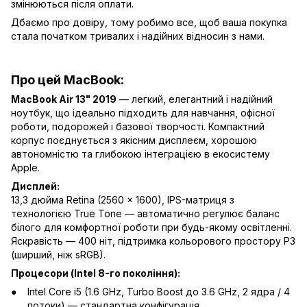
змінюються після оплати.
Дбаємо про довіру, тому робимо все, щоб ваша покупка
стала початком тривалих і надійних відносин з нами.
Про цей MacBook:
MacBook Air 13" 2019
— легкий, елегантний і надійний
ноутбук, що ідеально підходить для навчання, офісної
роботи, подорожей і базової творчості. Компактний
корпус поєднується з якісним дисплеєм, хорошою
автономністю та глибокою інтеграцією в екосистему
Apple.
Дисплей:
13,3 дюйма Retina (2560 × 1600), IPS-матриця з
технологією True Tone — автоматично регулює баланс
білого для комфортної роботи при будь-якому освітленні.
Яскравість — 400 ніт, підтримка кольорового простору P3
(ширший, ніж sRGB).
Процесори (Intel 8-го покоління):
Intel Core i5 (1.6 GHz, Turbo Boost до 3.6 GHz, 2 ядра / 4
потоки) — стандартна конфігурація