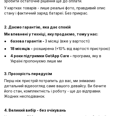
зробити остаточне рішення ще до оплати.
У картках товарів - лише реальні фото, правдивий опис
стану і фактичний заряд батареї. Без прикрас.
2. Даємо гарантію, яка дає спокій
Ми впевнені у техніці, яку продаємо, тому у нас:
базова гарантія -
3 місяці (вже у вартості)
18 місяців -
розширена (+10% від вартості пристрою)
4 роки підтримки GetApp Care -
програма, яку в
Україні пропонуємо лише ми
3. Прозорість передусім
Перш ніж пристрій потрапить до вас, ми знімаємо
детальний відеоогляд саме вашого девайсу. Ви бачите
його стан, комплектність і роботу - ще до відправки.
Жодних несподіванок.
4. Великий вибір - без очікувань