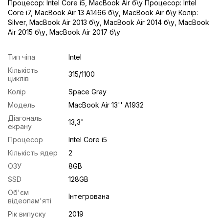
Процесор: Intel Core i5
,
MacBook Air б\у Процесор: Intel
Core i7
,
MacBook Air 13 A1466 б\у
,
MacBook Air б\у Колір:
Silver
,
MacBook Air 2013 б\у
,
MacBook Air 2014 б\у
,
MacBook
Air 2015 б\у
,
MacBook Air 2017 б\у
Тип чіпа
Intel
Кількість
315/1100
циклів
Колір
Space Gray
Модель
MacBook Air 13'' A1932
Діагональ
13,3"
екрану
Процесор
Intel Core i5
Кількість ядер
2
ОЗУ
8GB
SSD
128GB
Об'єм
Інтегрована
відеопам'яті
Рік випуску
2019