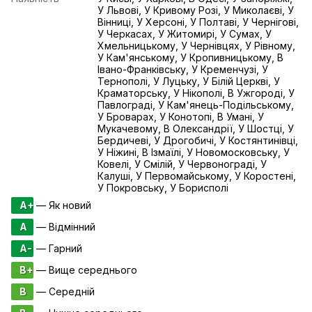
У Львові, У Кривому Розі, У Миколаєві, У
Вінниці, У Херсоні, У Полтаві, У Чернігові,
У Черкасах, У Житомирі, У Сумах, У
Хмельницькому, У Чернівцях, У Рівному,
У Кам'янському, У Кропивницькому, В
Івано-Франківську, У Кременчузі, У
Тернополі, У Луцьку, У Білій Церкві, У
Краматорську, У Нікополі, В Ужгороді, У
Павлограді, У Кам'янець-Подільському,
У Броварах, У Конотопі, В Умані, У
Мукачевому, В Олександрії, У Шостці, У
Бердичеві, У Дрогобичі, У Костянтинівці,
У Ніжині, В Ізмаїлі, У Новомосковську, У
Ковелі, У Смілій, У Червонограді, У
Калуші, У Первомайському, У Коростені,
У Покровську, У Борисполі
A+
— Як новий
A
— Відмінний
A-
— Гарний
B+
— Вище середнього
B
— Середній