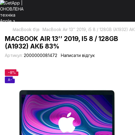
MacBook б\в
MacBook Air 13’’ 2019, i5 8 / 128GB (A1932) 
MACBOOK AIR 13’’ 2019, I5 8 / 128GB
(A1932) АКБ 83%
Артикул:
2000000081472
Написати відгук
−8%
A-