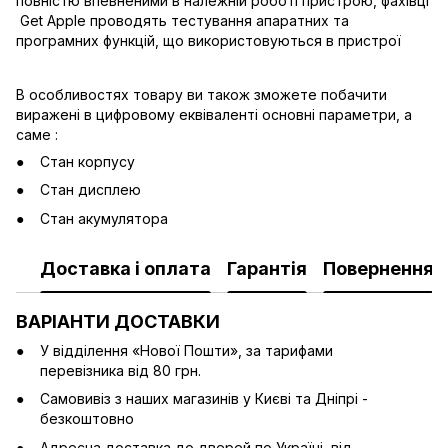
повністю впевненими в належній роботі пристрою, фахівці
Get Apple проводять тестування апаратних та
програмних функцій, що використовуються в пристрої
В особливостях товару ви також зможете побачити
виражені в цифровому еквіваленті основні параметри, а
саме :
Стан корпусу
Стан дисплею
Стан акумулятора
Доставка і оплата
Гарантія
Повернення
ВАРІАНТИ ДОСТАВКИ
У відділення «Нової Пошти», за тарифами
перевізника від 80 грн.
Cамовивіз з наших магазинів у Києві та Дніпрі -
безкоштовно
Адресна доставка до дверей по Україні від