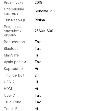
Рік випуску
2019
Операційна
Sonoma 14.3
система
Тип матриці
Retina
Роздільна
здатність
2560x1600
екрану
Веб-камера
Так
Bluetooth
Так
MagSafe
Ні
Аудіо роз'єм
Так
Кардрідер
Ні
Thunderbolt
2
USB-A
Ні
HDMI
Ні
USB-С
Так
True Tone
Так
Touch Bar
Ні