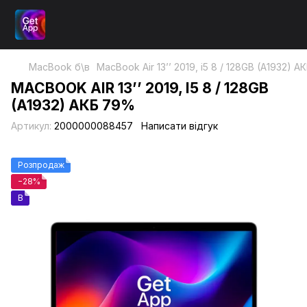
MacBook б\в
MacBook Air 13’’ 2019, i5 8 / 128GB (A1932) 
MACBOOK AIR 13’’ 2019, I5 8 / 128GB
(A1932) АКБ 79%
Артикул:
2000000088457
Написати відгук
Розпродаж
−28%
B