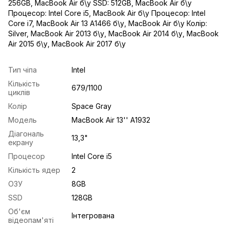
256GB
,
MacBook Air б\у SSD: 512GB
,
MacBook Air б\у
Процесор: Intel Core i5
,
MacBook Air б\у Процесор: Intel
Core i7
,
MacBook Air 13 A1466 б\у
,
MacBook Air б\у Колір:
Silver
,
MacBook Air 2013 б\у
,
MacBook Air 2014 б\у
,
MacBook
Air 2015 б\у
,
MacBook Air 2017 б\у
Тип чіпа
Intel
Кількість
679/1100
циклів
Колір
Space Gray
Модель
MacBook Air 13'' A1932
Діагональ
13,3"
екрану
Процесор
Intel Core i5
Кількість ядер
2
ОЗУ
8GB
SSD
128GB
Об'єм
Інтегрована
відеопам'яті