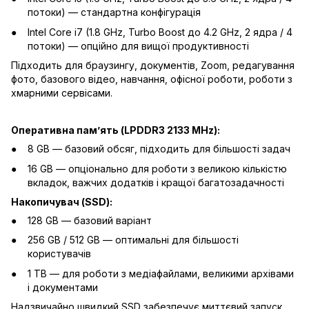
потоки) — стандартна конфігурація
Intel Core i7 (1.8 GHz, Turbo Boost до 4.2 GHz, 2 ядра / 4
потоки) — опційно для вищої продуктивності
Підходить для браузингу, документів, Zoom, редагування
фото, базового відео, навчання, офісної роботи, роботи з
хмарними сервісами.
Оперативна памʼять (LPDDR3 2133 MHz):
8 GB — базовий обсяг, підходить для більшості задач
16 GB — опціонально для роботи з великою кількістю
вкладок, важчих додатків і кращої багатозадачності
Накопичувач (SSD):
128 GB — базовий варіант
256 GB / 512 GB — оптимальні для більшості
користувачів
1 TB — для роботи з медіафайлами, великими архівами
і документами
Надзвичайно швидкий SSD забезпечує миттєвий запуск