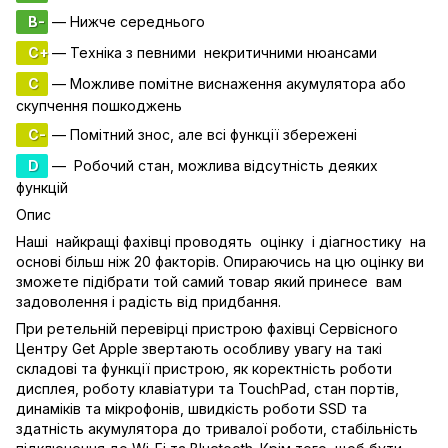
B-
— Нижче середнього
C+
— Техніка з певними некритичними нюансами
C
— Можливе помітне виснаження акумулятора або
скупчення пошкоджень
C-
— Помітний знос, але всі функції збережені
D
— Робочий стан, можлива відсутність деяких
функцій
Опис
Наші найкращі фахівці проводять оцінку і діагностику на
основі більш ніж 20 факторів. Опираючись на цю оцінку ви
зможете підібрати той самий товар який принесе вам
задоволення і радість від придбання.
При ретельній перевірці пристрою фахівці Сервісного
Центру Get Apple звертають особливу увагу на такі
складові та функції пристрою, як коректність роботи
дисплея, роботу клавіатури та TouchPad, стан портів,
динаміків та мікрофонів, швидкість роботи SSD та
здатність акумулятора до тривалої роботи, стабільність