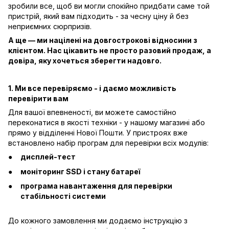
зробили все, щоб ви могли спокійно придбати саме той
пристрій, який вам підходить - за чесну ціну й без
неприємних сюрпризів.
А ще — ми націлені на довгострокові відносини з
клієнтом. Нас цікавить не просто разовий продаж, а
довіра, яку хочеться зберегти надовго.
1. Ми все перевіряємо - і даємо можливість
перевірити вам
Для вашої впевненості, ви можете самостійно
переконатися в якості техніки - у нашому магазині або
прямо у відділенні Нової Пошти. У пристроях вже
встановлено набір програм для перевірки всіх модулів:
дисплей-тест
моніторинг SSD і стану батареї
програма навантаження для перевірки
стабільності системи
До кожного замовлення ми додаємо інструкцію з