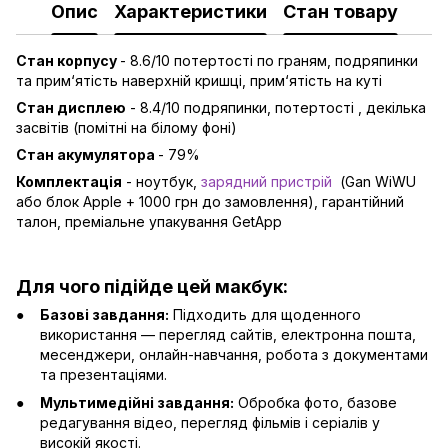
Опис
Характеристики
Стан товару
Стан корпусу
- 8.6/10 потертості по граням, подряпинки
та прим‘ятість наверхній кришці, прим‘ятість на куті
Стан дисплею
- 8.4/10 подряпинки, потертості , декілька
засвітів (помітні на білому фоні)
Стан акумулятора
- 79%
Комплектація
- ноутбук,
зарядний пристрій
(Gan WiWU
або блок Apple + 1000 грн до замовлення), гарантійний
талон, преміальне упакування GetApp
Для чого підійде цей макбук:
Базові завдання:
Підходить для щоденного
використання — перегляд сайтів, електронна пошта,
месенджери, онлайн-навчання, робота з документами
та презентаціями.
Мультимедійні завдання:
Обробка фото, базове
редагування відео, перегляд фільмів і серіалів у
високій якості.