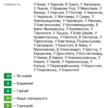
Наявність
У Києві, У Харкові, В Одесі, У Запоріжжі,
У Львові, У Кривому Розі, У Миколаєві, У
Вінниці, У Херсоні, У Полтаві, У Чернігові,
У Черкасах, У Житомирі, У Сумах, У
Хмельницькому, У Чернівцях, У Рівному,
У Кам'янському, У Кропивницькому, В
Івано-Франківську, У Кременчузі, У
Тернополі, У Луцьку, У Білій Церкві, У
Краматорську, У Нікополі, В Ужгороді, У
Павлограді, У Кам'янець-Подільському,
У Броварах, У Конотопі, В Умані, У
Мукачевому, В Олександрії, У Шостці, У
Бердичеві, У Дрогобичі, У Костянтинівці,
У Ніжині, В Ізмаїлі, У Новомосковську, У
Ковелі, У Смілій, У Червонограді, У
Калуші, У Первомайському, У Коростені,
У Покровську, У Борисполі
A+
— Як новий
A
— Відмінний
A-
— Гарний
B+
— Вище середнього
B
— Середній