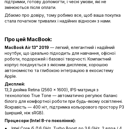
підтримки, готову допомогти, і чесні умови, які не
змінюються після оплати.
Дбаємо про довіру, тому робимо все, щоб ваша покупка
стала початком тривалих і надійних відносин з нами.
Про цей MacBook:
MacBook Air 13" 2019
— легкий, елегантний і надійний
ноутбук, що ідеально підходить для навчання, офісної
роботи, подорожей і базової творчості. Компактний
корпус поєднується з якісним дисплеєм, хорошою
автономністю та глибокою інтеграцією в екосистему
Apple.
Дисплей:
13,3 дюйма Retina (2560 × 1600), IPS-матриця з
технологією True Tone — автоматично регулює баланс
білого для комфортної роботи при будь-якому освітленні.
Яскравість — 400 ніт, підтримка кольорового простору P3
(ширший, ніж sRGB).
Процесори (Intel 8-го покоління):
Intel Core i5 (1.6 GHz, Turbo Boost до 3.6 GHz, 2 ядра / 4