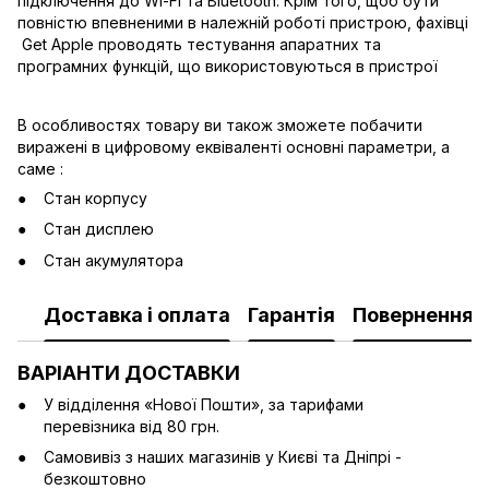
підключення до Wi-Fi та Bluetooth. Крім того, щоб бути
повністю впевненими в належній роботі пристрою, фахівці
Get Apple проводять тестування апаратних та
програмних функцій, що використовуються в пристрої
В особливостях товару ви також зможете побачити
виражені в цифровому еквіваленті основні параметри, а
саме :
Стан корпусу
Стан дисплею
Стан акумулятора
Доставка і оплата
Гарантія
Повернення
ВАРІАНТИ ДОСТАВКИ
У відділення «Нової Пошти», за тарифами
перевізника від 80 грн.
Cамовивіз з наших магазинів у Києві та Дніпрі -
безкоштовно