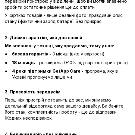
перевірки пристрою у відділенні, щоб ви могли впевнено
зробити остаточне рішення ще до оплати.
У картках товарів - лише реальні фото, правдивий опис
стану і фактичний заряд батареї. Без прикрас.
2. Даємо гарантію, яка дає спокій
Ми впевнені у техніці, яку продаємо, тому у нас:
базова гарантія -
3 місяці (вже у вартості)
18 місяців -
розширена (+10% від вартості пристрою)
4 роки підтримки GetApp Care -
програма, яку в
Україні пропонуємо лише ми
3. Прозорість передусім
Перш ніж пристрій потрапить до вас, ми знімаємо
детальний відеоогляд саме вашого девайсу. Ви бачите
його стан, комплектність і роботу - ще до відправки.
Жодних несподіванок.
4. Великий вибір - без очікувань