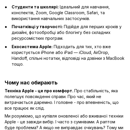
Студенти та школярі:
Ідеальний для навчання,
конспектів, Zoom, Google Classroom, Safari, та
використання навчальних застосунків.
Початківці у творчості:
Підійде для перших кроків у
дизайні, фотообробці або блогінгу без складних
ресурсомістких програм.
Екосистема Apple:
Підходить для тих, хто вже
користується iPhone або iPad — iCloud, AirDrop,
Handoff, спільні нотатки, відповіді на дзвінки з MacBook
тощо.
Чому нас обирають
Техніка Apple - це про комфорт.
Про стабільність, яка
полегшує повсякденні справи. Про час, який не
витрачається даремно. І головне - про впевненість, що
все працює як слід.
Ми розуміємо, що купівля оновленої або вживаної техніки
Apple - це завжди вибір. І часто з сумнівами. А раптом
буде проблема? А якщо не виправдає очікувань? Тому ми