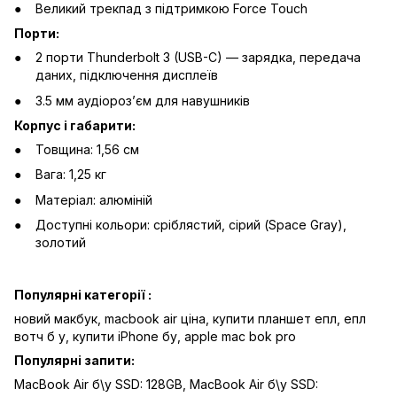
Великий трекпад з підтримкою Force Touch
Порти:
2 порти Thunderbolt 3 (USB-C) — зарядка, передача
даних, підключення дисплеїв
3.5 мм аудіорозʼєм для навушників
Корпус і габарити:
Товщина: 1,56 см
Вага: 1,25 кг
Матеріал: алюміній
Доступні кольори: сріблястий, сірий (Space Gray),
золотий
Популярні категорії :
новий макбук,
macbook air ціна,
купити планшет епл,
епл
вотч б у,
купити iPhone бу,
apple mac bok pro
Популярні запити:
MacBook Air б\у SSD: 128GB
,
MacBook Air б\у SSD: