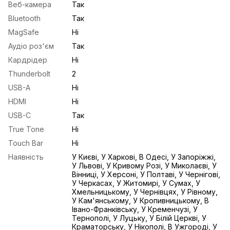
Веб-камера
Так
Bluetooth
Так
MagSafe
Ні
Аудіо роз'єм
Так
Кардрідер
Ні
Thunderbolt
2
USB-A
Ні
HDMI
Ні
USB-С
Так
True Tone
Ні
Touch Bar
Ні
Наявність
У Києві, У Харкові, В Одесі, У Запоріжжі,
У Львові, У Кривому Розі, У Миколаєві, У
Вінниці, У Херсоні, У Полтаві, У Чернігові,
У Черкасах, У Житомирі, У Сумах, У
Хмельницькому, У Чернівцях, У Рівному,
У Кам'янському, У Кропивницькому, В
Івано-Франківську, У Кременчузі, У
Тернополі, У Луцьку, У Білій Церкві, У
Краматорську, У Нікополі, В Ужгороді, У