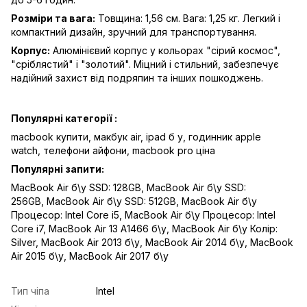
Розміри та вага:
Товщина: 1,56 см. Вага: 1,25 кг. Легкий і
компактний дизайн, зручний для транспортування.
Корпус:
Алюмінієвий корпус у кольорах "сірий космос",
"сріблястий" і "золотий". Міцний і стильний, забезпечує
надійний захист від подряпин та інших пошкоджень.
Популярні категорії :
macbook купити,
макбук air
,
ipad б у,
годинник apple
watch
,
телефони айфони,
macbook pro ціна
Популярні запити:
MacBook Air б\у SSD: 128GB
,
MacBook Air б\у SSD:
256GB
,
MacBook Air б\у SSD: 512GB
,
MacBook Air б\у
Процесор: Intel Core i5
,
MacBook Air б\у Процесор: Intel
Core i7
,
MacBook Air 13 A1466 б\у
,
MacBook Air б\у Колір:
Silver
,
MacBook Air 2013 б\у
,
MacBook Air 2014 б\у
,
MacBook
Air 2015 б\у
,
MacBook Air 2017 б\у
Тип чіпа
Intel