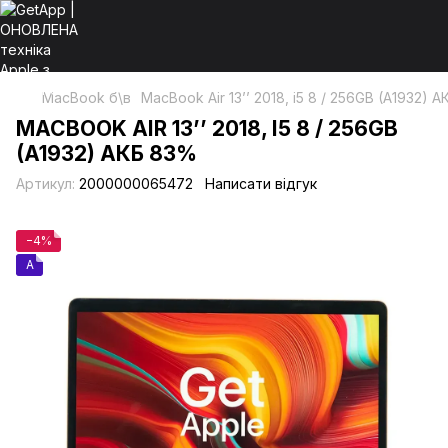
MacBook б\в
MacBook Air 13’’ 2018, i5 8 / 256GB (A1932) 
MACBOOK AIR 13’’ 2018, I5 8 / 256GB
(A1932) АКБ 83%
Артикул:
2000000065472
Написати відгук
−4%
A