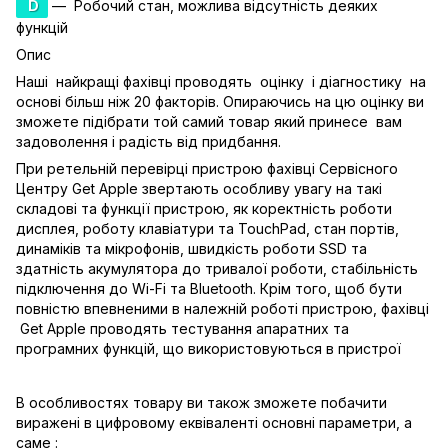
D
— Робочий стан, можлива відсутність деяких
функцій
Опис
Наші найкращі фахівці проводять оцінку і діагностику на
основі більш ніж 20 факторів. Опираючись на цю оцінку ви
зможете підібрати той самий товар який принесе вам
задоволення і радість від придбання.
При ретельній перевірці пристрою фахівці Сервісного
Центру Get Apple звертають особливу увагу на такі
складові та функції пристрою, як коректність роботи
дисплея, роботу клавіатури та TouchPad, стан портів,
динаміків та мікрофонів, швидкість роботи SSD та
здатність акумулятора до тривалої роботи, стабільність
підключення до Wi-Fi та Bluetooth. Крім того, щоб бути
повністю впевненими в належній роботі пристрою, фахівці
Get Apple проводять тестування апаратних та
програмних функцій, що використовуються в пристрої
В особливостях товару ви також зможете побачити
виражені в цифровому еквіваленті основні параметри, а
саме :