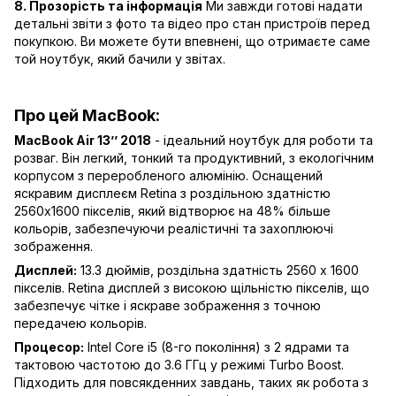
8. Прозорість та інформація
Ми завжди готові надати
детальні звіти з фото та відео про стан пристроїв перед
покупкою. Ви можете бути впевнені, що отримаєте саме
той ноутбук, який бачили у звітах.
Про цей MacBook:
MacBook Air 13’’ 2018
- ідеальний ноутбук для роботи та
розваг. Він легкий, тонкий та продуктивний, з екологічним
корпусом з переробленого алюмінію. Оснащений
яскравим дисплеєм Retina з роздільною здатністю
2560x1600 пікселів, який відтворює на 48% більше
кольорів, забезпечуючи реалістичні та захоплюючі
зображення.
Дисплей:
13.3 дюймів, роздільна здатність 2560 x 1600
пікселів. Retina дисплей з високою щільністю пікселів, що
забезпечує чітке і яскраве зображення з точною
передачею кольорів.
Процесор:
Intel Core i5 (8-го покоління) з 2 ядрами та
тактовою частотою до 3.6 ГГц у режимі Turbo Boost.
Підходить для повсякденних завдань, таких як робота з