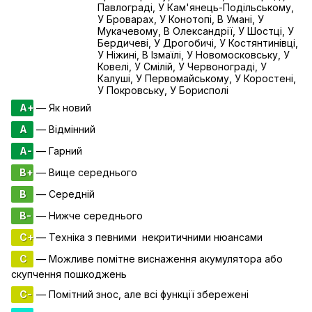
Павлограді, У Кам'янець-Подільському,
У Броварах, У Конотопі, В Умані, У
Мукачевому, В Олександрії, У Шостці, У
Бердичеві, У Дрогобичі, У Костянтинівці,
У Ніжині, В Ізмаїлі, У Новомосковську, У
Ковелі, У Смілій, У Червонограді, У
Калуші, У Первомайському, У Коростені,
У Покровську, У Борисполі
A+
— Як новий
A
— Відмінний
A-
— Гарний
B+
— Вище середнього
B
— Середній
B-
— Нижче середнього
C+
— Техніка з певними некритичними нюансами
C
— Можливе помітне виснаження акумулятора або
скупчення пошкоджень
C-
— Помітний знос, але всі функції збережені