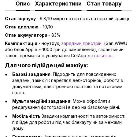
Опис
Характеристики
Стан товару
Стан корпусу
- 9.8/10 мікро потертість на верхній кришці
Стан дисплею
- 10/10
Стан акумулятора
- 83%
Комплектація
- ноутбук,
зарядний пристрій
(Gan WiWU
або блок Apple + 1000 грн до замовлення), гарантійний
талон, преміальне упакування GetApp
детальніше
.
Для чого підійде цей макбук:
Базові завдання:
Підходить для повсякденних
завдань, таких як перегляд веб-сторінок, робота з
документами, електронною поштою та потоковим
відео.
Мультимедійні завдання:
Може обробляти
редагування фотографій і відео на базовому рівні.
Мобільність
:Завдяки компактності та автономності
підійде для роботи під час блекауту чи за межами
дому.
Екосистема :
Користувачі, які вже інтегровані в