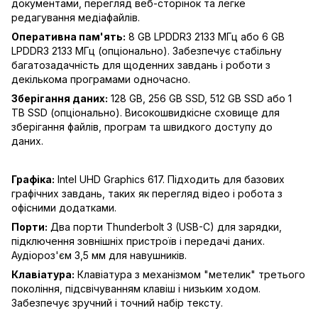
документами, перегляд веб-сторінок та легке
редагування медіафайлів.
Оперативна пам'ять:
8 GB LPDDR3 2133 МГц або 6 GB
LPDDR3 2133 МГц (опціонально). Забезпечує стабільну
багатозадачність для щоденних завдань і роботи з
декількома програмами одночасно.
Зберігання даних:
128 GB, 256 GB SSD, 512 GB SSD або 1
TB SSD (опціонально). Високошвидкісне сховище для
зберігання файлів, програм та швидкого доступу до
даних.
Графіка:
Intel UHD Graphics 617. Підходить для базових
графічних завдань, таких як перегляд відео і робота з
офісними додатками.
Порти:
Два порти Thunderbolt 3 (USB-C) для зарядки,
підключення зовнішніх пристроїв і передачі даних.
Аудіороз'єм 3,5 мм для навушників.
Клавіатура:
Клавіатура з механізмом "метелик" третього
покоління, підсвічуванням клавіш і низьким ходом.
Забезпечує зручний і точний набір тексту.