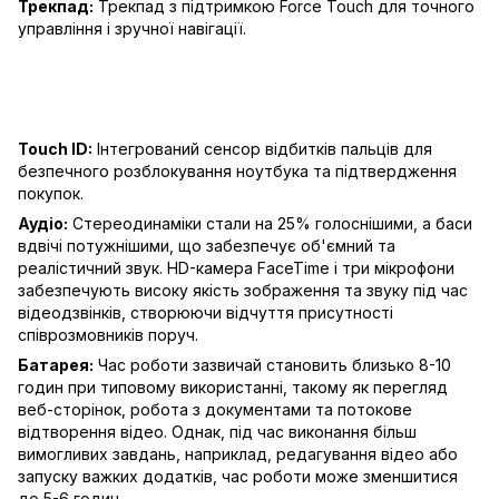
Трекпад:
Трекпад з підтримкою Force Touch для точного
управління і зручної навігації.
Touch ID:
Інтегрований сенсор відбитків пальців для
безпечного розблокування ноутбука та підтвердження
покупок.
Аудіо:
Стереодинаміки стали на 25% голоснішими, а баси
вдвічі потужнішими, що забезпечує об'ємний та
реалістичний звук. HD-камера FaceTime і три мікрофони
забезпечують високу якість зображення та звуку під час
відеодзвінків, створюючи відчуття присутності
співрозмовників поруч.
Батарея:
Час роботи зазвичай становить близько 8-10
годин при типовому використанні, такому як перегляд
веб-сторінок, робота з документами та потокове
відтворення відео. Однак, під час виконання більш
вимогливих завдань, наприклад, редагування відео або
запуску важких додатків, час роботи може зменшитися
до 5-6 годин.