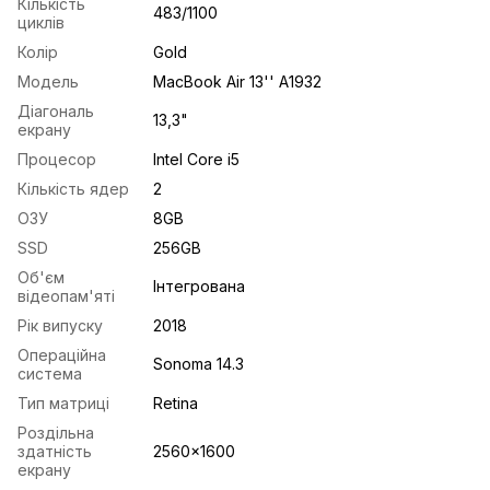
Кількість
483/1100
циклів
Колір
Gold
Модель
MacBook Air 13'' A1932
Діагональ
13,3"
екрану
Процесор
Intel Core i5
Кількість ядер
2
ОЗУ
8GB
SSD
256GB
Об'єм
Інтегрована
відеопам'яті
Рік випуску
2018
Операційна
Sonoma 14.3
система
Тип матриці
Retina
Роздільна
здатність
2560x1600
екрану