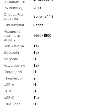
відеопам'яті
Рік випуску
2019
Операційна
Sonoma 14.3
система
Тип матриці
Retina
Роздільна
здатність
2560x1600
екрану
Веб-камера
Так
Bluetooth
Так
MagSafe
Ні
Аудіо роз'єм
Так
Кардрідер
Ні
Thunderbolt
2
USB-A
Ні
HDMI
Ні
USB-С
Так
True Tone
Ні