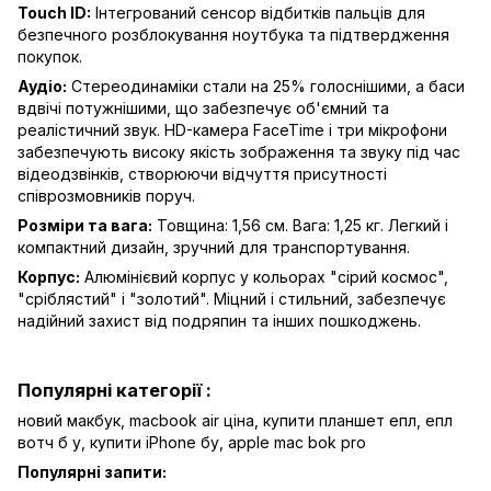
Touch ID:
Інтегрований сенсор відбитків пальців для
безпечного розблокування ноутбука та підтвердження
покупок.
Аудіо:
Стереодинаміки стали на 25% голоснішими, а баси
вдвічі потужнішими, що забезпечує об'ємний та
реалістичний звук. HD-камера FaceTime і три мікрофони
забезпечують високу якість зображення та звуку під час
відеодзвінків, створюючи відчуття присутності
співрозмовників поруч.
Розміри та вага:
Товщина: 1,56 см. Вага: 1,25 кг. Легкий і
компактний дизайн, зручний для транспортування.
Корпус:
Алюмінієвий корпус у кольорах "сірий космос",
"сріблястий" і "золотий". Міцний і стильний, забезпечує
надійний захист від подряпин та інших пошкоджень.
Популярні категорії :
новий макбук,
macbook air ціна,
купити планшет епл,
епл
вотч б у,
купити iPhone бу,
apple mac bok pro
Популярні запити: