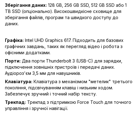
Зберігання даних:
128 GB, 256 GB SSD, 512 GB SSD або 1
TB SSD (опціонально). Високошвидкісне сховище для
зберігання файлів, програм та швидкого доступу до
даних.
Графіка:
Intel UHD Graphics 617. Підходить для базових
графічних завдань, таких як перегляд відео і робота з
офісними додатками.
Порти:
Два порти Thunderbolt 3 (USB-C) для зарядки,
підключення зовнішніх пристроїв і передачі даних.
Аудіороз'єм 3,5 мм для навушників.
Клавіатура:
Клавіатура з механізмом "метелик" третього
покоління, підсвічуванням клавіш і низьким ходом.
Забезпечує зручний і точний набір тексту.
Трекпад:
Трекпад з підтримкою Force Touch для точного
управління і зручної навігації.