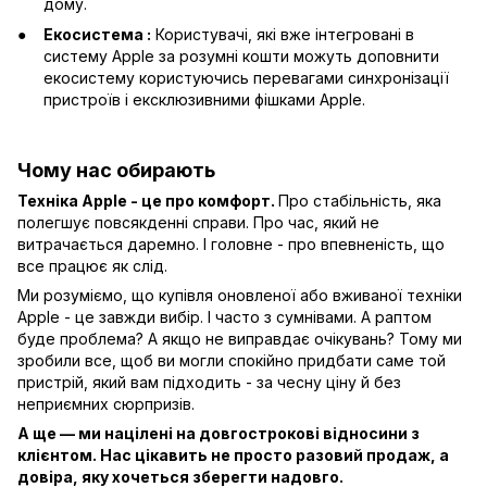
дому.
Екосистема :
Користувачі, які вже інтегровані в
систему Apple за розумні кошти можуть доповнити
екосистему користуючись перевагами синхронізації
пристроїв і ексклюзивними фішками Apple.
Чому нас обирають
Техніка Apple - це про комфорт.
Про стабільність, яка
полегшує повсякденні справи. Про час, який не
витрачається даремно. І головне - про впевненість, що
все працює як слід.
Ми розуміємо, що купівля оновленої або вживаної техніки
Apple - це завжди вибір. І часто з сумнівами. А раптом
буде проблема? А якщо не виправдає очікувань? Тому ми
зробили все, щоб ви могли спокійно придбати саме той
пристрій, який вам підходить - за чесну ціну й без
неприємних сюрпризів.
А ще — ми націлені на довгострокові відносини з
клієнтом. Нас цікавить не просто разовий продаж, а
довіра, яку хочеться зберегти надовго.