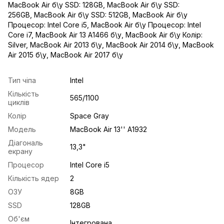
MacBook Air б\у SSD: 128GB
,
MacBook Air б\у SSD:
256GB
,
MacBook Air б\у SSD: 512GB
,
MacBook Air б\у
Процесор: Intel Core i5
,
MacBook Air б\у Процесор: Intel
Core i7
,
MacBook Air 13 A1466 б\у
,
MacBook Air б\у Колір:
Silver
,
MacBook Air 2013 б\у
,
MacBook Air 2014 б\у
,
MacBook
Air 2015 б\у
,
MacBook Air 2017 б\у
Тип чіпа
Intel
Кількість
565/1100
циклів
Колір
Space Gray
Модель
MacBook Air 13'' A1932
Діагональ
13,3"
екрану
Процесор
Intel Core i5
Кількість ядер
2
ОЗУ
8GB
SSD
128GB
Об'єм
Інтегрована