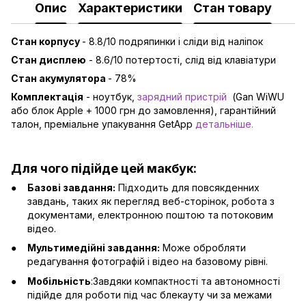
Опис
Характеристики
Стан товару
Стан корпусу
- 8.8/10 подряпинки і сліди від наліпок
Стан дисплею
- 8.6/10 потертості, слід від клавіатури
Стан акумулятора
- 78%
Комплектація
- ноутбук,
зарядний пристрій
(Gan WiWU
або блок Apple + 1000 грн до замовлення), гарантійний
талон, преміальне упакування GetApp
детальніше
.
Для чого підійде цей макбук:
Базові завдання:
Підходить для повсякденних
завдань, таких як перегляд веб-сторінок, робота з
документами, електронною поштою та потоковим
відео.
Мультимедійні завдання:
Може обробляти
редагування фотографій і відео на базовому рівні.
Мобільність
:Завдяки компактності та автономності
підійде для роботи під час блекауту чи за межами