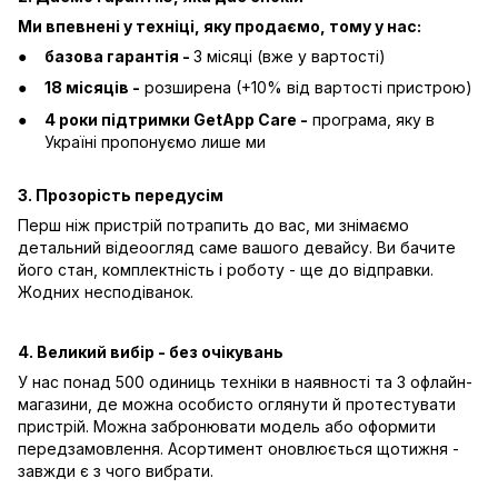
Ми впевнені у техніці, яку продаємо, тому у нас:
базова гарантія -
3 місяці (вже у вартості)
18 місяців -
розширена (+10% від вартості пристрою)
4 роки підтримки GetApp Care -
програма, яку в
Україні пропонуємо лише ми
3. Прозорість передусім
Перш ніж пристрій потрапить до вас, ми знімаємо
детальний відеоогляд саме вашого девайсу. Ви бачите
його стан, комплектність і роботу - ще до відправки.
Жодних несподіванок.
4. Великий вибір - без очікувань
У нас понад 500 одиниць техніки в наявності та 3 офлайн-
магазини, де можна особисто оглянути й протестувати
пристрій. Можна забронювати модель або оформити
передзамовлення. Асортимент оновлюється щотижня -
завжди є з чого вибрати.