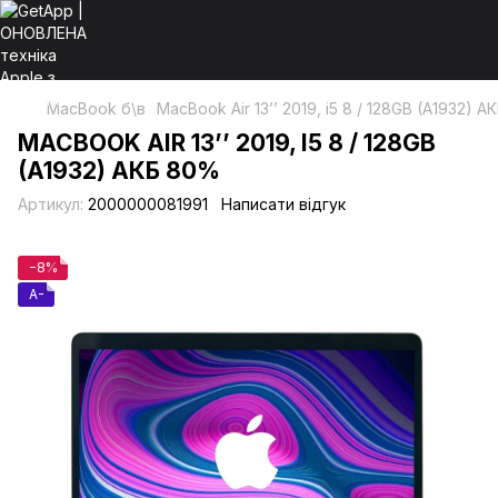
MacBook б\в
MacBook Air 13’’ 2019, i5 8 / 128GB (A1932) 
MACBOOK AIR 13’’ 2019, I5 8 / 128GB
(A1932) АКБ 80%
Артикул:
2000000081991
Написати відгук
−8%
A-