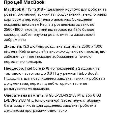
Про цей MacBook:
MacBook Air 13’’ 2018
- ідеальний ноутбук для роботи та
розваг. Він легкий, тонкий та продуктивний, з екологічним
корпусом з переробленого алюмінію. Оснащений
яскравим дисплеєм Retina з роздільною здатністю
2560x1600 пікселів, який відтворює на 48% більше
кольорів, забезпечуючи реалістичні та захоплюючі
зображення.
Дисплей:
13.3 дюймів, роздільна здатність 2560 x 1600
пікселів. Retina дисплей з високою щільністю пікселів, що
забезпечує чітке і яскраве зображення з точною
передачею кольорів.
Процесор:
Intel Core i5 (8-го покоління) з 2 ядрами та
тактовою частотою до 3.6 ГГц у режимі Turbo Boost.
Підходить для повсякденних завдань, таких як робота з
документами, перегляд веб-сторінок та легке
редагування медіафайлів.
Оперативна пам'ять:
8 GB LPDDR3 2133 МГц або 6 GB
LPDDR3 2133 МГц (опціонально). Забезпечує стабільну
багатозадачність для щоденних завдань і роботи з
декількома програмами одночасно.