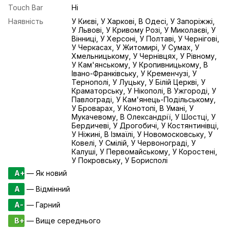
Touch Bar
Ні
Наявність
У Києві, У Харкові, В Одесі, У Запоріжжі,
У Львові, У Кривому Розі, У Миколаєві, У
Вінниці, У Херсоні, У Полтаві, У Чернігові,
У Черкасах, У Житомирі, У Сумах, У
Хмельницькому, У Чернівцях, У Рівному,
У Кам'янському, У Кропивницькому, В
Івано-Франківську, У Кременчузі, У
Тернополі, У Луцьку, У Білій Церкві, У
Краматорську, У Нікополі, В Ужгороді, У
Павлограді, У Кам'янець-Подільському,
У Броварах, У Конотопі, В Умані, У
Мукачевому, В Олександрії, У Шостці, У
Бердичеві, У Дрогобичі, У Костянтинівці,
У Ніжині, В Ізмаїлі, У Новомосковську, У
Ковелі, У Смілій, У Червонограді, У
Калуші, У Первомайському, У Коростені,
У Покровську, У Борисполі
A+
— Як новий
A
— Відмінний
A-
— Гарний
B+
— Вище середнього