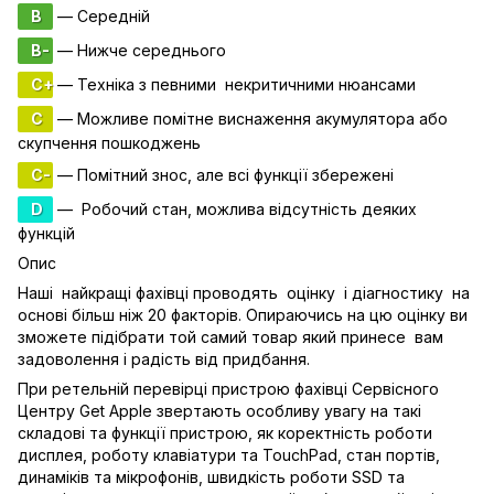
B
— Середній
B-
— Нижче середнього
C+
— Техніка з певними некритичними нюансами
C
— Можливе помітне виснаження акумулятора або
скупчення пошкоджень
C-
— Помітний знос, але всі функції збережені
D
— Робочий стан, можлива відсутність деяких
функцій
Опис
Наші найкращі фахівці проводять оцінку і діагностику на
основі більш ніж 20 факторів. Опираючись на цю оцінку ви
зможете підібрати той самий товар який принесе вам
задоволення і радість від придбання.
При ретельній перевірці пристрою фахівці Сервісного
Центру Get Apple звертають особливу увагу на такі
складові та функції пристрою, як коректність роботи
дисплея, роботу клавіатури та TouchPad, стан портів,
динаміків та мікрофонів, швидкість роботи SSD та