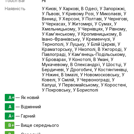
Touch Bar
Ні
Наявність
У Києві, У Харкові, В Одесі, У Запоріжжі,
У Львові, У Кривому Розі, У Миколаєві, У
Вінниці, У Херсоні, У Полтаві, У Чернігові,
У Черкасах, У Житомирі, У Сумах, У
Хмельницькому, У Чернівцях, У Рівному,
У Кам'янському, У Кропивницькому, В
Івано-Франківську, У Кременчузі, У
Тернополі, У Луцьку, У Білій Церкві, У
Краматорську, У Нікополі, В Ужгороді, У
Павлограді, У Кам'янець-Подільському,
У Броварах, У Конотопі, В Умані, У
Мукачевому, В Олександрії, У Шостці, У
Бердичеві, У Дрогобичі, У Костянтинівці,
У Ніжині, В Ізмаїлі, У Новомосковську, У
Ковелі, У Смілій, У Червонограді, У
Калуші, У Первомайському, У Коростені,
У Покровську, У Борисполі
A+
— Як новий
A
— Відмінний
A-
— Гарний
B+
— Вище середнього