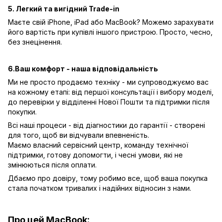
5. Легкий та вигідний Trade-in
Маєте свій iPhone, iPad або MacBook? Можемо зарахувати
його вартість при купівлі іншого пристрою. Просто, чесно,
без знецінення.
6.Ваш комфорт - наша відповідальність
Ми не просто продаємо техніку - ми супроводжуємо вас
на кожному етапі: від першої консультації і вибору моделі,
до перевірки у відділенні Нової Пошти та підтримки після
покупки.
Всі наші процеси - від діагностики до гарантії - створені
для того, щоб ви відчували впевненість.
Маємо власний сервісний центр, команду технічної
підтримки, готову допомогти, і чесні умови, які не
змінюються після оплати.
Дбаємо про довіру, тому робимо все, щоб ваша покупка
стала початком тривалих і надійних відносин з нами.
Про цей MacBook: