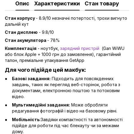
Опис
Характеристики
Стан товару
Стан корпусу
- 8.9/10 незначні потертості, трохи вигнуто
дальній кут
Стан дисплею
- 9.8/10
Стан акумулятора
- 78%
Комплектація
- ноутбук,
зарядний пристрій
(Gan WiWU
або блок Apple + 1000 грн до замовлення), гарантійний
талон, преміальне упакування GetApp
Для чого підійде цей макбук:
Базові завдання:
Підходить для повсякденних
завдань, таких як перегляд веб-сторінок, робота з
документами, електронною поштою та потоковим
відео.
Мультимедійні завдання:
Може обробляти
редагування фотографій і відео на базовому рівні.
Мобільність
:Завдяки компактності та автономності
підійде для роботи під час блекауту чи за межами
дому.