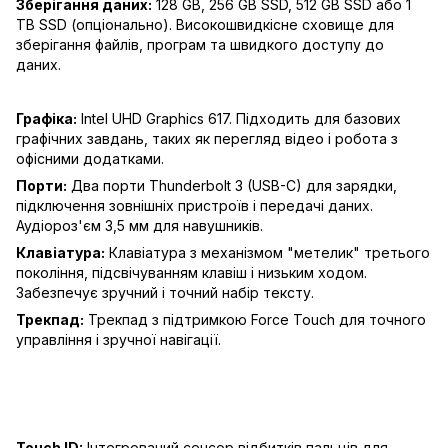
Зберігання даних:
128 GB, 256 GB SSD, 512 GB SSD або 1
TB SSD (опціонально). Високошвидкісне сховище для
зберігання файлів, програм та швидкого доступу до
даних.
Графіка:
Intel UHD Graphics 617. Підходить для базових
графічних завдань, таких як перегляд відео і робота з
офісними додатками.
Порти:
Два порти Thunderbolt 3 (USB-C) для зарядки,
підключення зовнішніх пристроїв і передачі даних.
Аудіороз'єм 3,5 мм для навушників.
Клавіатура:
Клавіатура з механізмом "метелик" третього
покоління, підсвічуванням клавіш і низьким ходом.
Забезпечує зручний і точний набір тексту.
Трекпад:
Трекпад з підтримкою Force Touch для точного
управління і зручної навігації.
Touch ID:
Інтегрований сенсор відбитків пальців для