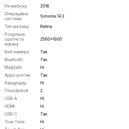
Рік випуску
2018
Операційна
Sonoma 14.3
система
Тип матриці
Retina
Роздільна
здатність
2560x1600
екрану
Веб-камера
Так
Bluetooth
Так
MagSafe
Ні
Аудіо роз'єм
Так
Кардрідер
Ні
Thunderbolt
2
USB-A
Ні
HDMI
Ні
USB-С
Так
True Tone
Ні