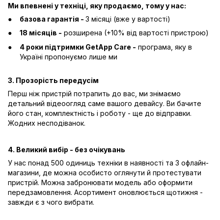
Ми впевнені у техніці, яку продаємо, тому у нас:
базова гарантія -
3 місяці (вже у вартості)
18 місяців -
розширена (+10% від вартості пристрою)
4 роки підтримки GetApp Care -
програма, яку в
Україні пропонуємо лише ми
3. Прозорість передусім
Перш ніж пристрій потрапить до вас, ми знімаємо
детальний відеоогляд саме вашого девайсу. Ви бачите
його стан, комплектність і роботу - ще до відправки.
Жодних несподіванок.
4. Великий вибір - без очікувань
У нас понад 500 одиниць техніки в наявності та 3 офлайн-
магазини, де можна особисто оглянути й протестувати
пристрій. Можна забронювати модель або оформити
передзамовлення. Асортимент оновлюється щотижня -
завжди є з чого вибрати.