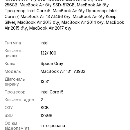
256GB
,
MacBook Air б\у SSD: 512GB
,
MacBook Air б\у
Процесор: Intel Core i5
,
MacBook Air б\у Процесор: Intel
Core i7
,
MacBook Air 13 A1466 б\у
,
MacBook Air б\у Колір:
Silver
,
MacBook Air 2013 б\у
,
MacBook Air 2014 б\у
,
MacBook
Air 2015 б\у
,
MacBook Air 2017 б\у
Тип чіпа
Intel
Кількість
132/1100
циклів
Колір
Space Gray
Модель
MacBook Air 13'' A1932
Діагональ
13,3"
екрану
Процесор
Intel Core i5
Кількість ядер
2
ОЗУ
8GB
SSD
128GB
Об'єм
Інтегрована
відеопам'яті