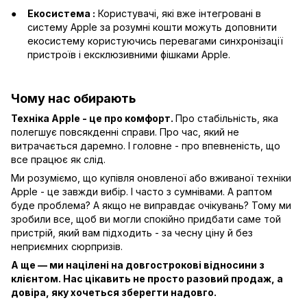
Екосистема :
Користувачі, які вже інтегровані в
систему Apple за розумні кошти можуть доповнити
екосистему користуючись перевагами синхронізації
пристроїв і ексклюзивними фішками Apple.
Чому нас обирають
Техніка Apple - це про комфорт.
Про стабільність, яка
полегшує повсякденні справи. Про час, який не
витрачається даремно. І головне - про впевненість, що
все працює як слід.
Ми розуміємо, що купівля оновленої або вживаної техніки
Apple - це завжди вибір. І часто з сумнівами. А раптом
буде проблема? А якщо не виправдає очікувань? Тому ми
зробили все, щоб ви могли спокійно придбати саме той
пристрій, який вам підходить - за чесну ціну й без
неприємних сюрпризів.
А ще — ми націлені на довгострокові відносини з
клієнтом. Нас цікавить не просто разовий продаж, а
довіра, яку хочеться зберегти надовго.