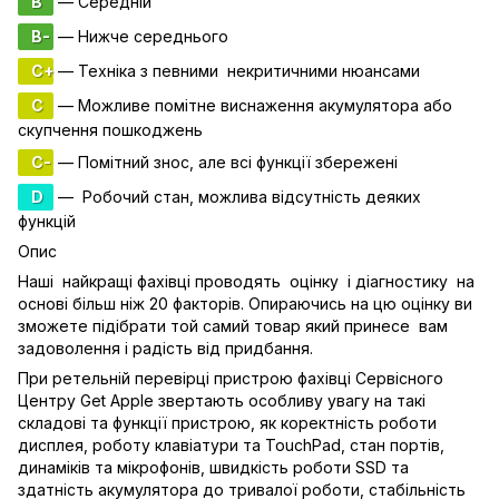
B
— Середній
B-
— Нижче середнього
C+
— Техніка з певними некритичними нюансами
C
— Можливе помітне виснаження акумулятора або
скупчення пошкоджень
C-
— Помітний знос, але всі функції збережені
D
— Робочий стан, можлива відсутність деяких
функцій
Опис
Наші найкращі фахівці проводять оцінку і діагностику на
основі більш ніж 20 факторів. Опираючись на цю оцінку ви
зможете підібрати той самий товар який принесе вам
задоволення і радість від придбання.
При ретельній перевірці пристрою фахівці Сервісного
Центру Get Apple звертають особливу увагу на такі
складові та функції пристрою, як коректність роботи
дисплея, роботу клавіатури та TouchPad, стан портів,
динаміків та мікрофонів, швидкість роботи SSD та
здатність акумулятора до тривалої роботи, стабільність