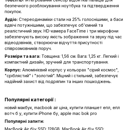
безпечного розблокування ноутбука та підтвердження
покупок.
Аудіо:
Стереодинаміки стали на 25% голоснішими, а баси
вдвічі потужнішими, що забезпечує об'ємний та
реалістичний звук. HD-камера FaceTime і три мікрофони
забезпечують високу якість зображення та звуку під час
відеодзвінків, створюючи відчуття присутності
співрозмовників поруч.
Розміри та вага:
Товщина: 1,56 см. Вага: 1,25 кг. Легкий і
компактний дизайн, зручний для транспортування.
Корпус:
Алюмінієвий корпус у кольорах "сірий космос",
"сріблястий" і "золотий". Міцний і стильний, забезпечує
надійний захист від подряпин та інших пошкоджень.
Популярні категорії :
новий макбук,
macbook air ціна,
купити планшет епл,
епл
вотч б у,
купити iPhone бу,
apple mac bok pro
Популярні запити:
MacBook Air б\у SSD: 128GB
,
MacBook Air б\у SSD: