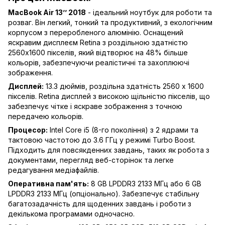
MacBook Air 13’’ 2018
- ідеальний ноутбук для роботи та
розваг. Він легкий, тонкий та продуктивний, з екологічним
корпусом з переробленого алюмінію. Оснащений
яскравим дисплеєм Retina з роздільною здатністю
2560x1600 пікселів, який відтворює на 48% більше
кольорів, забезпечуючи реалістичні та захоплюючі
зображення.
Дисплей:
13.3 дюймів, роздільна здатність 2560 x 1600
пікселів. Retina дисплей з високою щільністю пікселів, що
забезпечує чітке і яскраве зображення з точною
передачею кольорів.
Процесор:
Intel Core i5 (8-го покоління) з 2 ядрами та
тактовою частотою до 3.6 ГГц у режимі Turbo Boost.
Підходить для повсякденних завдань, таких як робота з
документами, перегляд веб-сторінок та легке
редагування медіафайлів.
Оперативна пам'ять:
8 GB LPDDR3 2133 МГц або 6 GB
LPDDR3 2133 МГц (опціонально). Забезпечує стабільну
багатозадачність для щоденних завдань і роботи з
декількома програмами одночасно.