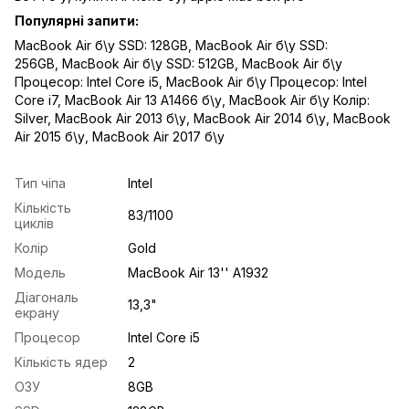
Популярні запити:
MacBook Air б\у SSD: 128GB
,
MacBook Air б\у SSD:
256GB
,
MacBook Air б\у SSD: 512GB
,
MacBook Air б\у
Процесор: Intel Core i5
,
MacBook Air б\у Процесор: Intel
Core i7
,
MacBook Air 13 A1466 б\у
,
MacBook Air б\у Колір:
Silver
,
MacBook Air 2013 б\у
,
MacBook Air 2014 б\у
,
MacBook
Air 2015 б\у
,
MacBook Air 2017 б\у
Тип чіпа
Intel
Кількість
83/1100
циклів
Колір
Gold
Модель
MacBook Air 13'' A1932
Діагональ
13,3"
екрану
Процесор
Intel Core i5
Кількість ядер
2
ОЗУ
8GB