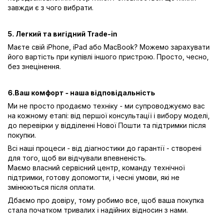
завжди є з чого вибрати.
5. Легкий та вигідний Trade-in
Маєте свій iPhone, iPad або MacBook? Можемо зарахувати
його вартість при купівлі іншого пристрою. Просто, чесно,
без знецінення.
6.Ваш комфорт - наша відповідальність
Ми не просто продаємо техніку - ми супроводжуємо вас
на кожному етапі: від першої консультації і вибору моделі,
до перевірки у відділенні Нової Пошти та підтримки після
покупки.
Всі наші процеси - від діагностики до гарантії - створені
для того, щоб ви відчували впевненість.
Маємо власний сервісний центр, команду технічної
підтримки, готову допомогти, і чесні умови, які не
змінюються після оплати.
Дбаємо про довіру, тому робимо все, щоб ваша покупка
стала початком тривалих і надійних відносин з нами.