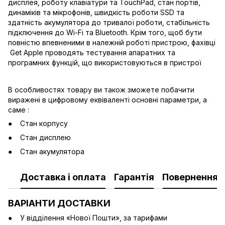
дисплея, роботу клавіатури та TouchPad, стан портів,
динаміків та мікрофонів, швидкість роботи SSD та
здатність акумулятора до тривалої роботи, стабільність
підключення до Wi-Fi та Bluetooth. Крім того, щоб бути
повністю впевненими в належній роботі пристрою, фахівці
Get Apple проводять тестування апаратних та
програмних функцій, що використовуються в пристрої
В особливостях товару ви також зможете побачити
виражені в цифровому еквіваленті основні параметри, а
саме :
Стан корпусу
Стан дисплею
Стан акумулятора
Доставка і оплата
Гарантія
Повернення
ВАРІАНТИ ДОСТАВКИ
У відділення «Нової Пошти», за тарифами