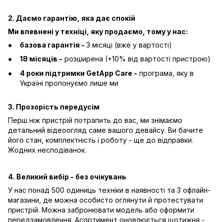
2. Даємо гарантію, яка дає спокій
Ми впевнені у техніці, яку продаємо, тому у нас:
базова гарантія -
3 місяці (вже у вартості)
18 місяців -
розширена (+10% від вартості пристрою)
4 роки підтримки GetApp Care -
програма, яку в
Україні пропонуємо лише ми
3. Прозорість передусім
Перш ніж пристрій потрапить до вас, ми знімаємо
детальний відеоогляд саме вашого девайсу. Ви бачите
його стан, комплектність і роботу - ще до відправки.
Жодних несподіванок.
4. Великий вибір - без очікувань
У нас понад 500 одиниць техніки в наявності та 3 офлайн-
магазини, де можна особисто оглянути й протестувати
пристрій. Можна забронювати модель або оформити
передзамовлення. Асортимент оновлюється щотижня -