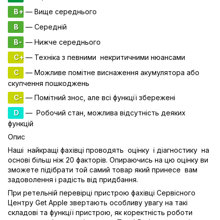
B+
— Вище середнього
B
— Середній
B-
— Нижче середнього
C+
— Техніка з певними некритичними нюансами
C
— Можливе помітне виснаження акумулятора або
скупчення пошкоджень
C-
— Помітний знос, але всі функції збережені
D
— Робочий стан, можлива відсутність деяких
функцій
Опис
Наші найкращі фахівці проводять оцінку і діагностику на
основі більш ніж 20 факторів. Опираючись на цю оцінку ви
зможете підібрати той самий товар який принесе вам
задоволення і радість від придбання.
При ретельній перевірці пристрою фахівці Сервісного
Центру Get Apple звертають особливу увагу на такі
складові та функції пристрою, як коректність роботи