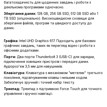
багатозадачність для щоденних завдань і роботи з
декількома програмами одночасно.
Зберігання даних:
128 GB, 256 GB SSD, 512 GB SSD або 1
TB SSD (опціонально). Високошвидкісне сховище для
зберігання файлів, програм та швидкого доступу до
даних.
Графіка:
Intel UHD Graphics 617. Підходить для базових
графічних завдань, таких як перегляд відео і робота з
офісними додатками.
Порти:
Два порти Thunderbolt 3 (USB-C) для зарядки,
підключення зовнішніх пристроїв і передачі даних.
Аудіороз'єм 3,5 мм для навушників.
Клавіатура:
Клавіатура з механізмом "метелик" третього
покоління, підсвічуванням клавіш і низьким ходом.
Забезпечує зручний і точний набір тексту.
Трекпад:
Трекпад з підтримкою Force Touch для точного
управління і зручної навігації.