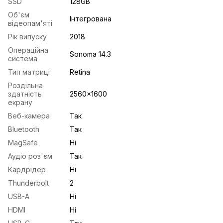
SSD
128GB
Об'єм
Інтегрована
відеопам'яті
Рік випуску
2018
Операційна
Sonoma 14.3
система
Тип матриці
Retina
Роздільна
здатність
2560x1600
екрану
Веб-камера
Так
Bluetooth
Так
MagSafe
Ні
Аудіо роз'єм
Так
Кардрідер
Ні
Thunderbolt
2
USB-A
Ні
HDMI
Ні