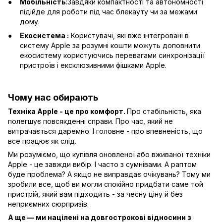
Мобільність
:Завдяки компактності та автономності
підійде для роботи під час блекауту чи за межами
дому.
Екосистема :
Користувачі, які вже інтегровані в
систему Apple за розумні кошти можуть доповнити
екосистему користуючись перевагами синхронізації
пристроїв і ексклюзивними фішками Apple.
Чому нас обирають
Техніка Apple - це про комфорт.
Про стабільність, яка
полегшує повсякденні справи. Про час, який не
витрачається даремно. І головне - про впевненість, що
все працює як слід.
Ми розуміємо, що купівля оновленої або вживаної техніки
Apple - це завжди вибір. І часто з сумнівами. А раптом
буде проблема? А якщо не виправдає очікувань? Тому ми
зробили все, щоб ви могли спокійно придбати саме той
пристрій, який вам підходить - за чесну ціну й без
неприємних сюрпризів.
А ще — ми націлені на довгострокові відносини з