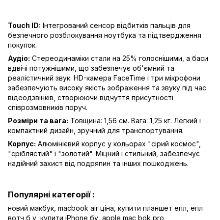
Touch ID:
Інтегрований сенсор відбитків пальців для
безпечного розблокування ноутбука та підтвердження
покупок.
Аудіо:
Стереодинаміки стали на 25% голоснішими, а баси
вдвічі потужнішими, що забезпечує об'ємний та
реалістичний звук. HD-камера FaceTime і три мікрофони
забезпечують високу якість зображення та звуку під час
відеодзвінків, створюючи відчуття присутності
співрозмовників поруч.
Розміри та вага:
Товщина: 1,56 см. Вага: 1,25 кг. Легкий і
компактний дизайн, зручний для транспортування.
Корпус:
Алюмінієвий корпус у кольорах "сірий космос",
"сріблястий" і "золотий". Міцний і стильний, забезпечує
надійний захист від подряпин та інших пошкоджень.
Популярні категорії :
новий макбук,
macbook air ціна,
купити планшет епл,
епл
вотч б у,
купити iPhone бу,
apple mac bok pro