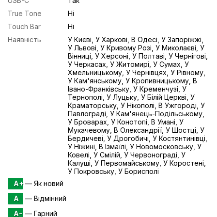
USB-С
Так
True Tone
Ні
Touch Bar
Ні
Наявність
У Києві, У Харкові, В Одесі, У Запоріжжі,
У Львові, У Кривому Розі, У Миколаєві, У
Вінниці, У Херсоні, У Полтаві, У Чернігові,
У Черкасах, У Житомирі, У Сумах, У
Хмельницькому, У Чернівцях, У Рівному,
У Кам'янському, У Кропивницькому, В
Івано-Франківську, У Кременчузі, У
Тернополі, У Луцьку, У Білій Церкві, У
Краматорську, У Нікополі, В Ужгороді, У
Павлограді, У Кам'янець-Подільському,
У Броварах, У Конотопі, В Умані, У
Мукачевому, В Олександрії, У Шостці, У
Бердичеві, У Дрогобичі, У Костянтинівці,
У Ніжині, В Ізмаїлі, У Новомосковську, У
Ковелі, У Смілій, У Червонограді, У
Калуші, У Первомайському, У Коростені,
У Покровську, У Борисполі
A+
— Як новий
A
— Відмінний
A-
— Гарний