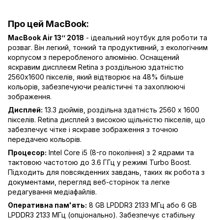
Про цей MacBook:
MacBook Air 13’’ 2018
- ідеальний ноутбук для роботи та
розваг. Він легкий, тонкий та продуктивний, з екологічним
корпусом з переробленого алюмінію. Оснащений
яскравим дисплеєм Retina з роздільною здатністю
2560x1600 пікселів, який відтворює на 48% більше
кольорів, забезпечуючи реалістичні та захоплюючі
зображення.
Дисплей:
13.3 дюймів, роздільна здатність 2560 x 1600
пікселів. Retina дисплей з високою щільністю пікселів, що
забезпечує чітке і яскраве зображення з точною
передачею кольорів.
Процесор:
Intel Core i5 (8-го покоління) з 2 ядрами та
тактовою частотою до 3.6 ГГц у режимі Turbo Boost.
Підходить для повсякденних завдань, таких як робота з
документами, перегляд веб-сторінок та легке
редагування медіафайлів.
Оперативна пам'ять:
8 GB LPDDR3 2133 МГц або 6 GB
LPDDR3 2133 МГц (опціонально). Забезпечує стабільну