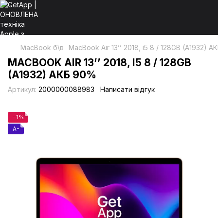
MacBook б\в
MacBook Air 13’’ 2018, i5 8 / 128GB (A1932) 
MACBOOK AIR 13’’ 2018, I5 8 / 128GB
(A1932) АКБ 90%
Артикул:
2000000088983
Написати відгук
−1%
A-