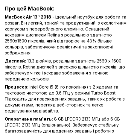
Про цей MacBook:
MacBook Air 13’’ 2018
- ідеальний ноутбук для роботи та
розваг. Він легкий, тонкий та продуктивний, з екологічним
корпусом з переробленого алюмінію. Оснащений
яскравим дисплеєм Retina з роздільною здатністю
2560x1600 пікселів, який відтворює на 48% більше
кольорів, забезпечуючи реалістичні та захоплюючі
зображення.
Дисплей:
13.3 дюймів, роздільна здатність 2560 x 1600
пікселів. Retina дисплей з високою щільністю пікселів, що
забезпечує чітке і яскраве зображення з точною
передачею кольорів.
Процесор:
Intel Core i5 (8-го покоління) з 2 ядрами та
тактовою частотою до 3.6 ГГц у режимі Turbo Boost.
Підходить для повсякденних завдань, таких як робота з
документами, перегляд веб-сторінок та легке
редагування медіафайлів.
Оперативна пам'ять:
8 GB LPDDR3 2133 МГц або 6 GB
LPDDR3 2133 МГц (опціонально). Забезпечує стабільну
багатозадачність для щоденних завдань і роботи з