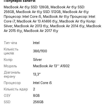
Популярні запити:
MacBook Air б\у SSD: 128GB
,
MacBook Air б\у SSD:
256GB
,
MacBook Air б\у SSD: 512GB
,
MacBook Air б\у
Процесор: Intel Core i5
,
MacBook Air б\у Процесор: Intel
Core i7
,
MacBook Air 13 A1466 б\у
,
MacBook Air б\у Колір:
Silver
,
MacBook Air 2013 б\у
,
MacBook Air 2014 б\у
,
MacBook
Air 2015 б\у
,
MacBook Air 2017 б\у
Тип чіпа
Intel
Кількість
386/1100
циклів
Колір
Silver
Модель
MacBook Air 13'' A1932
Діагональ
13,3"
екрану
Процесор
Intel Core i5
Кількість ядер
2
ОЗУ
8GB
SSD
256GB