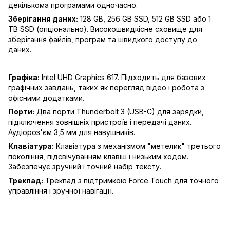
декількома програмами одночасно.
Зберігання даних:
128 GB, 256 GB SSD, 512 GB SSD або 1
TB SSD (опціонально). Високошвидкісне сховище для
зберігання файлів, програм та швидкого доступу до
даних.
Графіка:
Intel UHD Graphics 617. Підходить для базових
графічних завдань, таких як перегляд відео і робота з
офісними додатками.
Порти:
Два порти Thunderbolt 3 (USB-C) для зарядки,
підключення зовнішніх пристроїв і передачі даних.
Аудіороз'єм 3,5 мм для навушників.
Клавіатура:
Клавіатура з механізмом "метелик" третього
покоління, підсвічуванням клавіш і низьким ходом.
Забезпечує зручний і точний набір тексту.
Трекпад:
Трекпад з підтримкою Force Touch для точного
управління і зручної навігації.