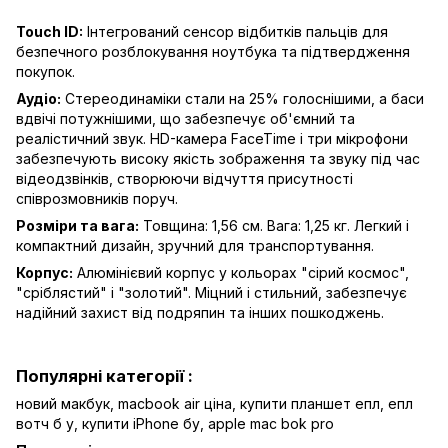
Touch ID:
Інтегрований сенсор відбитків пальців для
безпечного розблокування ноутбука та підтвердження
покупок.
Аудіо:
Стереодинаміки стали на 25% голоснішими, а баси
вдвічі потужнішими, що забезпечує об'ємний та
реалістичний звук. HD-камера FaceTime і три мікрофони
забезпечують високу якість зображення та звуку під час
відеодзвінків, створюючи відчуття присутності
співрозмовників поруч.
Розміри та вага:
Товщина: 1,56 см. Вага: 1,25 кг. Легкий і
компактний дизайн, зручний для транспортування.
Корпус:
Алюмінієвий корпус у кольорах "сірий космос",
"сріблястий" і "золотий". Міцний і стильний, забезпечує
надійний захист від подряпин та інших пошкоджень.
Популярні категорії :
новий макбук,
macbook air ціна,
купити планшет епл,
епл
вотч б у,
купити iPhone бу,
apple mac bok pro