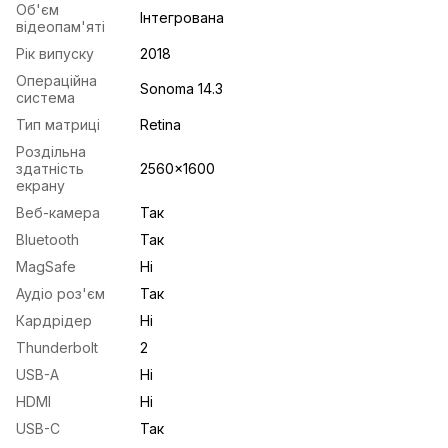
Об'єм
Інтегрована
відеопам'яті
Рік випуску
2018
Операційна
Sonoma 14.3
система
Тип матриці
Retina
Роздільна
здатність
2560x1600
екрану
Веб-камера
Так
Bluetooth
Так
MagSafe
Ні
Аудіо роз'єм
Так
Кардрідер
Ні
Thunderbolt
2
USB-A
Ні
HDMI
Ні
USB-С
Так