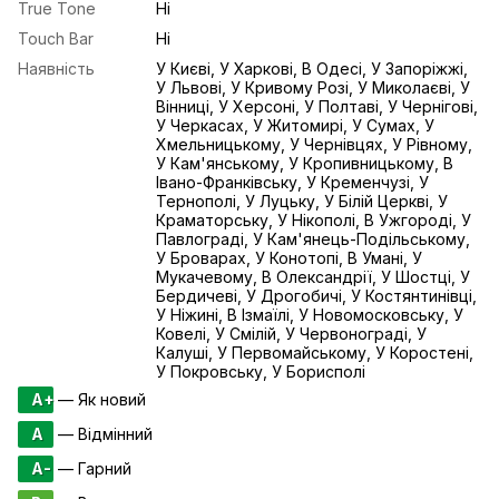
True Tone
Ні
Touch Bar
Ні
Наявність
У Києві, У Харкові, В Одесі, У Запоріжжі,
У Львові, У Кривому Розі, У Миколаєві, У
Вінниці, У Херсоні, У Полтаві, У Чернігові,
У Черкасах, У Житомирі, У Сумах, У
Хмельницькому, У Чернівцях, У Рівному,
У Кам'янському, У Кропивницькому, В
Івано-Франківську, У Кременчузі, У
Тернополі, У Луцьку, У Білій Церкві, У
Краматорську, У Нікополі, В Ужгороді, У
Павлограді, У Кам'янець-Подільському,
У Броварах, У Конотопі, В Умані, У
Мукачевому, В Олександрії, У Шостці, У
Бердичеві, У Дрогобичі, У Костянтинівці,
У Ніжині, В Ізмаїлі, У Новомосковську, У
Ковелі, У Смілій, У Червонограді, У
Калуші, У Первомайському, У Коростені,
У Покровську, У Борисполі
A+
— Як новий
A
— Відмінний
A-
— Гарний