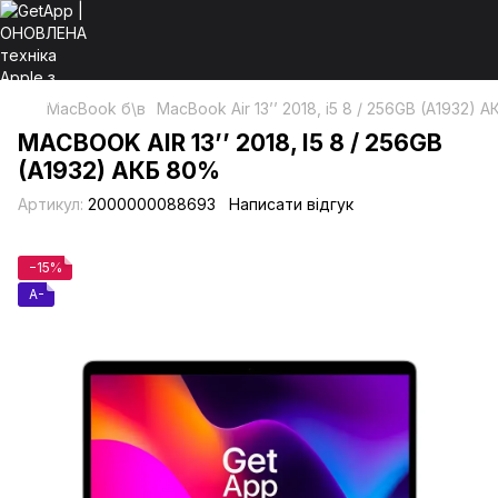
MacBook б\в
MacBook Air 13’’ 2018, i5 8 / 256GB (A1932) 
MACBOOK AIR 13’’ 2018, I5 8 / 256GB
(A1932) АКБ 80%
Артикул:
2000000088693
Написати відгук
−15%
A-