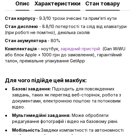
Опис
Характеристики
Стан товару
Стан корпусу
- 9.3/10 трохи зчесані та прим‘яті кути
Стан дисплею
- 8.8/10 потертості та слід від клавіатури
(при роботі не помітно), декілька сколів
Стан акумулятора
- 80%
Комплектація
- ноутбук,
зарядний пристрій
(Gan WiWU
або блок Apple + 1000 грн до замовлення), гарантійний
талон, преміальне упакування GetApp
Для чого підійде цей макбук:
Базові завдання:
Підходить для повсякденних
завдань, таких як перегляд веб-сторінок, робота з
документами, електронною поштою та потоковим
відео.
Мультимедійні завдання:
Може обробляти
редагування фотографій і відео на базовому рівні.
Мобільність
:Завдяки компактності та автономності