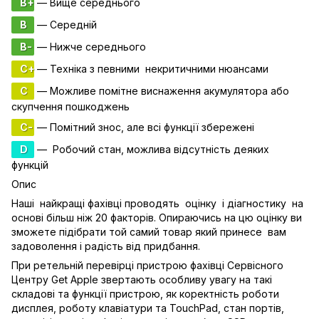
B+
— Вище середнього
B
— Середній
B-
— Нижче середнього
C+
— Техніка з певними некритичними нюансами
C
— Можливе помітне виснаження акумулятора або
скупчення пошкоджень
C-
— Помітний знос, але всі функції збережені
D
— Робочий стан, можлива відсутність деяких
функцій
Опис
Наші найкращі фахівці проводять оцінку і діагностику на
основі більш ніж 20 факторів. Опираючись на цю оцінку ви
зможете підібрати той самий товар який принесе вам
задоволення і радість від придбання.
При ретельній перевірці пристрою фахівці Сервісного
Центру Get Apple звертають особливу увагу на такі
складові та функції пристрою, як коректність роботи
дисплея, роботу клавіатури та TouchPad, стан портів,