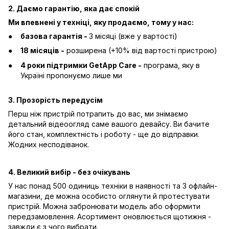
2. Даємо гарантію, яка дає спокій
Ми впевнені у техніці, яку продаємо, тому у нас:
базова гарантія -
3 місяці (вже у вартості)
18 місяців -
розширена (+10% від вартості пристрою)
4 роки підтримки GetApp Care -
програма, яку в
Україні пропонуємо лише ми
3. Прозорість передусім
Перш ніж пристрій потрапить до вас, ми знімаємо
детальний відеоогляд саме вашого девайсу. Ви бачите
його стан, комплектність і роботу - ще до відправки.
Жодних несподіванок.
4. Великий вибір - без очікувань
У нас понад 500 одиниць техніки в наявності та 3 офлайн-
магазини, де можна особисто оглянути й протестувати
пристрій. Можна забронювати модель або оформити
передзамовлення. Асортимент оновлюється щотижня -
завжди є з чого вибрати.