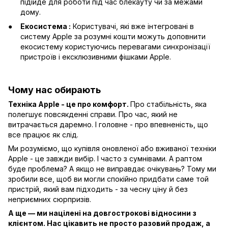
підійде для роботи під час блекауту чи за межами
дому.
Екосистема :
Користувачі, які вже інтегровані в
систему Apple за розумні кошти можуть доповнити
екосистему користуючись перевагами синхронізації
пристроїв і ексклюзивними фішками Apple.
Чому нас обирають
Техніка Apple - це про комфорт.
Про стабільність, яка
полегшує повсякденні справи. Про час, який не
витрачається даремно. І головне - про впевненість, що
все працює як слід.
Ми розуміємо, що купівля оновленої або вживаної техніки
Apple - це завжди вибір. І часто з сумнівами. А раптом
буде проблема? А якщо не виправдає очікувань? Тому ми
зробили все, щоб ви могли спокійно придбати саме той
пристрій, який вам підходить - за чесну ціну й без
неприємних сюрпризів.
А ще — ми націлені на довгострокові відносини з
клієнтом. Нас цікавить не просто разовий продаж, а