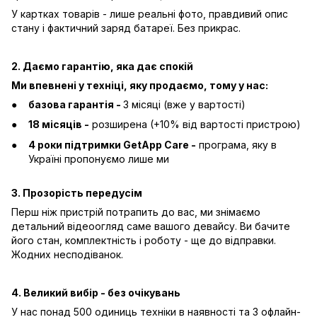
У картках товарів - лише реальні фото, правдивий опис
стану і фактичний заряд батареї. Без прикрас.
2. Даємо гарантію, яка дає спокій
Ми впевнені у техніці, яку продаємо, тому у нас:
базова гарантія -
3 місяці (вже у вартості)
18 місяців -
розширена (+10% від вартості пристрою)
4 роки підтримки GetApp Care -
програма, яку в
Україні пропонуємо лише ми
3. Прозорість передусім
Перш ніж пристрій потрапить до вас, ми знімаємо
детальний відеоогляд саме вашого девайсу. Ви бачите
його стан, комплектність і роботу - ще до відправки.
Жодних несподіванок.
4. Великий вибір - без очікувань
У нас понад 500 одиниць техніки в наявності та 3 офлайн-