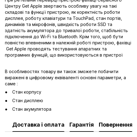
Центру Get Apple звертають особливу увагу на такі
складові та функції пристрою, як коректність роботи
дисплея, роботу клавіатури та TouchPad, стан портів,
динаміків та мікрофонів, швидкість роботи SSD та
здатність акумулятора до тривалої роботи, стабільність
підключення до Wi-Fi та Bluetooth. Крім того, щоб бути
повністю впевненими в належній роботі пристрою, фахівці
Get Apple проводять тестування апаратних та
програмних функцій, що використовуються в пристрої
В особливостях товару ви також зможете побачити
виражені в цифровому еквіваленті основні параметри, а
саме :
Стан корпусу
Стан дисплею
Стан акумулятора
Доставка і оплата
Гарантія
Повернення