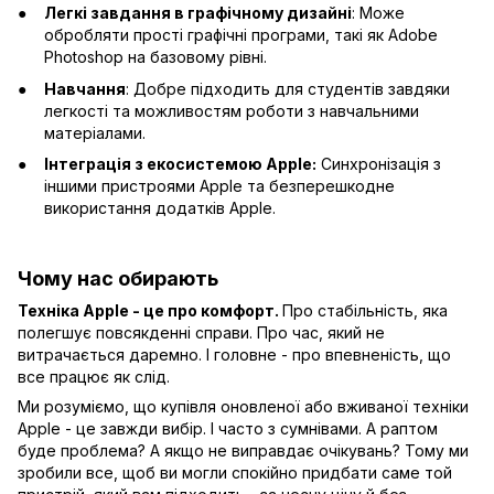
Легкі завдання в графічному дизайні
: Може
обробляти прості графічні програми, такі як Adobe
Photoshop на базовому рівні.
Навчання
: Добре підходить для студентів завдяки
легкості та можливостям роботи з навчальними
матеріалами.
Інтеграція з екосистемою Apple:
Синхронізація з
іншими пристроями Apple та безперешкодне
використання додатків Apple.
Чому нас обирають
Техніка Apple - це про комфорт.
Про стабільність, яка
полегшує повсякденні справи. Про час, який не
витрачається даремно. І головне - про впевненість, що
все працює як слід.
Ми розуміємо, що купівля оновленої або вживаної техніки
Apple - це завжди вибір. І часто з сумнівами. А раптом
буде проблема? А якщо не виправдає очікувань? Тому ми
зробили все, щоб ви могли спокійно придбати саме той