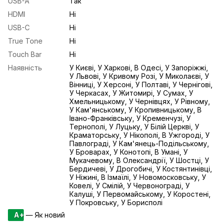
USB-A
Так
HDMI
Ні
USB-С
Ні
True Tone
Ні
Touch Bar
Ні
Наявність
У Києві, У Харкові, В Одесі, У Запоріжжі,
У Львові, У Кривому Розі, У Миколаєві, У
Вінниці, У Херсоні, У Полтаві, У Чернігові,
У Черкасах, У Житомирі, У Сумах, У
Хмельницькому, У Чернівцях, У Рівному,
У Кам'янському, У Кропивницькому, В
Івано-Франківську, У Кременчузі, У
Тернополі, У Луцьку, У Білій Церкві, У
Краматорську, У Нікополі, В Ужгороді, У
Павлограді, У Кам'янець-Подільському,
У Броварах, У Конотопі, В Умані, У
Мукачевому, В Олександрії, У Шостці, У
Бердичеві, У Дрогобичі, У Костянтинівці,
У Ніжині, В Ізмаїлі, У Новомосковську, У
Ковелі, У Смілій, У Червонограді, У
Калуші, У Первомайському, У Коростені,
У Покровську, У Борисполі
A+
— Як новий