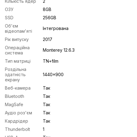
Кількість ядер
2
ОЗУ
8GB
SSD
256GB
Об'єм
Інтегрована
відеопам'яті
Рік випуску
2017
Операційна
Monterey 12.6.3
система
Тип матриці
TN+film
Роздільна
здатність
1440x900
екрану
Веб-камера
Так
Bluetooth
Так
MagSafe
Так
Аудіо роз'єм
Так
Кардрідер
Так
Thunderbolt
1