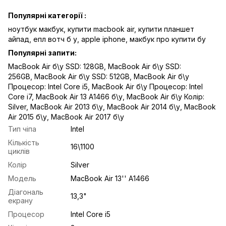
Популярні категорії :
ноутбук макбук,
купити macbook air
,
купити планшет
айпад,
епл вотч б у,
apple iphone,
макбук про купити бу
Популярні запити:
MacBook Air б\у SSD: 128GB
,
MacBook Air б\у SSD:
256GB
,
MacBook Air б\у SSD: 512GB
,
MacBook Air б\у
Процесор: Intel Core i5
,
MacBook Air б\у Процесор: Intel
Core i7
,
MacBook Air 13 A1466 б\у
,
MacBook Air б\у Колір:
Silver
,
MacBook Air 2013 б\у
,
MacBook Air 2014 б\у
,
MacBook
Air 2015 б\у
,
MacBook Air 2017 б\у
Тип чіпа
Intel
Кількість
16\1100
циклів
Колір
Silver
Модель
MacBook Air 13'' A1466
Діагональ
13,3"
екрану
Процесор
Intel Core i5