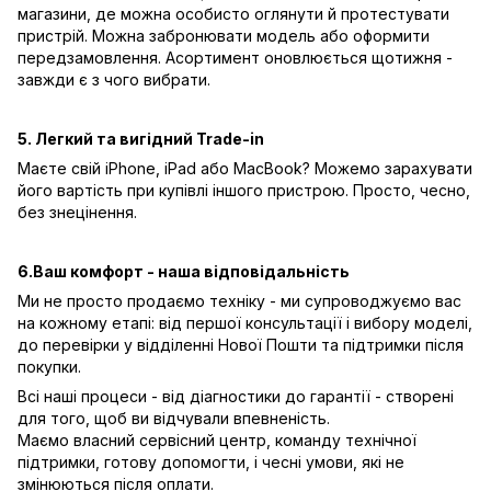
магазини, де можна особисто оглянути й протестувати
пристрій. Можна забронювати модель або оформити
передзамовлення. Асортимент оновлюється щотижня -
завжди є з чого вибрати.
5. Легкий та вигідний Trade-in
Маєте свій iPhone, iPad або MacBook? Можемо зарахувати
його вартість при купівлі іншого пристрою. Просто, чесно,
без знецінення.
6.Ваш комфорт - наша відповідальність
Ми не просто продаємо техніку - ми супроводжуємо вас
на кожному етапі: від першої консультації і вибору моделі,
до перевірки у відділенні Нової Пошти та підтримки після
покупки.
Всі наші процеси - від діагностики до гарантії - створені
для того, щоб ви відчували впевненість.
Маємо власний сервісний центр, команду технічної
підтримки, готову допомогти, і чесні умови, які не
змінюються після оплати.