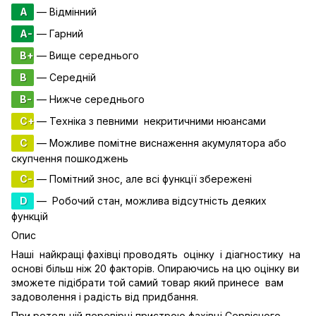
A
— Відмінний
A-
— Гарний
B+
— Вище середнього
B
— Середній
B-
— Нижче середнього
C+
— Техніка з певними некритичними нюансами
C
— Можливе помітне виснаження акумулятора або
скупчення пошкоджень
C-
— Помітний знос, але всі функції збережені
D
— Робочий стан, можлива відсутність деяких
функцій
Опис
Наші найкращі фахівці проводять оцінку і діагностику на
основі більш ніж 20 факторів. Опираючись на цю оцінку ви
зможете підібрати той самий товар який принесе вам
задоволення і радість від придбання.
При ретельній перевірці пристрою фахівці Сервісного