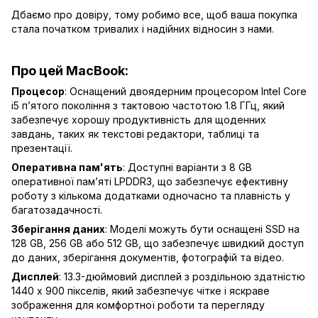
Дбаємо про довіру, тому робимо все, щоб ваша покупка
стала початком тривалих і надійних відносин з нами.
Про цей MacBook:
Процесор
: Оснащений двоядерним процесором Intel Core
i5 п’ятого покоління з тактовою частотою 1.8 ГГц, який
забезпечує хорошу продуктивність для щоденних
завдань, таких як текстові редактори, таблиці та
презентації.
Оперативна пам'ять
: Доступні варіанти з 8 GB
оперативної пам’яті LPDDR3, що забезпечує ефективну
роботу з кількома додатками одночасно та плавність у
багатозадачності.
Зберігання даних
: Моделі можуть бути оснащені SSD на
128 GB, 256 GB або 512 GB, що забезпечує швидкий доступ
до даних, зберігання документів, фотографій та відео.
Дисплей
: 13.3-дюймовий дисплей з роздільною здатністю
1440 x 900 пікселів, який забезпечує чітке і яскраве
зображення для комфортної роботи та перегляду