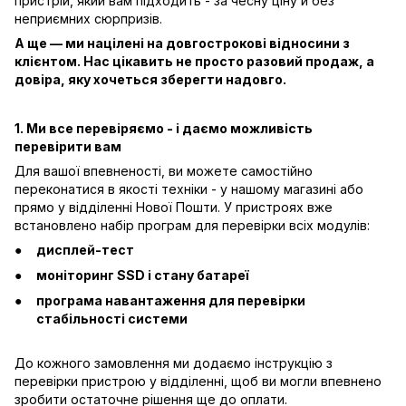
пристрій, який вам підходить - за чесну ціну й без
неприємних сюрпризів.
А ще — ми націлені на довгострокові відносини з
клієнтом. Нас цікавить не просто разовий продаж, а
довіра, яку хочеться зберегти надовго.
1. Ми все перевіряємо - і даємо можливість
перевірити вам
Для вашої впевненості, ви можете самостійно
переконатися в якості техніки - у нашому магазині або
прямо у відділенні Нової Пошти. У пристроях вже
встановлено набір програм для перевірки всіх модулів:
дисплей-тест
моніторинг SSD і стану батареї
програма навантаження для перевірки
стабільності системи
До кожного замовлення ми додаємо інструкцію з
перевірки пристрою у відділенні, щоб ви могли впевнено
зробити остаточне рішення ще до оплати.