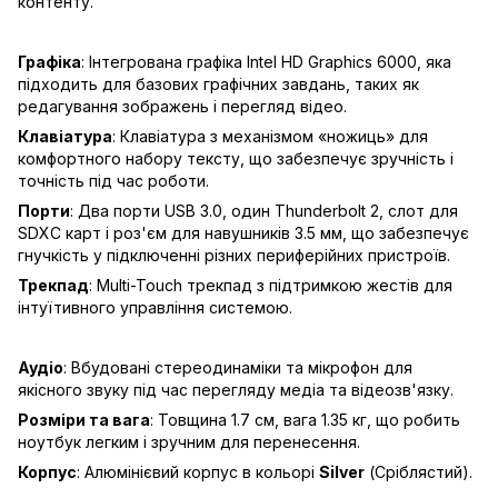
контенту.
Графіка
: Інтегрована графіка Intel HD Graphics 6000, яка
підходить для базових графічних завдань, таких як
редагування зображень і перегляд відео.
Клавіатура
: Клавіатура з механізмом «ножиць» для
комфортного набору тексту, що забезпечує зручність і
точність під час роботи.
Порти
: Два порти USB 3.0, один Thunderbolt 2, слот для
SDXC карт і роз'єм для навушників 3.5 мм, що забезпечує
гнучкість у підключенні різних периферійних пристроїв.
Трекпад
: Multi-Touch трекпад з підтримкою жестів для
інтуїтивного управління системою.
Аудіо
: Вбудовані стереодинаміки та мікрофон для
якісного звуку під час перегляду медіа та відеозв'язку.
Розміри та вага
: Товщина 1.7 см, вага 1.35 кг, що робить
ноутбук легким і зручним для перенесення.
Корпус
: Алюмінієвий корпус в кольорі
Silver
(Сріблястий).