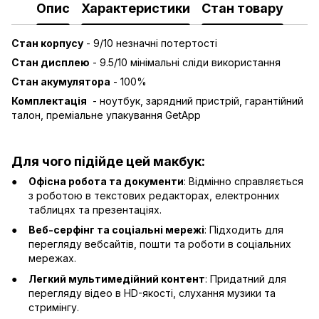
Опис
Характеристики
Стан товару
Стан корпусу
- 9/10 незначні потертості
Стан дисплею
- 9.5/10 мінімальні сліди використання
Стан акумулятора
- 100%
Комплектація
- ноутбук, зарядний пристрій, гарантійний
талон, преміальне упакування GetApp
Для чого підійде цей макбук:
Офісна робота та документи
: Відмінно справляється
з роботою в текстових редакторах, електронних
таблицях та презентаціях.
Веб-серфінг та соціальні мережі
: Підходить для
перегляду вебсайтів, пошти та роботи в соціальних
мережах.
Легкий мультимедійний контент
: Придатний для
перегляду відео в HD-якості, слухання музики та
стримінгу.