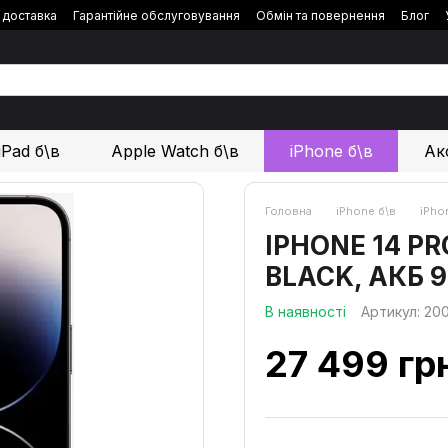
і доставка
Гарантійне обслуговування
Обмін та повернення
Блог
iPad б\в
Apple Watch б\в
iPhone б\в
Ак
Головна
iPhone б\в
iPho
IPHONE 14 PR
BLACK, АКБ 
В наявності
Артикул: 20
27 499 гр