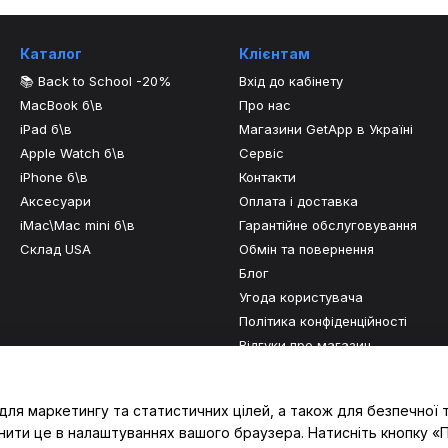
Каталог
Клієнтам
📚 Back to School -20%
Вхід до кабінету
MacBook б\в
Про нас
iPad б\в
Магазини GetApp в Україні
Apple Watch б\в
Сервіс
iPhone б\в
Контакти
Аксесуари
Оплата і доставка
iMac\Mac mini б\в
Гарантійне обслуговування
Склад USA
Обмін та повернення
Блог
Угода користувача
Політика конфіденційності
Відгуки про магазин
Ми в соцмережах
для маркетингу та статистичних цілей, а також для безпечної 
нити це в налаштуваннях вашого браузера. Натисніть кнопку «