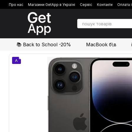
Перейти до основного контенту
Про нас
Магазини GetApp в Україні
Сервіс
Контакти
Оплата 
Політика конфіденційності
Відгуки про магазин
📚 Back to School -20%
MacBook б\в
A