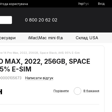
Укр
Рус
Вхід
Угода користувача
0 800 20 62 02
сесуари
iMac\Mac mini б\в
Склад USA
ne 14 Pro Max, 2022, 256GB, Space Black, АКБ 95% E-Sim
O MAX, 2022, 256GB, SPACE
95% E-SIM
00000105673
Написати відгук
н
Порівняти
В бажання