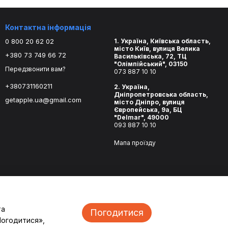
Контактна інформація
0 800 20 62 02
1. Україна, Київська область,
місто Київ, вулиця Велика
+380 73 749 66 72
Васильківська, 72, ТЦ
"Олімпійський", 03150
Передзвонити вам?
073 887 10 10
+380731160211
2. Україна,
Дніпропетровська область,
getapple.ua@gmail.com
місто Дніпро, вулиця
Європейська, 9а, БЦ
"Delmar", 49000
093 887 10 10
Мапа проїзду
та
Погодитися
Погодитися»,