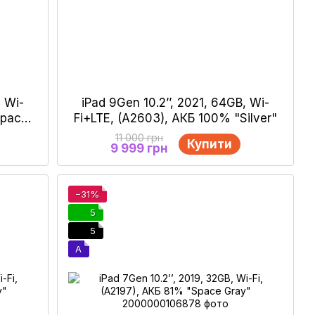
, Wi-
iPad 9Gen 10.2’’, 2021, 64GB, Wi-
Space
Fi+LTE, (A2603), АКБ 100% "Silver"
11 000 грн
Купити
9 999 грн
−31%
5
5
A