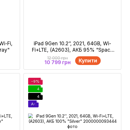
Wi-Fi,
iPad 9Gen 10.2’’, 2021, 64GB, Wi-
ray"
Fi+LTE, (A2603), АКБ 95% "Space
Gray"
12 000 грн
Купити
10 799 грн
−9%
4
4
A-