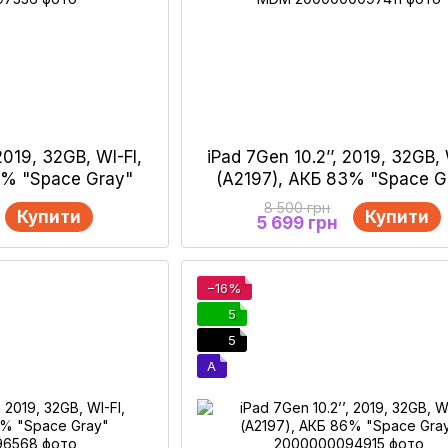
 2019, 32GB, WI-FI,
iPad 7Gen 10.2’’, 2019, 32GB, 
9% "Space Gray"
(A2197), АКБ 83% "Space G
Removed MDM
8 500 грн
Купити
Купити
5 699 грн
−16%
5
5
A