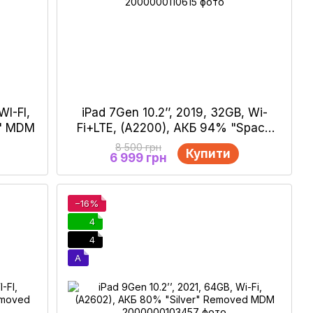
WI-FI,
iPad 7Gen 10.2’’, 2019, 32GB, Wi-
d" MDM
Fi+LTE, (A2200), АКБ 94% "Space
Gray"
8 500 грн
Купити
6 999 грн
−16%
4
4
A