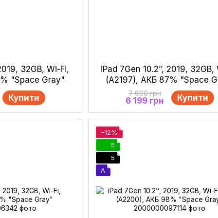
 2019, 32GB, Wi-Fi,
iPad 7Gen 10.2’’, 2019, 32GB, 
4% "Space Gray"
(А2197), АКБ 87% "Space G
7 600 грн
Купити
Купити
6 199 грн
−12%
5
5
A