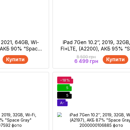
, 2021, 64GB, Wi-
iPad 7Gen 10.2’’, 2019, 32GB
, АКБ 90% "Space
Fi+LTE, (A2200), АКБ 95% "
ay"
Gray"
8 500 грн
Купити
Купити
6 499 грн
−18%
5
5
A-