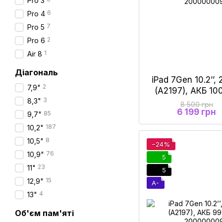
Pro 3
6
Pro 4
7
Pro 5
2
Pro 6
1
Air 8
Діагональ
iPad 7Gen 10.2’’,
2
7,9"
(A2197), АКБ 1
3
8,3"
8 500 грн
6 199 грн
85
9,7"
187
10,2"
8
10,5"
−24%
76
10,9"
5
23
11"
5
15
12,9"
A-
4
13"
Об'єм пам'яті