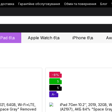
і доставка
Гарантійне обслуговування
Обмін та повернення
Блог
iPad б\в
Apple Watch б\в
iPhone б\в
Ак
−8%
5
5
A-