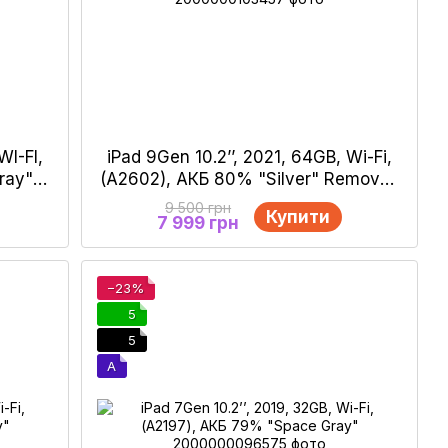
WI-FI,
iPad 9Gen 10.2’’, 2021, 64GB, Wi-Fi,
ray"
(A2602), АКБ 80% "Silver" Removed
MDM
9 500 грн
Купити
7 999 грн
−23%
5
5
A