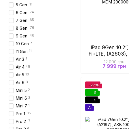
11
5 Gen
74
6 Gen
65
7 Gen
76
8 Gen
46
9 Gen
7
10 Gen
iPad 9Gen 10.2’’
11
11 Gen
Fi+LTE, (A2603)
3
Air 3
Gray" Re
12 000 грн
7 999 грн
48
Air 4
10
Air 5
3
Air 6
−27%
2
Mini 5
5
2
Mini 6
5
1
Mini 7
A
15
Pro 1
7
Pro 2
6