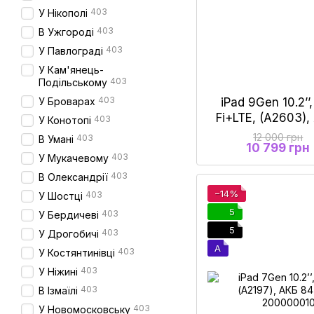
403
У Нікополі
403
В Ужгороді
403
У Павлограді
У Кам'янець-
403
Подільському
403
iPad 9Gen 10.2’’
У Броварах
Fi+LTE, (A2603)
403
У Конотопі
Gr
12 000 грн
403
В Умані
10 799 грн
403
У Мукачевому
403
В Олександрії
−14%
403
У Шостці
5
403
У Бердичеві
5
403
У Дрогобичі
A
403
У Костянтинівці
403
У Ніжині
403
В Ізмаїлі
403
У Новомосковську