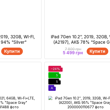
 2019, 32GB, WI-FI,
iPad 7Gen 10.2’’, 2019, 32GB, 
 94% "Silver"
(А2197), АКБ 78% "Space G
7 800 грн
Купити
Купити
5 499 грн
−24%
5
5
A