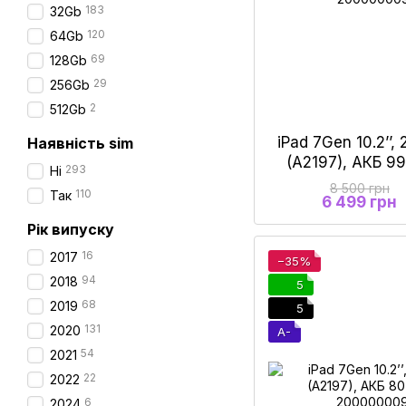
183
32Gb
120
64Gb
69
128Gb
29
256Gb
2
512Gb
iPad 7Gen 10.2’’,
Наявність sim
(A2197), АКБ 9
293
Ні
8 500 грн
110
Так
6 499 грн
Рік випуску
16
2017
−35%
94
2018
5
68
2019
5
131
2020
A-
54
2021
22
2022
6
2024