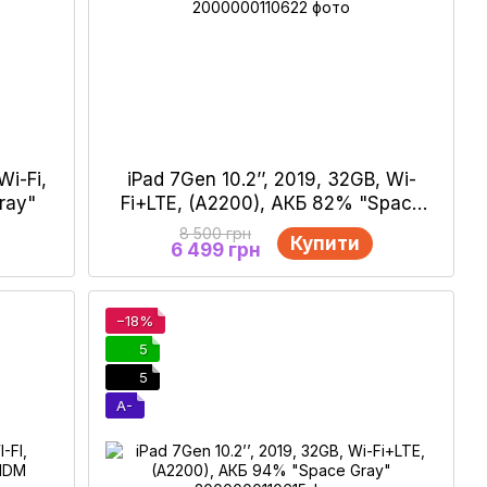
Wi-Fi,
iPad 7Gen 10.2’’, 2019, 32GB, Wi-
ray"
Fi+LTE, (A2200), АКБ 82% "Space
Gray"
8 500 грн
Купити
6 499 грн
−18%
5
5
A-