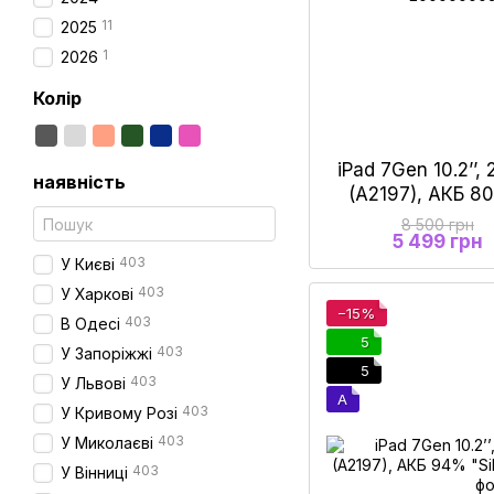
11
2025
1
2026
Колір
iPad 7Gen 10.2’’,
наявність
(A2197), АКБ 8
8 500 грн
5 499 грн
403
У Києві
403
У Харкові
−15%
403
В Одесі
5
403
У Запоріжжі
5
403
У Львові
A
403
У Кривому Розі
403
У Миколаєві
403
У Вінниці