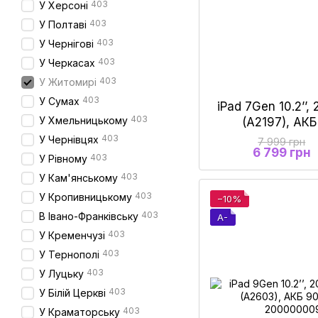
403
У Херсоні
403
У Полтаві
403
У Чернігові
403
У Черкасах
403
У Житомирі
403
У Сумах
iPad 7Gen 10.2’’,
403
У Хмельницькому
(A2197), АКБ
403
У Чернівцях
7 999 грн
6 799 грн
403
У Рівному
403
У Кам'янському
403
У Кропивницькому
−10%
403
В Івано-Франківську
A-
403
У Кременчузі
403
У Тернополі
403
У Луцьку
403
У Білій Церкві
403
У Краматорську