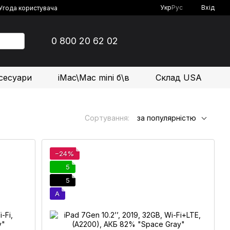
Укр
Рус
Вхід
Угода користувача
0 800 20 62 02
сесуари
iMac\Mac mini б\в
Склад USA
Сортування:
за популярністю
−24%
5
5
A