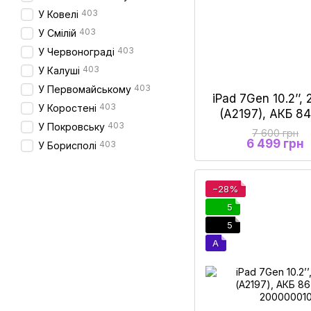
403
У Ковелі
403
У Смілій
403
У Червонограді
403
У Калуші
403
У Первомайському
iPad 7Gen 10.2’’,
403
У Коростені
(А2197), АКБ 8
403
У Покровську
7 600 грн
6 499 грн
403
У Борисполі
−28%
5
5
A