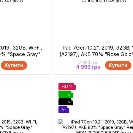
 2019, 32GB, WI-FI,
iPad 7Gen 10.2’’, 2019, 32GB, 
00% "Space Gray"
(A2197), АКБ 70% "Rose Gol
7 000 грн
Купити
Купити
4 999 грн
−33%
5
5
A-