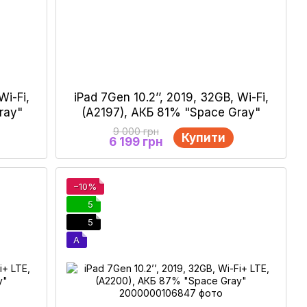
Wi-Fi,
iPad 7Gen 10.2’’, 2019, 32GB, Wi-Fi,
ray"
(A2197), АКБ 81% "Space Gray"
9 000 грн
Купити
6 199 грн
−10%
5
5
A