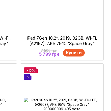
Wi-Fi,
iPad 7Gen 10.2’’, 2019, 32GB, Wi-Fi,
ray"
(А2197), АКБ 79% "Space Gray"
7 500 грн
Купити
5 799 грн
−10%
A