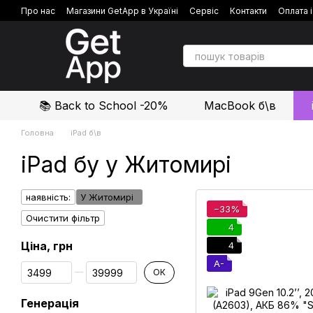
Перейти до основного контенту
Про нас
Магазини GetApp в Україні
Сервіс
Контакти
Оплата 
Політика конфіденційності
Відгуки про магазин
📚 Back to School -20%
MacBook б\в
Головна
iPad б\в
iPad бу у Житомирі
наявність:
У Житомирі
−33%
Очистити фільтр
4
Ціна, грн
4
A-
Від Ціна, грн
До Ціна, грн
ОК
Генерація