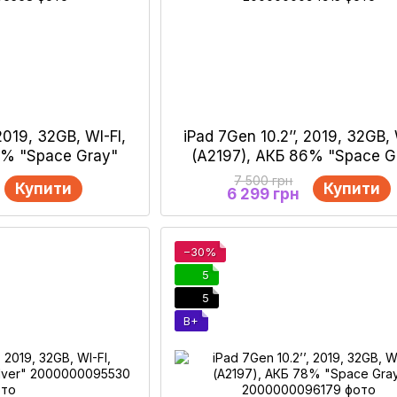
 2019, 32GB, WI-FI,
iPad 7Gen 10.2’’, 2019, 32GB, 
0% "Space Gray"
(А2197), АКБ 86% "Space G
7 500 грн
Купити
Купити
6 299 грн
−30%
5
5
B+