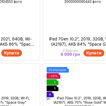
, 2021, 64GB, Wi-
iPad 7Gen 10.2’’, 2019, 32GB, 
, АКБ 86% "Space
(А2197), АКБ 84% "Space G
moved MDM
7 600 грн
Купити
Купити
6 999 грн
Розпродаж
−29%
5
5
A