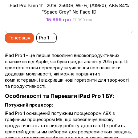
iPad Pro 1Gen 11’’, 2018, 256GB, Wi-Fi, (А1980), АКБ 84%
"Space Grey" No Face ID
15 899 грн
17 999 грн
Генерація
Pro 1
iPad Pro 1 – це перше покоління високопродуктивних
планшетів від Apple, які були представлені у 2015 році. Ці
пристрої стали перевернути уявлення про планшети,
додавши можливості, які можна порівняти з
комп'ютерами, і відкривши нові горизонти для творчості
та продуктивності.
Особливості та Переваги iPad Pro 1 БУ:
Потужний процесор:
iPad Pro 1 оснащений потужним процесором A9X з
графічним процесором M9, що забезпечує високу
продуктивність та швидку роботу додатків. Це робить
пристрій ідеальним вибором для ресурсомістких завдань,
таких як редагування фото та відео, а також запуск