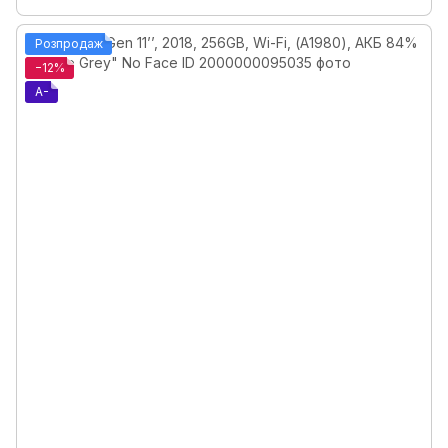
Розпродаж
−12%
A-