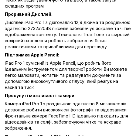
складних програм.
Проривний Дисплей:
Дисплей iPad Pro 1 з діагоналлю 12,9 дюйма та роздільною
здатністю 2732x2048 пікселів забезпечує яскраве та чітке
відображення контенту. Технологія True Tone та широкий
колірний охоплення роблять зображення більш
реалістичними та привабливими для перегляду.
Підтримка Apple Pencil:
iPad Pro 1 сумісний із Apple Pencil, що робить його
ідеальним інструментом для творчої роботи. Ви можете
легко малювати, нотатки та редагувати документи за
допомогою високочутливого стілусу, який реагує на
нахил та тиск.
Просунуті можливості камери:
Камера iPad Pro 1 з роздільною здатністю 8 мегапікселів
дозволяє робити високоякісні фотографії та відеозаписи.
Фронтальна камера FaceTime HD ідеально підходить для
відеодзвінків та селфі, забезпечуючи чітке та яскраве
зображення.