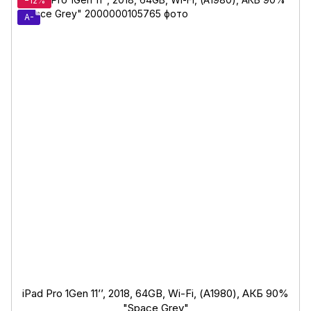
−12%
A-
iPad Pro 1Gen 11’’, 2018, 64GB, Wi-Fi, (А1980), АКБ 90%
"Space Grey"