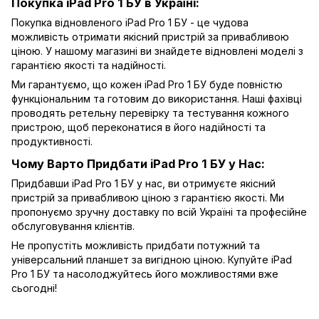
Покупка iPad Pro 1 БУ в Україні:
Покупка відновленого iPad Pro 1 БУ - це чудова
можливість отримати якісний пристрій за привабливою
ціною. У нашому магазині ви знайдете відновлені моделі з
гарантією якості та надійності.
Ми гарантуємо, що кожен iPad Pro 1 БУ буде повністю
функціональним та готовим до використання. Наші фахівці
проводять ретельну перевірку та тестування кожного
пристрою, щоб переконатися в його надійності та
продуктивності.
Чому Варто Придбати iPad Pro 1 БУ у Нас:
Придбавши iPad Pro 1 БУ у нас, ви отримуєте якісний
пристрій за привабливою ціною з гарантією якості. Ми
пропонуємо зручну доставку по всій Україні та професійне
обслуговування клієнтів.
Не пропустіть можливість придбати потужний та
універсальний планшет за вигідною ціною. Купуйте iPad
Pro 1 БУ та насолоджуйтесь його можливостями вже
сьогодні!