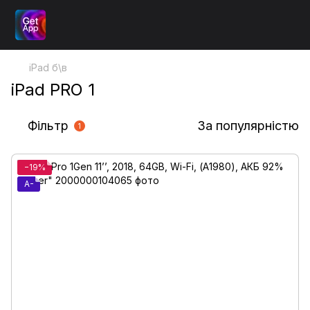
iPad б\в
iPad PRO 1
Фільтр
За популярністю
1
−19%
A-