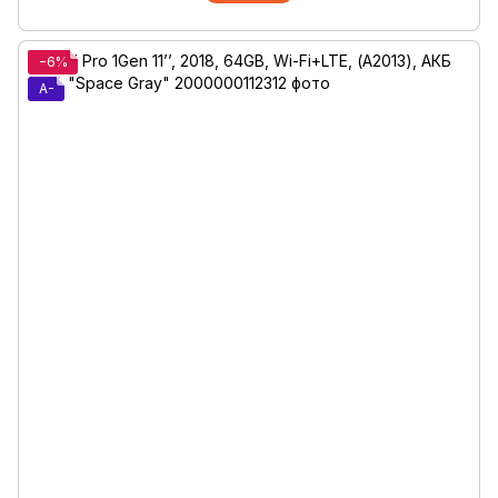
−6%
A-